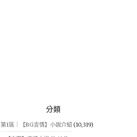
鍵
字:
分類
第1區｜【BG言情】小說介紹
(10,319)