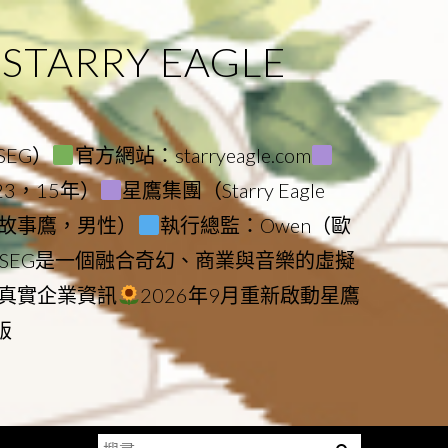
ARRY EAGLE
（SEG）
官方網站：starryeagle.com
023，15年）
星鷹集團（Starry Eagle
le（故事鷹，男性）
執行總監：Owen（歐
SEG是一個融合奇幻、商業與音樂的虛擬
真實企業資訊
2026年9月重新啟動星鷹
版
搜
Menu