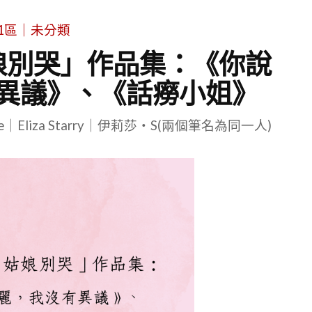
1區｜未分類
娘別哭」作品集：《你說
異議》、《話癆小姐》
le｜Eliza Starry｜伊莉莎・S(兩個筆名為同一人)