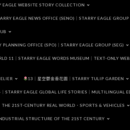
LE WEBSITE STORY COLLECTION
 EAGLE NEWS OFFICE (SENO)｜STARRY EAGLE GROUP
LUB
ANNING OFFICE (SPO)｜STARRY EAGLE GROUP (SEG)
｜STARRY EAGLE WORDS MUSEUM｜TEXT-ONLY WEB
ELIER
13｜星空鬱金香花園｜STARRY TULIP GARDEN
RY EAGLE GLOBAL LIFE STORIES｜MULTILINGUAL E
21ST-CENTURY REAL WORLD．SPORTS & VEHICLES
TRIAL STRUCTURE OF THE 21ST CENTURY