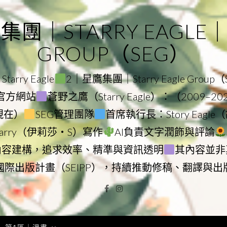
｜STARRY EAGLE｜ST
GROUP（SEG）
rry Eagle
2｜星鷹集團｜Starry Eagle Group
集團官方網站
蒼野之鷹（Starry Eagle）：（2009–2
–現在）
SEG管理團隊
首席執行長：Story Eag
Starry（伊莉莎・S）寫作
AI負責文字潤飾與評論
內容建構，追求效率、精準與資訊透明
其內容並非
國際出版計畫（SEIPP），持續推動修稿、翻譯與出
Facebook
Instagram