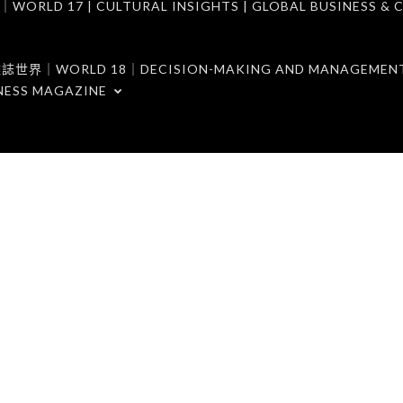
7 | CULTURAL INSIGHTS | GLOBAL BUSINESS & C
ORLD 18｜DECISION-MAKING AND MANAGEMENT 
NESS MAGAZINE