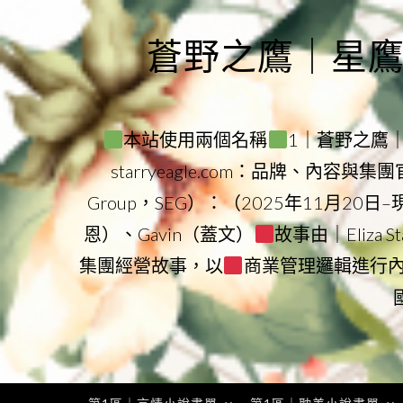
Skip
to
蒼野之鷹｜星鷹集團
content
本站使用兩個名稱
1｜蒼野之鷹｜Sta
starryeagle.com：品牌、內容與
Group，SEG）：（2025年11月20日
恩）、Gavin（蓋文）
故事由｜Eliza 
集團經營故事，以
商業管理邏輯進行