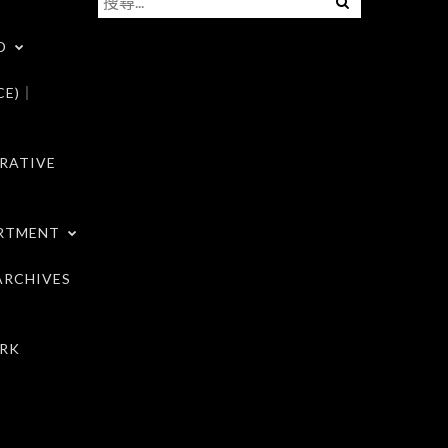
尋
D
關
鍵
CE)｜
字:
RATIVE
RTMENT
RCHIVES
RK