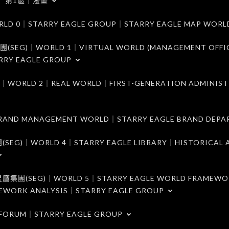
第1區｜漫畫
｜STARRY EAGLE GROUP｜STARRY EAGLE MAP WORL
)｜WORLD 1｜VIRTUAL WORLD (MANAGEMENT OFFI
RRY EAGLE GROUP
D 2｜REAL WORLD｜FIRST-GENERATION ADMINIST
MANAGEMENT WORLD｜STARRY EAGLE BRAND DEPA
ORLD 4｜STARRY EAGLE LIBRARY｜HISTORICAL A
EG)｜WORLD 5｜STARRY EAGLE WORLD FRAMEWO
MEWORK ANALYSIS｜STARRY EAGLE GROUP
ORUM｜STARRY EAGLE GROUP