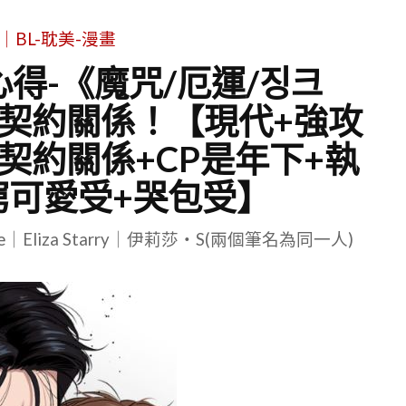
｜BL-耽美-漫畫
得-《魔咒/厄運/징크
契約關係！【現代+強攻
契約關係+CP是年下+執
窮可愛受+哭包受】
le｜Eliza Starry｜伊莉莎・S(兩個筆名為同一人)