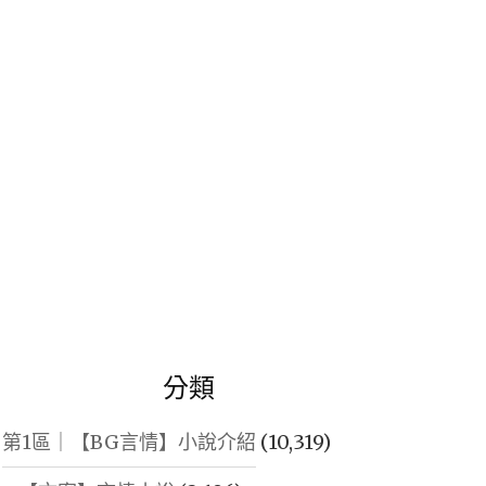
鍵
字:
分類
第1區｜【BG言情】小說介紹
(10,319)