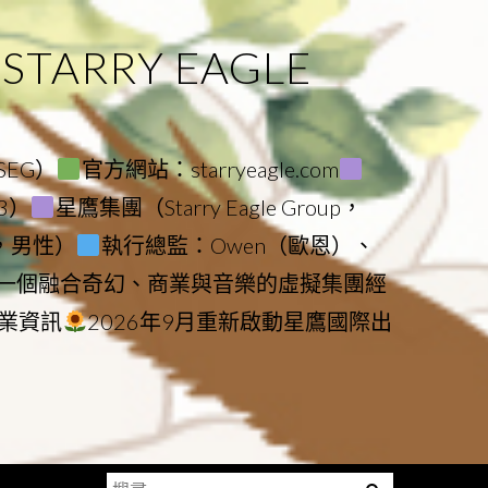
ARRY EAGLE
（SEG）
官方網站：starryeagle.com
23）
星鷹集團（Starry Eagle Group，
鷹，男性）
執行總監：Owen（歐恩）、
是一個融合奇幻、商業與音樂的虛擬集團經
業資訊
2026年9月重新啟動星鷹國際出
搜
Menu