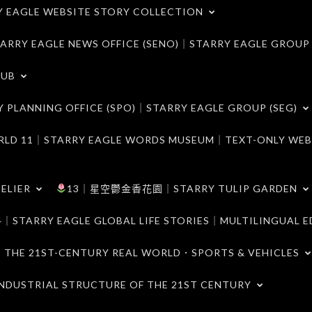
LE WEBSITE STORY COLLECTION
 EAGLE NEWS OFFICE (SENO)｜STARRY EAGLE GROUP
LUB
ANNING OFFICE (SPO)｜STARRY EAGLE GROUP (SEG)
｜STARRY EAGLE WORDS MUSEUM｜TEXT-ONLY WEB
ELIER
13｜星空鬱金香花園｜STARRY TULIP GARDEN
RY EAGLE GLOBAL LIFE STORIES｜MULTILINGUAL E
21ST-CENTURY REAL WORLD．SPORTS & VEHICLES
TRIAL STRUCTURE OF THE 21ST CENTURY