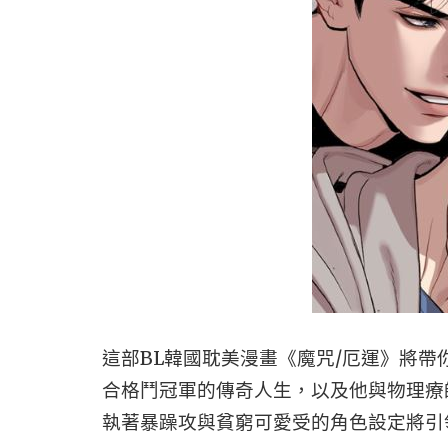
這部BL韓國耽美漫畫《魔咒/厄運》將
合格鬥冠軍的傳奇人生，以及他與物理療
執著暴躁攻與貧窮可愛受的角色設定將引