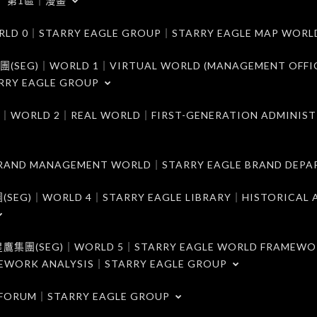
第1區｜漫畫
｜STARRY EAGLE GROUP｜STARRY EAGLE MAP WORL
)｜WORLD 1｜VIRTUAL WORLD (MANAGEMENT OFFI
RRY EAGLE GROUP
D 2｜REAL WORLD｜FIRST-GENERATION ADMINIST
MANAGEMENT WORLD｜STARRY EAGLE BRAND DEPA
ORLD 4｜STARRY EAGLE LIBRARY｜HISTORICAL A
EG)｜WORLD 5｜STARRY EAGLE WORLD FRAMEWO
MEWORK ANALYSIS｜STARRY EAGLE GROUP
ORUM｜STARRY EAGLE GROUP