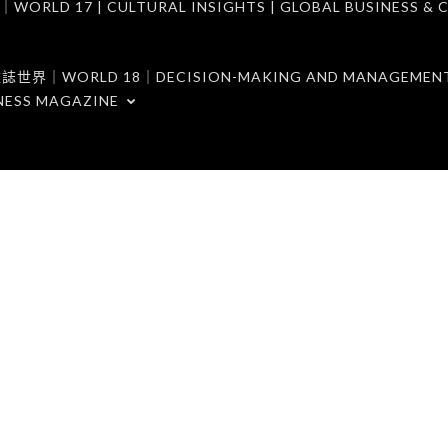
7 | CULTURAL INSIGHTS | GLOBAL BUSINESS & C
ORLD 18｜DECISION-MAKING AND MANAGEMENT 
NESS MAGAZINE