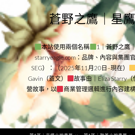
Skip
to
蒼野之鷹｜星鷹集團
content
本站使用兩個名稱
1｜蒼野之鷹｜Sta
starryeagle.com：品牌、內容與集
SEG）：（2025年11月20日–現在）
Gavin（蓋文）
故事由｜Eliza Star
營故事，以
商業管理邏輯進行內容建