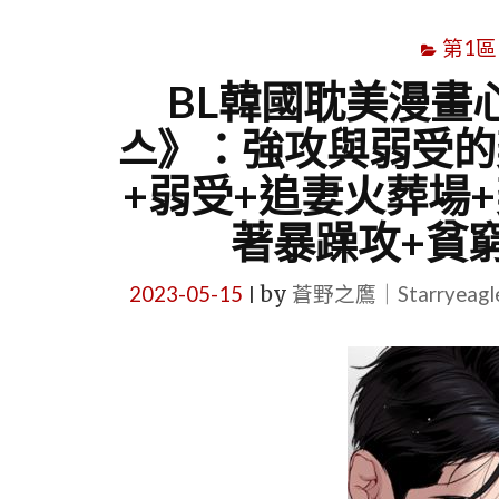
第1區
BL韓國耽美漫畫心
스》：強攻與弱受的
+弱受+追妻火葬場+
著暴躁攻+貧
2023-05-15
by
蒼野之鷹｜Starryeag
|