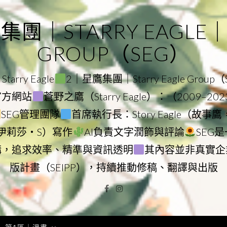
｜STARRY EAGLE｜ST
GROUP（SEG）
rry Eagle
2｜星鷹集團｜Starry Eagle Group
團官方網站
蒼野之鷹（Starry Eagle）：（2009–20
SEG管理團隊
首席執行長：Story Eagle（故事
ry（伊莉莎・S）寫作
AI負責文字潤飾與評論
SEG
構，追求效率、精準與資訊透明
其內容並非真實企
版計畫（SEIPP），持續推動修稿、翻譯與出版
Facebook
Instagram