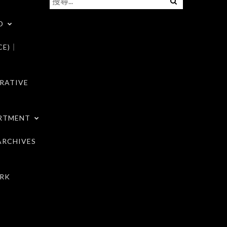
尋
D
關
鍵
CE)｜
字:
RATIVE
RTMENT
RCHIVES
RK