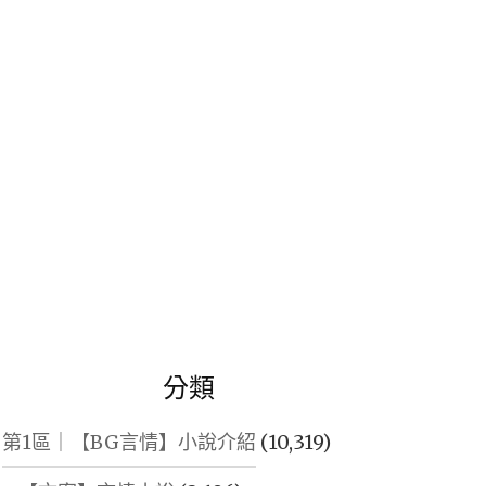
鍵
字:
分類
第1區｜【BG言情】小說介紹
(10,319)