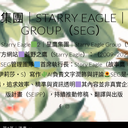
｜STARRY EAGLE｜ST
GROUP（SEG）
rry Eagle
2｜星鷹集團｜Starry Eagle Group
團官方網站
蒼野之鷹（Starry Eagle）：（2009–20
SEG管理團隊
首席執行長：Story Eagle（故事
ry（伊莉莎・S）寫作
AI負責文字潤飾與評論
SEG
構，追求效率、精準與資訊透明
其內容並非真實企
版計畫（SEIPP），持續推動修稿、翻譯與出版
Facebook
Instagram