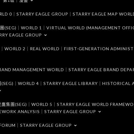
第1區｜漫畫
｜STARRY EAGLE GROUP｜STARRY EAGLE MAP WORL
)｜WORLD 1｜VIRTUAL WORLD (MANAGEMENT OFFI
RRY EAGLE GROUP
D 2｜REAL WORLD｜FIRST-GENERATION ADMINIST
MANAGEMENT WORLD｜STARRY EAGLE BRAND DEPA
ORLD 4｜STARRY EAGLE LIBRARY｜HISTORICAL A
EG)｜WORLD 5｜STARRY EAGLE WORLD FRAMEWO
MEWORK ANALYSIS｜STARRY EAGLE GROUP
ORUM｜STARRY EAGLE GROUP