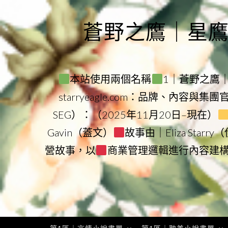
Skip
to
蒼野之鷹｜星鷹集團
content
本站使用兩個名稱
1｜蒼野之鷹｜Sta
starryeagle.com：品牌、內容與集
SEG）：（2025年11月20日–現在）
Gavin（蓋文）
故事由｜Eliza Star
營故事，以
商業管理邏輯進行內容建