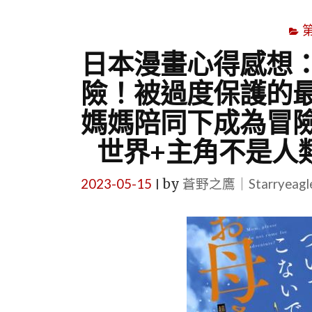
日本漫畫心得感想
險！被過度保護的
媽媽陪同下成為冒
世界+主角不是人
2023-05-15
by
蒼野之鷹｜Starryeag
|