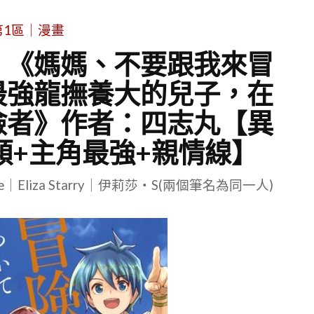
第1區｜漫畫
：《媽媽、不要跟我來冒
最強龍撫養大的兒子，在
險者》作者：四志丸【異
類+主角最強+親情線】
le｜Eliza Starry｜伊莉莎・S(兩個筆名為同一人)