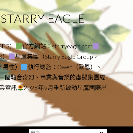
ARRY EAGLE
（SEG）
官方網站：starryeagle.com
23）
星鷹集團（Starry Eagle Group，
鷹，男性）
執行總監：Owen（歐恩）、
是一個融合奇幻、商業與音樂的虛擬集團經
業資訊
2026年9月重新啟動星鷹國際出
搜
Menu