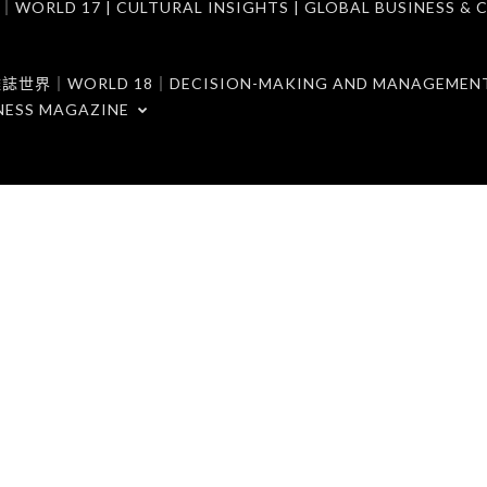
7 | CULTURAL INSIGHTS | GLOBAL BUSINESS & C
ORLD 18｜DECISION-MAKING AND MANAGEMENT 
NESS MAGAZINE