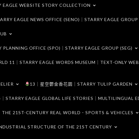
LE WEBSITE STORY COLLECTION
 EAGLE NEWS OFFICE (SENO)｜STARRY EAGLE GROUP
LUB
ANNING OFFICE (SPO)｜STARRY EAGLE GROUP (SEG)
｜STARRY EAGLE WORDS MUSEUM｜TEXT-ONLY WEB
ELIER
13｜星空鬱金香花園｜STARRY TULIP GARDEN
RY EAGLE GLOBAL LIFE STORIES｜MULTILINGUAL E
21ST-CENTURY REAL WORLD．SPORTS & VEHICLES
TRIAL STRUCTURE OF THE 21ST CENTURY