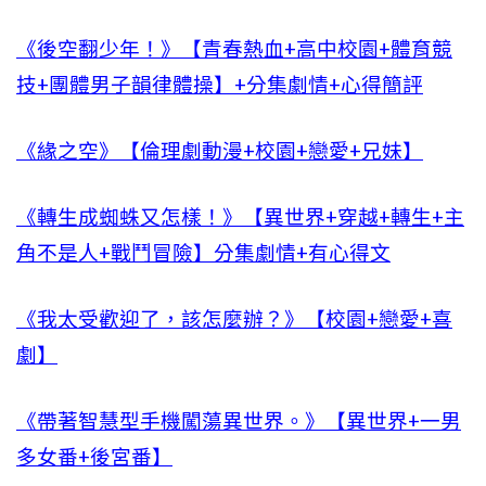
《後空翻少年！》【青春熱血+高中校園+體育競
技+團體男子韻律體操】+分集劇情+心得簡評
《緣之空》【倫理劇動漫+校園+戀愛+兄妹】
《轉生成蜘蛛又怎樣！》【異世界+穿越+轉生+主
角不是人+戰鬥冒險】分集劇情+有心得文
《我太受歡迎了，該怎麼辦？》【校園+戀愛+喜
劇】
《帶著智慧型手機闖蕩異世界。》【異世界+一男
多女番+後宮番】