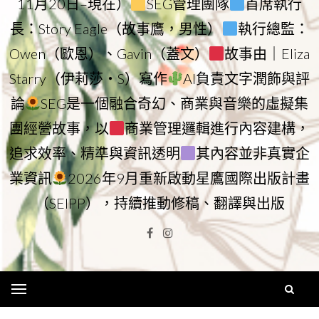
11月20日–現在）
SEG管理團隊
首席執行
長：Story Eagle（故事鷹，男性）
執行總監：
Owen（歐恩）、Gavin（蓋文）
故事由｜Eliza
Starry（伊莉莎・S）寫作
AI負責文字潤飾與評
論
SEG是一個融合奇幻、商業與音樂的虛擬集
團經營故事，以
商業管理邏輯進行內容建構，
追求效率、精準與資訊透明
其內容並非真實企
業資訊
2026年9月重新啟動星鷹國際出版計畫
（SEIPP），持續推動修稿、翻譯與出版
Facebook
Instagram
Menu