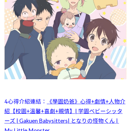
4心得介紹連結：
《學園奶爸》心得+劇情+人物介
紹【校園+溫馨+喜劇+親情】| 学園ベビーシッタ
ーズ | Gakuen Babysitters| となりの怪物くん |
My Little Monster