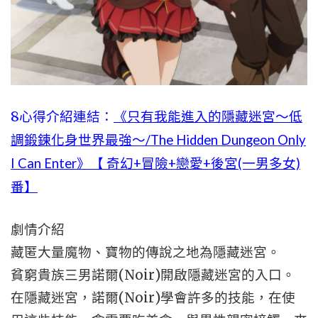
8心得介紹連結：
《只有我能進入的隱藏迷宮～低
調鍛鍊化身世界最強～/The Hidden Dungeon Only
I Can Enter》【 奇幻+冒險+戀愛+後宮(一男多女)
番】
劇情介紹
藏匿大量魔物、寶物的傳說之地為隱藏迷宮。
貧窮貴族三男諾爾(Noir)開啟隱藏迷宮的入口。
在隱藏迷宮，諾爾(Noir)學會許多的技能，在使