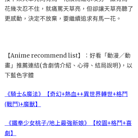
花幾次忍不住，就痛罵天草亮，但卻讓天草亮聽了
更感動，決定不放棄，要繼續追求有馬一花。
【Anime recommend list】：好看「動漫／動
畫」推薦連結(含劇情介紹、心得、結局說明)，以
下藍色字體
《騎士&魔法》【奇幻+熱血++異世界轉世+格鬥
(戰鬥)+魔獸】
《鐵拳少女桃子/地上最強新娘》【校園+格鬥+喜
劇】