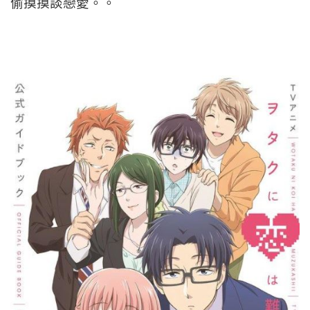
偷摸摸談戀愛。。