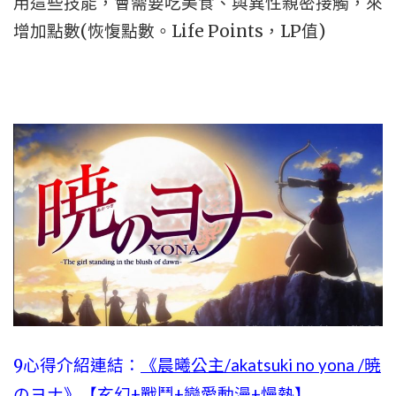
用這些技能，會需要吃美食、與異性親密接觸，來
增加點數(恢愎點數。Life Points，LP值)
9心得介紹連結：
《晨曦公主/akatsuki no yona /暁
のヨナ》【玄幻+戰鬥+戀愛動漫+慢熱】