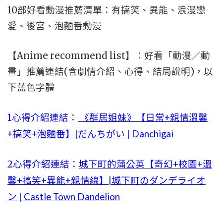
10部好看動漫推薦清單：有搞笑、異能、浪漫戀
愛、後宮、泡麵番動漫
【Anime recommend list】：好看「動漫／動
畫」推薦連結(含劇情介紹、心得、結局說明)，以
下藍色字體
1心得介紹連結：
《群居姐妹》【日常+親情溫馨
+搞笑+泡麵番】|だんちがい | Danchigai
2心得介紹連結：
城下町的蒲公英【奇幻+校園+溫
馨+搞笑+異能+親情線】|城下町のダンデライオ
ン | Castle Town Dandelion