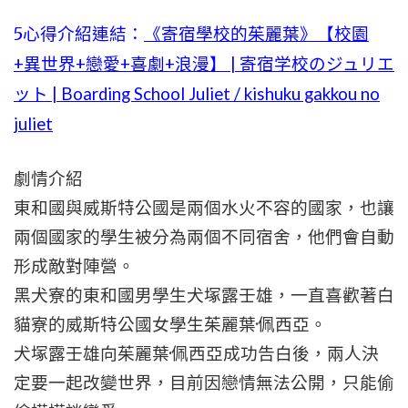
5心得介紹連結：
《寄宿學校的茱麗葉》【校園
+異世界+戀愛+喜劇+浪漫】 | 寄宿学校のジュリエ
ット | Boarding School Juliet / kishuku gakkou no
juliet
劇情介紹
東和國與威斯特公國是兩個水火不容的國家，也讓
兩個國家的學生被分為兩個不同宿舍，他們會自動
形成敵對陣營。
黑犬寮的東和國男學生犬塚露壬雄，一直喜歡著白
貓寮的威斯特公國女學生茱麗葉·佩西亞。
犬塚露壬雄向茱麗葉·佩西亞成功告白後，兩人決
定要一起改變世界，目前因戀情無法公開，只能偷