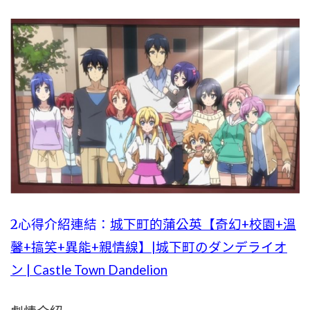
2心得介紹連結：
城下町的蒲公英【奇幻+校園+溫
馨+搞笑+異能+親情線】|城下町のダンデライオ
ン | Castle Town Dandelion