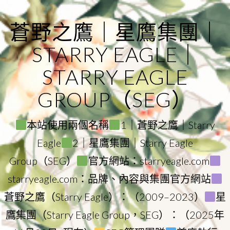
Skip
to
蒼野之鷹｜星鷹集團｜
content
STARRY EAGLE｜
STARRY EAGLE
GROUP（SEG）
本站使用兩個名稱
1｜蒼野之鷹｜Starry
Eagle
2｜星鷹集團｜Starry Eagle
Group（SEG）
官方網站：starryeagle.com
starryeagle.com：品牌、內容與集團官方網站
蒼野之鷹（Starry Eagle）：（2009–2023）
星
鷹集團（Starry Eagle Group，SEG）：（2025年