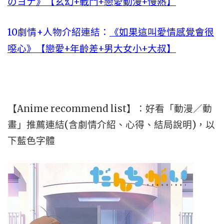
のヨナ》【玄幻+戰鬥+戀愛動漫+慢熱】
10劇情+人物介紹連結：
《如果這叫愛情感覺會很
噁心》【戀愛+年齡差+男大女小+大叔】
【Anime recommend list】：好看「動漫／動
畫」推薦連結(含劇情介紹、心得、結局說明)，以
下藍色字體