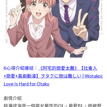
6心得介紹連結：
《阿宅的戀愛太難》【社會人
+戀愛+喜劇動漫】ヲタクに戀は難しい | Wotakoi:
Love Is Hard for Otaku
劇情介紹
桃瀨成海是一個腐女屬性的OL，最愛BL，她被歷