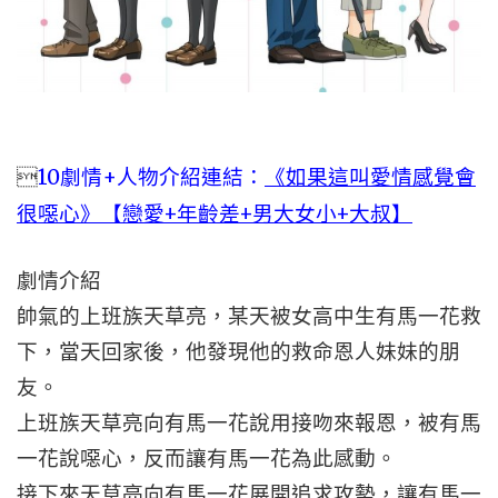

10劇情+人物介紹連結：
《如果這叫愛情感覺會
很噁心》【戀愛+年齡差+男大女小+大叔】
劇情介紹
帥氣的上班族天草亮，某天被女高中生有馬一花救
下，當天回家後，他發現他的救命恩人妹妹的朋
友。
上班族天草亮向有馬一花說用接吻來報恩，被有馬
一花說噁心，反而讓有馬一花為此感動。
接下來天草亮向有馬一花展開追求攻勢，讓有馬一