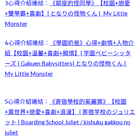
3心得介紹連結：
《鄰座的怪同學》【校園+戀愛
+雙學霸+喜劇】| となりの怪物くん | My Little
Monster
4心得介紹連結：
《學園奶爸》心得+劇情+人物介
紹【校園+溫馨+喜劇+親情】| 学園ベビーシッタ
ーズ | Gakuen Babysitters| となりの怪物くん |
My Little Monster
5心得介紹連結：
《寄宿學校的茱麗葉》【校園
+異世界+戀愛+喜劇+浪漫】 | 寄宿学校のジュリエ
ット | Boarding School Juliet / kishuku gakkou no
juliet