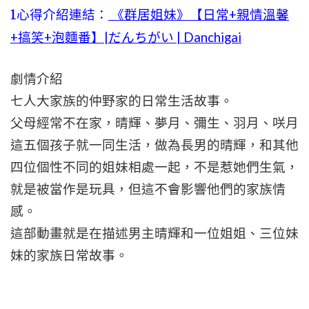
1心得介紹連結：
《群居姐妹》【日常+親情溫馨
+搞笑+泡麵番】|だんちがい | Danchigai
劇情介紹
七人大家族的仲野家的日常生活故事。
父母經常不在家，晴輝、夢月、彌生、羽月、咲月
這五個孩子就一同生活，做為長男的晴輝，和其他
四位個性不同的姐妹相處一起，不是惹她們生氣，
就是被當作是玩具，但這不會影響他們的家族情
感。
這部動畫就是在描述男主晴輝和一位姐姐、三位妹
妹的家族日常故事。