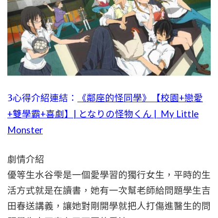
3心得介紹連結：
《鄰座的怪同學》【校園+戀愛
+雙學霸+喜劇】| となりの怪物くん | My Little
Monster
劇情介紹
優等生水谷雫是一個愛學習的獨行女生，平時的生
活方式就是在讀書，她有一次幫老師給問題學生吉
田春送講義，讓她對剛開學就把人打傷進醫生的問