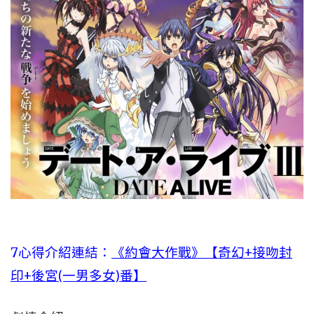
7心得介紹連結：
《約會大作戰》【奇幻+接吻封
印+後宮(一男多女)番】