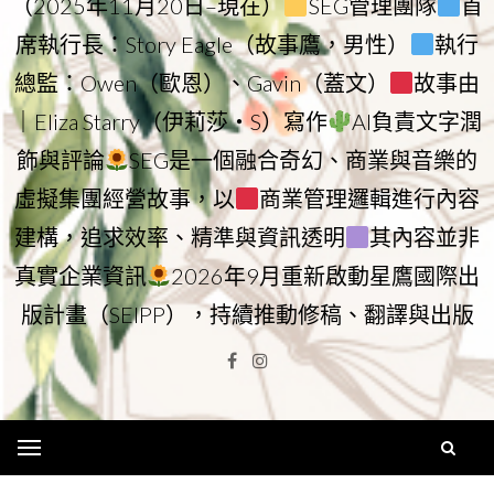
（2025年11月20日–現在）
SEG管理團隊
首
席執行長：Story Eagle（故事鷹，男性）
執行
總監：Owen（歐恩）、Gavin（蓋文）
故事由
｜Eliza Starry（伊莉莎・S）寫作
AI負責文字潤
飾與評論
SEG是一個融合奇幻、商業與音樂的
虛擬集團經營故事，以
商業管理邏輯進行內容
建構，追求效率、精準與資訊透明
其內容並非
真實企業資訊
2026年9月重新啟動星鷹國際出
版計畫（SEIPP），持續推動修稿、翻譯與出版
Facebook
Instagram
Menu