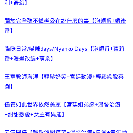
利+奇幻】
關於完全聽不懂老公在說什麼的事【泡麵番+婚後
番】
貓咪日常/喵咪days/Nyanko Days【泡麵番+蘿莉
番+漫畫改編+萌系】
王室教師海涅【輕鬆好笑+宮廷動漫+輕鬆歡脫喜
劇】
儘管如此世界依然美麗【宮廷姐弟戀+溫馨治癒
+甜甜戀愛+女主有異能】
元氣囝仔【輕鬆悠閒搞笑+溫馨治癒+日常+青年動