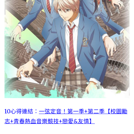
10心得連結：
一弦定音！第一季+第二季【校園勵
志+青春熱血音樂競技+戀愛&友情】