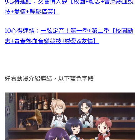
9心得連結：
交響情人夢【校園+勵志+音樂熱血競
技+愛情+輕鬆搞笑】
10心得連結：
一弦定音！第一季+第二季【校園勵
志+青春熱血音樂競技+戀愛&友情】
好看動漫介紹連結，以下藍色字體