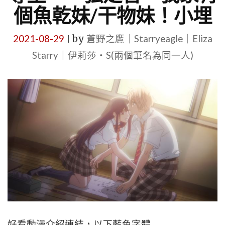
個魚乾妹/干物妹！小埋
2021-08-29
by
蒼野之鷹｜Starryeagle｜Eliza
|
Starry｜伊莉莎・S(兩個筆名為同一人)
好看動漫介紹連結，以下藍色字體