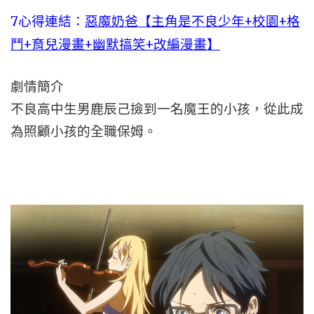
7心得連結：
惡魔奶爸【主角是不良少年+校園+格
鬥+育兒漫畫+幽默搞笑+改編漫畫】
劇情簡介
不良高中生男鹿辰己撿到一名魔王的小孩，從此成
為照顧小孩的全職保姆。