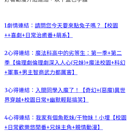
1劇情連結：
請問您今天要來點兔子嗎？【校園
++喜劇+日常治癒番+萌系】
2心得連結：
魔法科高中的劣等生：第一季+第二
季【倫理劇倫理劇深入人心(兄妹)+魔法校園+科幻
+軍事+男主智商武力都厲害】
3心得連結：
入間同學入魔了！【奇幻+(惡魔)異世
界穿越+校園日常+幽默輕鬆搞笑】
4心得連結：
我家有個魚乾妹/干物妹！小埋【校園
+日常歡樂悠閒番+兄妹主角+親情動漫】