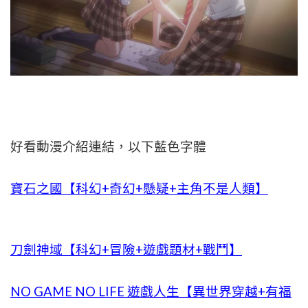
好看動漫介紹連結，以下藍色字體
寶石之國【科幻+奇幻+懸疑+主角不是人類】
刀劍神域【科幻+冒險+遊戲題材+戰鬥】
NO GAME NO LIFE 遊戲人生【異世界穿越+有福