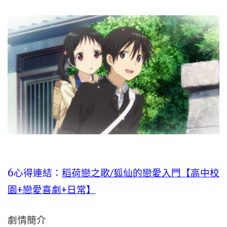
6心得連結：
稻荷戀之歌/狐仙的戀愛入門【高中校
園+戀愛喜劇+日常】
劇情簡介