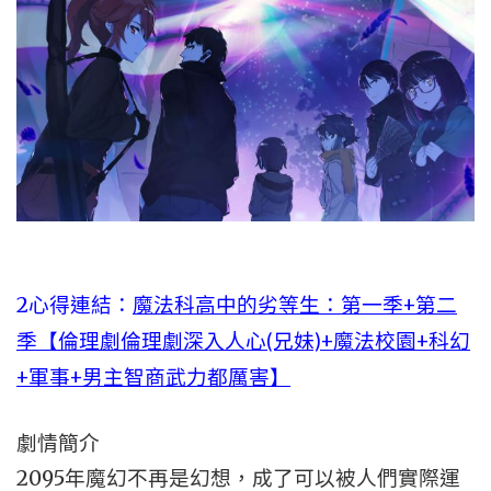
2心得連結：
魔法科高中的劣等生：第一季+第二
季【倫理劇倫理劇深入人心(兄妹)+魔法校園+科幻
+軍事+男主智商武力都厲害】
劇情簡介
2095年魔幻不再是幻想，成了可以被人們實際運