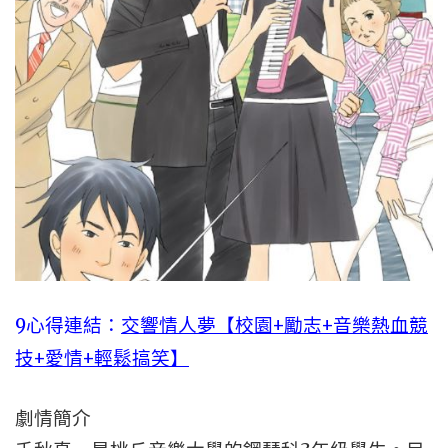
9心得連結：
交響情人夢【校園+勵志+音樂熱血競
技+愛情+輕鬆搞笑】
劇情簡介