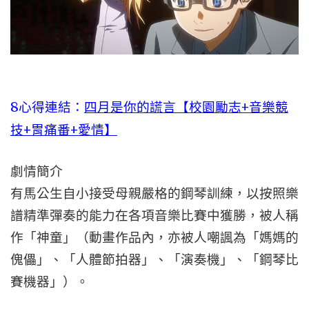
8心得連結：
四月是你的謊言【校園勵志+音樂競
技+胃痛番+愛情】
劇情簡介
有馬公生自小接受母親嚴格的鋼琴訓練，以按照樂
譜精準彈奏的能力在各項音樂比賽中獲勝，被人稱
作「神童」（動畫作品內，亦被人嘲諷為「媽媽的
傀儡」、「人體節拍器」、「演奏機」、「鋼琴比
賽機器」）。