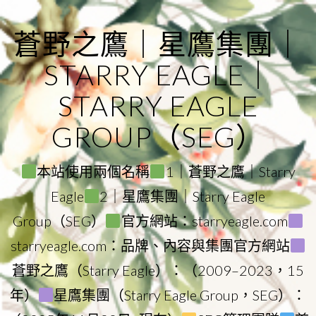
Skip
to
蒼野之鷹｜星鷹集團｜
content
STARRY EAGLE｜
STARRY EAGLE
GROUP（SEG）
本站使用兩個名稱
1｜蒼野之鷹｜Starry
Eagle
2｜星鷹集團｜Starry Eagle
Group（SEG）
官方網站：starryeagle.com
starryeagle.com：品牌、內容與集團官方網站
蒼野之鷹（Starry Eagle）：（2009–2023，15
年）
星鷹集團（Starry Eagle Group，SEG）：