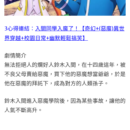
3心得連結：
入間同學入魔了！【奇幻+(惡魔)異世
界穿越+校園日常+幽默輕鬆搞笑】
劇情簡介
無法拒絕人的爛好人鈴木入間，在十四歲這年，被
不良父母賣給惡魔，買下他的惡魔想當爺爺，於是
他在惡魔的拜託下，成為對方的人類孫子。
鈴木入間進入惡魔學院後，因為某些事故，讓他的
人氣不斷高升。