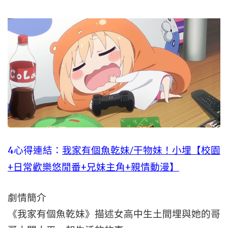
4心得連結：
我家有個魚乾妹/干物妹！小埋【校園
+日常歡樂悠閒番+兄妹主角+親情動漫】
劇情簡介
《我家有個魚乾妹》描述女高中生土間埋與她的哥