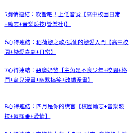
5劇情連結：
吹響吧！上低音號【高中校園日常
+勵志+音樂競技(管樂社)】
6心得連結：
稻荷戀之歌/狐仙的戀愛入門【高中校
園+戀愛喜劇+日常】
7心得連結：
惡魔奶爸【主角是不良少年+校園+格
鬥+育兒漫畫+幽默搞笑+改編漫畫】
8心得連結：
四月是你的謊言【校園勵志+音樂競
技+胃痛番+愛情】