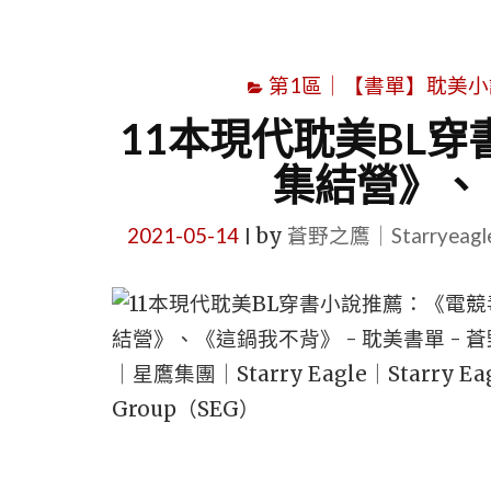
第1區｜【書單】耽美小說書單｜B
11本現代耽美BL
集結營》、
2021-05-14
by
蒼野之鷹｜Starryeag
|