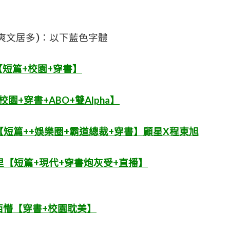
爽文居多)：以下藍色字體
短篇+校園+穿書】
+穿書+ABO+雙Alpha】
短篇++娛樂圈+霸道總裁+穿書】顧星X程東旭
【短篇+現代+穿書炮灰受+直播】
西懵【穿書+校園耽美】