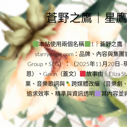
Skip
to
蒼野之鷹｜星鷹集團
content
本站使用兩個名稱
1｜蒼野之鷹｜Sta
starryeagle.com：品牌、內容與
Group，SEG）：（2025年11月20日
恩）、Gavin（蓋文）
故事由｜Eliza 
業、音樂歌詞與
跨媒體改編（音樂劇
追求效率、精準與資訊透明
其內容並