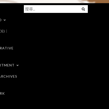
搜
Menu
尋
D
關
鍵
CE)｜
字:
RATIVE
RTMENT
RCHIVES
RK