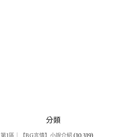
關
鍵
字:
分類
第1區｜【BG言情】小說介紹
(10,319)