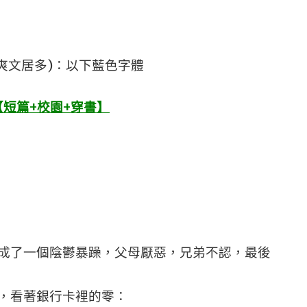
爽文居多)：以下藍色字體
短篇+校園+穿書】
成了一個陰鬱暴躁，父母厭惡，兄弟不認，最後
，看著銀行卡裡的零：