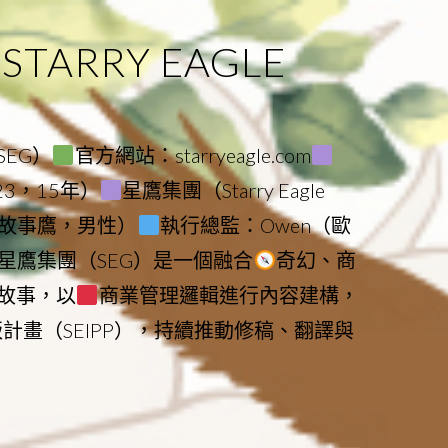
ARRY EAGLE
（SEG）
官方網站：starryeagle.com
023，15年）
星鷹集團（Starry Eagle
le（故事鷹，男性）
執行總監：Owen（歐
星鷹集團（SEG）是一個融合
奇幻、商
故事，以
商業管理邏輯進行內容建構，
版計畫（SEIPP），持續推動修稿、翻譯與