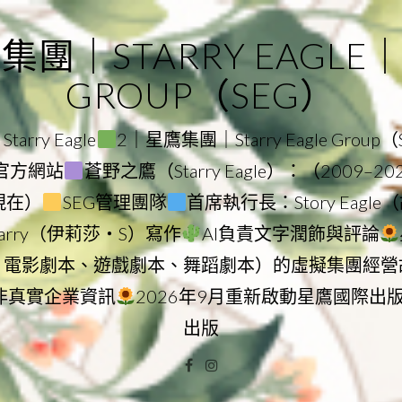
｜STARRY EAGLE｜ST
GROUP（SEG）
rry Eagle
2｜星鷹集團｜Starry Eagle Group
集團官方網站
蒼野之鷹（Starry Eagle）：（2009–2
–現在）
SEG管理團隊
首席執行長：Story Eag
Starry（伊莉莎・S）寫作
AI負責文字潤飾與評論
、電影劇本、遊戲劇本、舞蹈劇本）的虛擬集團經營
非真實企業資訊
2026年9月重新啟動星鷹國際出
出版
Facebook
Instagram