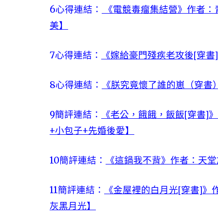
6
心得連結：
《電競毒瘤集結營》作者：
美】
7
心得連結：
《嫁給豪門殘疾老攻後[穿書
8
心得連結：
《朕究竟懷了誰的崽（穿書
9
簡評連結：
《老公，餓餓，飯飯[穿書]
+小包子+先婚後愛】
10
簡評連結：
《這鍋我不背》作者：天堂
11
簡評連結：
《金屋裡的白月光[穿書]》
灰黑月光】