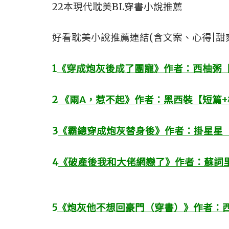
22本現代耽美BL穿書小說推薦
好看耽美小說推薦連結(含文案、心得|甜
1
《穿成炮灰後成了團寵》作者：西柚粥【
2
《兩A，惹不起》作者：黑西裝【短篇+校園
3
《霸總穿成炮灰替身後》作者：掛星星【
4
《破產後我和大佬網戀了》作者：蘇詞里
5
《炮灰他不想回豪門（穿書）》作者：