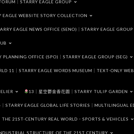
ORUM｜STARRY EAGLE GROUP
LE WEBSITE STORY COLLECTION
 EAGLE NEWS OFFICE (SENO)｜STARRY EAGLE GROUP
LUB
ANNING OFFICE (SPO)｜STARRY EAGLE GROUP (SEG)
｜STARRY EAGLE WORDS MUSEUM｜TEXT-ONLY WEB
ELIER
13｜星空鬱金香花園｜STARRY TULIP GARDEN
RY EAGLE GLOBAL LIFE STORIES｜MULTILINGUAL E
21ST-CENTURY REAL WORLD．SPORTS & VEHICLES
TRIAL STRUCTURE OF THE 21ST CENTURY