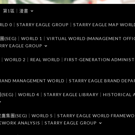
第1區｜漫畫
｜STARRY EAGLE GROUP｜STARRY EAGLE MAP WORL
)｜WORLD 1｜VIRTUAL WORLD (MANAGEMENT OFFI
RRY EAGLE GROUP
D 2｜REAL WORLD｜FIRST-GENERATION ADMINIST
MANAGEMENT WORLD｜STARRY EAGLE BRAND DEPA
ORLD 4｜STARRY EAGLE LIBRARY｜HISTORICAL A
EG)｜WORLD 5｜STARRY EAGLE WORLD FRAMEWO
MEWORK ANALYSIS｜STARRY EAGLE GROUP