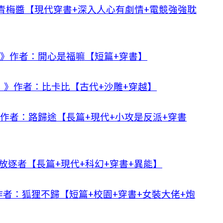
青梅醬【現代穿書+深入人心有劇情+電競強強耽
]》作者：開心是福嘛【短篇+穿書】
）》作者：比卡比【古代+沙雕+穿越】
》作者：路歸途【長篇+現代+小攻是反派+穿書
放逐者【長篇+現代+科幻+穿書+異能】
作者：狐狸不歸【短篇+校園+穿書+女裝大佬+炮