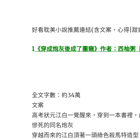
好看耽美小說推薦連結(含文案、心得|甜
1
《穿成炮灰後成了團寵》作者：西柚粥【
全文字數：約34萬
文案
高考狀元江白一覺醒來，穿到一本書裡，
慘死的同名炮灰
穿越而來的江白頂著一頭綠色殺馬特造型