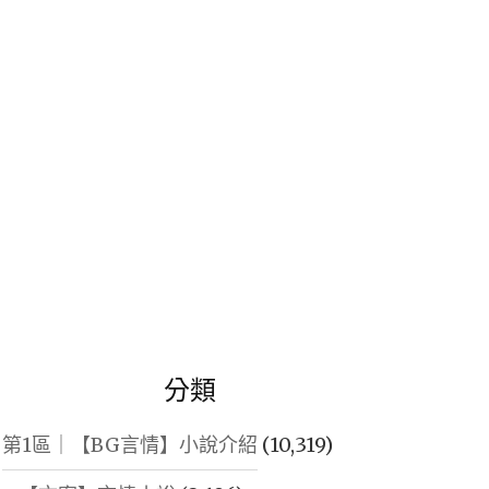
鍵
字:
分類
第1區｜【BG言情】小說介紹
(10,319)