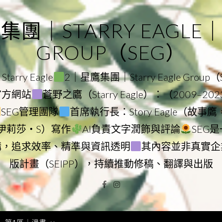
｜STARRY EAGLE｜ST
GROUP（SEG）
rry Eagle
2｜星鷹集團｜Starry Eagle Group
團官方網站
蒼野之鷹（Starry Eagle）：（2009–20
SEG管理團隊
首席執行長：Story Eagle（故事
ry（伊莉莎・S）寫作
AI負責文字潤飾與評論
SEG
構，追求效率、精準與資訊透明
其內容並非真實企
版計畫（SEIPP），持續推動修稿、翻譯與出版
Facebook
Instagram