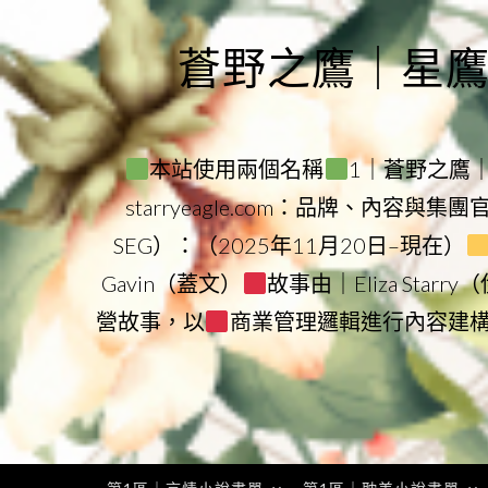
Skip
to
蒼野之鷹｜星鷹集團
content
本站使用兩個名稱
1｜蒼野之鷹｜Sta
starryeagle.com：品牌、內容與集
SEG）：（2025年11月20日–現在）
Gavin（蓋文）
故事由｜Eliza Star
營故事，以
商業管理邏輯進行內容建