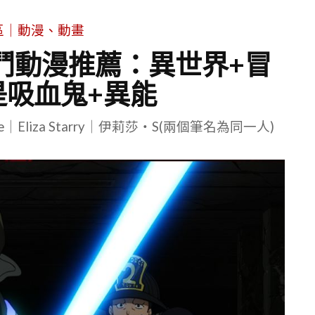
區｜動漫、動畫
鬥動漫推薦：異世界+冒
是吸血鬼+異能
le｜Eliza Starry｜伊莉莎・S(兩個筆名為同一人)