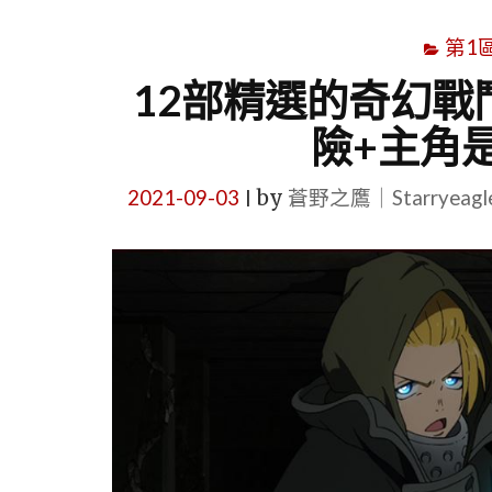
第1
12部精選的奇幻戰
險+主角
2021-09-03
by
蒼野之鷹｜Starryeag
|