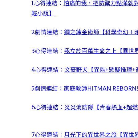
1心得連結：
怕痛的我，把防禦力點滿就對
輕小說】
2劇情連結：
鋼之鍊金術師【科學奇幻＋
3心得連結：
我立於百萬生命之上【異世
4心得連結：
文豪野犬【異能+懸疑推理+
5劇情連結：
家庭教師HITMAN REBO
6心得連結：
炎炎消防隊【青春熱血+超燃
7心得連結：
月光下的異世界之旅【異世界召