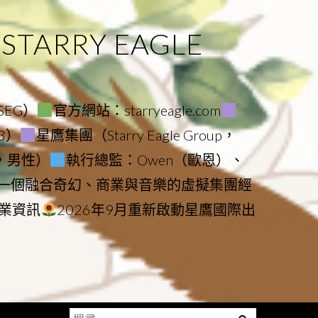
ARRY EAGLE
（SEG）
官方網站：starryeagle.com
23）
星鷹集團（Starry Eagle Group，
鷹，男性）
執行總監：Owen（歐恩）、
是一個融合奇幻、商業與音樂的虛擬集團經
業資訊
2026年9月重新啟動星鷹國際出
搜
Menu