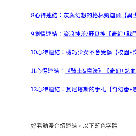
8心得連結：
灰與幻想的格林姆迦爾【異世
9劇情連結：
流浪神差/野良神【奇幻+戰
10心得連結：
機巧少女不會受傷【校園+奇
11心得連結：
《騎士&魔法》【奇幻+熱血
12
心得連結：
瓦尼塔斯的手札【奇幻番+吸
好看動漫介紹連結，以下藍色字體