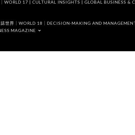
7 | CULTURAL INSIGHTS | GLOBAL BUSINESS & C
ORLD 18｜DECISION-MAKING AND MANAGEMENT 
NESS MAGAZINE