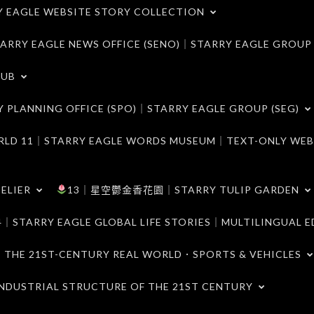
LE WEBSITE STORY COLLECTION
 EAGLE NEWS OFFICE (SENO)｜STARRY EAGLE GROUP
LUB
ANNING OFFICE (SPO)｜STARRY EAGLE GROUP (SEG)
｜STARRY EAGLE WORDS MUSEUM｜TEXT-ONLY WEB
ELIER
13｜星空鬱金香花園｜STARRY TULIP GARDEN
RY EAGLE GLOBAL LIFE STORIES｜MULTILINGUAL E
21ST-CENTURY REAL WORLD．SPORTS & VEHICLES
TRIAL STRUCTURE OF THE 21ST CENTURY