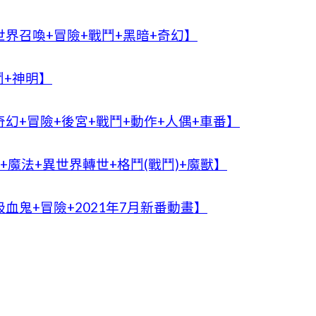
界召喚+冒險+戰鬥+黑暗+奇幻】
鬥+神明】
幻+冒險+後宮+戰鬥+動作+人偶+車番】
+魔法+異世界轉世+格鬥(戰鬥)+魔獸】
血鬼+冒險+2021年7月新番動畫】