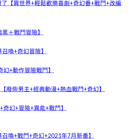
了【異世界+輕鬆歡樂喜劇+奇幻番+戰鬥+改編
暗黑＋戰鬥冒險】
界召喚+奇幻冒險】
奇幻+動作冒險戰鬥】
RN!【廢柴男主+經典動漫+熱血戰鬥+奇幻】
+奇幻+冒險+異能+戰鬥】
喚+戰鬥+奇幻+2021年7月新番】