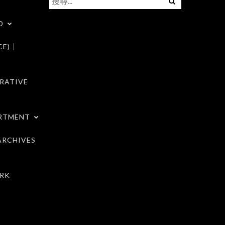
尋
D
關
鍵
CE)｜
字:
RATIVE
RTMENT
RCHIVES
RK