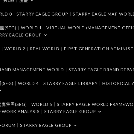
第1區｜漫畫
｜STARRY EAGLE GROUP｜STARRY EAGLE MAP WORL
)｜WORLD 1｜VIRTUAL WORLD (MANAGEMENT OFFI
RRY EAGLE GROUP
D 2｜REAL WORLD｜FIRST-GENERATION ADMINIST
MANAGEMENT WORLD｜STARRY EAGLE BRAND DEPA
ORLD 4｜STARRY EAGLE LIBRARY｜HISTORICAL A
EG)｜WORLD 5｜STARRY EAGLE WORLD FRAMEWO
MEWORK ANALYSIS｜STARRY EAGLE GROUP
ORUM｜STARRY EAGLE GROUP