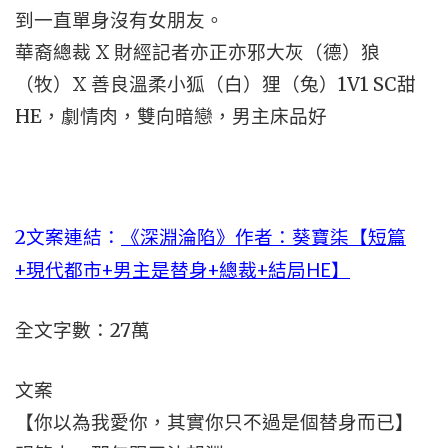
到一直單身沒有女朋友。
華裔總裁 X 財經記者亦正亦邪大灰（德）狼
（牧）X 善良溫柔小狐（白）狸（兔）1V1 SC甜
HE，劇情肉，雙向暗戀，男主床品好
2文案連結：
《深淵淪陷》作者：葵寶柒【短篇
+現代都市+男主是替身+總裁+結局HE】
全文字數：27萬
文案
【你以為我愛你，其實你只不過是個替身而已】