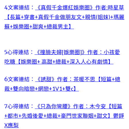
4文案連結：
《真假千金爆紅娛樂圈》作者:時星草
【長篇+穿書+真假千金做朋友文+親情(姐妹)+瑪麗
蘇+娛樂圈+甜爽+總裁男主】
5心得連結：
《撞臉夫婦[娛樂圈]》作者：小孩愛
吃糖【娛樂圈+ 高甜+總裁+深入人心有劇情】
6文案連結：
《誘甜》作者：茶暖不思【短篇+總
裁+雙向暗戀+網戀+1V1+雙c】
7心得連結：
《只為你彎腰》作者：木今安【短篇
+都市+先婚後愛+總裁+豪門世家聯姻+甜文】鬱錚
X應梨