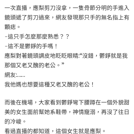
一次直播，應梨剪刀沒拿，一隻骨節分明的手進入
鏡頭遞了剪刀過來，網友發現那只手的無名指上有
顆痣。
-這只手怎麼那麼熟悉？？
-這不是鬱錚的手嗎！
應梨對著鏡頭調皮地眨眨眼睛:“沒錯，鬱錚就是我
那個又老又醜的老公。”
網友:……
我他媽也想要這種又老又醜的老公！
而後在機場，大家看到鬱錚彎下腰蹲在一個外貌甜
美的女生面前幫她系鞋帶，神情寵溺，再沒了往日
的冷峻。
看過直播的都知道，這個女生就是應梨。