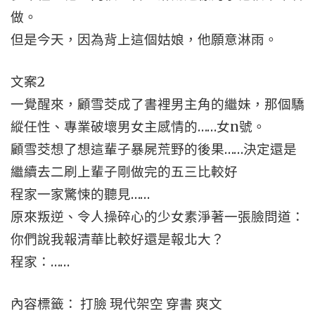
做。
但是今天，因為背上這個姑娘，他願意淋雨。
文案2
一覺醒來，顧雪茭成了書裡男主角的繼妹，那個驕
縱任性、專業破壞男女主感情的……女n號。
顧雪茭想了想這輩子暴屍荒野的後果……決定還是
繼續去二刷上輩子剛做完的五三比較好
程家一家驚悚的聽見……
原來叛逆、令人操碎心的少女素淨著一張臉問道：
你們說我報清華比較好還是報北大？
程家：……
內容標籤： 打臉 現代架空 穿書 爽文