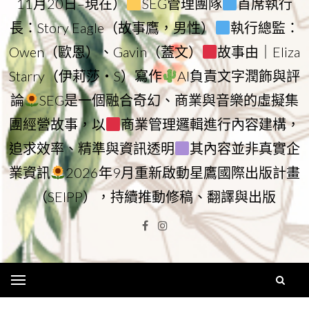
11月20日–現在）
SEG管理團隊
首席執行
長：Story Eagle（故事鷹，男性）
執行總監：
Owen（歐恩）、Gavin（蓋文）
故事由｜Eliza
Starry（伊莉莎・S）寫作
AI負責文字潤飾與評
論
SEG是一個融合奇幻、商業與音樂的虛擬集
團經營故事，以
商業管理邏輯進行內容建構，
追求效率、精準與資訊透明
其內容並非真實企
業資訊
2026年9月重新啟動星鷹國際出版計畫
（SEIPP），持續推動修稿、翻譯與出版
Facebook
Instagram
Menu