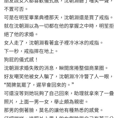
朋友說女人都喜歡儀式感，沈朝淵聽了嗤笑一聲，
不置可否。
可是在明笙畢業典禮那天，沈朝淵還是買了戒指。
就在沈朝淵以為一切都在他的掌握之中時，明笙拒
絕了他的求婚。
女人走了，沈朝淵看著盒子裡冷冰冰的戒指。
下一秒，戒指摔在地上。
狗屁的儀式感！
沈朝淵求婚失敗的消息，瞬間席捲整個商業圈。
好友嘲笑他被女人騙了，沈朝淵冷冷瞥了人一眼，
“鬧脾氣罷了，遲早會回來的。”
可還沒等到她玩夠了自己回來，助理就拿來了一疊
照片，上面一男一女，舉止頗為親密。
那男的側著臉，莫名的讓他有種熟悉的感覺。