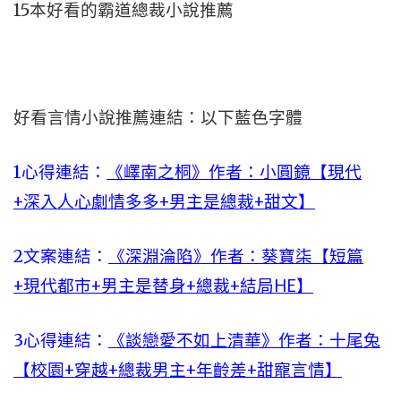
15本好看的霸道總裁小說推薦
好看言情小說推薦連結：以下藍色字體
1心得連結：
《嶧南之桐》作者：小圓鏡【現代
+深入人心劇情多多+男主是總裁+甜文】
2文案連結：
《深淵淪陷》作者：葵寶柒【短篇
+現代都市+男主是替身+總裁+結局HE】
3心得連結：
《談戀愛不如上清華》作者：十尾兔
【校園+穿越+總裁男主+年齡差+甜寵言情】