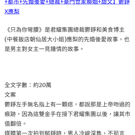
+都市+先婚後愛+總裁+豪門世家聯姻+甜文】鬱錚
X應梨
《只為你彎腰》是君耀集團總裁鬱錚和美食博主
(中餐飯店朝仙居大小姐)應梨的先婚後愛故事，也
是男主對女主一見鍾情的故事。
全文字數：約20萬
文案
鬱錚左手無名指上有一顆痣，都說那是上帝吻過的
痕跡，因為這雙金手在接下君耀集團以後，讓其市
值翻倍。
媒體第一次拍到郁錚時，男人冷峻深雋，不苟言