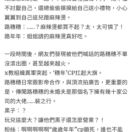
不討厭自己，還總偷偷摸摸給自己送小禮物，小心
翼翼到自己這兒蹭麻辣燙。
路穗穗：……？麻辣燙都買不起？太，太可憐了！
路年年：姐姐請的麻辣燙真好吃。
一段時間後，網友們發現被他們喊話的路穗穗不單
沒滾出圈，甚至越來越火。
x教組織異軍突起，‘穗年’CP扛起大旗。
路穗穗日常跟影帝合作，與頂流拍廣告，更重要的
是，傳聞路穗穗的未婚夫是那個名下擁有幾十家公
司的大佬……裴之行。
黑子：？
玩兒這麼大？讓他們黑子還怎麼營業？！
粉絲：啊啊啊啊啊“歲歲年年”cp鎖死，誰也不能