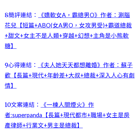
8簡評連結：
《嬌軟女A，霸總男O》作者：涮腦
花兒【短篇+ABO(女A男O，女攻男受)+霸道總裁
+甜文+女主不是人類+穿越+幻想+主角是小熊軟
糖】
9心得連結：
《夫人她天天都想離婚》作者：蘇子
歡【長篇+現代+年齡差+大叔+總裁+深入人心有劇
情】
10文案連結：
《一棟人間煙火》作
者:superpanda【長篇+現代都市+職場+女主是房
產律師+行業文+男主是總裁】