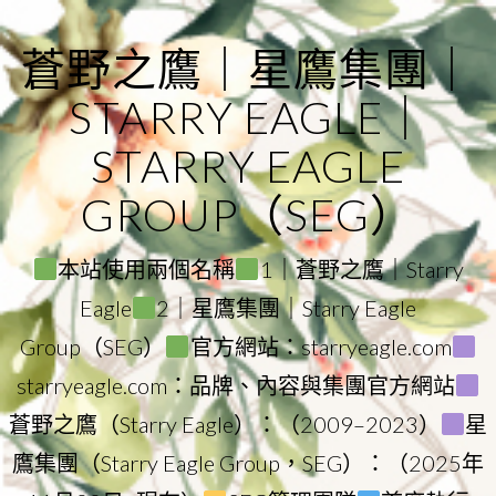
Skip
to
蒼野之鷹｜星鷹集團｜
content
STARRY EAGLE｜
STARRY EAGLE
GROUP（SEG）
本站使用兩個名稱
1｜蒼野之鷹｜Starry
Eagle
2｜星鷹集團｜Starry Eagle
Group（SEG）
官方網站：starryeagle.com
starryeagle.com：品牌、內容與集團官方網站
蒼野之鷹（Starry Eagle）：（2009–2023）
星
鷹集團（Starry Eagle Group，SEG）：（2025年