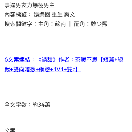
事逼男友力爆棚男主
內容標籤： 娛樂圈 重生 爽文
搜索關鍵字：主角：蘇南 ┃ 配角：魏少熙
6文案連結：
《誘甜》作者：茶暖不思【短篇+總
裁+雙向暗戀+網戀+1V1+雙c】
全文字數：約34萬
文案