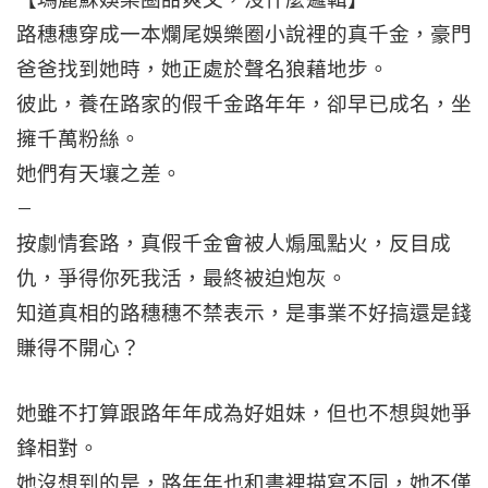
路穗穗穿成一本爛尾娛樂圈小說裡的真千金，豪門
爸爸找到她時，她正處於聲名狼藉地步。
彼此，養在路家的假千金路年年，卻早已成名，坐
擁千萬粉絲。
她們有天壤之差。
–
按劇情套路，真假千金會被人煽風點火，反目成
仇，爭得你死我活，最終被迫炮灰。
知道真相的路穗穗不禁表示，是事業不好搞還是錢
賺得不開心？
她雖不打算跟路年年成為好姐妹，但也不想與她爭
鋒相對。
她沒想到的是，路年年也和書裡描寫不同，她不僅