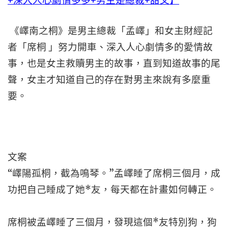
+深入人心劇情多多+男主是總裁+甜文】
《嶧南之桐》是男主總裁「孟嶧」和女主財經記
者「席桐 」努力開車、深入人心劇情多的愛情故
事，也是女主救贖男主的故事，直到知道故事的尾
聲，女主才知道自己的存在對男主來說有多麼重
要。
文案
“嶧陽孤桐，截為鳴琴。”孟嶧睡了席桐三個月，成
功把自己睡成了她*友，每天都在計畫如何轉正。
席桐被孟嶧睡了三個月，發現這個*友特別狗，狗