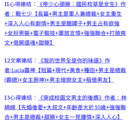
11心得連結：
《帝少心頭寵：國民校草是女生》作
者：戰七少【長篇+男主是軍人兼總裁+女主重生
+深入人心有劇情+男主是醋罈子+男主占有欲強
+女扮男裝+電子競技+軍旅言情+強強聯合+打臉爽
文+借屍還魂+甜寵】
12文案連結：
《我的世界全是你的味道》作
者:Lucia露神【短篇+現代+美食+種田+男主是總裁
(霸總)+女主廚神)+男主暗戀女主+租借男友】
13心得連結：
《穿成校園文男主的後媽》作者：林
綿綿【先婚後愛+大叔文+年齡差大於10歲+強強聯
合+男主是總裁+甜寵+女主一見鍾情+深入人心】