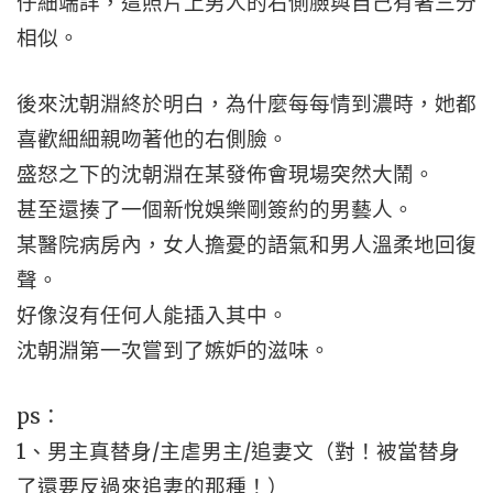
仔細端詳，這照片上男人的右側臉與自己有著三分
相似。
後來沈朝淵終於明白，為什麼每每情到濃時，她都
喜歡細細親吻著他的右側臉。
盛怒之下的沈朝淵在某發佈會現場突然大鬧。
甚至還揍了一個新悅娛樂剛簽約的男藝人。
某醫院病房內，女人擔憂的語氣和男人溫柔地回復
聲。
好像沒有任何人能插入其中。
沈朝淵第一次嘗到了嫉妒的滋味。
ps：
1、男主真替身/主虐男主/追妻文（對！被當替身
了還要反過來追妻的那種！）