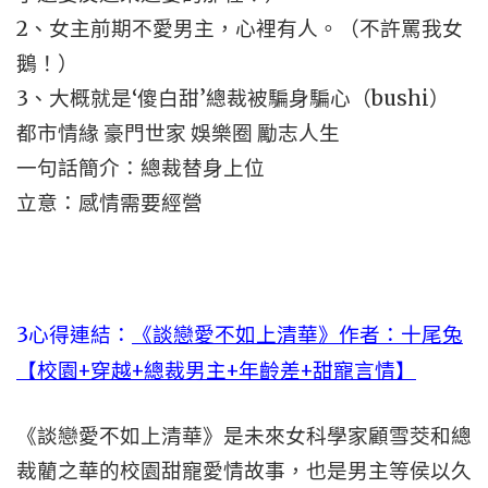
2、女主前期不愛男主，心裡有人。（不許罵我女
鵝！）
3、大概就是‘傻白甜’總裁被騙身騙心（bushi）
都市情緣 豪門世家 娛樂圈 勵志人生
一句話簡介：總裁替身上位
立意：感情需要經營
3心得連結：
《談戀愛不如上清華》作者：十尾兔
【校園+穿越+總裁男主+年齡差+甜寵言情】
《談戀愛不如上清華》是未來女科學家顧雪茭和總
裁藺之華的校園甜寵愛情故事，也是男主等侯以久