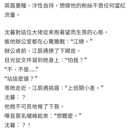
英眉墨瞳，冷性自持，想嫁他的粉絲不啻任何當紅
流量。
沈暮對這位大佬從來抱著望而生畏的心態。
進他辦公室都在心驚膽戰：“江總。”
辦公桌前，江辰遇撩了下眼皮。
目光從文件凝到她身上：“怕我？”
“不、不是……”
“站這麼遠？”
等她走近，江辰遇挑眉：“上班開小差。”
沈暮：？
他微不可見地彎了下唇。
嗓音莫名繾綣起來：“想聽麼。”
沈暮：？！