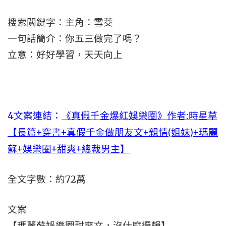
搜索關鍵字：主角：雪茭
一句話簡介：你五三做完了嗎？
立意：好好學習，天天向上
4文案連結：
《真假千金爆紅娛樂圈》作者:時星草
【長篇+穿書+真假千金做朋友文+親情(姐妹)+瑪麗
蘇+娛樂圈+甜爽+總裁男主】
全文字數：約72萬
文案
【瑪麗蘇娛樂圈甜爽文，沒什麼邏輯】