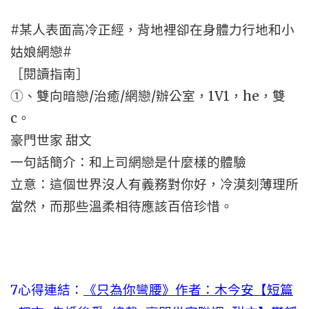
#某人表面高冷正經，背地裡卻在身體力行地和小
姑娘網戀#
［閱讀指南］
①、雙向暗戀/治癒/網戀/辦公室，1V1，he，雙
c。
豪門世家 甜文
一句話簡介：和上司網戀是什麼樣的體驗
立意：這個世界沒人有義務對你好，冷漠刻薄理所
當然，而那些溫柔相待應該百倍珍惜。
7心得連結：
《只為你彎腰》作者：木今安【短篇