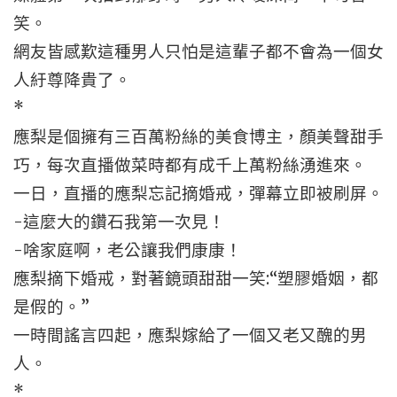
笑。
網友皆感歎這種男人只怕是這輩子都不會為一個女
人紆尊降貴了。
*
應梨是個擁有三百萬粉絲的美食博主，顏美聲甜手
巧，每次直播做菜時都有成千上萬粉絲湧進來。
一日，直播的應梨忘記摘婚戒，彈幕立即被刷屏。
-這麼大的鑽石我第一次見！
-啥家庭啊，老公讓我們康康！
應梨摘下婚戒，對著鏡頭甜甜一笑:“塑膠婚姻，都
是假的。”
一時間謠言四起，應梨嫁給了一個又老又醜的男
人。
*