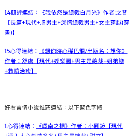
14簡評連結：
《我依然是總裁白月光》作者:之昔
【長篇+現代+虐男主+深情總裁男主+女主穿越(穿
書)】
15心得連結：
《想你時心稀巴爛/出版名：想你》
作者：舒虞【現代+娛樂圈+男主是總裁+姐弟戀
+救贖治癒】
好看言情小說推薦連結：以下藍色字體
1心得連結：
《嶧南之桐》作者：小圓鏡【現代