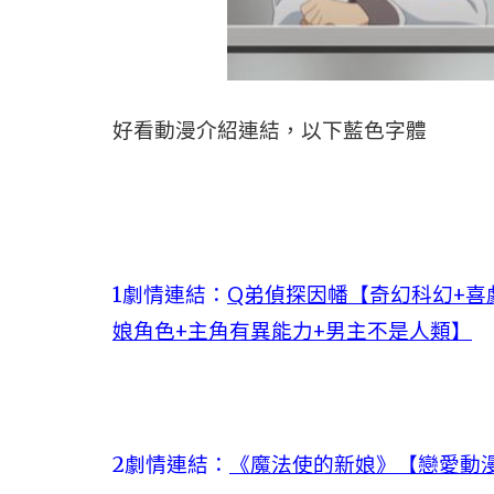
好看動漫介紹連結，以下藍色字體
1劇情連結：
Q弟偵探因幡【奇幻科幻+喜
娘角色+主角有異能力+男主不是人類】
2劇情連結：
《魔法使的新娘》【戀愛動漫