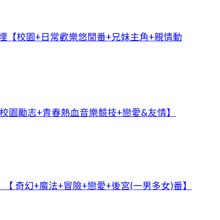
埋【校園+日常歡樂悠閒番+兄妹主角+親情動
校園勵志+青春熱血音樂競技+戀愛&友情】
 奇幻+魔法+冒險+戀愛+後宮(一男多女)番】