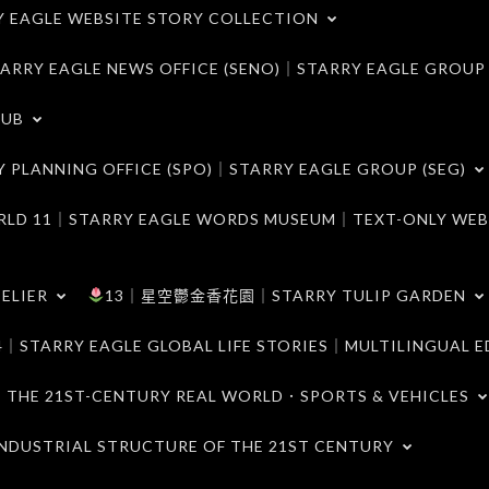
LE WEBSITE STORY COLLECTION
 EAGLE NEWS OFFICE (SENO)｜STARRY EAGLE GROUP
LUB
ANNING OFFICE (SPO)｜STARRY EAGLE GROUP (SEG)
｜STARRY EAGLE WORDS MUSEUM｜TEXT-ONLY WEB
ELIER
13｜星空鬱金香花園｜STARRY TULIP GARDEN
RY EAGLE GLOBAL LIFE STORIES｜MULTILINGUAL E
21ST-CENTURY REAL WORLD．SPORTS & VEHICLES
TRIAL STRUCTURE OF THE 21ST CENTURY