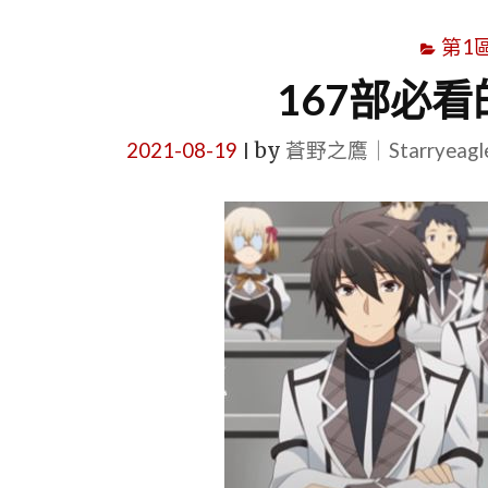
第1
167部必
2021-08-19
by
蒼野之鷹｜Starryeag
|