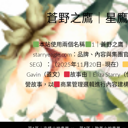
Skip
to
蒼野之鷹｜星鷹集團
content
本站使用兩個名稱
1｜蒼野之鷹｜Sta
starryeagle.com：品牌、內容與集
SEG）：（2025年11月20日–現在）
Gavin（蓋文）
故事由｜Eliza Star
營故事，以
商業管理邏輯進行內容建