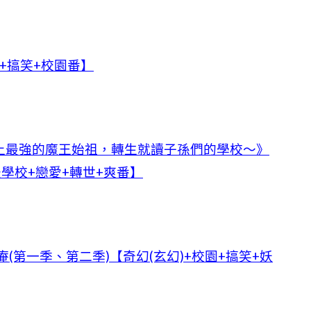
+搞笑+校園番】
上最強的魔王始祖，轉生就讀子孫們的學校～》
學校+戀愛+轉世+爽番】
(第一季、第二季)【奇幻(玄幻)+校園+搞笑+妖