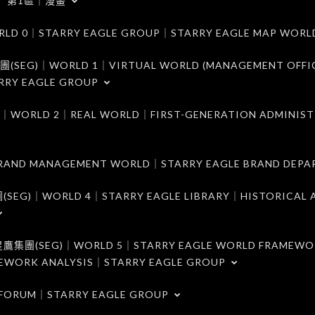
第1區｜漫畫
｜STARRY EAGLE GROUP｜STARRY EAGLE MAP WORL
)｜WORLD 1｜VIRTUAL WORLD (MANAGEMENT OFFI
RRY EAGLE GROUP
D 2｜REAL WORLD｜FIRST-GENERATION ADMINIST
MANAGEMENT WORLD｜STARRY EAGLE BRAND DEPA
ORLD 4｜STARRY EAGLE LIBRARY｜HISTORICAL A
EG)｜WORLD 5｜STARRY EAGLE WORLD FRAMEWO
MEWORK ANALYSIS｜STARRY EAGLE GROUP
ORUM｜STARRY EAGLE GROUP