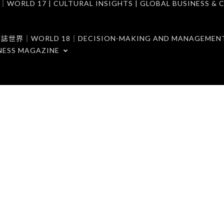
7 | CULTURAL INSIGHTS | GLOBAL BUSINESS & C
ORLD 18｜DECISION-MAKING AND MANAGEMENT 
NESS MAGAZINE