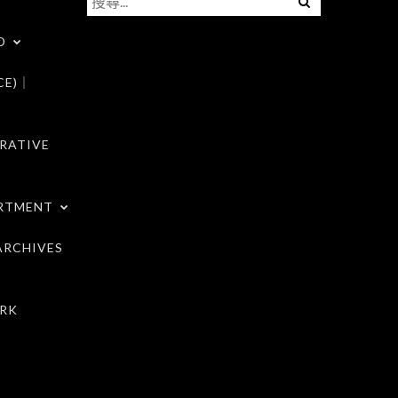
尋
D
關
鍵
CE)｜
字:
RATIVE
RTMENT
RCHIVES
RK