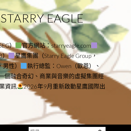
ARRY EAGLE
（SEG）
官方網站：starryeagle.com
23）
星鷹集團（Starry Eagle Group，
鷹，男性）
執行總監：Owen（歐恩）、
是一個融合奇幻、商業與音樂的虛擬集團經
業資訊
2026年9月重新啟動星鷹國際出
搜
Menu