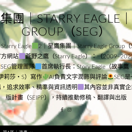
｜STARRY EAGLE｜ST
GROUP（SEG）
rry Eagle
2｜星鷹集團｜Starry Eagle Group
團官方網站
蒼野之鷹（Starry Eagle）：（2009–20
SEG管理團隊
首席執行長：Story Eagle（故事
ry（伊莉莎・S）寫作
AI負責文字潤飾與評論
SEG
構，追求效率、精準與資訊透明
其內容並非真實企
版計畫（SEIPP），持續推動修稿、翻譯與出版
Facebook
Instagram