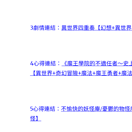
3劇情連結：
異世界四重奏【幻想+異世界
4心得連結：
《魔王學院的不適任者～史
【異世界+奇幻冒險+魔法+魔王勇者+魔法
5心得連結：
不愉快的妖怪庵/憂鬱的物怪庵
怪】