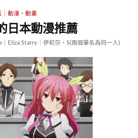
區｜動漫、動畫
看的日本動漫推薦
le｜Eliza Starry｜伊莉莎・S(兩個筆名為同一人)