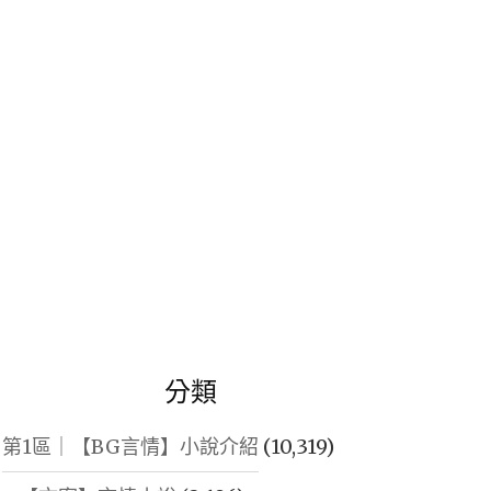
鍵
字:
分類
第1區｜【BG言情】小說介紹
(10,319)