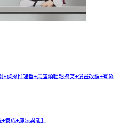
劇+偵探推理番+無厘頭輕鬆搞笑+漫畫改編+有偽
+養成+魔法異能】