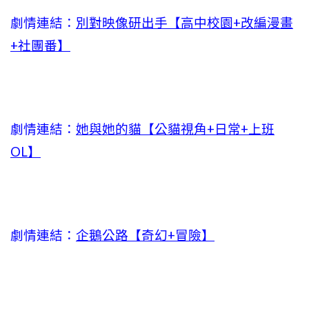
劇情連結：
別對映像研出手【高中校園+改編漫畫
+社團番】
劇情連結：
她與她的貓【公貓視角+日常+上班
OL】
劇情連結：
企鵝公路【奇幻+冒險】