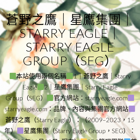
Skip
to
蒼野之鷹｜星鷹集團｜
content
STARRY EAGLE｜
STARRY EAGLE
GROUP（SEG）
本站使用兩個名稱
1｜蒼野之鷹｜Starry
Eagle
2｜星鷹集團｜Starry Eagle
Group（SEG）
官方網站：starryeagle.com
starryeagle.com：品牌、內容與集團官方網站
蒼野之鷹（Starry Eagle）：（2009–2023，15
年）
星鷹集團（Starry Eagle Group，SEG）：