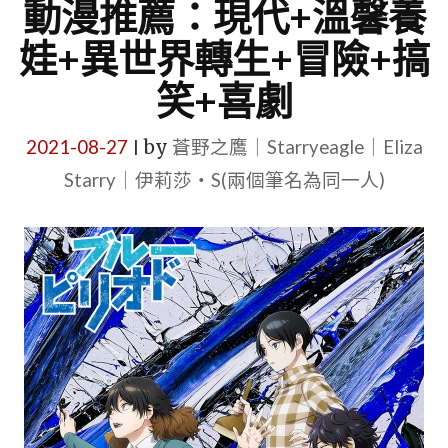
動漫推薦：現代+溫馨養
娃+異世界轉生+冒險+搞
笑+喜劇
2021-08-27
by
蒼野之鷹｜Starryeagle｜Eliza
|
Starry｜伊莉莎・S(兩個筆名為同一人)