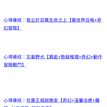
心得連結：
我立於百萬生命之上【異世界召喚+奇
幻冒險】
心得連結：
文豪野犬【異能+懸疑推理+奇幻+動作
冒險戰鬥】
心得連結：
在魔王城說晚安【奇幻+溫馨治癒+蘿