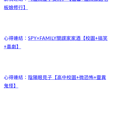
板娘修行】
心得連結：
SPY×FAMILY間諜家家酒【校園+搞笑
+喜劇】
心得連結：
陰陽眼見子【高中校園+微恐怖+靈異
鬼怪】