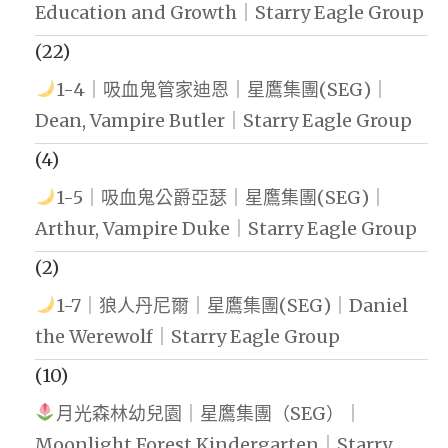
Education and Growth｜Starry Eagle Group
(22)
1-4｜吸血鬼管家迪恩｜星鷹集團(SEG)｜
Dean, Vampire Butler｜Starry Eagle Group
(4)
1-5｜吸血鬼公爵亞瑟｜星鷹集團(SEG)｜
Arthur, Vampire Duke｜Starry Eagle Group
(2)
1-7｜狼人丹尼爾｜星鷹集團(SEG)｜Daniel
the Werewolf｜Starry Eagle Group
(10)
月光森林幼兒園｜星鷹集團（SEG）｜
Moonlight Forest Kindergarten｜Starry