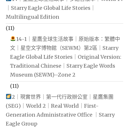
｜Starry Eagle Global Life Stories｜
Multilingual Edition
(11)
14-1｜星鷹全球生活故事｜原始版本：繁體中
文｜星空文字博物館（SEWM）第2區｜Starry
Eagle Global Life Stories｜Original Version:
Traditional Chinese｜Starry Eagle Words
Museum (SEWM)–Zone 2
(11)
2｜現實世界｜第一代行政辦公室｜星鷹集團
(SEG)｜World 2｜Real World｜First-
Generation Administrative Office ｜Starry
Eagle Group