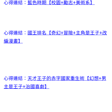
心得連結：
藍色時期【校園+勵志+美術系】
心得連結：
國王排名【奇幻+冒險+主角是王子+改
編漫畫】
心得連結：
天才王子的赤字國家重生術【幻想+男
主是王子+治國喜劇】