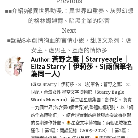
Previous
章
■■介紹9部異世界動漫.：異世界四重奏、灰與幻想
導
的格林姆迦爾、暗黑企業的迷宮
覽
Next
■盤點8本劇情狗血的言情小說，甜虐文系列：虐
女主、虐男主、互虐的情節多
蒼野之鷹｜Starryeagle｜
Author:
Eliza Starry｜伊莉莎・S(兩個筆名
為同一人)
Eliza Starry｜伊莉莎・S （前筆名：蒼野之鷹） 21
世紀，台灣女性 星空文字博物館（Starry Eagle
Words Museum） 第二區星鷹集團：創作者。 負責
十九個世界(包含第0個世界)的整體結構規劃， 以「網
站作為博物館」、 結合現實網站經營與虛擬故事框架
的長期運作計畫。
星空文字博物館：兩個區域獨立
運作 ｜第1區：閱讀紀錄（2009–2023） ｜第2區：