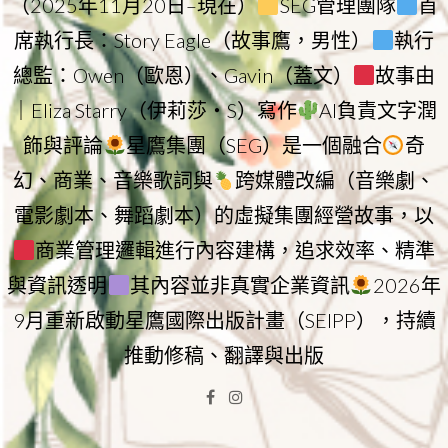
（2025年11月20日–現在）
SEG管理團隊
首
席執行長：Story Eagle（故事鷹，男性）
執行
總監：Owen（歐恩）、Gavin（蓋文）
故事由
｜Eliza Starry（伊莉莎・S）寫作
AI負責文字潤
飾與評論
星鷹集團（SEG）是一個融合
奇
幻、商業、音樂歌詞與
跨媒體改編（音樂劇、
電影劇本、舞蹈劇本）的虛擬集團經營故事，以
商業管理邏輯進行內容建構，追求效率、精準
與資訊透明
其內容並非真實企業資訊
2026年
9月重新啟動星鷹國際出版計畫（SEIPP），持續
推動修稿、翻譯與出版
Facebook
Instagram