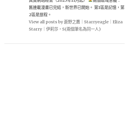
真實網站經營（2025年11月起）
兩個區域意義：
舊連載漫畫已完結，新世界已開始。 第1區是記憶，第
2區是旅程。
View all posts by 蒼野之鷹｜Starryeagle｜Eliza
Starry｜伊莉莎・S(兩個筆名為同一人)