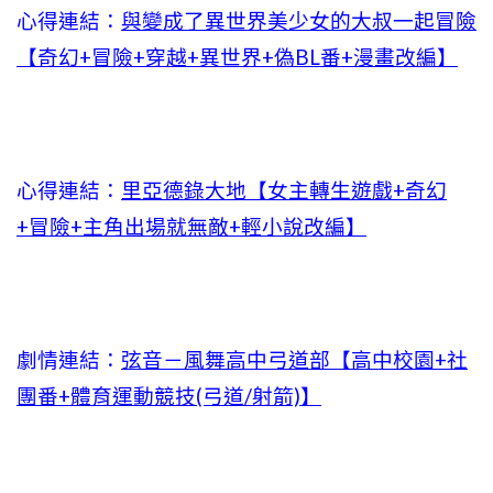
心得連結：
與變成了異世界美少女的大叔一起冒險
【奇幻+冒險+穿越+異世界+偽BL番+漫畫改編】
心得連結：
里亞德錄大地【女主轉生遊戲+奇幻
+冒險+主角出場就無敵+輕小說改編】
劇情連結：
弦音－風舞高中弓道部【高中校園+社
團番+體育運動競技(弓道/射箭)】