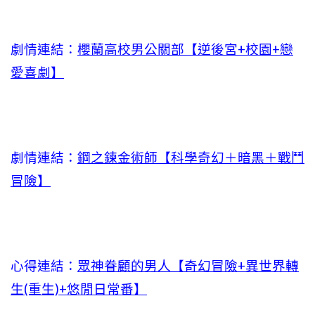
劇情連結：
櫻蘭高校男公關部【逆後宮+校園+戀
愛喜劇】
劇情連結：
鋼之鍊金術師【科學奇幻＋暗黑＋戰鬥
冒險】
心得連結：
眾神眷顧的男人【奇幻冒險+異世界轉
生(重生)+悠閒日常番】