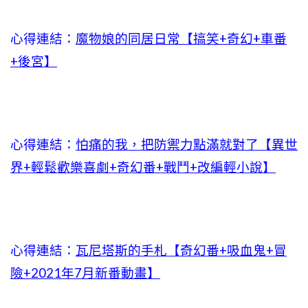
心得連結：
魔物娘的同居日常【搞笑+奇幻+車番
+後宮】
心得連結：
怕痛的我，把防禦力點滿就對了【異世
界+輕鬆歡樂喜劇+奇幻番+戰鬥+改編輕小說】
心得連結：
瓦尼塔斯的手札【奇幻番+吸血鬼+冒
險+2021年7月新番動畫】