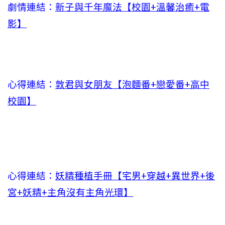
劇情連結：
新子與千年魔法【校園+溫馨治癒+電
影】
心得連結：
敦君與女朋友【泡麵番+戀愛番+高中
校園】
心得連結：
妖精種植手冊【宅男+穿越+異世界+後
宮+妖精+主角沒有主角光環】