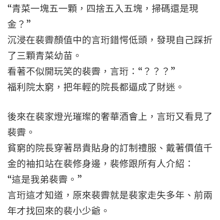
“青菜一塊五一顆，四捨五入五塊，掃碼還是現
金？”
沉浸在裴霽顏值中的言珩錯愕低頭，發現自己踩折
了三顆青菜幼苗。
看著不似開玩笑的裴霽，言珩：“？？？”
福利院太窮，把年輕的院長都逼成了財迷。
後來在裴家燈光璀璨的奢華酒會上，言珩又看見了
裴霽。
貧窮的院長穿著昂貴貼身的訂制禮服、戴著價值千
金的袖扣站在裴修身邊，裴修跟所有人介紹：
“這是我弟裴霽。”
言珩這才知道，原來裴霽就是裴家走失多年、前兩
年才找回來的裴小少爺。