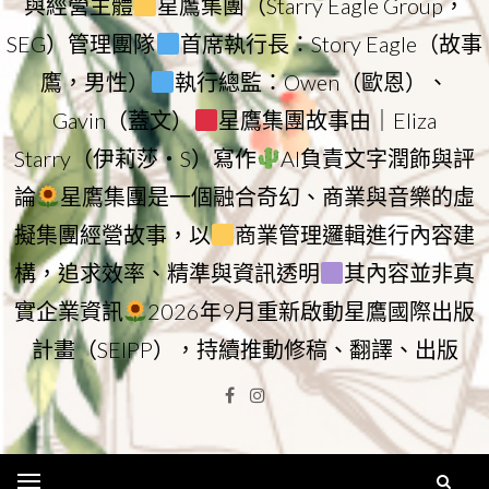
與經營主體
星鷹集團（Starry Eagle Group，
SEG）管理團隊
首席執行長：Story Eagle（故事
鷹，男性）
執行總監：Owen（歐恩）、
Gavin（蓋文）
星鷹集團故事由｜Eliza
Starry（伊莉莎・S）寫作
AI負責文字潤飾與評
論
星鷹集團是一個融合奇幻、商業與音樂的虛
擬集團經營故事，以
商業管理邏輯進行內容建
構，追求效率、精準與資訊透明
其內容並非真
實企業資訊
2026年9月重新啟動星鷹國際出版
計畫（SEIPP），持續推動修稿、翻譯、出版
Facebook
Instagram