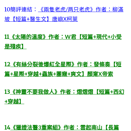
10
簡評連結：
《兩隻老虎/两只老虎》作者：柳滿
坡【短篇+醫生文】唐嶼X柯萊
11
《太陽的溫度》作者：W君【短篇+現代+小受
是殘疾】
12
《有絲分裂後爆紅全星際》作者：發條奏【短
篇+星際+穿越+蟲族+團寵+爽文】顏甯X帝索
13
《神靈不要我做人》作者：熠熠熠【短篇+西幻
+穿越】
14
《獵證法醫3重案組》作者：雲起南山【長篇