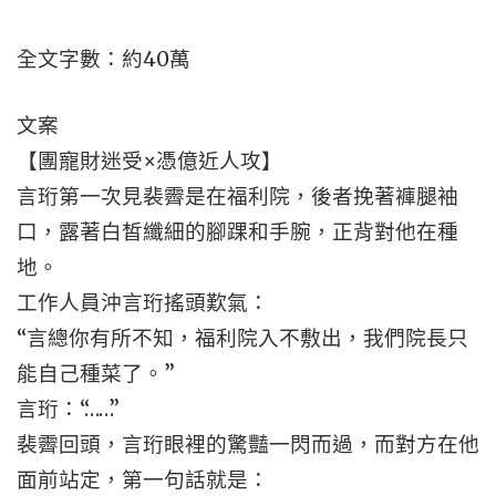
全文字數：約40萬
文案
【團寵財迷受×憑億近人攻】
言珩第一次見裴霽是在福利院，後者挽著褲腿袖
口，露著白皙纖細的腳踝和手腕，正背對他在種
地。
工作人員沖言珩搖頭歎氣：
“言總你有所不知，福利院入不敷出，我們院長只
能自己種菜了。”
言珩：“……”
裴霽回頭，言珩眼裡的驚豔一閃而過，而對方在他
面前站定，第一句話就是：