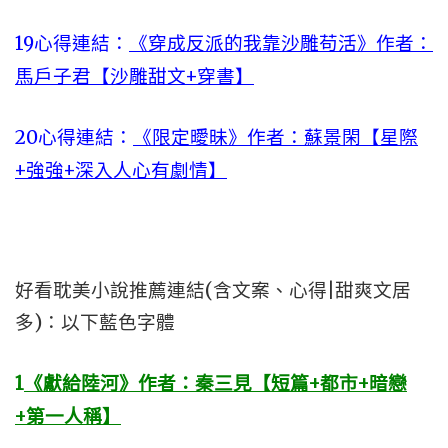
19
心得連結：
《穿成反派的我靠沙雕苟活》作者：
馬戶子君【沙雕甜文+穿書】
20
心得連結：
《限定曖昧》作者：蘇景閑【星際
+強強+深入人心有劇情】
好看耽美小說推薦連結(含文案、心得|甜爽文居
多)：以下藍色字體
1
《獻給陸河》作者：秦三見【短篇+都市+暗戀
+第一人稱】