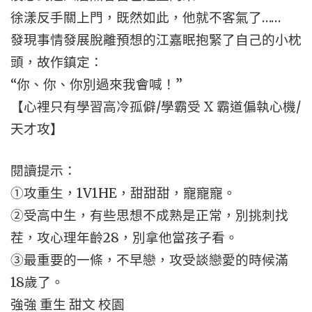
徐漾反手關上門，既然如此，他就不客氣了……
發現事情發展脫離預想的江嘉眠抱緊了自己的小枕
頭，故作鎮定：
“你、你、你別過來我會喊！”
【心裡只有學習高冷孤僻/學霸受 X 霸道偏執心機/
天才攻】
閱讀提示：
①攻重生，1V1HE，甜甜甜，寵寵寵。
②受高中生，有些思想不成熟是正常，別挑刺找
茬，攻心理年齡28，別拿他當孩子看。
③最重要的一條，不早戀，攻受談戀愛的時候滿
18歲了。
強強 重生 甜文 校園