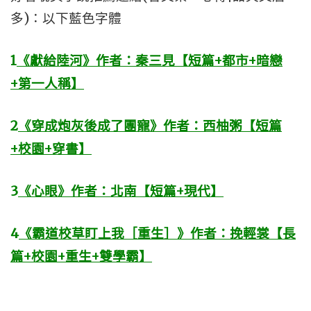
多)：以下藍色字體
1
《獻給陸河》作者：秦三見【短篇+都市+暗戀
+第一人稱】
2
《穿成炮灰後成了團寵》作者：西柚粥【短篇
+校園+穿書】
3
《心眼》作者：北南【短篇+現代】
4
《霸道校草盯上我［重生］》作者：挽輕裳【長
篇+校園+重生+雙學霸】