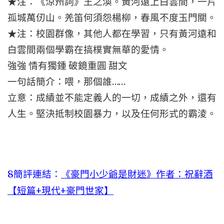
★注：《涼州詞》王之渙。黃河遠上白雲間，一片
孤城萬仞山。羌笛何須怨楊柳，春風不度玉門關。
★注：校園群像，其他人都在學習，只有黃河遠和
白雲間兩個學霸在搞樸實無華的愛情。
強強 情有獨鍾 破鏡重圓 甜文
一句話簡介：喂，那個誰……
立意：成績並不能定義人的一切，成績之外，還有
人生。堅決抵制校園暴力，以及任何形式的霸淩。
8
簡評連結：
《豪門小少爺是財迷》作者：祝辭酒
【短篇+現代+豪門世家】