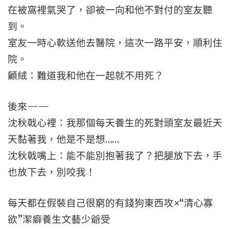
在被窩裡氣哭了，卻被一向和他不對付的室友聽
到。
室友一時心軟送他去醫院，這次一路平安，順利住
院。
顧絨：難道我和他在一起就不用死？
後來——
沈秋戟心裡：我那個每天養生的死對頭室友最近天
天黏著我，他是不是想……
沈秋戟嘴上：能不能別抱著我了？把腿放下去，手
也放下去，別咬我！
每天都在假裝自己很窮的有錢狗東西攻×“清心寡
欲”潔癖養生文藝少爺受