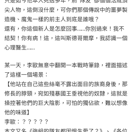
只是如今他本人死透多年，前“隊友”卻個個活成頂
尖人物，這倒沒什麼，可你們那個傳說中的噩夢製
造機、魔鬼一樣的前主人到底是誰哦？
還有，你這個新人是怎麼回事……你別過來！我不
結契！你有病！這，這叫斯德哥爾摩，我認識一個
心理醫生……
某一天，李歐無意中翻開一本戰時筆錄，裡面描述
了這樣一個場景：
【他站在自己這些絲毫不露出面目的族裔身後，那
修長的脖頸，宛如殘暴國王垂視他的奴隸，這就是
操控著他們的巨大陰影，可怕的獨佔欲，難以想像
他的味道】
李歐：？？？？？
本文又名《強組的隊友都因恨生愛了？》、《各位