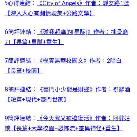
5
心得連結：
《City of Angels》作者：靜安路1號
【深入人心有劇情耽美+公路文學】
6
簡評連結：
《碰我超痛的[星际]》作者：抽骨磨
刀【長篇+星際+重生】
7
簡評連結：
《樸實無華校園文》作者：2暗白
【長篇+校園】
8
簡評連結：
《豪門小少爺是財迷》作者：祝辭酒
【短篇+現代+豪門世家】
9
簡評連結：
《今天我又被迫復活》作者：阿辭姑
娘【長篇+大學校園+恐怖流+靈異神怪+重生】