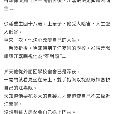
得知徐漾獨自住一間宿舍後，江嘉眠決定搬進去同
住……
徐漾重生回十八歲，上輩子，他受人暗害，人生墜
入低谷。
重來一次，他決心改變自己的人生。
一番波折後，徐漾轉到了江嘉眠的學校，卻陰差陽
錯讓江嘉眠視他為“死對頭”……
某天他從外面回學校宿舍已是深夜，
一開門就看見坐在床上，雙手抱胸以捉姦眼神審視
自己的江嘉眠。
天知道他要花多大的自製力才能迫使自己不去靠近
江嘉眠，
沒想到這人居然會自己送上門來。