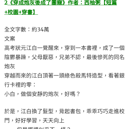
2
《穿成炮灰後成了團寵》作者：西柚粥【短篇
+校園+穿書】
全文字數：約34萬
文案
高考狀元江白一覺醒來，穿到一本書裡，成了一個
陰鬱暴躁，父母厭惡，兄弟不認，最後慘死的同名
炮灰
穿越而來的江白頂著一頭綠色殺馬特造型，看著銀
行卡裡的零：
小白，做個安靜的炮灰，好嗎？
於是，江白換了髮型，背起書包，乖乖巧巧走進校
門，好好學習，天天向上