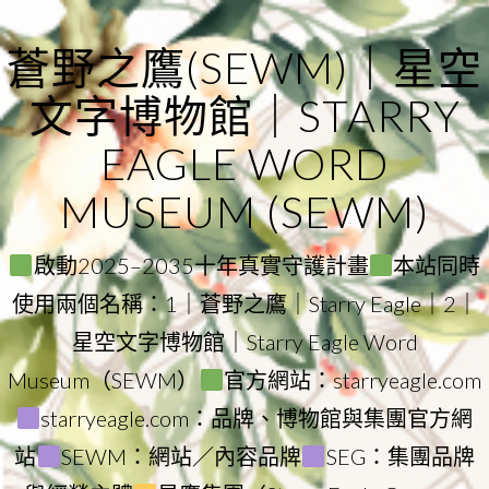
Skip
to
蒼野之鷹(SEWM)｜星空
content
文字博物館｜STARRY
EAGLE WORD
MUSEUM (SEWM)
啟動2025–2035十年真實守護計畫
本站同時
使用兩個名稱：1｜蒼野之鷹｜Starry Eagle｜2｜
星空文字博物館｜Starry Eagle Word
Museum（SEWM）
官方網站：starryeagle.com
starryeagle.com：品牌、博物館與集團官方網
站
SEWM：網站／內容品牌
SEG：集團品牌