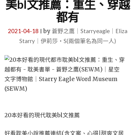
美bl文推薦：重生、穿越
都有
2021-04-18
by
蒼野之鷹｜Starryeagle｜Eliza
|
Starry｜伊莉莎・S(兩個筆名為同一人)
20本好看的現代耽美bl文推薦
好看耽美小說推薦連結(含文案、心得|甜爽文居