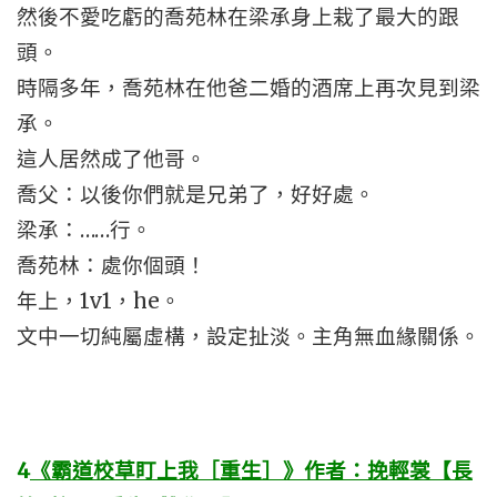
然後不愛吃虧的喬苑林在梁承身上栽了最大的跟
頭。
時隔多年，喬苑林在他爸二婚的酒席上再次見到梁
承。
這人居然成了他哥。
喬父：以後你們就是兄弟了，好好處。
梁承：……行。
喬苑林：處你個頭！
年上，1v1，he。
文中一切純屬虛構，設定扯淡。主角無血緣關係。
4
《霸道校草盯上我［重生］》作者：挽輕裳【長