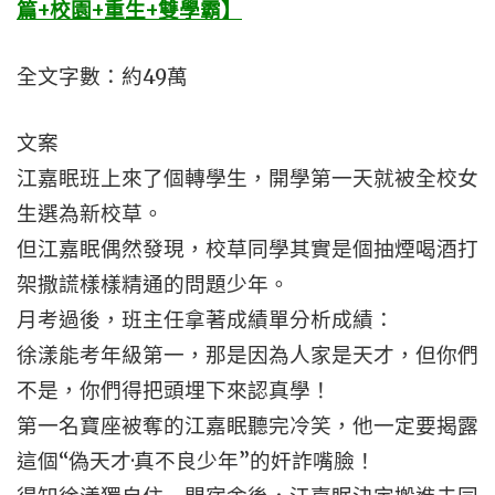
篇+校園+重生+雙學霸】
全文字數：約49萬
文案
江嘉眠班上來了個轉學生，開學第一天就被全校女
生選為新校草。
但江嘉眠偶然發現，校草同學其實是個抽煙喝酒打
架撒謊樣樣精通的問題少年。
月考過後，班主任拿著成績單分析成績：
徐漾能考年級第一，那是因為人家是天才，但你們
不是，你們得把頭埋下來認真學！
第一名寶座被奪的江嘉眠聽完冷笑，他一定要揭露
這個“偽天才·真不良少年”的奸詐嘴臉！