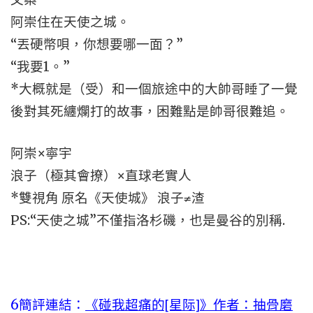
阿崇住在天使之城。
“丟硬幣唄，你想要哪一面？”
“我要1。”
*大概就是（受）和一個旅途中的大帥哥睡了一覺
後對其死纏爛打的故事，困難點是帥哥很難追。
阿崇×寧宇
浪子（極其會撩）×直球老實人
*雙視角 原名《天使城》 浪子≠渣
PS:“天使之城”不僅指洛杉磯，也是曼谷的別稱.
6
簡評連結：
《碰我超痛的[星际]》作者：抽骨磨