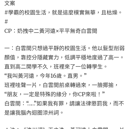
文案
#學霸的校園生活，就是這麼樸實無華，且枯燥。
#
CP：奶拽中二黃河遠×平平無奇白雲間
一：白雲間只想過平靜的校園生活。他以髮型削弱
顏值，靠控分隱藏實力，低調平穩地度過了高一。
直到高二開學不久，班裡來了一位轉學生。
“我叫黃河遠，今年16歲。直男。”
班裡哇聲一片，白雲間前桌轉過來，一臉揶揄，
“朋友，一定是特殊的緣分，你CP來啦！”
白雲間：“……”如果我有罪，請讓法律懲罰我，而不
是讓我腦內迴圈涼州詞。