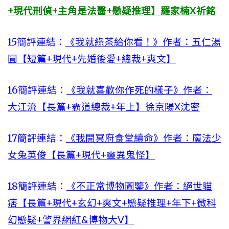
+現代刑偵+主角是法醫+懸疑推理】羅家楠X祈銘
15
簡評連結：
《我就綠茶給你看！》作者：五仁湯
圓【短篇+現代+先婚後愛+總裁+爽文】
16
簡評連結：
《我就喜歡你作死的樣子》作者：
大江流【長篇+霸道總裁+年上】徐京陽X沈密
17
簡評連結：
《我開冥府食堂續命》作者：魔法少
女兔英俊【長篇+現代+靈異鬼怪】
18
簡評連結：
《不正常博物圖鑒》作者：絕世貓
痞【長篇+現代+玄幻+爽文+懸疑推理+年下+微科
幻懸疑+警界網紅&博物大V】