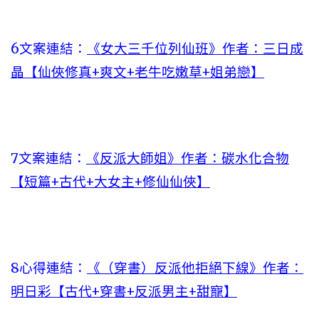
6文案連結：
《女大三千位列仙班》作者：三日成
晶【仙俠修真+爽文+老牛吃嫩草+姐弟戀】
7文案連結：
《反派大師姐》作者：碳水化合物
【短篇+古代+大女主+修仙仙俠】
8心得連結：
《（穿書）反派他拒絕下線》作者：
明日彩【古代+穿書+反派男主+甜寵】