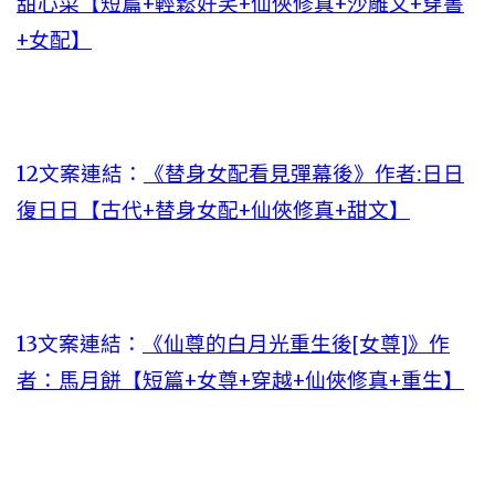
甜心菜【短篇+輕鬆好笑+仙俠修真+沙雕文+穿書
+女配】
12文案連結：
《替身女配看見彈幕後》作者:日日
復日日【古代+替身女配+仙俠修真+甜文】
13文案連結：
《仙尊的白月光重生後[女尊]》作
者：馬月餅【短篇+女尊+穿越+仙俠修真+重生】