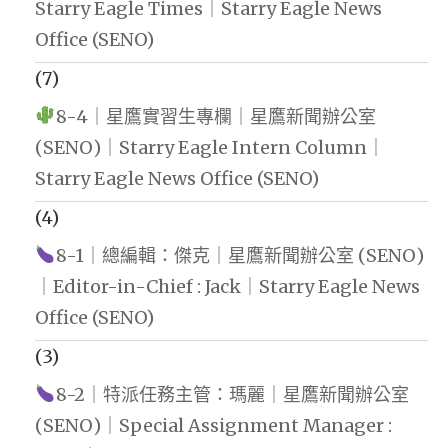
Starry Eagle Times｜Starry Eagle News
Office (SENO)
(7)
8-4｜星鷹實習生專欄｜星鷹新聞辦公室
(SENO)｜Starry Eagle Intern Column｜
Starry Eagle News Office (SENO)
(4)
8-1｜總編輯：傑克｜星鷹新聞辦公室 (SENO)
｜Editor-in-Chief : Jack｜Starry Eagle News
Office (SENO)
(3)
8-2｜特派任務主管：瑪麗｜星鷹新聞辦公室
(SENO)｜Special Assignment Manager :