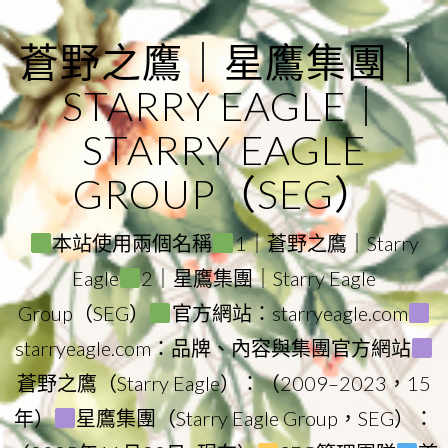
Skip
to
蒼野之鷹｜星鷹集團｜
content
STARRY EAGLE｜
STARRY EAGLE
GROUP（SEG）
本站使用兩個名稱
1｜蒼野之鷹｜Starry
Eagle
2｜星鷹集團｜Starry Eagle
Group（SEG）
官方網站：starryeagle.com
starryeagle.com：品牌、內容與集團官方網站
蒼野之鷹（Starry Eagle）：（2009–2023，15
年）
星鷹集團（Starry Eagle Group，SEG）：