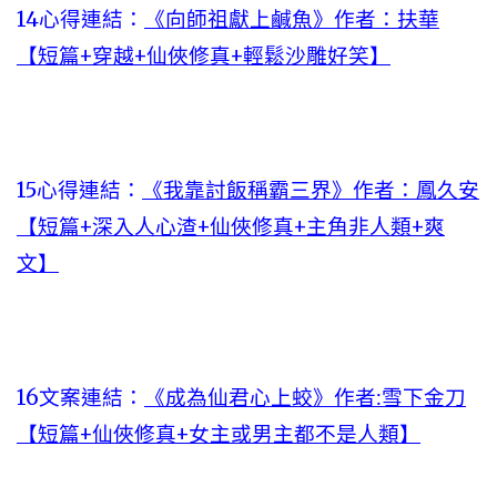
14心得連結：
《向師祖獻上鹹魚》作者：扶華
【短篇+穿越+仙俠修真+輕鬆沙雕好笑】
15心得連結：
《我靠討飯稱霸三界》作者：鳳久安
【短篇+深入人心渣+仙俠修真+主角非人類+爽
文】
16文案連結：
《成為仙君心上蛟》作者:雪下金刀
【短篇+仙俠修真+女主或男主都不是人類】