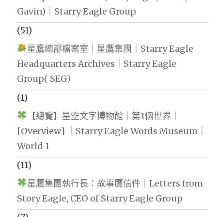
Gavin)｜Starry Eagle Group
(51)
星鷹總部檔案室｜星鷹集團｜Starry Eagle
Headquarters Archives｜Starry Eagle
Group( SEG）
(1)
【總覽】星空文字博物館｜第1個世界｜
[Overview] ｜Starry Eagle Words Museum｜
World 1
(11)
星鷹集團執行長：故事鷹信件｜Letters from
Story Eagle, CEO of Starry Eagle Group