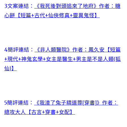
3文案連結：
《我死後對頭追來了地府》作者：糖
心餅【短篇+古代+仙俠修真+靈異鬼怪】
4簡評連結：
《非人類醫院》作者：鳳久安【短篇
+現代+神鬼玄學+女主是醫生+男主是不是人類(狐
仙)】
5簡評連結：
《我渣了兔子精道尊[穿書]》作者：
總攻大人【古言+穿書+女配】