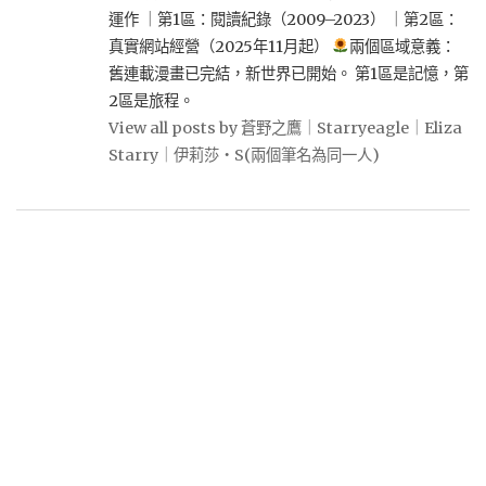
運作 ｜第1區：閱讀紀錄（2009–2023） ｜第2區：
真實網站經營（2025年11月起）
兩個區域意義：
舊連載漫畫已完結，新世界已開始。 第1區是記憶，第
2區是旅程。
View all posts by 蒼野之鷹｜Starryeagle｜Eliza
Starry｜伊莉莎・S(兩個筆名為同一人)