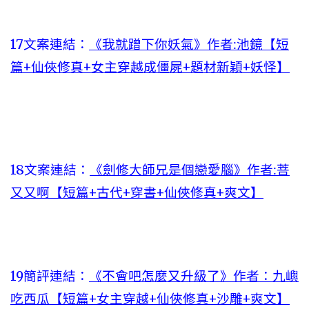
17
文案連結：
《我就蹭下你妖氣》作者:池鏡【短
篇+仙俠修真+女主穿越成僵屍+題材新穎+妖怪】
18文案連結：
《劍修大師兄是個戀愛腦》作者:菩
又又啊【短篇+古代+穿書+仙俠修真+爽文】
19簡評連結：
《不會吧怎麼又升級了》作者：九嶼
吃西瓜【短篇+女主穿越+仙俠修真+沙雕+爽文】