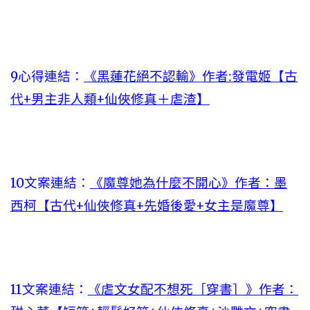
9心得連結：
《黑蓮花絕不認輸》作者:發電姬【古
代+男主非人類+仙俠修真＋虐渣】
10文案連結：
《魔尊她為什麼不開心》作者：墨
西柯【古代+仙俠修真+先婚後愛+女主是魔尊】
11文案連結：
《虐文女配不想死［穿書］》作者：