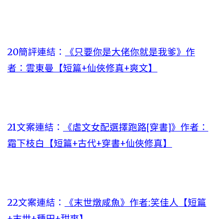
20簡評連結：
《只要你是大佬你就是我爹》作
者：雲東曼【短篇+仙俠修真+爽文】
21文案連結：
《虐文女配選擇跑路[穿書]》作者：
霜下枝白【短篇+古代+穿書+仙俠修真】
22文案連結：
《末世燉咸魚》作者:笑佳人【短篇
+末世+種田+甜爽】