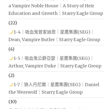
a Vampire Noble House｜A Story of Heir
Education and Growth｜Starry Eagle Group
(22)
1-4｜吸血鬼管家迪恩｜星鷹集團(SEG)｜
Dean, Vampire Butler｜Starry Eagle Group
(4)
1-5｜吸血鬼公爵亞瑟｜星鷹集團(SEG)｜
Arthur, Vampire Duke｜Starry Eagle Group
(2)
1-7｜狼人丹尼爾｜星鷹集團(SEG)｜Daniel
the Werewolf｜Starry Eagle Group
(10)