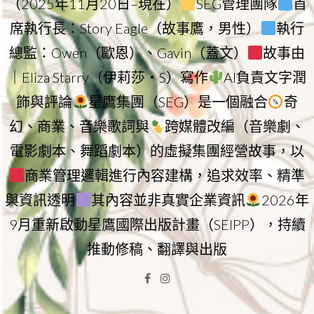
（2025年11月20日–現在）
SEG管理團隊
首
席執行長：Story Eagle（故事鷹，男性）
執行
總監：Owen（歐恩）、Gavin（蓋文）
故事由
｜Eliza Starry（伊莉莎・S）寫作
AI負責文字潤
飾與評論
星鷹集團（SEG）是一個融合
奇
幻、商業、音樂歌詞與
跨媒體改編（音樂劇、
電影劇本、舞蹈劇本）的虛擬集團經營故事，以
商業管理邏輯進行內容建構，追求效率、精準
與資訊透明
其內容並非真實企業資訊
2026年
9月重新啟動星鷹國際出版計畫（SEIPP），持續
推動修稿、翻譯與出版
Facebook
Instagram