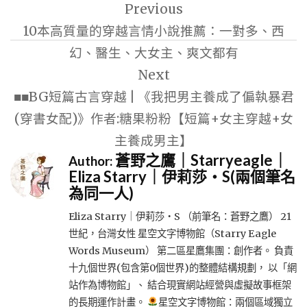
Previous
章
10本高質量的穿越言情小說推薦：一對多、西
導
幻、醫生、大女主、爽文都有
覽
Next
■■BG短篇古言穿越 | 《我把男主養成了偏執暴君
(穿書女配)》作者:糖果粉粉【短篇+女主穿越+女
主養成男主】
蒼野之鷹｜Starryeagle｜
Author:
Eliza Starry｜伊莉莎・S(兩個筆名
為同一人)
Eliza Starry｜伊莉莎・S （前筆名：蒼野之鷹） 21
世紀，台灣女性 星空文字博物館（Starry Eagle
Words Museum） 第二區星鷹集團：創作者。 負責
十九個世界(包含第0個世界)的整體結構規劃， 以「網
站作為博物館」、 結合現實網站經營與虛擬故事框架
的長期運作計畫。
星空文字博物館：兩個區域獨立