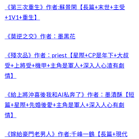
《第三次重生》作者:蘇景閑【長篇+末世+主受
+1V1+重生】
《莫逆之交》作者：墨黑花
《殘次品》作者：priest【星際+CP是年下+大叔
受+上將受+機甲+主角是軍人+深入人心渣有劇
情】
《給上將沖喜後我和AI私奔了》作者：墨漬酥【短
篇+星際+先婚後愛+主角是軍人+深入人心有劇
情】
《嫁給豪門老男人》作者:千峰一鶴【長篇+現代