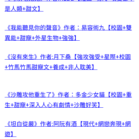
是人類+甜文】
《我能聽見你的聲音》作者：易容術九【校園+雙
異能+甜寵+外星生物+強強】
《沒有來生》作者:月下桑【強攻強受+星際+校園
+竹馬竹馬甜寵文+養成+非人耽美】
《沙雕攻他重生了》作者：多金少女貓【校園+重
生+甜寵+深入人心有劇情+沙雕好笑】
《坦白從嚴》作者:阿阮有酒【現代+網戀奔現+網
遊】