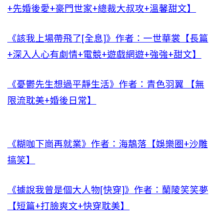
+先婚後愛+豪門世家+總裁大叔攻+溫馨甜文】
《該我上場帶飛了[全息]》作者：一世華裳【長篇
+深入人心有劇情+電競+遊戲網遊+強強+甜文】
《憂鬱先生想過平靜生活》作者：青色羽翼 【無
限流耽美+婚後日常】
《糊咖下崗再就業》作者：海鶄落【娛樂圈+沙雕
搞笑】
《據說我曾是個大人物[快穿]》作者：蘭陵笑笑夢
【短篇+打臉爽文+快穿耽美】