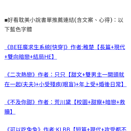
■好看耽美小說書單推薦連結(含文案、心得)：以
下藍色字體
《BE狂魔求生系統[快穿]》作者:稚楚【長篇+現代
+雙向暗戀+結局HE】
《二次熱戀》作者：只只【甜文+雙男主一開頭就
在一起(夫夫)+小受殘疾(眼盲)+年上受+婚後日常】
《不及你甜》作者：荒川黛【校園+甜寵+暗戀+救
贖】
《可以吃兔兔》作者:KLBB【短篇+現代+攻受都不