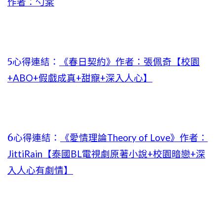
作者：勺棠
5心得連結：
《春日契約》作者：張佩奇【校園
+ABO+假戲成真+甜寵+深入人心】
6心得連結：
《愛情理論Theory of Love》作者：
JittiRain【泰國BL電視劇原著小說+校園暗戀+深
入人心有劇情】