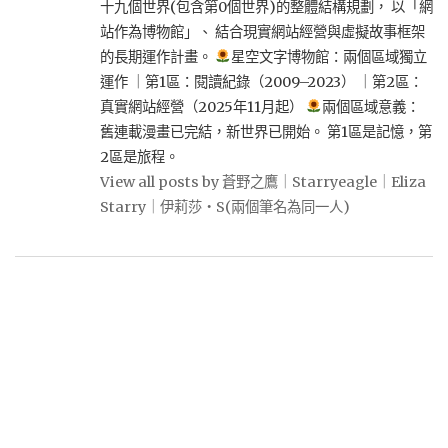
十九個世界(包含第0個世界)的整體結構規劃， 以「網
站作為博物館」、 結合現實網站經營與虛擬故事框架
的長期運作計畫。
星空文字博物館：兩個區域獨立
運作 ｜第1區：閱讀紀錄（2009–2023） ｜第2區：
真實網站經營（2025年11月起）
兩個區域意義：
舊連載漫畫已完結，新世界已開始。 第1區是記憶，第
2區是旅程。
View all posts by 蒼野之鷹｜Starryeagle｜Eliza
Starry｜伊莉莎・S(兩個筆名為同一人)