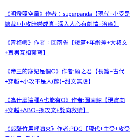
《明燈照空局》作者：superpanda【現代+小受是
總裁+小攻暗戀成真+深入人心有劇情+治癒】
《青梅嶼》作者：回南雀【短篇+年齡差+大叔文
+直男互相掰弯】
《帝王的寵妃是個O》作者:顧之君【長篇+古代
+穿越+小攻不是人(龍)+甜文無虐】
《為什麼這種A也能有O》作者:圖南鯨【現實向
+穿越+ABO+換攻文+雙向救贖】
《郎騎竹馬呼嘯來》作者:PDG【現代+主受+攻受