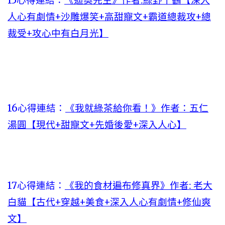
15心得連結：
《迪奧先生》作者:綠野千鶴【深入
人心有劇情+沙雕爆笑+高甜寵文+霸道總裁攻+總
裁受+攻心中有白月光】
16心得連結：
《我就綠茶給你看！》作者：五仁
湯圓【現代+甜寵文+先婚後愛+深入人心】
17心得連結：
《我的食材遍布修真界》作者: 老大
白貓【古代+穿越+美食+深入人心有劇情+修仙爽
文】