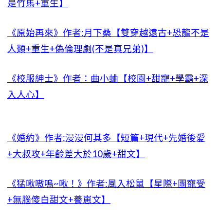
是竹馬+重生】
《原始再來》作者:月下桑【雙穿越遠古+恐龍不是
人類+重生+偽倫理劇(不是真兄弟)】
《校服紳士》作者：曲小蛐【校園+甜寵+學霸+深
入人心】
《婚約》作者:漫漫何其多【短篇+現代+先婚後愛
+大叔攻+年齡差大於10歲+甜文】
《猛啾嗷嗚~啾！》作者:風入松鼠【星際+團寵受
+無腦傻白甜文+養崽文】