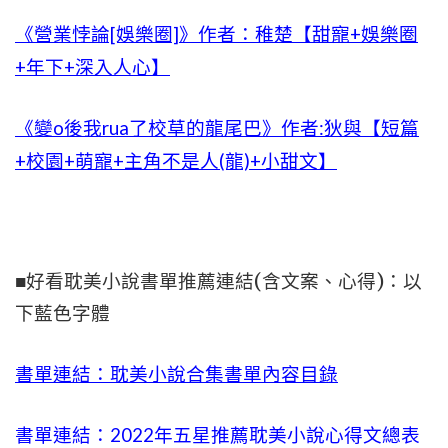
《營業悖論[娛樂圈]》作者：稚楚【甜寵+娛樂圈
+年下+深入人心】
《變o後我rua了校草的龍尾巴》作者:狄與【短篇
+校園+萌寵+主角不是人(龍)+小甜文】
■好看耽美小說書單推薦連結(含文案、心得)：以
下藍色字體
書單連結：耽美小說合集書單內容目錄
書單連結：2022年五星推薦耽美小說心得文總表