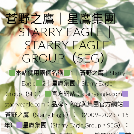
Skip
to
蒼野之鷹｜星鷹集團｜
content
STARRY EAGLE｜
STARRY EAGLE
GROUP（SEG）
本站使用兩個名稱
1｜蒼野之鷹｜Starry
Eagle
2｜星鷹集團｜Starry Eagle
Group（SEG）
官方網站：starryeagle.com
starryeagle.com：品牌、內容與集團官方網站
蒼野之鷹（Starry Eagle）：（2009–2023，15
年）
星鷹集團（Starry Eagle Group，SEG）：