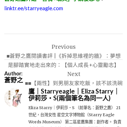
linktr.ee/starryeagle.com
文
Previous
章
■蒼野之鷹閱讀書評 |《拆掉思維裡的牆》：夢想
導
是腳踏實地走出來的：【個人成長+心靈勵志】
覽
Author:
Next
蒼野之
■■【兩性】到男朋友家吃飯，該不該洗碗
鷹｜Starryeagle｜Eliza Starry｜
伊莉莎・S(兩個筆名為同一人)
Eliza Starry｜伊莉莎・S （前筆名：蒼野之鷹） 21
世紀，台灣女性 星空文字博物館（Starry Eagle
Words Museum） 第二區星鷹集團：創作者。 負責