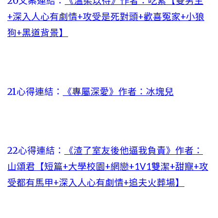
20文案連結：
《溫柔以待》作者：吃素【雙男主
+深入人心有劇情+攻受是死對頭+歡喜冤家+小狼
狗+黑道背景】
21心得連結：
《專屬深愛》作者：冰塊兒
22心得連結：
《渣了室友後他逼我負責》作者：
山頌君【短篇+大學校園+網戀+1V1雙潔+甜寵+攻
受都有馬甲+深入人心有劇情+追夫火葬場】