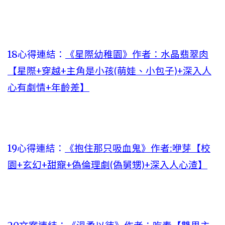
18心得連結：
《星際幼稚園》作者：水晶翡翠肉
【星際+穿越+主角是小孩(萌娃、小包子)+深入人
心有劇情+年齡差】
19心得連結：
《抱住那只吸血鬼》作者:咿芽【校
園+玄幻+甜寵+偽倫理劇(偽舅甥)+深入人心渣】