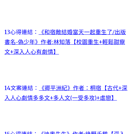
13心得連結：
《和宿敵結婚當天一起重生了/出版
書名-偽少年》作者:林知落【校園重生+輕鬆甜寵
文+深入人心有劇情】
14文案連結：
《卿平洲紀》作者：桐宿【古代+深
入人心劇情多多文+多人文(一受多攻)+虐戀】