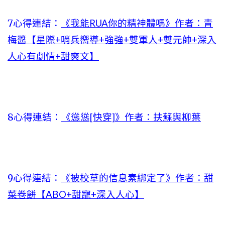
7心得連結：
《我能RUA你的精神體嗎》作者：青
梅醬【星際+哨兵嚮導+強強+雙軍人+雙元帥+深入
人心有劇情+甜爽文】
8心得連結：
《慫慫[快穿]》作者：扶蘇與柳葉
9心得連結：
《被校草的信息素綁定了》作者：甜
菜卷餅【ABO+甜寵+深入人心】