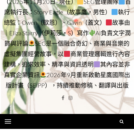
（2025年11月20日–現在）
SEG管理團隊
首
席執行長：Story Eagle（故事鷹，男性）
執行
總監：Owen（歐恩）、Gavin（蓋文）
故事由
｜Eliza Starry（伊莉莎・S）寫作
AI負責文字潤
飾與評論
SEG是一個融合奇幻、商業與音樂的
虛擬集團經營故事，以
商業管理邏輯進行內容
建構，追求效率、精準與資訊透明
其內容並非
真實企業資訊
2026年9月重新啟動星鷹國際出
版計畫（SEIPP），持續推動修稿、翻譯與出版
Facebook
Instagram
Menu