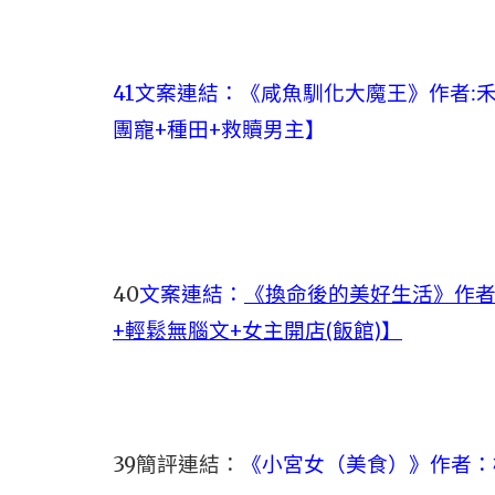
41文案連結：
《咸魚馴化大魔王》作者:禾
團寵+種田+救贖男主】
40
文案連結：
《換命後的美好生活》作者
+輕鬆無腦文+女主開店(飯館)】
39簡評連結：
《小宮女（美食）》作者：