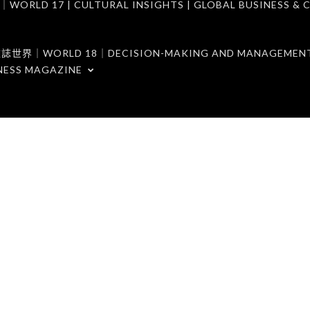
7 | CULTURAL INSIGHTS | GLOBAL BUSINESS & C
ORLD 18｜DECISION-MAKING AND MANAGEMENT 
NESS MAGAZINE