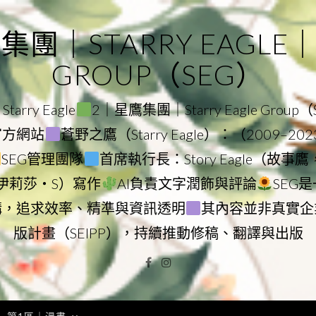
｜STARRY EAGLE｜ST
GROUP（SEG）
rry Eagle
2｜星鷹集團｜Starry Eagle Group
團官方網站
蒼野之鷹（Starry Eagle）：（2009–20
SEG管理團隊
首席執行長：Story Eagle（故事
ry（伊莉莎・S）寫作
AI負責文字潤飾與評論
SEG
構，追求效率、精準與資訊透明
其內容並非真實企
版計畫（SEIPP），持續推動修稿、翻譯與出版
Facebook
Instagram