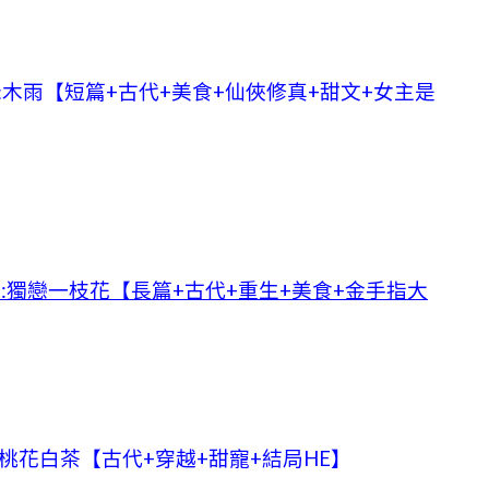
木雨【短篇+古代+美食+仙俠修真+甜文+女主是
:獨戀一枝花【長篇+古代+重生+美食+金手指大
桃花白茶【古代+穿越+甜寵+結局HE】