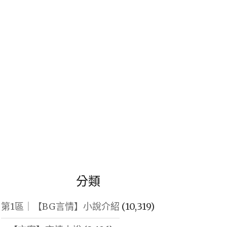
鍵
字:
分類
第1區｜【BG言情】小說介紹
(10,319)