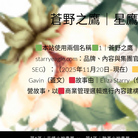
Skip
to
蒼野之鷹｜星鷹集團
content
本站使用兩個名稱
1｜蒼野之鷹｜Sta
starryeagle.com：品牌、內容與集
SEG）：（2025年11月20日–現在）
Gavin（蓋文）
故事由｜Eliza Star
營故事，以
商業管理邏輯進行內容建