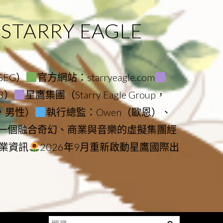
ARRY EAGLE
（SEG）
官方網站：starryeagle.com
23）
星鷹集團（Starry Eagle Group，
鷹，男性）
執行總監：Owen（歐恩）、
是一個融合奇幻、商業與音樂的虛擬集團經
業資訊
2026年9月重新啟動星鷹國際出
搜
Menu