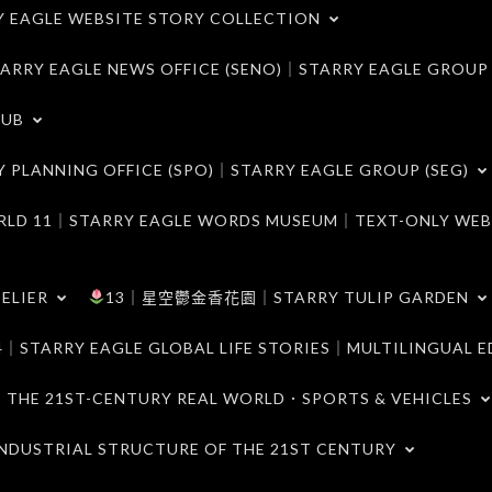
LE WEBSITE STORY COLLECTION
 EAGLE NEWS OFFICE (SENO)｜STARRY EAGLE GROUP
LUB
ANNING OFFICE (SPO)｜STARRY EAGLE GROUP (SEG)
｜STARRY EAGLE WORDS MUSEUM｜TEXT-ONLY WEB
ELIER
13｜星空鬱金香花園｜STARRY TULIP GARDEN
RY EAGLE GLOBAL LIFE STORIES｜MULTILINGUAL E
21ST-CENTURY REAL WORLD．SPORTS & VEHICLES
TRIAL STRUCTURE OF THE 21ST CENTURY