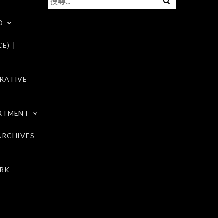
尋
D
關
鍵
CE)｜
字:
RATIVE
RTMENT
RCHIVES
RK