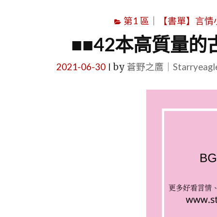
第1 區｜【書單】言情小說書
■■42本高質量
2021-06-30
by
蒼野之鷹｜Starryeag
|