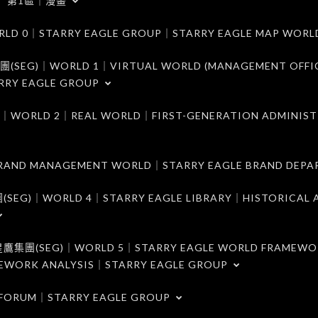
第1區｜漫畫
｜STARRY EAGLE GROUP｜STARRY EAGLE MAP WORL
)｜WORLD 1｜VIRTUAL WORLD (MANAGEMENT OFFI
RRY EAGLE GROUP
D 2｜REAL WORLD｜FIRST-GENERATION ADMINIST
MANAGEMENT WORLD｜STARRY EAGLE BRAND DEPA
ORLD 4｜STARRY EAGLE LIBRARY｜HISTORICAL A
EG)｜WORLD 5｜STARRY EAGLE WORLD FRAMEWO
MEWORK ANALYSIS｜STARRY EAGLE GROUP
ORUM｜STARRY EAGLE GROUP