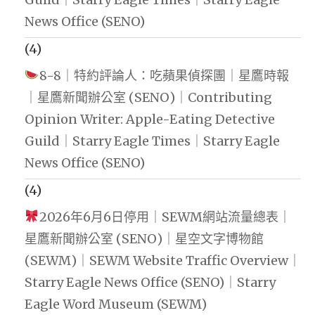
News Office (SENO)
(4)
8-8｜特約評論人：吃蘋果偵探團｜星鷹時報
｜星鷹新聞辦公室 (SENO)｜Contributing
Opinion Writer: Apple-Eating Detective
Guild｜Starry Eagle Times｜Starry Eagle
News Office (SENO)
(4)
2026年6月6日停用｜SEWM網站流量總表｜
星鷹新聞辦公室 (SENO)｜星空文字博物館
(SEWM)｜SEWM Website Traffic Overview｜
Starry Eagle News Office (SENO)｜Starry
Eagle Word Museum (SEWM)