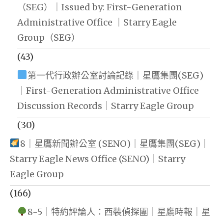
（SEG）｜Issued by: First-Generation
Administrative Office ｜Starry Eagle
Group（SEG）
(43)
第一代行政辦公室討論記錄｜星鷹集團(SEG)
｜First-Generation Administrative Office
Discussion Records｜Starry Eagle Group
(30)
8｜星鷹新聞辦公室 (SENO)｜星鷹集團(SEG)｜
Starry Eagle News Office (SENO)｜Starry
Eagle Group
(166)
8-5｜特約評論人：西裝偵探團｜星鷹時報｜星