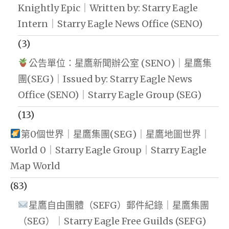
Knightly Epic｜Written by: Starry Eagle
Intern｜Starry Eagle News Office (SENO)
(3)
公告單位：星鷹新聞辦公室 (SENO)｜星鷹集
團(SEG)｜Issued by: Starry Eagle News
Office (SENO)｜Starry Eagle Group (SEG)
(13)
第0個世界｜星鷹集團(SEG)｜星鷹地圖世界｜
World 0｜Starry Eagle Group｜Starry Eagle
Map World
(83)
星鷹自由團體（SEFG）郵件紀錄｜星鷹集團
（SEG）｜Starry Eagle Free Guilds (SEFG)