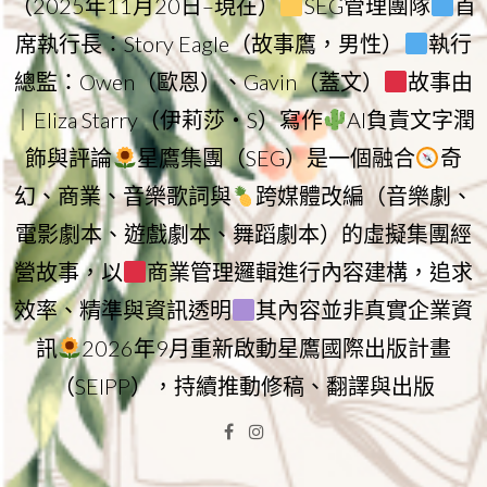
（2025年11月20日–現在）
SEG管理團隊
首
席執行長：Story Eagle（故事鷹，男性）
執行
總監：Owen（歐恩）、Gavin（蓋文）
故事由
｜Eliza Starry（伊莉莎・S）寫作
AI負責文字潤
飾與評論
星鷹集團（SEG）是一個融合
奇
幻、商業、音樂歌詞與
跨媒體改編（音樂劇、
電影劇本、遊戲劇本、舞蹈劇本）的虛擬集團經
營故事，以
商業管理邏輯進行內容建構，追求
效率、精準與資訊透明
其內容並非真實企業資
訊
2026年9月重新啟動星鷹國際出版計畫
（SEIPP），持續推動修稿、翻譯與出版
Facebook
Instagram