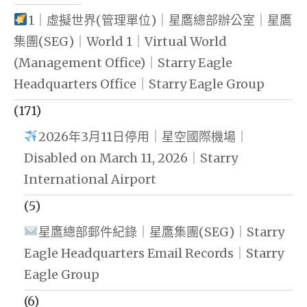
1｜虛擬世界(管理單位)｜星鷹總部辦公室｜星鷹
集團(SEG)｜World 1｜Virtual World
(Management Office)｜Starry Eagle
Headquarters Office｜Starry Eagle Group
(171)
2026年3月11日停用｜星空國際機場｜
Disabled on March 11, 2026｜Starry
International Airport
(5)
星鷹總部郵件紀錄｜星鷹集團(SEG)｜Starry
Eagle Headquarters Email Records｜Starry
Eagle Group
(6)