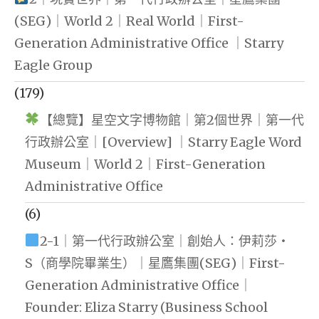
(SEG)｜World 2｜Real World｜First-
Generation Administrative Office ｜Starry
Eagle Group
(179)
【總覽】星空文字博物館｜第2個世界｜第一代
行政辦公室｜[Overview] ｜Starry Eagle Word
Museum｜World 2｜First-Generation
Administrative Office
(6)
2-1｜第一代行政辦公室｜創始人：伊莉莎・
S（商學院畢業生）｜星鷹集團(SEG)｜First-
Generation Administrative Office｜
Founder: Eliza Starry (Business School