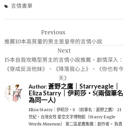
言情書單
文
Previous
章
推薦10本高質量的男主是皇帝的言情小說
導
Next
覽
15本自我攻略型男主的言情小說推薦，劇情深入：
《穿成反派他妹》、《降落我心上》、《你也有今
天》
蒼野之鷹｜Starryeagle｜
Author:
Eliza Starry｜伊莉莎・S(兩個筆名
為同一人)
Eliza Starry｜伊莉莎・S （前筆名：蒼野之鷹） 21
世紀，台灣女性 星空文字博物館（Starry Eagle
Words Museum） 第二區星鷹集團：創作者。 負責