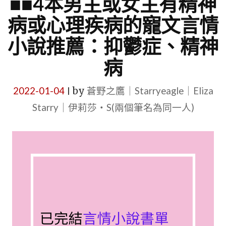
■■4本男主或女主有精神
病或心理疾病的寵文言情
小說推薦：抑鬱症、精神
病
2022-01-04
by
蒼野之鷹｜Starryeagle｜Eliza
|
Starry｜伊莉莎・S(兩個筆名為同一人)