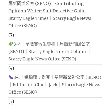
鷹新聞辦公室 (SENO)｜Contributing
Opinion Writer: Suit Detective Guild｜
Starry Eagle Times｜Starry Eagle News
Office (SENO)
(7)
8-4｜星鷹實習生專欄｜星鷹新聞辦公室
(SENO)｜Starry Eagle Intern Column｜
Starry Eagle News Office (SENO)
(4)
8-1｜總編輯：傑克｜星鷹新聞辦公室 (SENO)
｜Editor-in-Chief : Jack｜Starry Eagle News
Office (SENO)
(3)