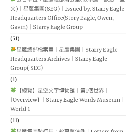
文)｜星鷹集團(SEG)｜Issued by: Starry Eagle
Headquarters Office(Story Eagle, Owen,
Gavin)｜Starry Eagle Group
(51)
星鷹總部檔案室｜星鷹集團｜Starry Eagle
Headquarters Archives｜Starry Eagle
Group( SEG）
(1)
【總覽】星空文字博物館｜第1個世界｜
[Overview] ｜Starry Eagle Words Museum｜
World 1
(11)
星鷹集團執行長：故事鷹信件｜Letters from