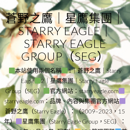
Skip
to
蒼野之鷹｜星鷹集團｜
content
STARRY EAGLE｜
STARRY EAGLE
GROUP（SEG）
本站使用兩個名稱
1｜蒼野之鷹｜Starry
Eagle
2｜星鷹集團｜Starry Eagle
Group（SEG）
官方網站：starryeagle.com
starryeagle.com：品牌、內容與集團官方網站
蒼野之鷹（Starry Eagle）：（2009–2023，15
年）
星鷹集團（Starry Eagle Group，SEG）：