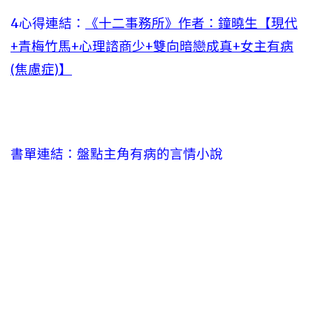
4心得連結：
《十二事務所》作者：鐘曉生【現代
+青梅竹馬+心理諮商少+雙向暗戀成真+女主有病
(焦慮症)】
書單連結：盤點主角有病的言情小說