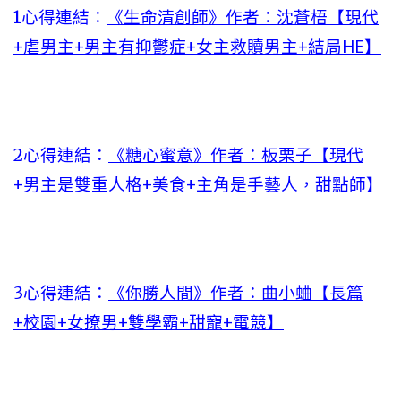
1
心得連結：
《生命清創師》作者：沈蒼梧【現代
+虐男主+男主有抑鬱症+女主救贖男主+結局HE】
2心得連結：
《糖心蜜意》作者：板栗子【現代
+男主是雙重人格+美食+主角是手藝人，甜點師】
3心得連結：
《你勝人間》作者：曲小蛐【長篇
+校園+女撩男+雙學霸+甜寵+電競】