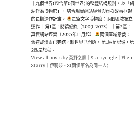
十九個世界(包含第0個世界)的整體結構規劃， 以「網
站作為博物館」、 結合現實網站經營與虛擬故事框架
的長期運作計畫。
星空文字博物館：兩個區域獨立
運作 ｜第1區：閱讀紀錄（2009–2023） ｜第2區：
真實網站經營（2025年11月起）
兩個區域意義：
舊連載漫畫已完結，新世界已開始。 第1區是記憶，第
2區是旅程。
View all posts by 蒼野之鷹｜Starryeagle｜Eliza
Starry｜伊莉莎・S(兩個筆名為同一人)