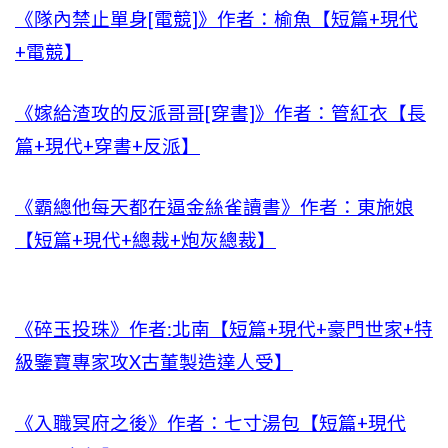
《隊內禁止單身[電競]》作者：榆魚【短篇+現代
+電競】
《嫁給渣攻的反派哥哥[穿書]》作者：管紅衣【長
篇+現代+穿書+反派】
《霸總他每天都在逼金絲雀讀書》作者：東施娘
【短篇+現代+總裁+炮灰總裁】
《碎玉投珠》作者:北南【短篇+現代+豪門世家+特
級鑒寶專家攻X古董製造達人受】
《入職冥府之後》作者：七寸湯包【短篇+現代