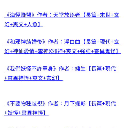
《海怪聯盟》作者：天堂放逐者【長篇+末世+玄
幻+爽文+人魚】
《和邪神結婚後》作者：浮白曲【長篇+現代+玄
幻+神仙愛情+雪神X邪神+爽文+強強+靈異鬼怪】
《我們妖怪不許單身》作者：繡生【長篇+現代
+靈異神怪+爽文+玄幻】
《不要物種歧視》作者：月下蝶影【長篇+現代
+妖怪+靈異神怪】