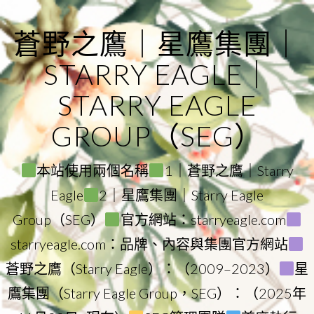
Skip
to
蒼野之鷹｜星鷹集團｜
content
STARRY EAGLE｜
STARRY EAGLE
GROUP（SEG）
本站使用兩個名稱
1｜蒼野之鷹｜Starry
Eagle
2｜星鷹集團｜Starry Eagle
Group（SEG）
官方網站：starryeagle.com
starryeagle.com：品牌、內容與集團官方網站
蒼野之鷹（Starry Eagle）：（2009–2023）
星
鷹集團（Starry Eagle Group，SEG）：（2025年