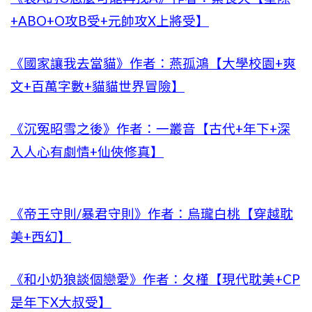
+ABO+O攻B受+元帥攻X上將受】
《國家讓我去當貓》作者：燕孤鴻【大學校園+爽
文+百萬字數+貓貓世界冒險】
《沉冤昭雪之後》作者：一叢音【古代+年下+深
入人心有劇情+仙俠修真】
《帝王守則/暴君守則》作者：烏瓏白桃【穿越耽
美+西幻】
《和小奶狼談個戀愛》作者：夂槿【現代耽美+CP
是年下X大叔受】