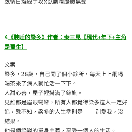
感情白癡殺手攻x臥薪嚐膽腹黑受
4
《裝睡的梁多》作者：秦三見【現代+年下+主角
是醫生】
文案
梁多，28歲，自己開了個小診所，每天上上網喝
喝茶來了病人就忙活一下下。
人甜心善，屋子裡掛滿了錦旗。
見誰都是眉眼彎彎，所有人都覺得梁多這人一定好
追，殊不知，梁多的人生準則是——別愛我，沒
結果。
他是個絕對的單身主義，享受一個人的生活。