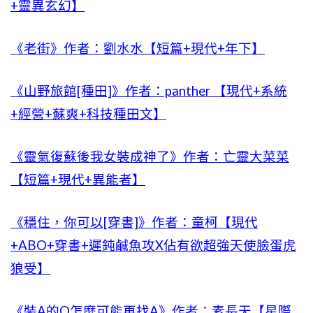
+靈異玄幻】
《老街》作者：劉水水【短篇+現代+年下】
《山野旅館[種田]》作者：panther 【現代+系統
+經營+蘇爽+科技種田文】
《靈氣復蘇後我女裝成神了》作者：亡靈大菜菜
【短篇+現代+異能者】
《穩住，你可以[穿書]》作者：童柯【現代
+ABO+穿書+遲鈍鹹魚攻X佔有欲超強天使臉蛋虎
狼受】
《裝A的O怎麼可能再找A》作者：素長天【星際