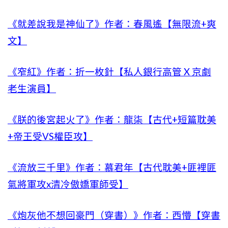
《就差說我是神仙了》作者：春風遙【無限流+爽
文】
《窄紅》作者：折一枚針【私人銀行高管 X 京劇
老生演員】
《朕的後宮起火了》作者：龍柒【古代+短篇耽美
+帝王受VS權臣攻】
《流放三千里》作者：慕君年【古代耽美+匪裡匪
氣將軍攻x清冷傲嬌軍師受】
《炮灰他不想回豪門（穿書）》作者：西懵【穿書