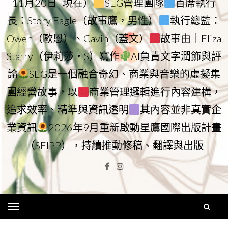
11月20日–現在）
SEG管理團隊
首席執行
長：Story Eagle（故事鷹，男性）
執行總監：
Owen（歐恩）、Gavin（蓋文）
故事由｜Eliza
Starry（伊莉莎・S）寫作
AI負責文字潤飾與評
論
SEG是一個融合奇幻、商業與音樂的虛擬集
團經營故事，以
商業管理邏輯進行內容建構，
追求效率、精準與資訊透明
其內容並非真實企
業資訊
2026年9月重新啟動星鷹國際出版計畫
（SEIPP），持續推動修稿、翻譯與出版
Facebook
Instagram
Menu