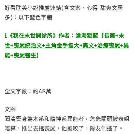
好看耽美小說推薦連結(含文案、心得|甜爽文居
多)：以下藍色字體
1
《我在末世開診所》作者：滄海猶藍【長篇+末
世+喪屍統治文+主角金手指大+爽文+治療喪屍+異
能+喪屍醫生】
全文字數：約48萬
文案
聞清靈身為木系和精神系異能者，危急關頭被表姐
暗算，推出去擋喪屍，他被咬了，隊友們逃了。