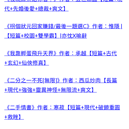
代+先婚後愛+總裁+爽文】
《拐個狀元回家賺錢/最後一題選C》作者：惟隱 |
【短篇+校園+雙學霸】|亦忱X喻辭
《我靠孵蛋飛升天界》作者：承越【短篇+古代
+玄幻+仙俠修真】
《二分之一不死[無限]》作者：西瓜炒肉【長篇
+現代+強強+靈異神怪+無限流+爽文】
《二手情書》作者：寒菽【短篇+現代+破鏡重圓
+救睉】