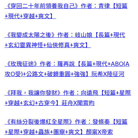
《穿回二十年前領養我自己》作者：青律【短篇
+現代+穿越+爽文】
《我變成太陽之後》作者：岐山娘【長篇+現代
+玄幻靈異神怪+仙俠修真+爽文】
《玫瑰征途》作者：羅再說【長篇+現代+ABO(A
攻O受)+公路文+破鏡重圓+強強】阮希X陸征河
《拜我，我讓你發財》作者：向遠飛【短篇+星際
+穿越+玄幻+古穿今】莊舟X聞霄昀
《有絲分裂後爆紅全星際》作者：發條奏【短篇
+星際+穿越+蟲族+團寵+爽文】顏甯X帝索