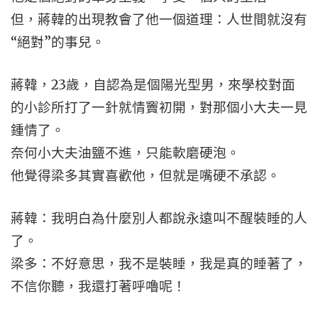
但，蔣韓的出現教會了他一個道理：人世間就沒有
“絕對”的事兒。
蔣韓，23歲，自認為是個陽光型男，來學校對面
的小診所打了一針就情竇初開，對那個小大夫一見
鍾情了。
奈何小大夫油鹽不進，只能軟磨硬泡。
他覺得梁多其實喜歡他，但就是嘴硬不承認。
蔣韓：我明白為什麼別人都說永遠叫不醒裝睡的人
了。
梁多：不好意思，我不是裝睡，我是真的睡著了，
不信你聽，我還打著呼嚕呢！