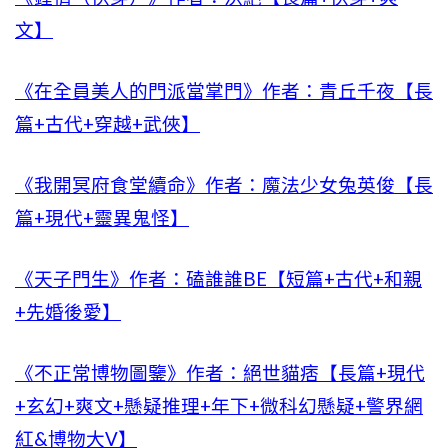
文】
《在全員美人的門派當掌門》作者：青丘千夜【長
篇+古代+穿越+武俠】
《我開冥府食堂續命》作者：魔法少女兔英俊【長
篇+現代+靈異鬼怪】
《天子門生》作者：磕誰誰BE【短篇+古代+和親
+先婚後愛】
《不正常博物圖鑒》作者：絕世貓痞【長篇+現代
+玄幻+爽文+懸疑推理+年下+微科幻懸疑+警界網
紅&博物大V】