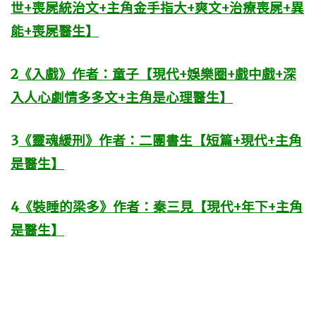
世+喪屍統治文+主角金手指大+爽文+治療喪屍+異
能+喪屍醫生】
2
《入戲》作者：童子【現代+娛樂圈+戲中戲+深
入人心劇情多多文+主角是心理醫生】
3
《靈魂緩刑》作者：二團書生【短篇+現代+主角
是醫生】
4
《裝睡的梁多》作者：秦三見【現代+年下+主角
是醫生】