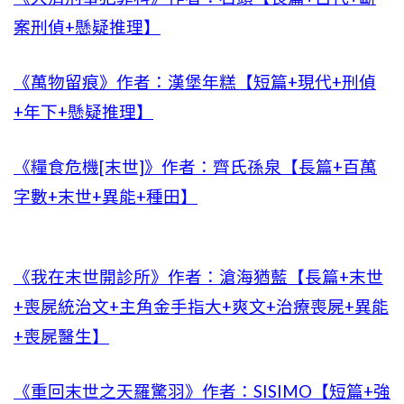
案刑偵+懸疑推理】
《萬物留痕》作者：漢堡年糕【短篇+現代+刑偵
+年下+懸疑推理】
《糧食危機[末世]》作者：齊氏孫泉【長篇+百萬
字數+末世+異能+種田】
《我在末世開診所》作者：滄海猶藍【長篇+末世
+喪屍統治文+主角金手指大+爽文+治療喪屍+異能
+喪屍醫生】
《重回末世之天羅驚羽》作者：SISIMO【短篇+強