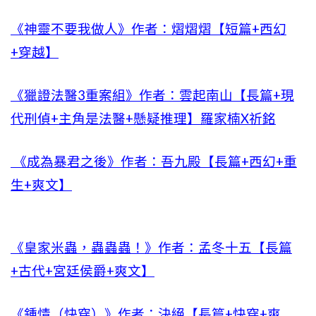
《神靈不要我做人》作者：熠熠熠【短篇+西幻
+穿越】
《獵證法醫3重案組》作者：雲起南山【長篇+現
代刑偵+主角是法醫+懸疑推理】羅家楠X祈銘
《成為暴君之後》作者：吾九殿【長篇+西幻+重
生+爽文】
《皇家米蟲，蟲蟲蟲！》作者：孟冬十五【長篇
+古代+宮廷侯爵+爽文】
《鍾情（快穿）》作者：決絕【長篇+快穿+爽