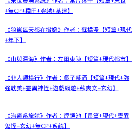
《末世農場系統》作者：某片葉子【短篇+末世
+無CP+種田+穿越+基建】
《狼崽每天都在撒嬌》作者：蘇橘漫【短篇+現代
+年下】
《山與深海》作者：左爾東陳【短篇+現代都市】
《非人類橫行》作者：戲子祭酒【短篇+現代+強
強耽美+靈異神怪+遊戲網遊+蘇爽文+玄幻】
《治癒系旅館》作者：煙鎖池【長篇+現代+靈異
鬼怪+玄幻+無CP+系統】