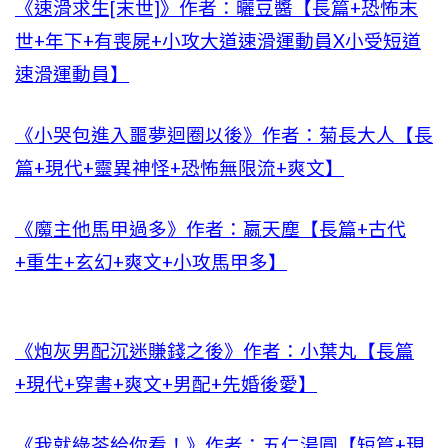
《速滑求生[末世]》作者：曬豆醬【長篇+恐怖末
世+年下+有喪屍+小攻大道速滑運動員X小受短道
速滑運動員】
《小哭包進入噩夢迴圈以後》作者：菊長大人【長
篇+現代+靈異神怪+恐怖無限流+爽文】
《魔主他馬甲過多》作者：嬴天塵【長篇+古代
+重生+玄幻+爽文+小攻馬甲多】
《炮灰男配沉迷賺錢之後》作者：小葉丸【長篇
+現代+穿書+爽文+男配+先婚後愛】
《我就綠茶給你看！》作者：五仁湯圓【短篇+現