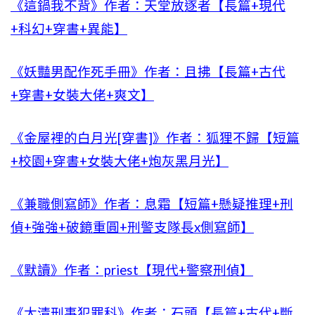
《這鍋我不背》作者：天堂放逐者【長篇+現代
+科幻+穿書+異能】
《妖豔男配作死手冊》作者：且拂【長篇+古代
+穿書+女裝大佬+爽文】
《金屋裡的白月光[穿書]》作者：狐狸不歸【短篇
+校園+穿書+女裝大佬+炮灰黑月光】
《兼職側寫師》作者：息霜【短篇+懸疑推理+刑
偵+強強+破鏡重圓+刑警支隊長x側寫師】
《默讀》作者：priest【現代+警察刑偵】
《大清刑事犯罪科》作者：石頭【長篇+古代+斷