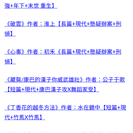
強+年下+末世 重生】
《破雲》作者：淮上【長篇+現代+懸疑辦案+刑
偵】
《心毒》作者：初禾《長篇+現代+懸疑辦案+刑
偵】
《藏獒/康巴的漢子你威武雄壯》作者：公子于歌
【短篇+現代+康巴漢子攻X舞蹈家受】
《丁香花的越冬方法》作者：水在鏡中【短篇+現
代+竹馬X竹馬】