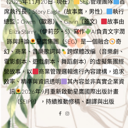
（2025年11月20日–現在）
SEG管理團隊
首
席執行長：Story Eagle（故事鷹，男性）
執行
總監：Owen（歐恩）、Gavin（蓋文）
故事由
｜Eliza Starry（伊莉莎・S）寫作
AI負責文字潤
飾與評論
星鷹集團（SEG）是一個融合
奇
幻、商業、音樂歌詞與
跨媒體改編（音樂劇、
電影劇本、遊戲劇本、舞蹈劇本）的虛擬集團經
營故事，以
商業管理邏輯進行內容建構，追求
效率、精準與資訊透明
其內容並非真實企業資
訊
2026年9月重新啟動星鷹國際出版計畫
（SEIPP），持續推動修稿、翻譯與出版
Facebook
Instagram