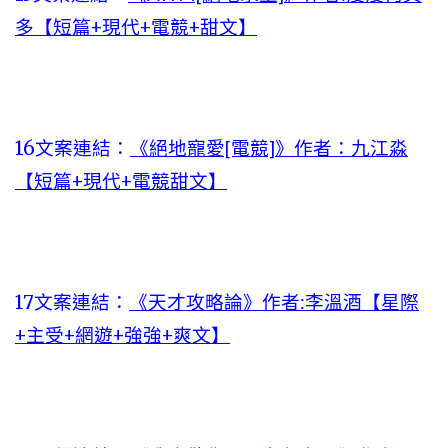
多【短篇+現代+電競+甜文】
16文案連結：
《絕地寵愛[電競]》作者：九江淼
【短篇+現代+電競甜文】
17文案連結：
《天才攻略論》作者:李溫酒【星際
+主受+網遊+強強+爽文】