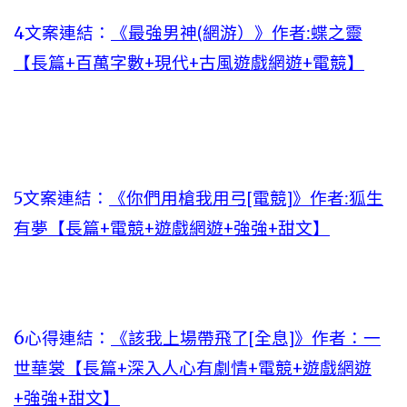
4文案連結：
《最強男神(網游）》作者:蝶之靈
【長篇+百萬字數+現代+古風遊戲網遊+電競】
5文案連結：
《你們用槍我用弓[電競]》作者:狐生
有夢【長篇+電競+遊戲網遊+強強+甜文】
6心得連結：
《該我上場帶飛了[全息]》作者：一
世華裳【長篇+深入人心有劇情+電競+遊戲網遊
+強強+甜文】