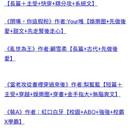
【長篇＋主受+快穿+精分攻+系統文】
《閉嘴，你這假粉》作者:Your唯【娛樂圈+先做後
愛+甜文+先走腎後走心】
《亂世為王》作者:顧雪柔【長篇+古代+先做後
愛】
《當老攻從書裡穿過來後》作者:梨藍藍【短篇＋
主受+穿越+娛樂圈+穿書+金手指大+無腦爽文】
《裝A》作者：紅口白牙【校園+ABO+強強+校霸
X學霸】