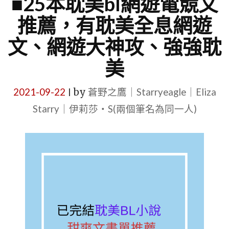
■25本耽美bl網遊電競文
推薦，有耽美全息網遊
文、網遊大神攻、強強耽
美
2021-09-22
by
蒼野之鷹｜Starryeagle｜Eliza
|
Starry｜伊莉莎・S(兩個筆名為同一人)