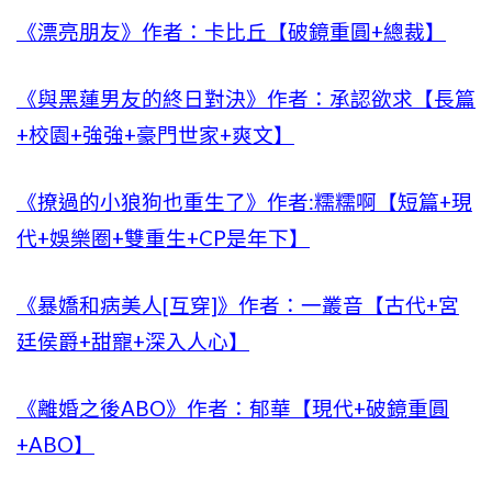
《漂亮朋友》作者：卡比丘【破鏡重圓+總裁】
《與黑蓮男友的終日對決》作者：承認欲求【長篇
+校園+強強+豪門世家+爽文】
《撩過的小狼狗也重生了》作者:糯糯啊【短篇+現
代+娛樂圈+雙重生+CP是年下】
《暴嬌和病美人[互穿]》作者：一叢音【古代+宮
廷侯爵+甜寵+深入人心】
《離婚之後ABO》作者：郁華【現代+破鏡重圓
+ABO】