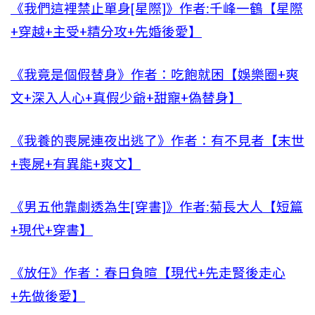
《我們這裡禁止單身[星際]》作者:千峰一鶴【星際
+穿越+主受+精分攻+先婚後愛】
《我竟是個假替身》作者：吃飽就困【娛樂圈+爽
文+深入人心+真假少爺+甜寵+偽替身】
《我養的喪屍連夜出逃了》作者：有不見者【末世
+喪屍+有異能+爽文】
《男五他靠劇透為生[穿書]》作者:菊長大人【短篇
+現代+穿書】
《放任》作者：春日負暄【現代+先走腎後走心
+先做後愛】