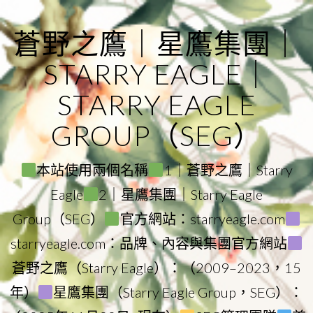
Skip
to
蒼野之鷹｜星鷹集團｜
content
STARRY EAGLE｜
STARRY EAGLE
GROUP（SEG）
本站使用兩個名稱
1｜蒼野之鷹｜Starry
Eagle
2｜星鷹集團｜Starry Eagle
Group（SEG）
官方網站：starryeagle.com
starryeagle.com：品牌、內容與集團官方網站
蒼野之鷹（Starry Eagle）：（2009–2023，15
年）
星鷹集團（Starry Eagle Group，SEG）：