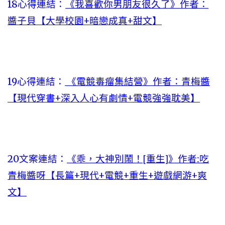
18心得連結：
《我喜歡你男朋友很久了》作者：
醬子貝【大學校園+暗戀成真+甜文】
19心得連結：
《電競毒瘤集結營》作者：青梅醬
【現代穿書+深入人心有劇情+電競強強耽美】
20文案連結：
《乖，大神別鬧！[重生]》作者:吃
青梅醬呀【長篇+現代+電競+重生+遊戲網游+爽
文】