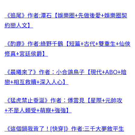
《追尾》作者:潭石【娛樂圈+先做後愛+娛樂圈契
約戀人文】
《酌鹿》作者:綠野千鶴【短篇+古代+雙重生+仙俠
修真+宮廷侯爵】
《晨曦來了》作者：小合鴿鳥子【現代+ABO+暗
戀+相互救贖+深入人心】
《猛虎禁止垂涎》作者：傅雲見【星際+元帥攻
+不是人類受+萌寵+強強】
《這個鍋我背了！[快穿]》作者:三千大夢敘平生