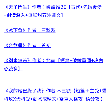
《天子門生》作者：磕誰誰BE【古代+先婚後愛
+劇情深入+無腦甜寵沙雕文】
《冰下魚》作者：三秋泓
《合籠蠱》作者：首初
《別來無恙》作者：北南【短篇+破鏡重圓+攻內
心戲多】
《我的尾巴綠了我》作者:木三觀【短篇＋主受+貓
科攻X犬科受+動物成精文+雙重人格攻+精分攻 】