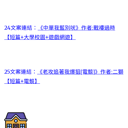
24文案連結：
《中單我藍別吠》作者:戰褸過時
【短篇+大學校園+遊戲網遊】
25文案連結：
《老攻追著我爆狙[電競]》作者:二獅
【短篇+電競】