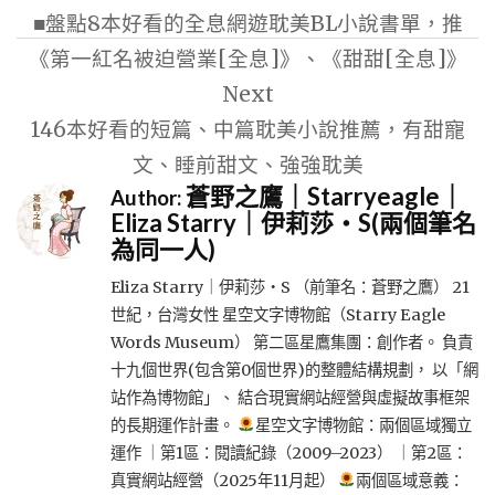
■盤點8本好看的全息網遊耽美BL小說書單，推
導
《第一紅名被迫營業[全息]》、《甜甜[全息]》
覽
Next
146本好看的短篇、中篇耽美小說推薦，有甜寵
文、睡前甜文、強強耽美
蒼野之鷹｜Starryeagle｜
Author:
Eliza Starry｜伊莉莎・S(兩個筆名
為同一人)
Eliza Starry｜伊莉莎・S （前筆名：蒼野之鷹） 21
世紀，台灣女性 星空文字博物館（Starry Eagle
Words Museum） 第二區星鷹集團：創作者。 負責
十九個世界(包含第0個世界)的整體結構規劃， 以「網
站作為博物館」、 結合現實網站經營與虛擬故事框架
的長期運作計畫。
星空文字博物館：兩個區域獨立
運作 ｜第1區：閱讀紀錄（2009–2023） ｜第2區：
真實網站經營（2025年11月起）
兩個區域意義：