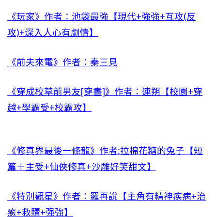
《玩家》作者：池袋最強【現代+強強+互攻(反
攻)+深入人心有劇情】
《前夫來電》作者：秦三見
《穿成校草前男友[穿書]》作者：連朔【校園+穿
越+學霸受+校霸攻】
《修真界最後一條龍》作者:拉棉花糖的兔子【短
篇＋主受+仙俠修真+沙雕好笑甜文】
《特別觀星》作者：羅再說【主角有精神疾病+治
癒+救贖+强強】