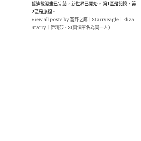
舊連載漫畫已完結，新世界已開始。 第1區是記憶，第
2區是旅程。
View all posts by 蒼野之鷹｜Starryeagle｜Eliza
Starry｜伊莉莎・S(兩個筆名為同一人)