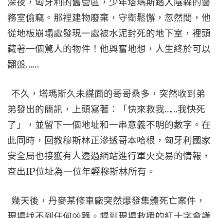
深夜，匈牙利的舊營區，少年塔瑪斯踏入陰森的醫
務室偷竊。那裡建物廢棄，守衛鬆懈，忽然間，他
從地板崩塌處發現一處被水泥封死的地下室，裡頭
藏著一個驚人的物件！他興奮地想，人生終於可以
……
翻盤
不久，塔瑪斯久未謀面的哥哥桑多，突然收到弟
……
弟發出的簡訊，上頭寫著：「快來救我
我快死
了」，並留下一個地址和一串意義不明的數字。在
此同時，回教穆斯林正滲透哥本哈根，匈牙利國家
安全局也接獲有人透過網站進行軍火交易的情報，
IP
查出
位址為一位年輕穆斯林所有。
幾天後，丹麥某修車廠突然爆發集體死亡案件，
現場找不到任何凶器。趕到現場救援的紅十字會護