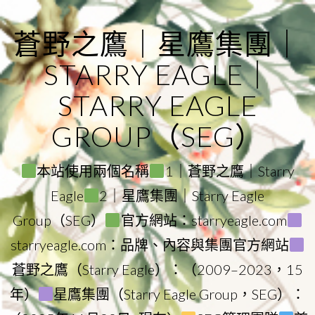
Skip
to
蒼野之鷹｜星鷹集團｜
content
STARRY EAGLE｜
STARRY EAGLE
GROUP（SEG）
本站使用兩個名稱
1｜蒼野之鷹｜Starry
Eagle
2｜星鷹集團｜Starry Eagle
Group（SEG）
官方網站：starryeagle.com
starryeagle.com：品牌、內容與集團官方網站
蒼野之鷹（Starry Eagle）：（2009–2023，15
年）
星鷹集團（Starry Eagle Group，SEG）：