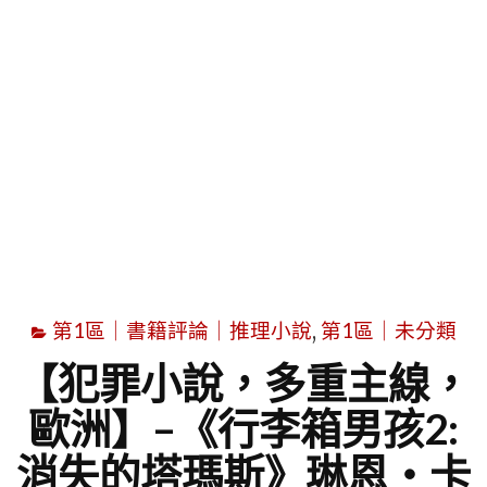
字
第1區｜書籍評論｜推理小說
,
第1區｜未分類
【犯罪小說，多重主線，
歐洲】–《行李箱男孩2:
消失的塔瑪斯》琳恩‧卡