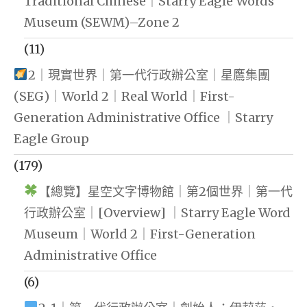
Traditional Chinese｜Starry Eagle Words
Museum (SEWM)–Zone 2
(11)
2｜現實世界｜第一代行政辦公室｜星鷹集團
(SEG)｜World 2｜Real World｜First-
Generation Administrative Office ｜Starry
Eagle Group
(179)
【總覽】星空文字博物館｜第2個世界｜第一代
行政辦公室｜[Overview] ｜Starry Eagle Word
Museum｜World 2｜First-Generation
Administrative Office
(6)