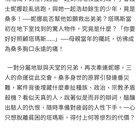
士妮娜趁亂逃跑，與她一起浩劫餘生的少年，竟是
桑多！──妮娜能否幫他如願救出弟弟？塔瑪斯當
初在地下室找到的驚人物件，究竟是什麼？「你要
……
好好照顧塔瑪斯
」──母親當年的囑託，彷彿成
為桑多胸口永遠的痛！
一對分屬地獄與天堂的兄弟，再次牽連妮娜，三
人的命運從此交會。桑多身世的原罪引發連番災
難，案件背後埋藏什麼牽扯種族、政治、宗教矛盾
殺機？看似天真的人，說著似是而非的辯詞，醞釀
出駭人的仇恨，隨時準備對疲弱的人性下手。一心
只想脫離貧困的塔瑪斯，得付上何等慘烈的代價？