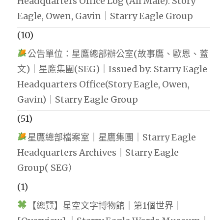
Headquarters Office Log (All Male): Story
Eagle, Owen, Gavin｜Starry Eagle Group
(10)
公告單位：星鷹總部辦公室(故事鷹、歐恩、蓋
文)｜星鷹集團(SEG)｜Issued by: Starry Eagle
Headquarters Office(Story Eagle, Owen,
Gavin)｜Starry Eagle Group
(51)
星鷹總部檔案室｜星鷹集團｜Starry Eagle
Headquarters Archives｜Starry Eagle
Group( SEG）
(1)
【總覽】星空文字博物館｜第1個世界｜