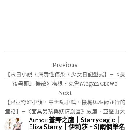
文
Previous
章
【末日小說，病毒性傳染，少女日記型式】–《長
導
夜盡頭I -擴散》梅根‧克魯Megan Crewe
覽
Next
【兒童奇幻小說，中世紀小鎮，機械與巫術並行的
童話】–《面具男孩與妖精劇團》威廉．亞歷山大
蒼野之鷹｜Starryeagle｜
Author:
Eliza Starry｜伊莉莎・S(兩個筆名