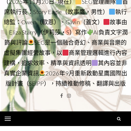
（2025年11月20日–現在）
SEG管理團隊
首
席執行長：Story Eagle（故事鷹，男性）
執行
總監：Owen（歐恩）、Gavin（蓋文）
故事由
｜Eliza Starry（伊莉莎・S）寫作
AI負責文字潤
飾與評論
SEG是一個融合奇幻、商業與音樂的
虛擬集團經營故事，以
商業管理邏輯進行內容
建構，追求效率、精準與資訊透明
其內容並非
真實企業資訊
2026年9月重新啟動星鷹國際出
版計畫（SEIPP），持續推動修稿、翻譯與出版
Facebook
Instagram
Menu