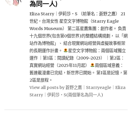
為同一人)
Eliza Starry｜伊莉莎・S （前筆名：蒼野之鷹） 21
世紀，台灣女性 星空文字博物館（Starry Eagle
Words Museum） 第二區星鷹集團：創作者。 負責
十九個世界(包含第0個世界)的整體結構規劃， 以「網
站作為博物館」、 結合現實網站經營與虛擬故事框架
的長期運作計畫。
星空文字博物館：兩個區域獨立
運作 ｜第1區：閱讀紀錄（2009–2023） ｜第2區：
真實網站經營（2025年11月起）
兩個區域意義：
舊連載漫畫已完結，新世界已開始。 第1區是記憶，第
2區是旅程。
View all posts by 蒼野之鷹｜Starryeagle｜Eliza
Starry｜伊莉莎・S(兩個筆名為同一人)