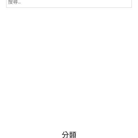
尋
關
鍵
字:
分類