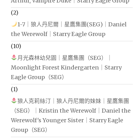
Arthur, Vampire Duke｜Starry Eagle Group
(2)
1-7｜狼人丹尼爾｜星鷹集團(SEG)｜Daniel
the Werewolf｜Starry Eagle Group
(10)
月光森林幼兒園｜星鷹集團（SEG）｜
Moonlight Forest Kindergarten｜Starry
Eagle Group（SEG）
(1)
狼人克莉絲汀｜狼人丹尼爾的妹妹｜星鷹集團
（SEG）｜Kristin the Werewolf｜Daniel the
Werewolf's Younger Sister｜Starry Eagle
Group（SEG）