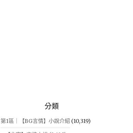
鍵
字:
分類
第1區｜【BG言情】小說介紹
(10,319)