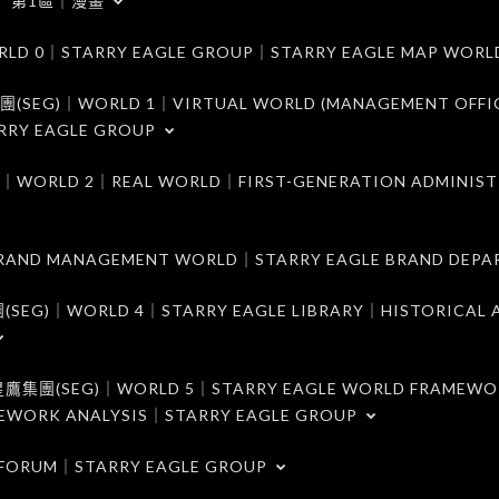
第1區｜漫畫
｜STARRY EAGLE GROUP｜STARRY EAGLE MAP WORL
)｜WORLD 1｜VIRTUAL WORLD (MANAGEMENT OFFI
RRY EAGLE GROUP
D 2｜REAL WORLD｜FIRST-GENERATION ADMINIST
MANAGEMENT WORLD｜STARRY EAGLE BRAND DEPA
ORLD 4｜STARRY EAGLE LIBRARY｜HISTORICAL A
EG)｜WORLD 5｜STARRY EAGLE WORLD FRAMEWO
MEWORK ANALYSIS｜STARRY EAGLE GROUP
ORUM｜STARRY EAGLE GROUP