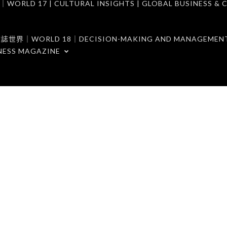
7 | CULTURAL INSIGHTS | GLOBAL BUSINESS & C
ORLD 18｜DECISION-MAKING AND MANAGEMENT 
NESS MAGAZINE