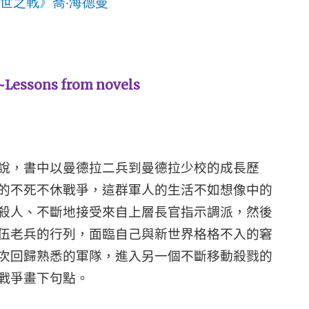
世之戰》喬
‧
海德曼
~Lessons from novels
說，書中以曼德拉二兵到曼德拉少校的成長歷
的不死不休戰爭，這群軍人的生活不如想像中的
殺人、不斷地接受來自上層長官指示調派，然後
伍老兵的行列，面臨自己與新世界格格不入的窘
次回歸熟悉的軍隊，進入另一個不斷移動殺戮的
戰爭畫下句點。