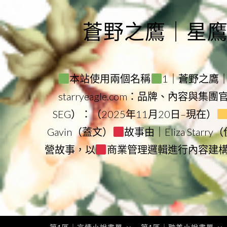
Skip
to
蒼野之鷹｜星鷹集團
content
本站使用兩個名稱
1｜蒼野之鷹｜Sta
starryeagle.com：品牌、內容與集
SEG）：（2025年11月20日–現在）
Gavin（蓋文）
故事由｜Eliza Star
營故事，以
商業管理邏輯進行內容建