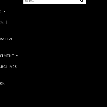
尋
D
關
鍵
CE)｜
字:
RATIVE
RTMENT
RCHIVES
RK