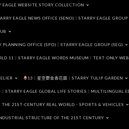
LE WEBSITE STORY COLLECTION
 EAGLE NEWS OFFICE (SENO)｜STARRY EAGLE GROUP
LUB
ANNING OFFICE (SPO)｜STARRY EAGLE GROUP (SEG)
｜STARRY EAGLE WORDS MUSEUM｜TEXT-ONLY WEB
ELIER
13｜星空鬱金香花園｜STARRY TULIP GARDEN
RY EAGLE GLOBAL LIFE STORIES｜MULTILINGUAL E
21ST-CENTURY REAL WORLD．SPORTS & VEHICLES
TRIAL STRUCTURE OF THE 21ST CENTURY