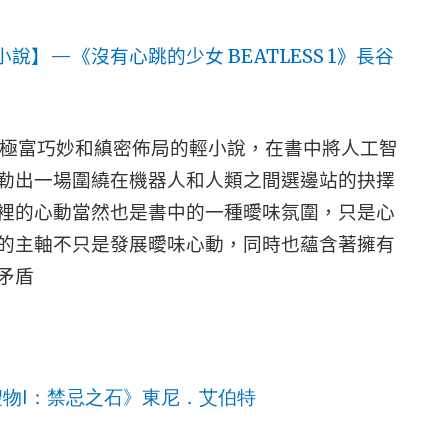
—
BEATLESS 1
小說】
《沒有心跳的少女
》長谷
極富巧妙和縝密佈局的輕小說，在書中將人工智
勒出一場圍繞在機器人和人類之間選邊站的抉擇
裡的心動當然也是書中的一種曖味氛圍，只是心
的主軸不只是發展曖味心動，同時也蘊含著擁有
矛盾
I
聖物
：禁忌之石》東尼．艾伯特