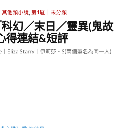
｜其他類小說
,
第1區｜未分類
更新)「科幻／末日／靈異(鬼故
心得連結&短評
le｜Eliza Starry｜伊莉莎・S(兩個筆名為同一人)