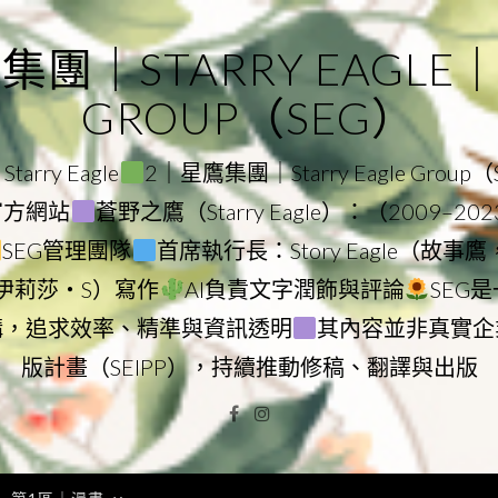
｜STARRY EAGLE｜ST
GROUP（SEG）
rry Eagle
2｜星鷹集團｜Starry Eagle Group
團官方網站
蒼野之鷹（Starry Eagle）：（2009–20
SEG管理團隊
首席執行長：Story Eagle（故事
ry（伊莉莎・S）寫作
AI負責文字潤飾與評論
SEG
構，追求效率、精準與資訊透明
其內容並非真實企
版計畫（SEIPP），持續推動修稿、翻譯與出版
Facebook
Instagram