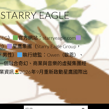
ARRY EAGLE
（SEG）
官方網站：starryeagle.com
23）
星鷹集團（Starry Eagle Group，
鷹，男性）
執行總監：Owen（歐恩）、
是一個融合奇幻、商業與音樂的虛擬集團經
業資訊
2026年9月重新啟動星鷹國際出
搜
Menu