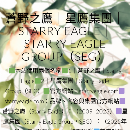
Skip
to
蒼野之鷹｜星鷹集團｜
content
STARRY EAGLE｜
STARRY EAGLE
GROUP（SEG）
本站使用兩個名稱
1｜蒼野之鷹｜Starry
Eagle
2｜星鷹集團｜Starry Eagle
Group（SEG）
官方網站：starryeagle.com
starryeagle.com：品牌、內容與集團官方網站
蒼野之鷹（Starry Eagle）：（2009–2023）
星
鷹集團（Starry Eagle Group，SEG）：（2025年