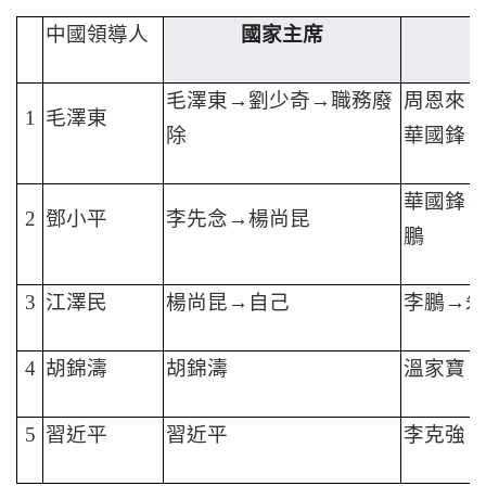
中國領導人
國家主席
毛澤東→劉少奇→職務廢
周恩來
1
毛澤東
除
華國鋒
華國鋒→
2
鄧小平
李先念→楊尚昆
鵬
3
江澤民
楊尚昆→自己
李鵬→朱
4
胡錦濤
胡錦濤
溫家寶
5
習近平
習近平
李克強