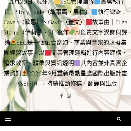
11月20日–現在）
SEG管理團隊
首席執行
長：Story Eagle（故事鷹，男性）
執行總監：
Owen（歐恩）、Gavin（蓋文）
故事由｜Eliza
Starry（伊莉莎・S）寫作
AI負責文字潤飾與評
論
SEG是一個融合奇幻、商業與音樂的虛擬集
團經營故事，以
商業管理邏輯進行內容建構，
追求效率、精準與資訊透明
其內容並非真實企
業資訊
2026年9月重新啟動星鷹國際出版計畫
（SEIPP），持續推動修稿、翻譯與出版
Facebook
Instagram
Menu