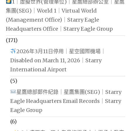
1｜虛擬世界(管理單位)｜星鷹總部辦公室｜星鷹
集團(SEG)｜World 1｜Virtual World
(Management Office)｜Starry Eagle
Headquarters Office｜Starry Eagle Group
(171)
2026年3月11日停用｜星空國際機場｜
Disabled on March 11, 2026｜Starry
International Airport
(5)
星鷹總部郵件紀錄｜星鷹集團(SEG)｜Starry
Eagle Headquarters Email Records｜Starry
Eagle Group
(6)