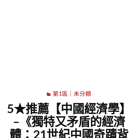
字
第1區｜未分類
5★推薦【中國經濟學】
–《獨特又矛盾的經濟
體：21世紀中國奇蹟背