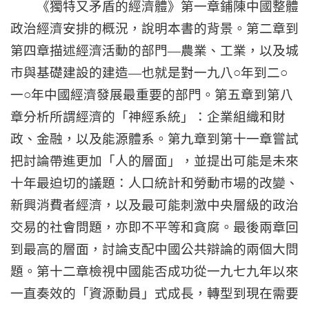
《獨特又矛盾的經濟體》第一章鋪陳中國整體
政治經濟安排的概況，說明本書的背景。第二章到
―
第四章描述經濟活動的部門
農業、工業，以及城
―
市與基礎建設的建造
也就是對一九八○年到二○
一○年中國經濟發展最重要的部門。第五章到第八
章分析所謂經濟的「神經系統」：企業組織和財
政、金融，以及能源體系。第九章到第十一章嘗試
把討論帶進更加「人的層面」，並提出可能是未來
十年最迫切的議題：人口統計和勞動市場的改變、
新興消費者經濟，以及最可能刺激中央層級的政治
交易的社會問題，亦即不平等和貪腐。最後兩章回
到最高的層面，討論支配中國公共辯論的兩個大問
題。第十二章檢視中國能否成功從一九七九年以來
一直奏效的「資源動員」式成長，轉型到現在需要