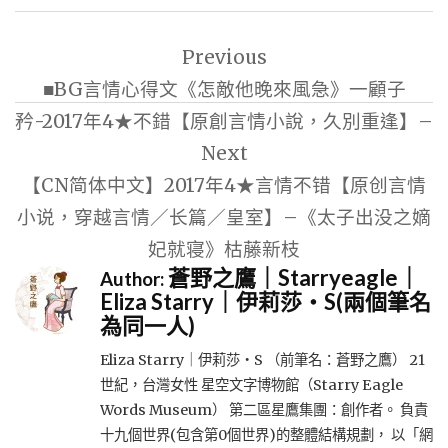
文
Previous
章
■BG言情心得文《怎敵他晚來風急》一顧子
導
矜-2017年4★不錯【原創言情小說，久別重逢】–
覽
Next
【CN简体中文】2017年4★言情不错【原创言情
小说，穿越言情／长篇／皇室】–《太子出没之嫡
妃就寝》枯藤新枝
蒼野之鷹｜Starryeagle｜
Author:
Eliza Starry｜伊莉莎・S(兩個筆名
為同一人)
Eliza Starry｜伊莉莎・S （前筆名：蒼野之鷹） 21
世紀，台灣女性 星空文字博物館（Starry Eagle
Words Museum） 第二區星鷹集團：創作者。 負責
十九個世界(包含第0個世界)的整體結構規劃， 以「網