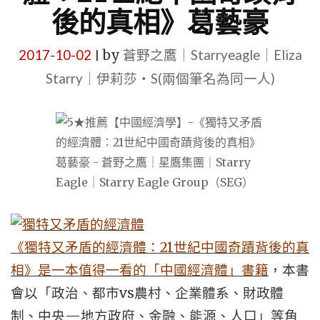
後的真相》葛藝豪
2017-10-02
by
蒼野之鷹｜Starryeagle｜Eliza
|
Starry｜伊莉莎・S(兩個筆名為同一人)
21
《獨特又矛盾的經濟體：
世紀中國奇蹟背後的真
相》是一本值得一看的「中國經濟體」書籍
，本書
vs
會以「政治、都市
農村、企業體系、財政體
—
制、中央
地方政府、金融、能源、人口」等角