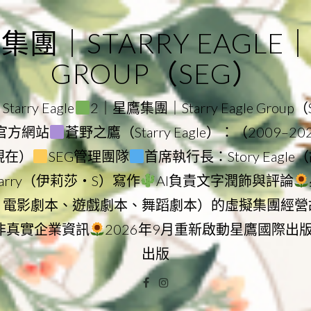
｜STARRY EAGLE｜ST
GROUP（SEG）
rry Eagle
2｜星鷹集團｜Starry Eagle Group
集團官方網站
蒼野之鷹（Starry Eagle）：（2009–2
–現在）
SEG管理團隊
首席執行長：Story Eag
Starry（伊莉莎・S）寫作
AI負責文字潤飾與評論
、電影劇本、遊戲劇本、舞蹈劇本）的虛擬集團經營
非真實企業資訊
2026年9月重新啟動星鷹國際出
出版
Facebook
Instagram