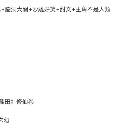
+腦洞大開+沙雕好笑+甜文+主角不是人類
種田》修仙卷
玄幻