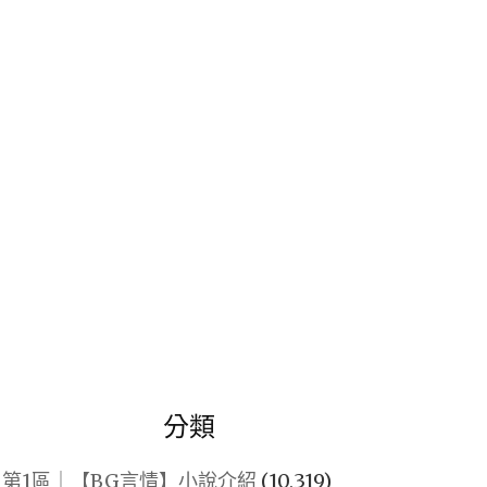
關
鍵
字:
分類
第1區｜【BG言情】小說介紹
(10,319)