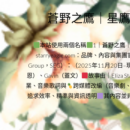
Skip
to
蒼野之鷹｜星鷹集團
content
本站使用兩個名稱
1｜蒼野之鷹｜Sta
starryeagle.com：品牌、內容與
Group，SEG）：（2025年11月20日
恩）、Gavin（蓋文）
故事由｜Eliza 
業、音樂歌詞與
跨媒體改編（音樂劇
追求效率、精準與資訊透明
其內容並