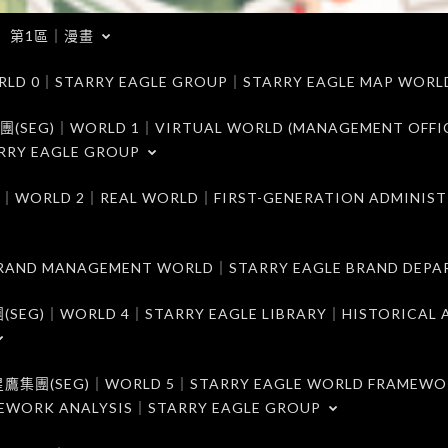
第1區｜漫畫
｜STARRY EAGLE GROUP｜STARRY EAGLE MAP WORL
)｜WORLD 1｜VIRTUAL WORLD (MANAGEMENT OFFI
RRY EAGLE GROUP
D 2｜REAL WORLD｜FIRST-GENERATION ADMINIST
MANAGEMENT WORLD｜STARRY EAGLE BRAND DEPA
ORLD 4｜STARRY EAGLE LIBRARY｜HISTORICAL A
EG)｜WORLD 5｜STARRY EAGLE WORLD FRAMEWO
MEWORK ANALYSIS｜STARRY EAGLE GROUP