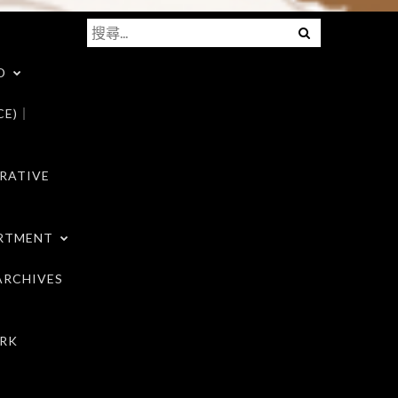
搜
Menu
尋
D
關
鍵
CE)｜
字:
RATIVE
RTMENT
RCHIVES
RK