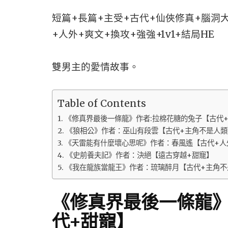
短篇+長篇+主受+古代+仙俠修真+腦洞
+人外+爽文+換攻+強強+1v1+結局HE
雙男主的愛情故事。
Table of Contents
《修真界最後一條龍》作者:拉棉花糖的兔子【古代
《狼相公》作者：巫山有段雲【古代+主角不是人類
《天雷能有什麼壞心思呢》作者：春風遙【古代+人
《史前養夫記》作者：決絕【遠古穿越+甜寵】
《我在龍族當龍王》作者：琉璃醉月【古代+主角不
《修真界最後一條龍》
代+甜寵】