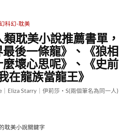
幻科幻-耽美
是人類耽美小說推薦書單，
界最後一條龍》、《狼相
什麼壞心思呢》、《史前
我在龍族當龍王》
le｜Eliza Starry｜伊莉莎・S(兩個筆名為同一人)
的耽美小說關鍵字