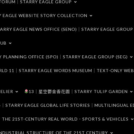
ORUM｜STARRY EAGLE GROUP
LE WEBSITE STORY COLLECTION
 EAGLE NEWS OFFICE (SENO)｜STARRY EAGLE GROUP
LUB
ANNING OFFICE (SPO)｜STARRY EAGLE GROUP (SEG)
｜STARRY EAGLE WORDS MUSEUM｜TEXT-ONLY WEB
ELIER
13｜星空鬱金香花園｜STARRY TULIP GARDEN
RY EAGLE GLOBAL LIFE STORIES｜MULTILINGUAL E
21ST-CENTURY REAL WORLD．SPORTS & VEHICLES
TRIAL STRUCTURE OF THE 21ST CENTURY