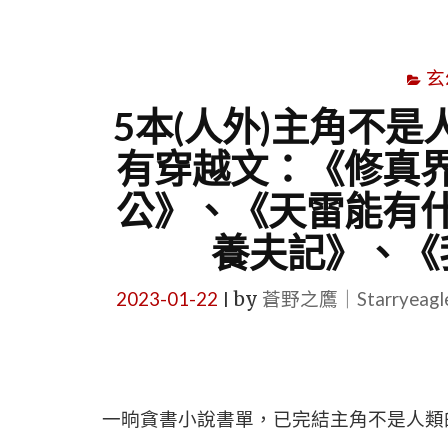
玄
5本(人外)主角不
有穿越文：《修真
公》、《天雷能有
養夫記》、《
2023-01-22
by
蒼野之鷹｜Starryeag
|
一晌貪書小說書單，已完結主角不是人類