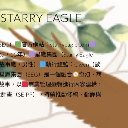
ARRY EAGLE
（SEG）
官方網站：starryeagle.com
023，15年）
星鷹集團（Starry Eagle
le（故事鷹，男性）
執行總監：Owen（歐
星鷹集團（SEG）是一個融合
奇幻、商
故事，以
商業管理邏輯進行內容建構，
版計畫（SEIPP），持續推動修稿、翻譯與