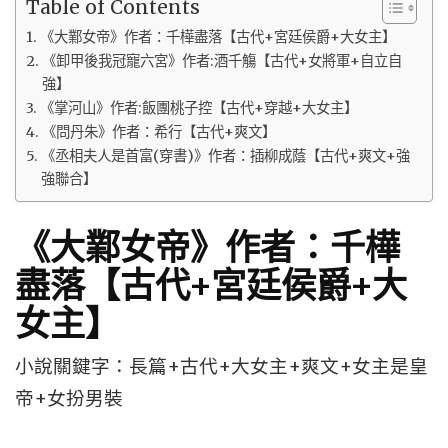
Table of Contents
《大鄴女帝》作者：千樺盡落【古代+宮廷侯爵+大女主】
《卸甲後我冠寵六宮》作者:酒千觴【古代+女將軍+自立自
強】
《掌河山》作者:飯團桃子控【古代+穿越+大女主】
《問丹朱》作者：希行【古代+爽文】
《丞相夫人是首富(穿書)》作者：插柳成蔭【古代+爽文+強
強聯合】
《大鄴女帝》作者：千樺
盡落【古代+宮廷侯爵+大
女主】
小說關鍵字：長篇+古代+大女主+爽文+女主是皇
帝+女扮男裝