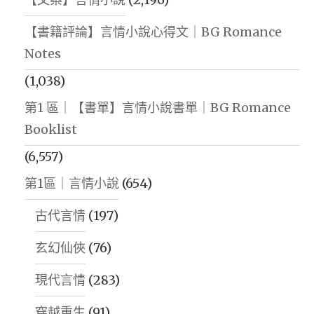
【書籍評論】言情小說心得文｜BG Romance
Notes
(1,038)
第1 區｜【書單】言情小說書單｜BG Romance
Booklist
(6,557)
第1區｜言情小說
(654)
古代言情
(197)
玄幻仙俠
(76)
現代言情
(283)
穿越重生
(91)