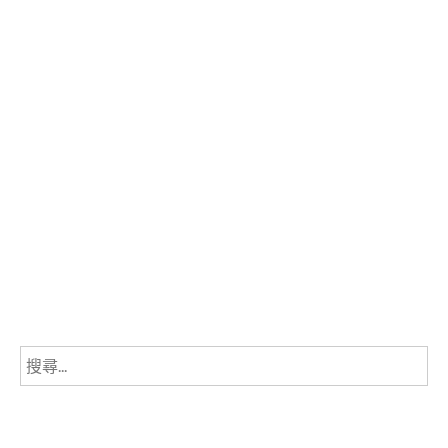
搜
尋
關