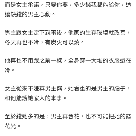
而是女主承諾，只要你要，多少錢我都能給你，這
讓缺錢的男主心動。
男主跟女主定下親事後，他家的生存環境就改善，
冬天再也不冷，有炭火可以燒。
他再也不用跟之前一樣，全身穿一大堆的衣服還在
冷。
女主從來不嫌棄男主窮，她看重的是男主的腦子，
和他能護她家人的本事。
至於錢她多的是，男主再會花，也不可能把她的錢
花光。