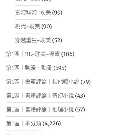
玄幻科幻-耽美
(99)
現代-耽美
(90)
穿越重生-耽美
(52)
第1區｜BL-耽美-漫畫
(106)
第1區｜動漫、動畫
(595)
第1區｜書籍評論｜其他類小說
(79)
第1區｜書籍評論｜奇幻小說
(43)
第1區｜書籍評論｜推理小說
(57)
第1區｜未分類
(4,226)