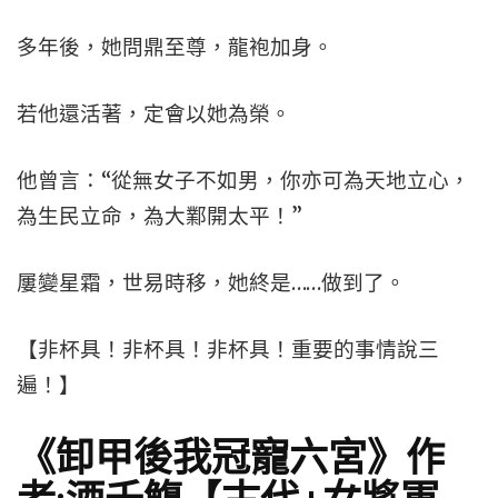
多年後，她問鼎至尊，龍袍加身。
若他還活著，定會以她為榮。
他曾言：“從無女子不如男，你亦可為天地立心，
為生民立命，為大鄴開太平！”
屢變星霜，世易時移，她終是……做到了。
【非杯具！非杯具！非杯具！重要的事情說三
遍！】
《卸甲後我冠寵六宮》作