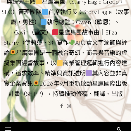
與經營主體
星鷹集團（Starry Eagle Group，
SEG）管理團隊
首席執行長：Story Eagle（故事
鷹，男性）
執行總監：Owen（歐恩）、
Gavin（蓋文）
星鷹集團故事由｜Eliza
Starry（伊莉莎・S）寫作
AI負責文字潤飾與評
論
星鷹集團是一個融合奇幻、商業與音樂的虛
擬集團經營故事，以
商業管理邏輯進行內容建
構，追求效率、精準與資訊透明
其內容並非真
實企業資訊
2026年9月重新啟動星鷹國際出版
計畫（SEIPP），持續推動修稿、翻譯、出版
Facebook
Instagram