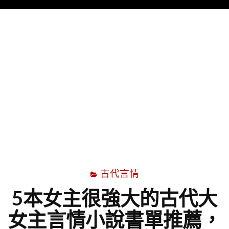
Menu
字
古代言情
5本女主很強大的古代大
女主言情小說書單推薦，