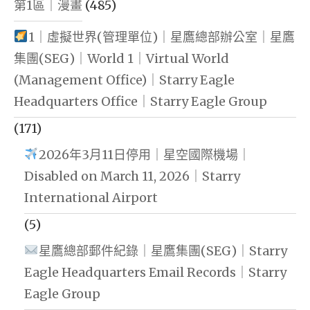
第1區｜漫畫
(485)
1｜虛擬世界(管理單位)｜星鷹總部辦公室｜星鷹
集團(SEG)｜World 1｜Virtual World
(Management Office)｜Starry Eagle
Headquarters Office｜Starry Eagle Group
(171)
2026年3月11日停用｜星空國際機場｜
Disabled on March 11, 2026｜Starry
International Airport
(5)
星鷹總部郵件紀錄｜星鷹集團(SEG)｜Starry
Eagle Headquarters Email Records｜Starry
Eagle Group