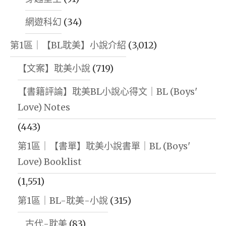
網遊科幻
(34)
第1區｜【BL耽美】小說介紹
(3,012)
【文案】耽美小說
(719)
【書籍評論】耽美BL小說心得文｜BL (Boys'
Love) Notes
(443)
第1區｜【書單】耽美小說書單｜BL (Boys'
Love) Booklist
(1,551)
第1區｜BL-耽美-小說
(315)
古代-耽美
(83)