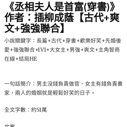
《丞相夫人是首富(穿書)》
作者：插柳成蔭【古代+爽
文+強強聯合】
小說關鍵字：長篇+古代+穿書+歡樂好笑+先婚後
愛+強強聯合+1V1+大女主+男強+爽文+主角智商
在線+結局HE
一句話簡介：男主沒錢負責做官、女主有錢負責養
家，兩人的婚姻就是輕鬆好笑的日子。
全文字數：約51萬
文案