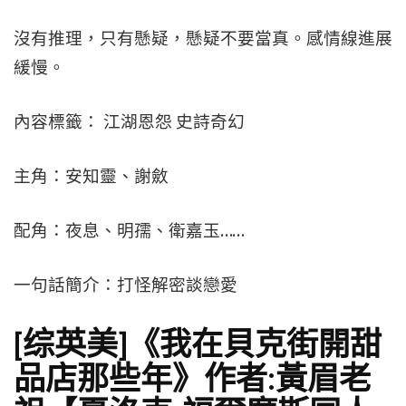
沒有推理，只有懸疑，懸疑不要當真。感情線進展
緩慢。
內容標籤： 江湖恩怨 史詩奇幻
主角：安知靈、謝斂
配角：夜息、明孺、衛嘉玉……
一句話簡介：打怪解密談戀愛
[综英美]《我在貝克街開甜
品店那些年》作者:黃眉老