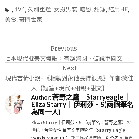
,
1V1
,
久別重逢
,
女扮男裝
,
暗戀
,
甜寵
,
結局HE
,
美食
,
豪門世家
文
Previous
章
七本現代耽美文盤點，有娛樂圈、破鏡重圓文
導
Next
覽
現代言情小說-《相親對象他長得很兇》作者:笑佳
人【短篇+現代+相親+甜文】
蒼野之鷹｜Starryeagle｜
Author:
Eliza Starry｜伊莉莎・S(兩個筆名
為同一人)
Eliza Starry｜伊莉莎・S （前筆名：蒼野之鷹） 21
世紀，台灣女性 星空文字博物館（Starry Eagle
Words Museum） 第二區星鷹集團：創作者。 負責