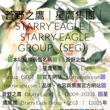
Skip
to
蒼野之鷹｜星鷹集團｜
content
STARRY EAGLE｜
STARRY EAGLE
GROUP（SEG）
本站使用兩個名稱
1｜蒼野之鷹｜Starry
Eagle
2｜星鷹集團｜Starry Eagle
Group（SEG）
官方網站：starryeagle.com
starryeagle.com：品牌、內容與集團官方網站
蒼野之鷹（Starry Eagle）：（2009–2023）
星
鷹集團（Starry Eagle Group，SEG）：（2025年