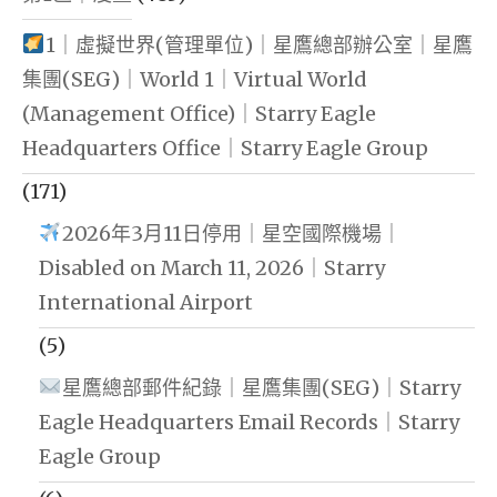
1｜虛擬世界(管理單位)｜星鷹總部辦公室｜星鷹
集團(SEG)｜World 1｜Virtual World
(Management Office)｜Starry Eagle
Headquarters Office｜Starry Eagle Group
(171)
2026年3月11日停用｜星空國際機場｜
Disabled on March 11, 2026｜Starry
International Airport
(5)
星鷹總部郵件紀錄｜星鷹集團(SEG)｜Starry
Eagle Headquarters Email Records｜Starry
Eagle Group