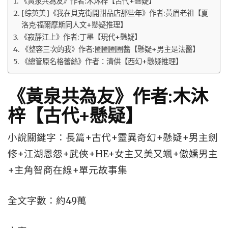
《黃泉共為友》作者:木沐梓【古代+懸疑】
[综英美]《我在貝克街開甜品店那些年》作者:黃眉老祖【夏
洛克·福爾摩斯同人文+懸疑推理】
《寂靜江上》作者:丁墨【現代+懸疑】
《整容三次的我》作者:圈圈圈圈醬【懸疑+男主是法醫】
《總管原名格蕾絲》作者：清供【西幻+懸疑推理】
《黃泉共為友》作者:木沐
梓【古代+懸疑】
小說關鍵字：長篇+古代+靈異奇幻+懸疑+男主劍
修+江湖恩怨+武俠+HE+女主又美又颯+傲嬌男主
+主角智商在線+單元故事集
全文字數：約49萬