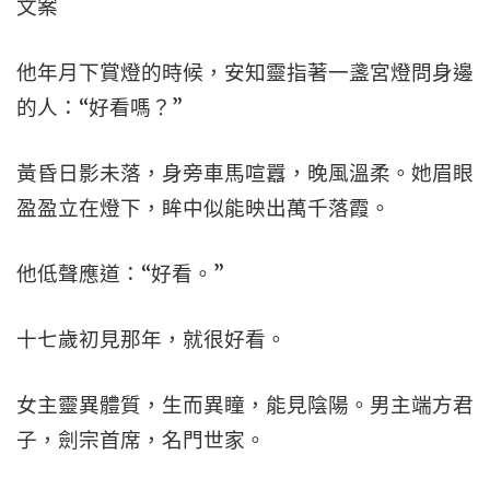
文案
他年月下賞燈的時候，安知靈指著一盞宮燈問身邊
的人：“好看嗎？”
黃昏日影未落，身旁車馬喧囂，晚風溫柔。她眉眼
盈盈立在燈下，眸中似能映出萬千落霞。
他低聲應道：“好看。”
十七歲初見那年，就很好看。
女主靈異體質，生而異瞳，能見陰陽。男主端方君
子，劍宗首席，名門世家。