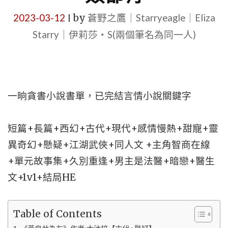
2023-03-12
by
蒼野之鷹｜Starryeagle｜Eliza
|
Starry｜伊莉莎・S(兩個筆名為同一人)
一晌貪書小說書單，已完結言情小說關鍵字
短篇+長篇+西幻+古代+現代+感情慢熱+甜寵+靈
異奇幻+懸疑+江湖武俠+同人文 +主角智商在線
+單元故事集+久別重逢+男主是法醫+暗戀+醫生
文+1v1+結局HE
Table of Contents