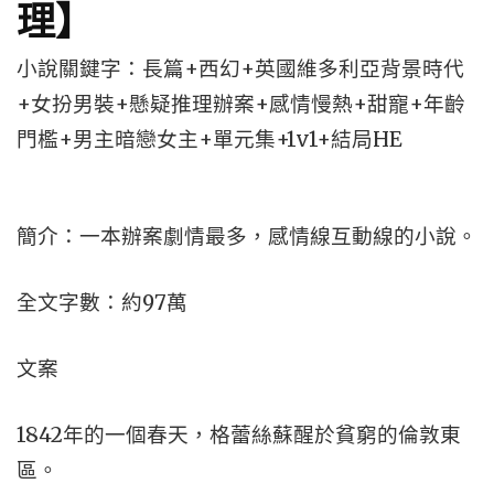
理】
小說關鍵字：長篇+西幻+英國維多利亞背景時代
+女扮男裝+懸疑推理辦案+感情慢熱+甜寵+年齡
門檻+男主暗戀女主+單元集+1v1+結局HE
簡介：一本辦案劇情最多，感情線互動線的小說。
全文字數：約97萬
文案
1842年的一個春天，格蕾絲蘇醒於貧窮的倫敦東
區。