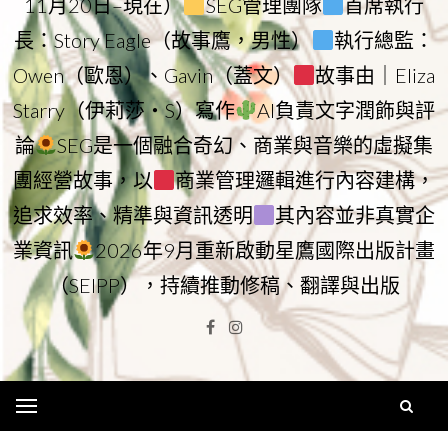
11月20日–現在）
SEG管理團隊
首席執行
長：Story Eagle（故事鷹，男性）
執行總監：
Owen（歐恩）、Gavin（蓋文）
故事由｜Eliza
Starry（伊莉莎・S）寫作
AI負責文字潤飾與評
論
SEG是一個融合奇幻、商業與音樂的虛擬集
團經營故事，以
商業管理邏輯進行內容建構，
追求效率、精準與資訊透明
其內容並非真實企
業資訊
2026年9月重新啟動星鷹國際出版計畫
（SEIPP），持續推動修稿、翻譯與出版
Facebook
Instagram
Menu