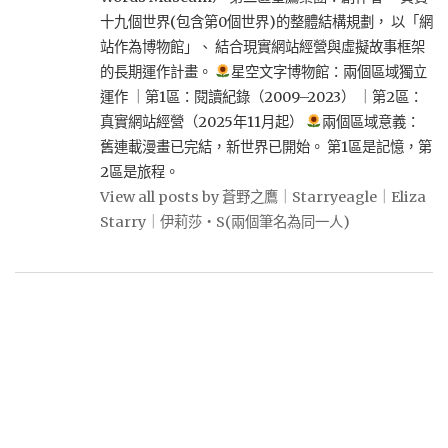
十九個世界(包含第0個世界)的整體結構規劃， 以「網
站作為博物館」、 結合現實網站經營與虛擬故事框架
的長期運作計畫。
星空文字博物館：兩個區域獨立
運作 ｜第1區：閱讀紀錄（2009–2023） ｜第2區：
真實網站經營（2025年11月起）
兩個區域意義：
舊連載漫畫已完結，新世界已開始。 第1區是記憶，第
2區是旅程。
View all posts by 蒼野之鷹｜Starryeagle｜Eliza
Starry｜伊莉莎・S(兩個筆名為同一人)