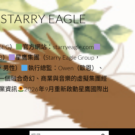
ARRY EAGLE
（SEG）
官方網站：starryeagle.com
23）
星鷹集團（Starry Eagle Group，
鷹，男性）
執行總監：Owen（歐恩）、
是一個融合奇幻、商業與音樂的虛擬集團經
業資訊
2026年9月重新啟動星鷹國際出
搜
Menu