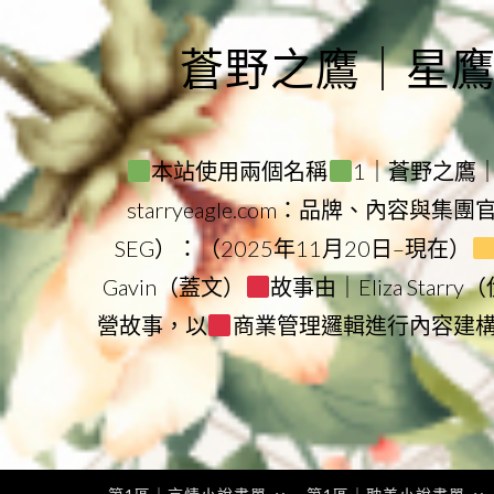
Skip
to
蒼野之鷹｜星鷹集團
content
本站使用兩個名稱
1｜蒼野之鷹｜Sta
starryeagle.com：品牌、內容與集
SEG）：（2025年11月20日–現在）
Gavin（蓋文）
故事由｜Eliza Star
營故事，以
商業管理邏輯進行內容建