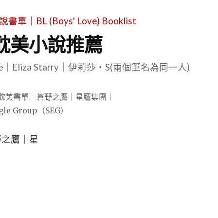
L (Boys' Love) Booklist
耽美小說推薦
le｜Eliza Starry｜伊莉莎・S(兩個筆名為同一人)