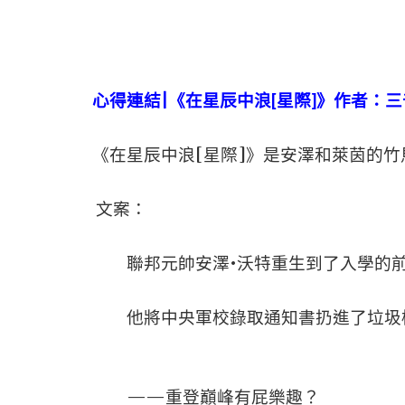
心得連結|
《在星辰中浪[星際]》作者：
《在星辰中浪[星際]》是安澤和萊茵的
文案：
聯邦元帥安澤•沃特重生到了入學的前
他將中央軍校錄取通知書扔進了垃圾
——重登巔峰有屁樂趣？