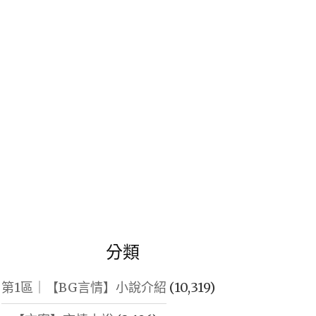
鍵
字:
分類
第1區｜【BG言情】小說介紹
(10,319)