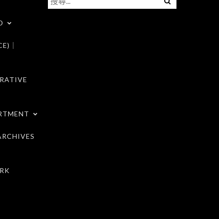
尋
D
關
鍵
CE)｜
字:
RATIVE
RTMENT
RCHIVES
RK