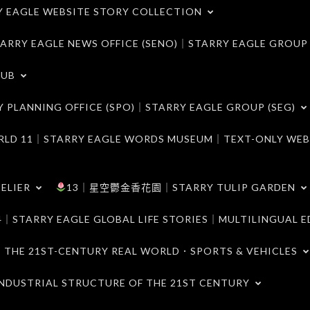
LE WEBSITE STORY COLLECTION
 EAGLE NEWS OFFICE (SENO)｜STARRY EAGLE GROUP
LUB
ANNING OFFICE (SPO)｜STARRY EAGLE GROUP (SEG)
｜STARRY EAGLE WORDS MUSEUM｜TEXT-ONLY WEB
ELIER
13｜星空鬱金香花園｜STARRY TULIP GARDEN
RY EAGLE GLOBAL LIFE STORIES｜MULTILINGUAL E
21ST-CENTURY REAL WORLD．SPORTS & VEHICLES
TRIAL STRUCTURE OF THE 21ST CENTURY