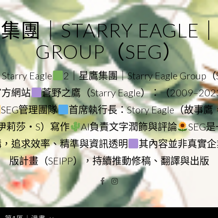
｜STARRY EAGLE｜ST
GROUP（SEG）
rry Eagle
2｜星鷹集團｜Starry Eagle Group
團官方網站
蒼野之鷹（Starry Eagle）：（2009–20
SEG管理團隊
首席執行長：Story Eagle（故事
ry（伊莉莎・S）寫作
AI負責文字潤飾與評論
SEG
構，追求效率、精準與資訊透明
其內容並非真實企
版計畫（SEIPP），持續推動修稿、翻譯與出版
Facebook
Instagram