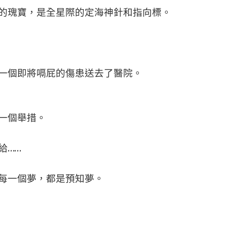
瑰寶，是全星際的定海神針和指向標。
個即將嗝屁的傷患送去了醫院。
一個舉措。
給……
每一個夢，都是預知夢。