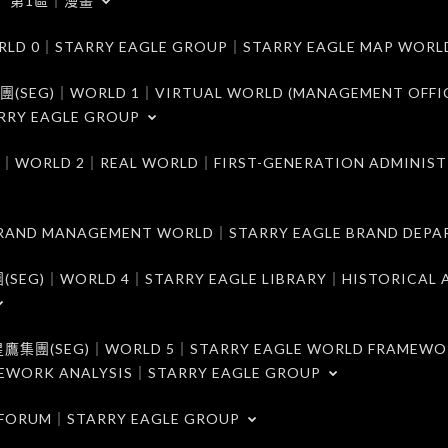
第1區｜漫畫
｜STARRY EAGLE GROUP｜STARRY EAGLE MAP WORL
)｜WORLD 1｜VIRTUAL WORLD (MANAGEMENT OFFI
RRY EAGLE GROUP
D 2｜REAL WORLD｜FIRST-GENERATION ADMINIST
MANAGEMENT WORLD｜STARRY EAGLE BRAND DEPA
ORLD 4｜STARRY EAGLE LIBRARY｜HISTORICAL A
EG)｜WORLD 5｜STARRY EAGLE WORLD FRAMEWO
MEWORK ANALYSIS｜STARRY EAGLE GROUP
ORUM｜STARRY EAGLE GROUP