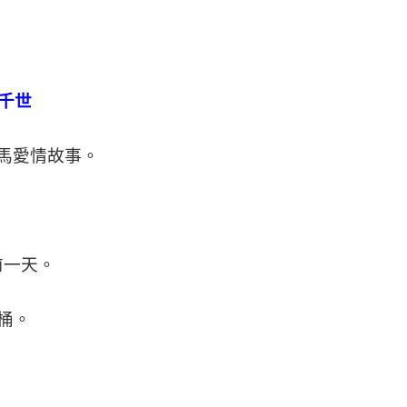
三千世
竹馬愛情故事。
一天。
桶。