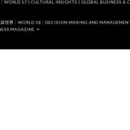
7 | CULTURAL INSIGHTS | GLOBAL BUSINESS & C
ORLD 18｜DECISION-MAKING AND MANAGEMENT 
NESS MAGAZINE