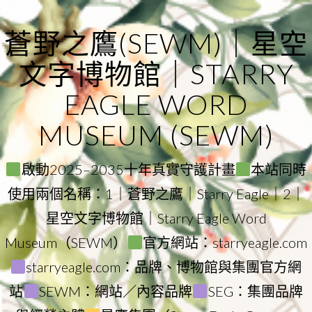
Skip
to
蒼野之鷹(SEWM)｜星空
content
文字博物館｜STARRY
EAGLE WORD
MUSEUM (SEWM)
啟動2025–2035十年真實守護計畫
本站同時
使用兩個名稱：1｜蒼野之鷹｜Starry Eagle｜2｜
星空文字博物館｜Starry Eagle Word
Museum（SEWM）
官方網站：starryeagle.com
starryeagle.com：品牌、博物館與集團官方網
站
SEWM：網站／內容品牌
SEG：集團品牌