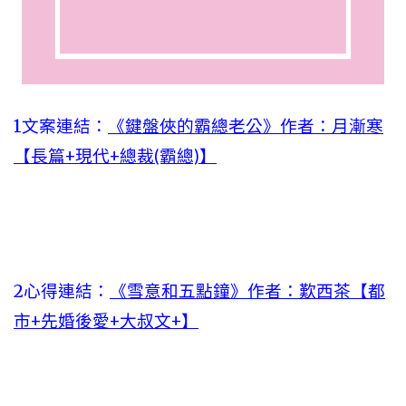
1文案連結：
《鍵盤俠的霸總老公》作者：月漸寒
【長篇+現代+總裁(霸總)】
2心得連結：
《雪意和五點鐘》作者：歎西茶【都
市+先婚後愛+大叔文+】