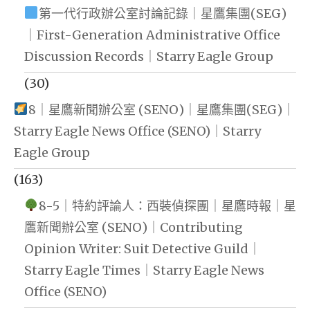
第一代行政辦公室討論記錄｜星鷹集團(SEG)
｜First-Generation Administrative Office
Discussion Records｜Starry Eagle Group
(30)
8｜星鷹新聞辦公室 (SENO)｜星鷹集團(SEG)｜
Starry Eagle News Office (SENO)｜Starry
Eagle Group
(163)
8-5｜特約評論人：西裝偵探團｜星鷹時報｜星
鷹新聞辦公室 (SENO)｜Contributing
Opinion Writer: Suit Detective Guild｜
Starry Eagle Times｜Starry Eagle News
Office (SENO)