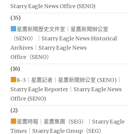
Starry Eagle News Office (SENO)
(35)
星鷹新聞歷史文件室｜星鷹新聞辦公室
（SENO）｜Starry Eagle News Historical
Archives｜Starry Eagle News
Office（SENO）
(16)
8-3｜星鷹記者｜星鷹新聞辦公室 (SENO)｜
Starry Eagle Reporter｜Starry Eagle News
Office (SENO)
(2)
星鷹時報｜星鷹集團（SEG）｜Starry Eagle
Times｜Starry Eagle Group（SEG）