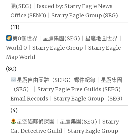
團(SEG)｜Issued by: Starry Eagle News
Office (SENO)｜Starry Eagle Group (SEG)
(11)
第0個世界｜星鷹集團(SEG)｜星鷹地圖世界｜
World 0｜Starry Eagle Group｜Starry Eagle
Map World
(80)
星鷹自由團體（SEFG）郵件紀錄｜星鷹集團
（SEG）｜Starry Eagle Free Guilds (SEFG)
Email Records｜Starry Eagle Group（SEG）
(4)
星空貓咪偵探團｜星鷹集團(SEG)｜Starry
Cat Detective Guild｜Starry Eagle Group