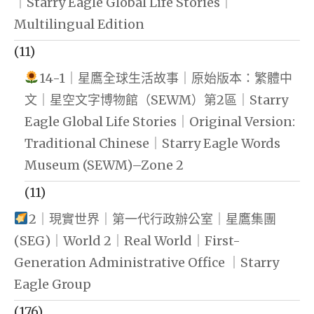
｜Starry Eagle Global Life Stories｜
Multilingual Edition
(11)
14-1｜星鷹全球生活故事｜原始版本：繁體中
文｜星空文字博物館（SEWM）第2區｜Starry
Eagle Global Life Stories｜Original Version:
Traditional Chinese｜Starry Eagle Words
Museum (SEWM)–Zone 2
(11)
2｜現實世界｜第一代行政辦公室｜星鷹集團
(SEG)｜World 2｜Real World｜First-
Generation Administrative Office ｜Starry
Eagle Group
(176)