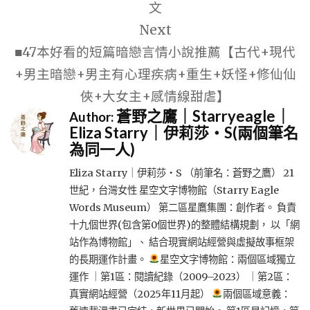
文
覽
Next
■47本好看的短篇暗戀言情小說推薦【古代+現代
+男主暗戀+男主有心理疾病+重生+妖怪+修仙仙
俠+大女主+感情線甜虐】
蒼野之鷹｜Starryeagle｜
Author:
Eliza Starry｜伊莉莎・S(兩個筆名
為同一人)
Eliza Starry｜伊莉莎・S （前筆名：蒼野之鷹） 21
世紀，台灣女性 星空文字博物館（Starry Eagle
Words Museum） 第二區星鷹集團：創作者。 負責
十九個世界(包含第0個世界)的整體結構規劃， 以「網
站作為博物館」、 結合現實網站經營與虛擬故事框架
的長期運作計畫。
星空文字博物館：兩個區域獨立
運作 ｜第1區：閱讀紀錄（2009–2023） ｜第2區：
真實網站經營（2025年11月起）
兩個區域意義：