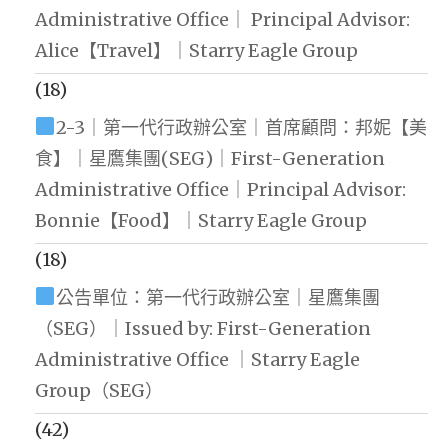
Administrative Office｜ Principal Advisor:
Alice【Travel】｜Starry Eagle Group
(18)
2-3｜第一代行政辦公室｜首席顧問：邦妮【美
食】｜星鷹集團(SEG)｜First-Generation
Administrative Office｜Principal Advisor:
Bonnie【Food】｜Starry Eagle Group
(18)
公告單位：第一代行政辦公室｜星鷹集團
（SEG）｜Issued by: First-Generation
Administrative Office ｜Starry Eagle
Group（SEG）
(42)