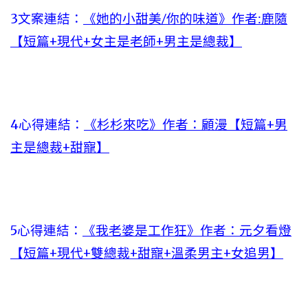
3文案連結：
《她的小甜美/你的味道》作者:鹿隨
【短篇+現代+女主是老師+男主是總裁】
4心得連結：
《杉杉來吃》作者：顧漫【短篇+男
主是總裁+甜寵】
5心得連結：
《我老婆是工作狂》作者：元夕看燈
【短篇+現代+雙總裁+甜寵+溫柔男主+女追男】