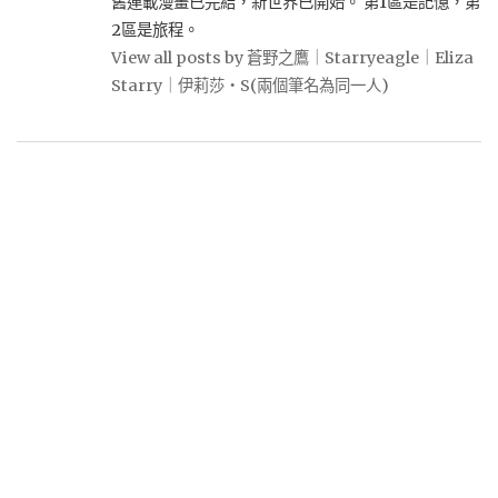
舊連載漫畫已完結，新世界已開始。 第1區是記憶，第
2區是旅程。
View all posts by 蒼野之鷹｜Starryeagle｜Eliza
Starry｜伊莉莎・S(兩個筆名為同一人)