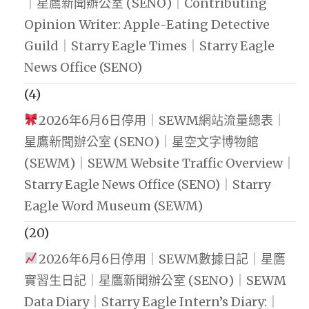
｜星鷹新聞辦公室 (SENO)｜Contributing
Opinion Writer: Apple-Eating Detective
Guild｜Starry Eagle Times｜Starry Eagle
News Office (SENO)
(4)
2026年6月6日停用｜SEWM網站流量總表｜
星鷹新聞辦公室 (SENO)｜星空文字博物館
(SEWM)｜SEWM Website Traffic Overview｜
Starry Eagle News Office (SENO)｜Starry
Eagle Word Museum (SEWM)
(20)
2026年6月6日停用｜SEWM數據日記｜星鷹
實習生日記｜星鷹新聞辦公室 (SENO)｜SEWM
Data Diary｜Starry Eagle Intern’s Diary:｜