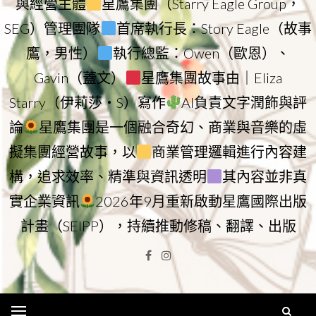
與經營主體
星鷹集團（Starry Eagle Group，
SEG）管理團隊
首席執行長：Story Eagle（故事
鷹，男性）
執行總監：Owen（歐恩）、
Gavin（蓋文）
星鷹集團故事由｜Eliza
Starry（伊莉莎・S）寫作
AI負責文字潤飾與評
論
星鷹集團是一個融合奇幻、商業與音樂的虛
擬集團經營故事，以
商業管理邏輯進行內容建
構，追求效率、精準與資訊透明
其內容並非真
實企業資訊
2026年9月重新啟動星鷹國際出版
計畫（SEIPP），持續推動修稿、翻譯、出版
Facebook
Instagram