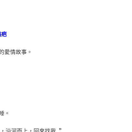
傷疤
的愛情故事。
睡。
，沿河而上，回來找我…”