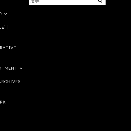
尋
D
關
鍵
CE)｜
字:
RATIVE
RTMENT
RCHIVES
RK