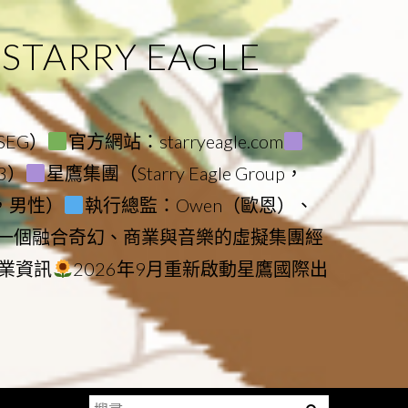
ARRY EAGLE
（SEG）
官方網站：starryeagle.com
23）
星鷹集團（Starry Eagle Group，
鷹，男性）
執行總監：Owen（歐恩）、
是一個融合奇幻、商業與音樂的虛擬集團經
業資訊
2026年9月重新啟動星鷹國際出
搜
Menu