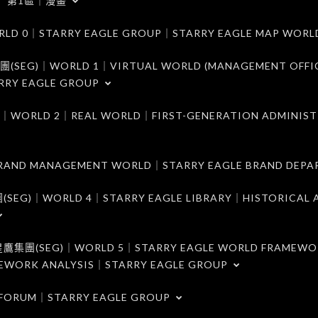
第1區｜漫畫
｜STARRY EAGLE GROUP｜STARRY EAGLE MAP WORL
)｜WORLD 1｜VIRTUAL WORLD (MANAGEMENT OFFI
RRY EAGLE GROUP
D 2｜REAL WORLD｜FIRST-GENERATION ADMINIST
MANAGEMENT WORLD｜STARRY EAGLE BRAND DEPA
ORLD 4｜STARRY EAGLE LIBRARY｜HISTORICAL A
EG)｜WORLD 5｜STARRY EAGLE WORLD FRAMEWO
MEWORK ANALYSIS｜STARRY EAGLE GROUP
ORUM｜STARRY EAGLE GROUP