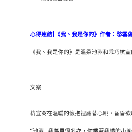
心得連結|
《我、我是你的》作者：愁雲
《我、我是你的》是溫柔池淵和乖巧杭宣
文案
杭宣窩在溫暖的懷抱裡聽著心跳，昏昏欲
“池淵…我夢見很多次，你乘著我編的小船