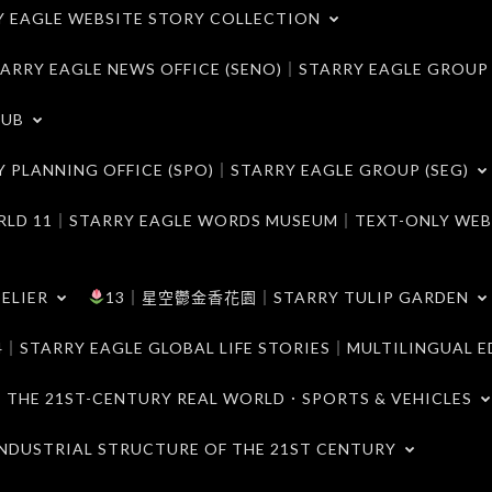
LE WEBSITE STORY COLLECTION
 EAGLE NEWS OFFICE (SENO)｜STARRY EAGLE GROUP
LUB
ANNING OFFICE (SPO)｜STARRY EAGLE GROUP (SEG)
｜STARRY EAGLE WORDS MUSEUM｜TEXT-ONLY WEB
ELIER
13｜星空鬱金香花園｜STARRY TULIP GARDEN
RY EAGLE GLOBAL LIFE STORIES｜MULTILINGUAL E
21ST-CENTURY REAL WORLD．SPORTS & VEHICLES
TRIAL STRUCTURE OF THE 21ST CENTURY