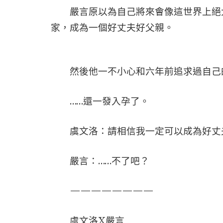
嚴言原以為自己將來會像這世界上絕大多
家，成為一個好丈夫好父親。
然後他一不小心和六年前追求過自己的A
……還一發入孕了。
虞文洛：請相信我一定可以成為好丈
嚴言：……不了吧？
————————
虞文洛X嚴言