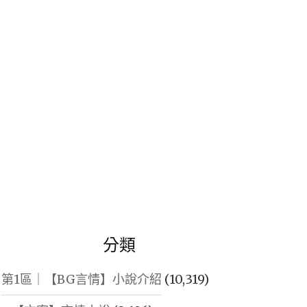
鍵
字:
分類
第1區｜【BG言情】小說介紹
(10,319)