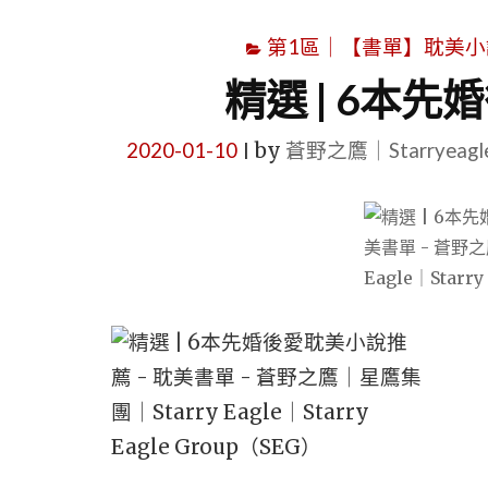
第1區｜【書單】耽美小說書單｜B
精選 | 6本
2020-01-10
by
蒼野之鷹｜Starryeag
|