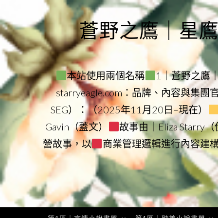
Skip
to
蒼野之鷹｜星鷹集團
content
本站使用兩個名稱
1｜蒼野之鷹｜Sta
starryeagle.com：品牌、內容與集
SEG）：（2025年11月20日–現在）
Gavin（蓋文）
故事由｜Eliza Star
營故事，以
商業管理邏輯進行內容建