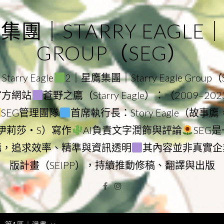
｜STARRY EAGLE｜ST
GROUP（SEG）
rry Eagle
2｜星鷹集團｜Starry Eagle Group
團官方網站
蒼野之鷹（Starry Eagle）：（2009–20
SEG管理團隊
首席執行長：Story Eagle（故事
ry（伊莉莎・S）寫作
AI負責文字潤飾與評論
SEG
構，追求效率、精準與資訊透明
其內容並非真實企
版計畫（SEIPP），持續推動修稿、翻譯與出版
Facebook
Instagram