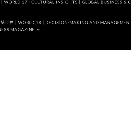
7 | CULTURAL INSIGHTS | GLOBAL BUSINESS & C
ORLD 18｜DECISION-MAKING AND MANAGEMENT 
NESS MAGAZINE