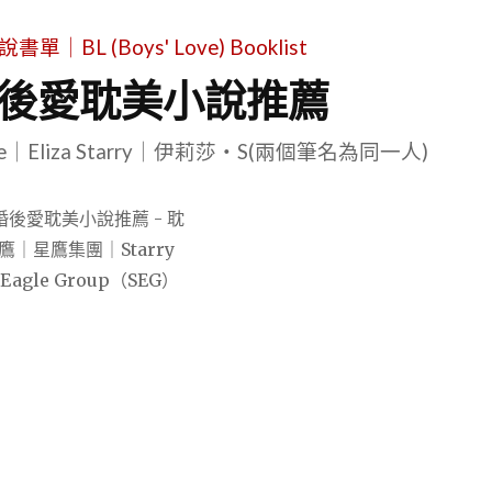
L (Boys' Love) Booklist
先婚後愛耽美小說推薦
le｜Eliza Starry｜伊莉莎・S(兩個筆名為同一人)