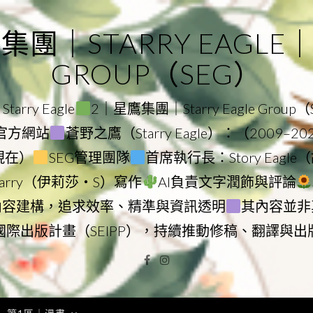
｜STARRY EAGLE｜ST
GROUP（SEG）
rry Eagle
2｜星鷹集團｜Starry Eagle Group
集團官方網站
蒼野之鷹（Starry Eagle）：（2009–2
–現在）
SEG管理團隊
首席執行長：Story Eag
Starry（伊莉莎・S）寫作
AI負責文字潤飾與評論
內容建構，追求效率、精準與資訊透明
其內容並非
國際出版計畫（SEIPP），持續推動修稿、翻譯與出
Facebook
Instagram