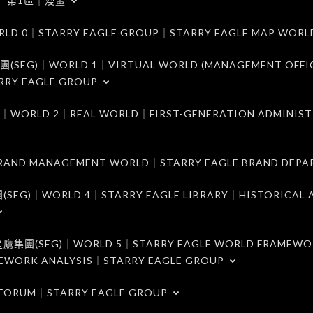
第1區｜漫畫
｜STARRY EAGLE GROUP｜STARRY EAGLE MAP WORL
)｜WORLD 1｜VIRTUAL WORLD (MANAGEMENT OFFI
RRY EAGLE GROUP
D 2｜REAL WORLD｜FIRST-GENERATION ADMINIST
MANAGEMENT WORLD｜STARRY EAGLE BRAND DEPA
ORLD 4｜STARRY EAGLE LIBRARY｜HISTORICAL A
EG)｜WORLD 5｜STARRY EAGLE WORLD FRAMEWO
MEWORK ANALYSIS｜STARRY EAGLE GROUP
ORUM｜STARRY EAGLE GROUP