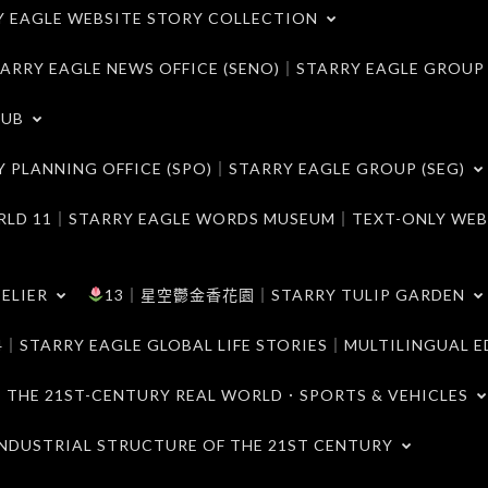
LE WEBSITE STORY COLLECTION
 EAGLE NEWS OFFICE (SENO)｜STARRY EAGLE GROUP
LUB
ANNING OFFICE (SPO)｜STARRY EAGLE GROUP (SEG)
｜STARRY EAGLE WORDS MUSEUM｜TEXT-ONLY WEB
ELIER
13｜星空鬱金香花園｜STARRY TULIP GARDEN
RY EAGLE GLOBAL LIFE STORIES｜MULTILINGUAL E
21ST-CENTURY REAL WORLD．SPORTS & VEHICLES
TRIAL STRUCTURE OF THE 21ST CENTURY