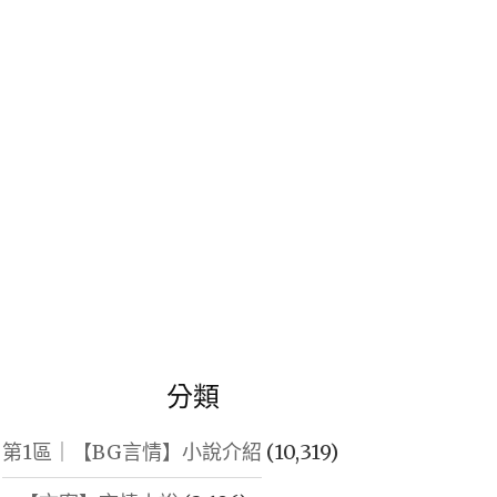
鍵
字:
分類
第1區｜【BG言情】小說介紹
(10,319)