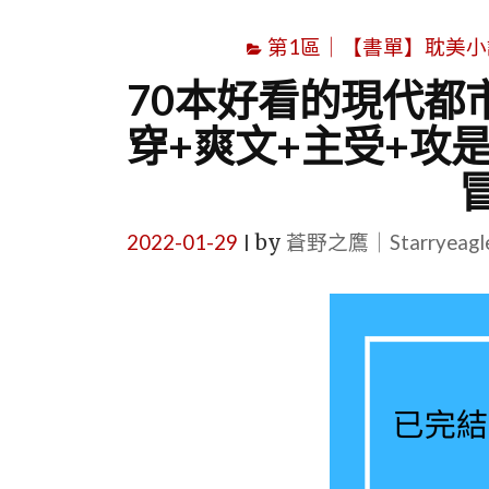
第1區｜【書單】耽美小說書單｜B
70本好看的現代都
穿+爽文+主受+攻
2022-01-29
by
蒼野之鷹｜Starryeag
|