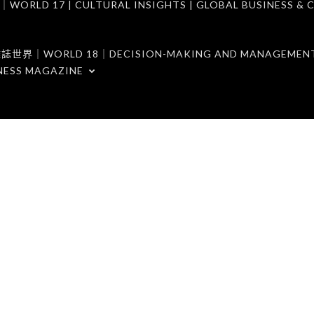
7 | CULTURAL INSIGHTS | GLOBAL BUSINESS & C
ORLD 18｜DECISION-MAKING AND MANAGEMENT 
NESS MAGAZINE