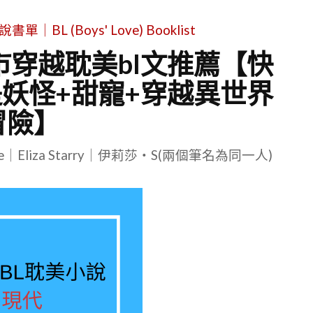
L (Boys' Love) Booklist
市穿越耽美bl文推薦【快
是妖怪+甜寵+穿越異世界
冒險】
le｜Eliza Starry｜伊莉莎・S(兩個筆名為同一人)