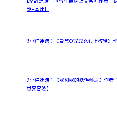
1簡評連結：
《帝企鵝線上養鳥》作者：慕
寵+基建】
2心得連結：
《賢慧O穿成兇狠上校後》作
3心得連結：
《我和我的妖怪鄰居》作者：
世界冒險】