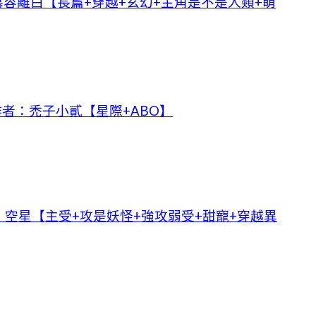
容離白【長篇+穿越+玄幻+主角是不是人類+萌
者：禿子小貳【星際+ABO】
空星【主受+攻是妖怪+強攻弱受+甜寵+穿越異