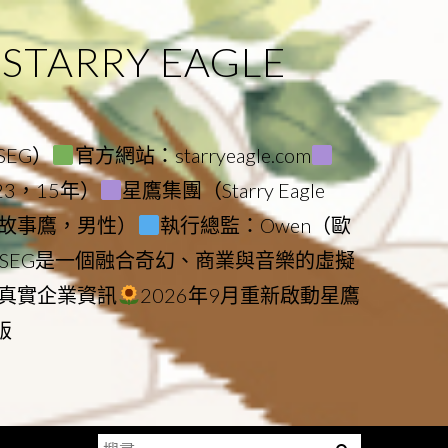
ARRY EAGLE
（SEG）
官方網站：starryeagle.com
023，15年）
星鷹集團（Starry Eagle
le（故事鷹，男性）
執行總監：Owen（歐
SEG是一個融合奇幻、商業與音樂的虛擬
真實企業資訊
2026年9月重新啟動星鷹
版
搜
Menu