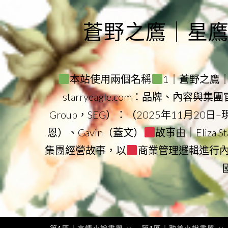
Skip
to
蒼野之鷹｜星鷹集團
content
本站使用兩個名稱
1｜蒼野之鷹｜Sta
starryeagle.com：品牌、內容與
Group，SEG）：（2025年11月20日
恩）、Gavin（蓋文）
故事由｜Eliza 
集團經營故事，以
商業管理邏輯進行