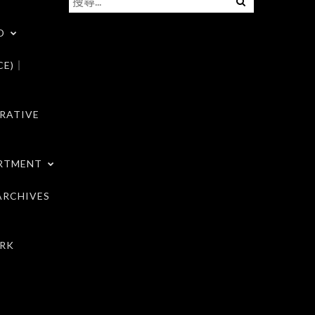
尋
D
關
鍵
CE)｜
字:
RATIVE
RTMENT
RCHIVES
RK