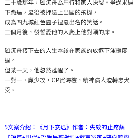
二十歲那年，顧沉舟為周行和家人決裂。爭過求過
下跪過，最後被押送上出國的飛機，
成為四九城紅色圈子裡最出名的笑話。
三個月後，發誓愛他的人爬上他對頭的床。
顧沉舟接下去的人生本該在家族的放逐下渾噩度
過。
但某一天，他忽然甦醒了。
一對一，顧少攻，CP賀海樓，精神病人渣轉忠犬
受。
5文案介紹：
《月下安途》作者：失效的止疼藥
【短篇+現代+攻受是死對頭+歡喜冤家+雙向暗戀