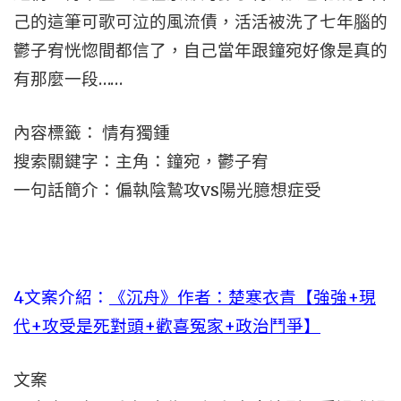
己的這筆可歌可泣的風流債，活活被洗了七年腦的
鬱子宥恍惚間都信了，自己當年跟鐘宛好像是真的
有那麼一段……
內容標籤： 情有獨鍾
搜索關鍵字：主角：鐘宛，鬱子宥
一句話簡介：偏執陰鷙攻vs陽光臆想症受
4文案介紹：
《沉舟》作者：楚寒衣青【強強+現
代+攻受是死對頭+歡喜冤家+政治鬥爭】
文案