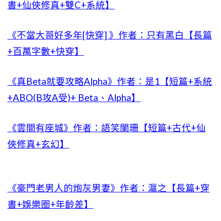
書+仙俠修真+雙C+系統】
《不當大哥好多年[快穿] 》作者：只有黑白【長篇
+百萬字數+快穿】
《真Beta就要攻略Alpha》作者：是1【短篇+系統
+ABO(B攻A受)+ Beta、Alpha】
《雲間有座城》作者：語笑闌珊【短篇+古代+仙
俠修真+玄幻】
《豪門老男人的炮灰男妻》作者：瀛之【長篇+穿
書+娛樂圈+年齡差】