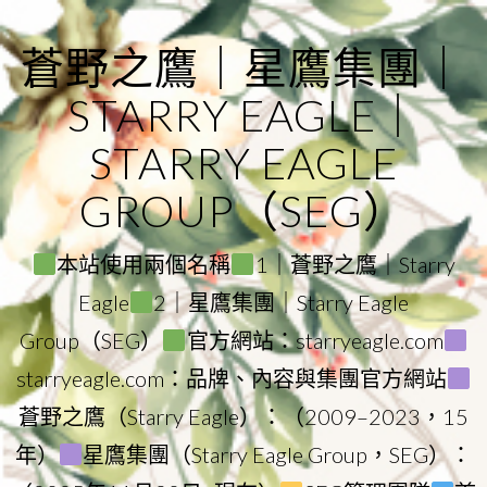
Skip
to
蒼野之鷹｜星鷹集團｜
content
STARRY EAGLE｜
STARRY EAGLE
GROUP（SEG）
本站使用兩個名稱
1｜蒼野之鷹｜Starry
Eagle
2｜星鷹集團｜Starry Eagle
Group（SEG）
官方網站：starryeagle.com
starryeagle.com：品牌、內容與集團官方網站
蒼野之鷹（Starry Eagle）：（2009–2023，15
年）
星鷹集團（Starry Eagle Group，SEG）：