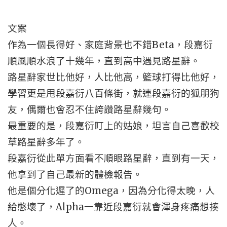
文案
作為一個長得好、家庭背景也不錯Beta，段嘉衍
順風順水浪了十幾年，直到高中遇見路星辭。
路星辭家世比他好，人比他高，籃球打得比他好，
學習更是甩段嘉衍八百條街，就連段嘉衍的狐朋狗
友，偶爾也會忍不住誇讚路星辭幾句。
最重要的是，段嘉衍盯上的姑娘，坦言自己喜歡校
草路星辭多年了。
段嘉衍從此單方面看不順眼路星辭，直到有一天，
他拿到了自己最新的體檢報告。
他是個分化遲了的Omega，因為分化得太晚，人
給憋壞了，Alpha一靠近段嘉衍就會渾身疼痛想揍
人。