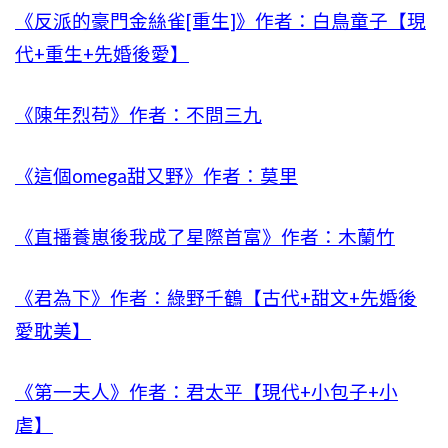
《反派的豪門金絲雀[重生]》作者：白鳥童子【現
代+重生+先婚後愛】
《陳年烈苟》作者：不問三九
《這個omega甜又野》作者：莫里
《直播養崽後我成了星際首富》作者：木蘭竹
《君為下》作者：綠野千鶴【古代+甜文+先婚後
愛耽美】
《第一夫人》作者：君太平【現代+小包子+小
虐】