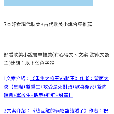
7本好看現代耽美+古代耽美小說合集推薦
好看耽美小說書單推薦(有心得文、文案|甜寵文為
主)連結：以下藍色字體
1文案介紹：
《重生之將軍VS將軍》作者：蒙面大
俠【星際+雙重生+攻受是死對頭+歡喜冤家+雙向
暗戀+軍校生+機甲+強強+甜寵】
2文案介紹：
《總互懟的倆總監結婚了》作者：祝