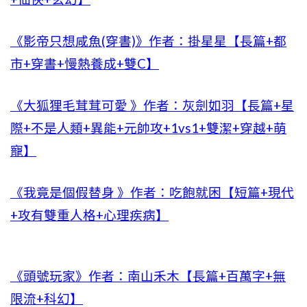
《影帝只想咸魚(穿書)》作者：掛星星【長篇+都
市+穿書+慢熱養成+雙C】
《大狐狸毛茸茸可愛 》作者：灰劍如羽【長篇+星
際+不是人類+異能+元帥攻+1vs1+雙潔+穿越+萌
寵】
《我竟是個假替身 》作者：吃飽就困【短篇+現代
+攻有雙重人格+心理疾病】
《頭號玩家》作者：南山禾木【長篇+百萬字+無
限流+科幻】