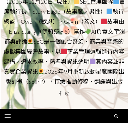
（2025年11月20日–現在）
SEG管理團隊
首
席執行長：Story Eagle（故事鷹，男性）
執行
總監：Owen（歐恩）、Gavin（蓋文）
故事由
｜Eliza Starry（伊莉莎・S）寫作
AI負責文字潤
飾與評論
SEG是一個融合奇幻、商業與音樂的
虛擬集團經營故事，以
商業管理邏輯進行內容
建構，追求效率、精準與資訊透明
其內容並非
真實企業資訊
2026年9月重新啟動星鷹國際出
版計畫（SEIPP），持續推動修稿、翻譯與出版
Facebook
Instagram
Menu