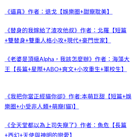
《逼真》作者：退戈【娛樂圈+甜寵耽美】
《替身的我嫁給了渣攻他叔》作者：北羅【短篇
+雙替身+雙重人格小攻+現代+豪門世家】
《老婆是頂級Alpha，我該怎麼辦》作者：海藻大
王【長篇+星際+ABO+爽文+小攻重生+軍校生】
《我把你當正經貓你卻》作者:本萌巨甜【短篇+娛
樂圈+小受非人類+萌寵(貓)】
《全天堂都以為上司失寵了》作者：魚危【長篇
+西幻+天使與神明的戀愛】