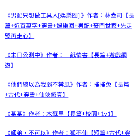
《男配只想做工具人[娛樂圈] 》作者：林盎司【長
篇+近百萬字+穿書+娛樂圈+男配+豪門世家+先走
腎再走心】
《末日公測中》作者：一紙情書【長篇+遊戲網
遊】
《他們總以為我弱不禁風》作者：搖搖兔【長篇
+古代+穿書+仙俠修真】
《某某》作者：木蘇里【長篇+校園+1v1】
《師弟，不可以》作者：狐不仙【短篇+古代+穿