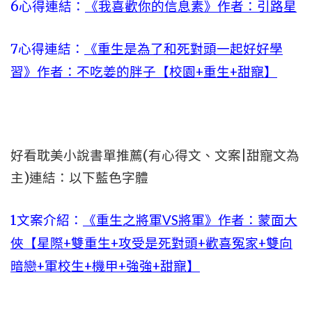
6心得連結：
《我喜歡你的信息素》作者：引路星
7心得連結：
《重生是為了和死對頭一起好好學
習》作者：不吃姜的胖子【校園+重生+甜寵】
好看耽美小說書單推薦(有心得文、文案|甜寵文為
主)連結：以下藍色字體
1文案介紹：
《重生之將軍VS將軍》作者：蒙面大
俠【星際+雙重生+攻受是死對頭+歡喜冤家+雙向
暗戀+軍校生+機甲+強強+甜寵】