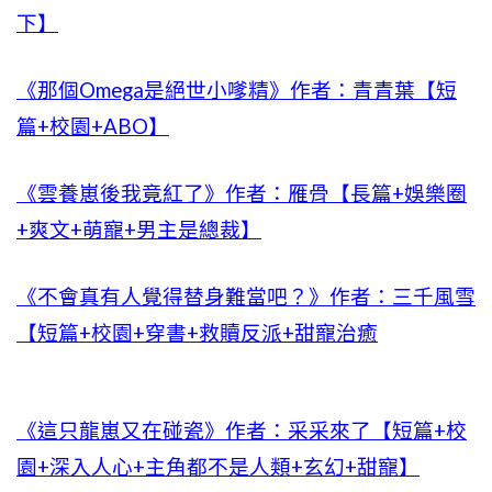
下】
《那個Omega是絕世小嗲精》作者：青青葉【短
篇+校園+ABO】
《雲養崽後我竟紅了》作者：雁骨【長篇+娛樂圈
+爽文+萌寵+男主是總裁】
《不會真有人覺得替身難當吧？》作者：三千風雪
【短篇+校園+穿書+救贖反派+甜寵治癒
《這只龍崽又在碰瓷》作者：采采來了【短篇+校
園+深入人心+主角都不是人類+玄幻+甜寵】