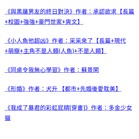
《與黑蓮男友的終日對決》作者：承認欲求【長篇
+校園+強強+豪門世家+爽文】
《小人魚他超凶》作者：采采來了【長篇+現代
+萌寵+主角不是人類(人魚)+不是人類】
《同桌令我無心學習》作者：蘇景閑
《形婚》作者：犬升 【都市+先婚後愛耽美】
《我成了暴君的彩虹屁精[穿書]》作者：多金少女
貓