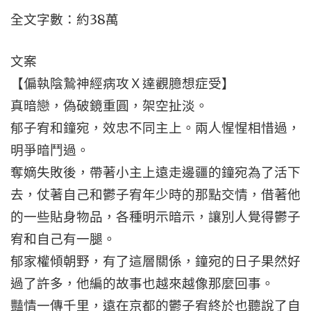
全文字數：約38萬
文案
【偏執陰鷙神經病攻Ｘ達觀臆想症受】
真暗戀，偽破鏡重圓，架空扯淡。
郁子宥和鐘宛，效忠不同主上。兩人惺惺相惜過，
明爭暗鬥過。
奪嫡失敗後，帶著小主上遠走邊疆的鐘宛為了活下
去，仗著自己和鬱子宥年少時的那點交情，借著他
的一些貼身物品，各種明示暗示，讓別人覺得鬱子
宥和自己有一腿。
郁家權傾朝野，有了這層關係，鐘宛的日子果然好
過了許多，他編的故事也越來越像那麼回事。
豔情一傳千里，遠在京都的鬱子宥終於也聽說了自