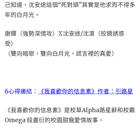
己知道，沈安途這個“死對頭”其實是他求而不得多
年的白月光。
謝鐸（強勢深情攻）X沈安途/沈凜（狡猾誘惑
受）
（雙向暗戀，雙向白月光，謊言裡的真愛）
6心得連結：
《我喜歡你的信息素》作者：引路星
《我喜歡你的信息素》是校草Alpha路星辭和校霸
Omega 段嘉衍的校園甜寵愛情故事。