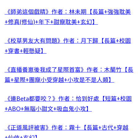
《師弟這個戲精》作者：林未期【長篇+強強耽美
+修真(修仙)+年下+甜寵耽美+玄幻】
《校草男友大有問題》作者：月下歸【長篇+校園
+穿書+輕懸疑】
《直播養崽後我成了星際首富》作者：木蘭竹【長
篇+星際+團寵小受穿越+小攻是不是人類】
《連Beta都要咬？》作者：恰到好處【短篇+校園
+ABO+無腦小甜文+吸血鬼小攻】
《正道風評被害》作者：霧十【長篇+古代+穿越
+仙俠+玄幻】