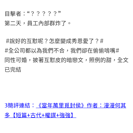
目擊者：“？？？？？”
第二天，員工內部群炸了。
#說好的互懟呢？怎麼變成秀恩愛了？#
#全公司都以為我們不合，我們卻在偷偷啃嘴#
同性可婚，披著互懟皮的暗戀文，照例的甜，全文
已完結
3簡評連結：
《當年萬里覓封侯》作者：漫漫何其
多【短篇+古代+權謀+強強】