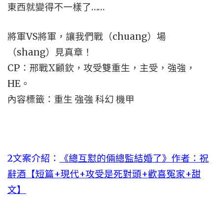
東西就變得不一樣了……
將軍VS將軍，讓我們戰（chuang）場
（shang）見真章！
CP：邢戰X顧欽，攻受雙重生，主受，強強，
HE。
內容標籤：重生 強強 科幻 機甲
2文案介紹：
《總互懟的倆總監結婚了》作者：祝
辭酒【短篇+現代+攻受是死對頭+歡喜冤家+甜
文】