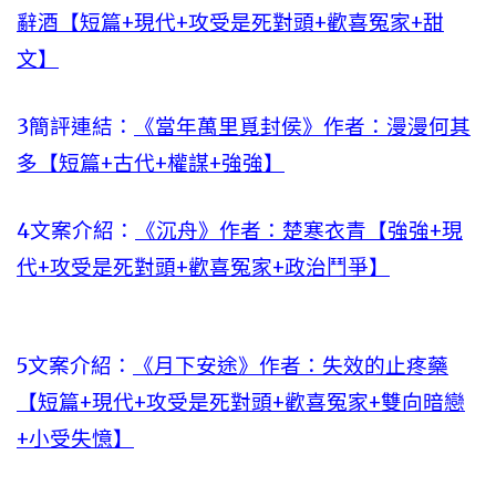
辭酒【短篇+現代+攻受是死對頭+歡喜冤家+甜
文】
3簡評連結：
《當年萬里覓封侯》作者：漫漫何其
多【短篇+古代+權謀+強強】
4文案介紹：
《沉舟》作者：楚寒衣青【強強+現
代+攻受是死對頭+歡喜冤家+政治鬥爭】
5文案介紹：
《月下安途》作者：失效的止疼藥
【短篇+現代+攻受是死對頭+歡喜冤家+雙向暗戀
+小受失憶】