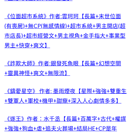
《位面超市系統》作者:雲珂珂【長篇+末世位面
(有喪屍)+無CP(無感情線)+超市系統+男主開店(超
市店長)+超市經營文+男主視角+金手指大+事業型
男主+快穿+爽文】
《詐欺大師》作者:銀發死魚眼【長篇+幻想空間
+靈異神怪+爽文+無限流】
《鑄愛星空》 作者: 墨雨煙夜【星際+強強+雙重生
+雙軍人+軍校+機甲+甜寵+深入人心劇情多多】
《逐王》作者：水千丞【長篇+百萬字+古代+權謀
+強強+狗血+虐+追夫火葬場+結局HE+CP是年