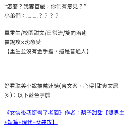
“怎麼？我妻管嚴，你們有意見？”
小弟們：………？？？？
單重生/校園甜文/日常流/雙向治癒
霍銳攻x沈愈受
【重生並沒有金手指，還是普通人】
好看耽美小說推薦連結(含文案、心得|甜爽文居
多)：以下藍色字體
《女裝後我掰彎了老闆》作者：梨子甜甜【雙男主
+短篇+現代+女裝攻】