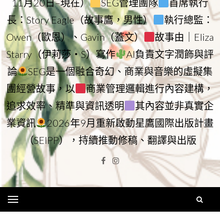
11月20日–現在）
SEG管理團隊
首席執行
長：Story Eagle（故事鷹，男性）
執行總監：
Owen（歐恩）、Gavin（蓋文）
故事由｜Eliza
Starry（伊莉莎・S）寫作
AI負責文字潤飾與評
論
SEG是一個融合奇幻、商業與音樂的虛擬集
團經營故事，以
商業管理邏輯進行內容建構，
追求效率、精準與資訊透明
其內容並非真實企
業資訊
2026年9月重新啟動星鷹國際出版計畫
（SEIPP），持續推動修稿、翻譯與出版
Facebook
Instagram
Menu