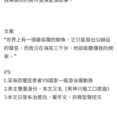
教練張燃的高冷溫情愛情故事。
文案
“世界上有一頭最孤獨的鯨魚，它只能發出52赫茲
的聲音，而我沉在海底三千米，他卻能聽懂我的頻
率。”
PS:
1.深海恐懼症患者VS國家一級游泳運動員
2.男主雙重身份，本文又名《男神只唱工口歌曲》
3.本文日常系治癒向，暖冬文，非典型聲控文