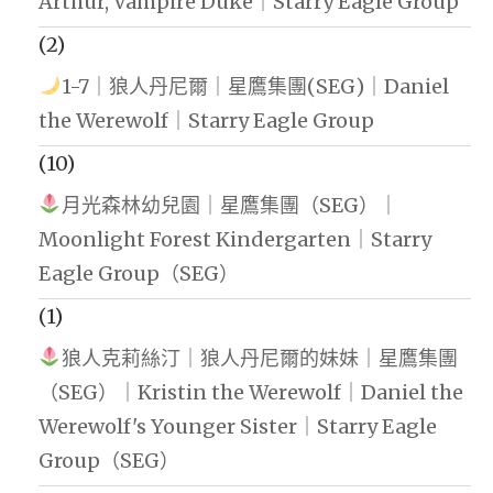
Arthur, Vampire Duke｜Starry Eagle Group
(2)
1-7｜狼人丹尼爾｜星鷹集團(SEG)｜Daniel
the Werewolf｜Starry Eagle Group
(10)
月光森林幼兒園｜星鷹集團（SEG）｜
Moonlight Forest Kindergarten｜Starry
Eagle Group（SEG）
(1)
狼人克莉絲汀｜狼人丹尼爾的妹妹｜星鷹集團
（SEG）｜Kristin the Werewolf｜Daniel the
Werewolf's Younger Sister｜Starry Eagle
Group（SEG）