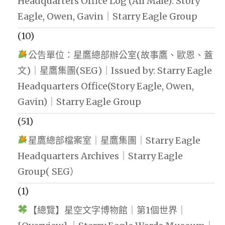
Headquarters Office Log (All Male): Story
Eagle, Owen, Gavin｜Starry Eagle Group
(10)
公告單位：星鷹總部辦公室(故事鷹、歐恩、蓋
文)｜星鷹集團(SEG)｜Issued by: Starry Eagle
Headquarters Office(Story Eagle, Owen,
Gavin)｜Starry Eagle Group
(51)
星鷹總部檔案室｜星鷹集團｜Starry Eagle
Headquarters Archives｜Starry Eagle
Group( SEG）
(1)
【總覽】星空文字博物館｜第1個世界｜