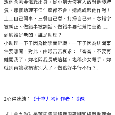
想他含著金湯匙出身，從小到大沒有人敢對他發脾
氣，那個助理不但什麼都不會，還處處跟他作對！
上工自己開車、三餐自己煮、打掃自己來、念錯字
被糾正、做錯事被訓話、做錯事要他幫忙善後……
到底誰是老闆、誰是助理？
小助理一下子因為開學而辭職、一下子因為緋聞事
件要離開，對此，由曦苦苦哀求：「杳杳，不要再
離開我了，妳老闆我長成這樣，堪稱少女殺手，妳
就別再讓我禍害別人了，做點好事行不行？」
2
心得連結：
《十拿九吻》作者：博妹
《十拿九吻》是華周集團總裁周延卿和總裁助理余