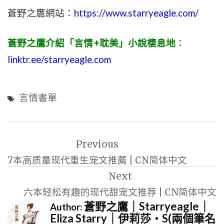
蒼野之鷹網站：
https://www.starryeagle.com/
蒼野之鷹介紹「言情+耽美」小說棲息地
：
linktr.ee/starryeagle.com
言情書單
文
Previous
章
7本高质量现代重生宠文推薦 | CN简体中文
導
Next
覽
六本轻松有趣的现代甜宠文推荐 | CN简体中文
蒼野之鷹｜Starryeagle｜
Author:
Eliza Starry｜伊莉莎・S(兩個筆名