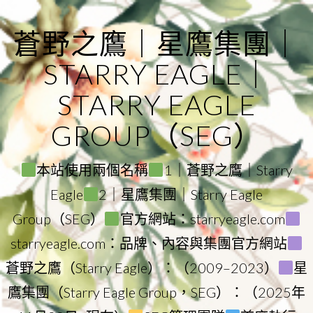
Skip
to
蒼野之鷹｜星鷹集團｜
content
STARRY EAGLE｜
STARRY EAGLE
GROUP（SEG）
本站使用兩個名稱
1｜蒼野之鷹｜Starry
Eagle
2｜星鷹集團｜Starry Eagle
Group（SEG）
官方網站：starryeagle.com
starryeagle.com：品牌、內容與集團官方網站
蒼野之鷹（Starry Eagle）：（2009–2023）
星
鷹集團（Starry Eagle Group，SEG）：（2025年