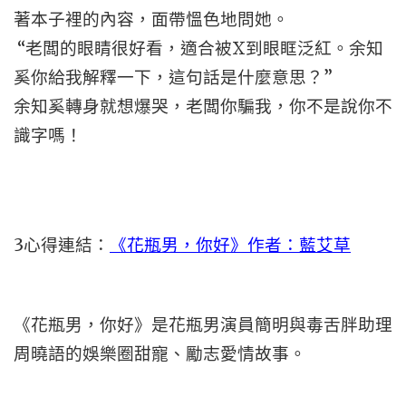
著本子裡的內容，面帶慍色地問她。
“老闆的眼睛很好看，適合被X到眼眶泛紅。余知
奚你給我解釋一下，這句話是什麼意思？”
余知奚轉身就想爆哭，老闆你騙我，你不是說你不
識字嗎！
3
心得連結：
《花瓶男，你好》作者：藍艾草
《花瓶男，你好》是花瓶男演員簡明與毒舌胖助理
周曉語的娛樂圈甜寵、勵志愛情故事。