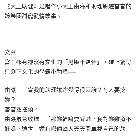
《天王助理》是唱作小天王由曦和助理尉遲杳杳的
娛樂圈甜寵愛情故事。
文案
當啥都有卻沒有文化的「男版千頌伊」，碰上窮得
只剩下文化的學霸小助理──
由曦：「當我的助理讓妳覺得很丟臉？有人要挖
妳？」
杳杳搖搖頭。
由曦氣急敗壞：「那妳幹嘛要辭職？我對妳難道不
好嗎？這世上還有哪個藝人天天開車載自己的助