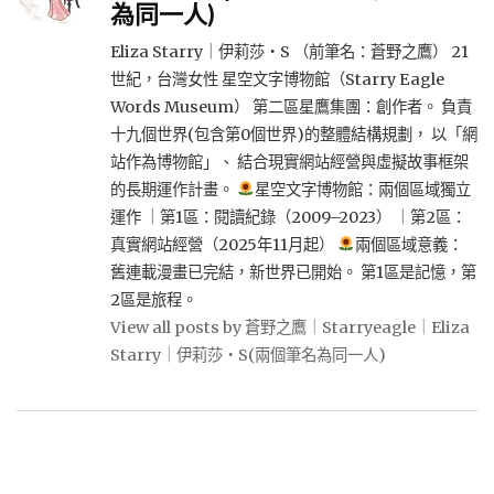
為同一人)
Eliza Starry｜伊莉莎・S （前筆名：蒼野之鷹） 21
世紀，台灣女性 星空文字博物館（Starry Eagle
Words Museum） 第二區星鷹集團：創作者。 負責
十九個世界(包含第0個世界)的整體結構規劃， 以「網
站作為博物館」、 結合現實網站經營與虛擬故事框架
的長期運作計畫。
星空文字博物館：兩個區域獨立
運作 ｜第1區：閱讀紀錄（2009–2023） ｜第2區：
真實網站經營（2025年11月起）
兩個區域意義：
舊連載漫畫已完結，新世界已開始。 第1區是記憶，第
2區是旅程。
View all posts by 蒼野之鷹｜Starryeagle｜Eliza
Starry｜伊莉莎・S(兩個筆名為同一人)