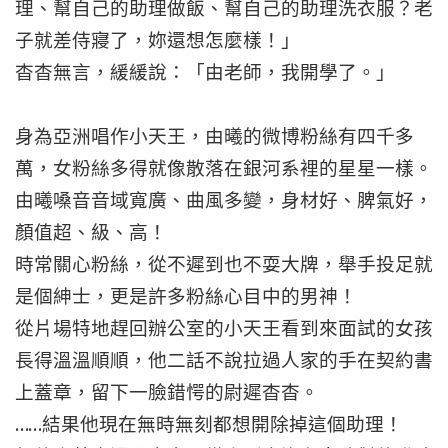
理、幫自己的助理做飯、幫自己的助理洗衣服？老
子就差侍寢了，妳還想怎麼樣！」
杳杳無言，緩緩說：「由老師，我開學了。」
身為亞洲唱作小天王，由曦的微博粉絲有四千多
萬，女粉絲多得就像散落在銀河系裡的星星一樣。
由曦嗓音音域寬廣、曲風多變，身材好、脾氣好，
顏值超、級、高！
時常關心粉絲，從不遲到也不耍大牌，舉手投足就
是個紳士，更是許多粉絲心目中的男神！
從片場特地趕回辦公室的小天王看到來面試的女孩
長得溫溫順順，他二話不說拉過人家的手在契約書
上蓋章，留下一臉錯愕的尉遲杳杳。
……結果他現在無時無刻都想開除掉這個助理！