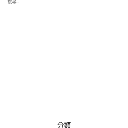
尋
關
鍵
字:
分類