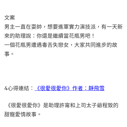
文案
男主一直在耍帥，想要進軍實力演技派，有一天新
來的助理說：你還是繼續當花瓶男吧！
一個花瓶男遭遇毒舌失戀女，大家共同進步的故
事。
4
心得連結：
《很愛很愛你》作者：靜飛雪
《很愛很愛你》是助理許甯和上司太子爺程致的
甜寵愛情故事。