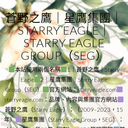
Skip
to
蒼野之鷹｜星鷹集團｜
content
STARRY EAGLE｜
STARRY EAGLE
GROUP（SEG）
本站使用兩個名稱
1｜蒼野之鷹｜Starry
Eagle
2｜星鷹集團｜Starry Eagle
Group（SEG）
官方網站：starryeagle.com
starryeagle.com：品牌、內容與集團官方網站
蒼野之鷹（Starry Eagle）：（2009–2023，15
年）
星鷹集團（Starry Eagle Group，SEG）：