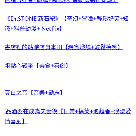
白箱【社會+職場+勵志+科普動畫制作知識】
《Dr.STONE 新石紀》【奇幻+冒險+輕鬆好笑+知
識+科普動漫+ Netflix】
書店裡的骷髏店員本田【現實職場+輕鬆搞笑】
粗點心戰爭【美食+喜劇】
真白之音【音樂+勵志】
品酒要在成為夫妻後【日常+搞笑+泡麵番+浪漫愛
情喜劇】