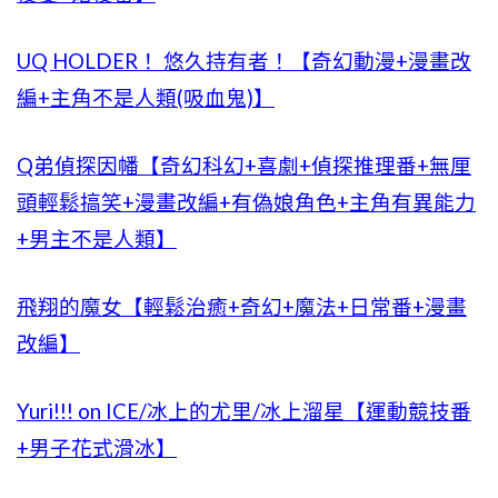
UQ HOLDER！ 悠久持有者！【奇幻動漫+漫畫改
編+主角不是人類(吸血鬼)】
Q弟偵探因幡【奇幻科幻+喜劇+偵探推理番+無厘
頭輕鬆搞笑+漫畫改編+有偽娘角色+主角有異能力
+男主不是人類】
飛翔的魔女【輕鬆治癒+奇幻+魔法+日常番+漫畫
改編】
Yuri!!! on ICE/冰上的尤里/冰上溜星【運動競技番
+男子花式滑冰】