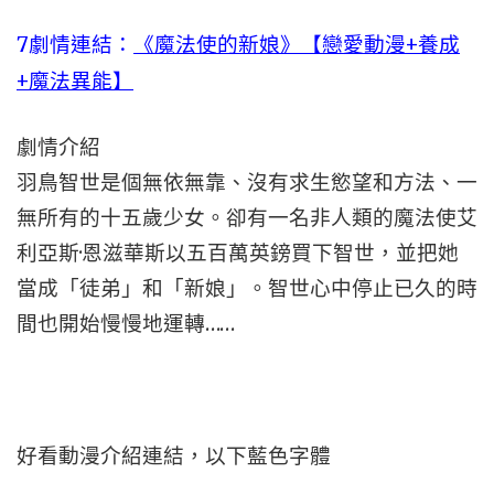
7劇情連結：
《魔法使的新娘》【戀愛動漫+養成
+魔法異能】
劇情介紹
羽鳥智世是個無依無靠、沒有求生慾望和方法、一
無所有的十五歲少女。卻有一名非人類的魔法使艾
利亞斯·恩滋華斯以五百萬英鎊買下智世，並把她
當成「徒弟」和「新娘」。智世心中停止已久的時
間也開始慢慢地運轉……
好看動漫介紹連結，以下藍色字體