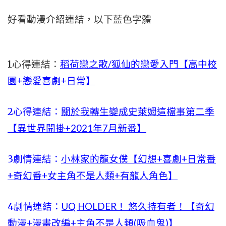
好看動漫介紹連結，以下藍色字體
1心得連結：
稻荷戀之歌/狐仙的戀愛入門【高中校
園+戀愛喜劇+日常】
2心得連結：
關於我轉生變成史萊姆這檔事第二季
【異世界開掛+2021年7月新番】
3劇情連結：
小林家的龍女僕【幻想+喜劇+日常番
+奇幻番+女主角不是人類+有龍人角色】
4劇情連結：
UQ HOLDER！ 悠久持有者！【奇幻
動漫+漫畫改編+主角不是人類(吸血鬼)】