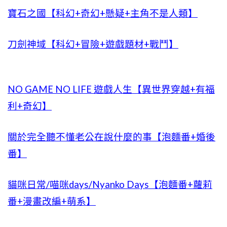
寶石之國【科幻+奇幻+懸疑+主角不是人類】
刀劍神域【科幻+冒險+遊戲題材+戰鬥】
NO GAME NO LIFE 遊戲人生【異世界穿越+有福
利+奇幻】
關於完全聽不懂老公在說什麼的事【泡麵番+婚後
番】
貓咪日常/喵咪days/Nyanko Days【泡麵番+蘿莉
番+漫畫改編+萌系】