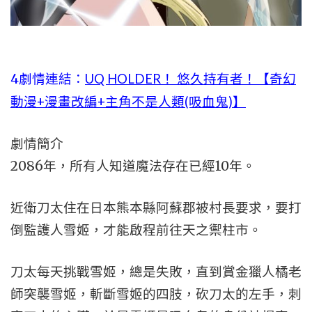
4劇情連結：
UQ HOLDER！ 悠久持有者！【奇幻
動漫+漫畫改編+主角不是人類(吸血鬼)】
劇情簡介
2086年，所有人知道魔法存在已經10年。
近衛刀太住在日本熊本縣阿蘇郡被村長要求，要打
倒監護人雪姬，才能啟程前往天之禦柱市。
刀太每天挑戰雪姬，總是失敗，直到賞金獵人橘老
師突襲雪姬，斬斷雪姬的四肢，砍刀太的左手，刺