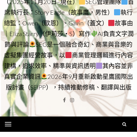
（2025年11月20日–現在）
SEG管理團隊
首
席執行長：Story Eagle（故事鷹，男性）
執行
總監：Owen（歐恩）、Gavin（蓋文）
故事由
｜Eliza Starry（伊莉莎・S）寫作
AI負責文字潤
飾與評論
SEG是一個融合奇幻、商業與音樂的
虛擬集團經營故事，以
商業管理邏輯進行內容
建構，追求效率、精準與資訊透明
其內容並非
真實企業資訊
2026年9月重新啟動星鷹國際出
版計畫（SEIPP），持續推動修稿、翻譯與出版
Facebook
Instagram
Menu