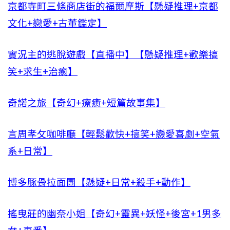
京都寺町三條商店街的福爾摩斯【懸疑推理+京都
文化+戀愛+古董鑑定】
實況主的逃脫遊戲【直播中】【懸疑推理+歡樂搞
笑+求生+治癒】
奇諾之旅【奇幻+療癒+短篇故事集】
言周孝攵咖啡廳【輕鬆歡快+搞笑+戀愛喜劇+空氣
系+日常】
博多豚骨拉面團【懸疑+日常+殺手+動作】
搖曳莊的幽奈小姐【奇幻+靈異+妖怪+後宮+1男多