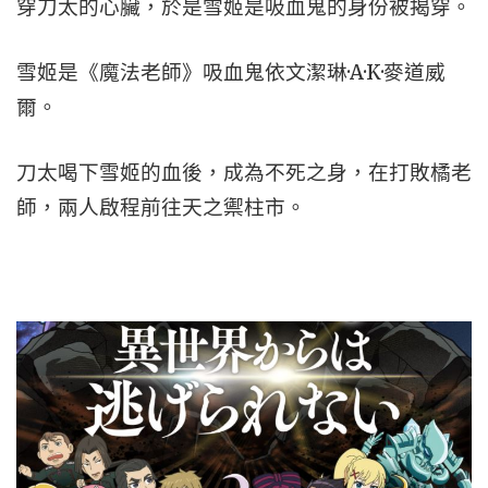
穿刀太的心臟，於是雪姬是吸血鬼的身份被揭穿。
雪姬是《魔法老師》吸血鬼依文潔琳·A·K·麥道威
爾。
刀太喝下雪姬的血後，成為不死之身，在打敗橘老
師，兩人啟程前往天之禦柱市。