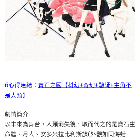
6心得連結：
寶石之國【科幻+奇幻+懸疑+主角不
是人類】
劇情簡介
以未來為舞台，人類消失後，取而代之的是寶石生
命體、月人、安多米拉比利斯族(外觀如同海蛞