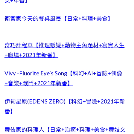
女+車番】
衛宮家今天的餐桌風景【日常+料理+美食】
奇巧計程車【推理懸疑+動物主角題材+寫實人生
+職場+2021年新番】
Vivy -Fluorite Eye’s Song【科幻+AI+冒險+偶像
+音樂+戰鬥+2021年新番】
伊甸星原(EDENS ZERO)【科幻+冒險+2021年新
番】
舞伎家的料理人【日常+治癒+料理+美食+舞妓文