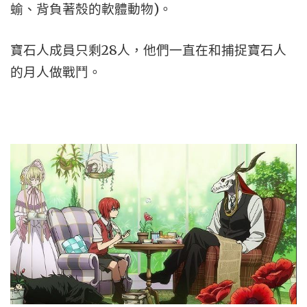
蝓、背負著殼的軟體動物)。
寶石人成員只剩28人，他們一直在和捕捉寶石人
的月人做戰鬥。