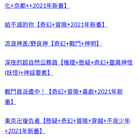
化+京都++2021年新番】
給不滅的你【奇幻+冒險+2021年新番】
流浪神差/野良神【奇幻+戰鬥+神明】
深夜的超自然公務員【推理+懸疑+奇幻+靈異神怪
(妖怪)+神話要素】
戰鬥員派遣中！【奇幻+冒險+喜劇+2021年新
番】
東京卍復仇者【懸疑+奇幻+冒險+穿越+不良少年
+2021年新番】