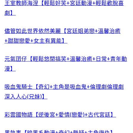
王室教師海涅【輕鬆好笑+宮廷動漫+輕鬆歡脫喜
劇】
儘管如此世界依然美麗【宮廷姐弟戀+溫馨治癒
+甜甜戀愛+女主有異能】
元氣囝仔【輕鬆悠閒搞笑+溫馨治癒+日常+青年動
漫】
吸血鬼騎士【奇幻+主角是吸血鬼+倫理劇倫理劇
深入人心(兄妹)】
彩雲國物語【逆後宮+愛情(戀愛)+古代宮廷】
黑執事【暗黑系動漫+奇幻+懸疑+主角復仇】