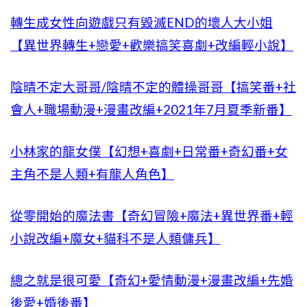
轉生成女性向遊戲只有毀滅END的壞人大小姐
【異世界轉生+戀愛+歡樂搞笑喜劇+改編輕小說】
陰晴不定大哥哥/陰晴不定的體操哥哥【搞笑番+社
會人+職場動漫+漫畫改編+2021年7月夏季新番】
小林家的龍女僕【幻想+喜劇+日常番+奇幻番+女
主角不是人類+有龍人角色】
從零開始的魔法書【奇幻冒險+魔法+異世界番+輕
小說改編+魔女+貓科不是人類傭兵】
總之就是很可愛【奇幻+愛情動漫+漫畫改編+先婚
後愛+婚後番】