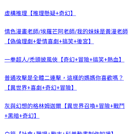
虛構推理【推理懸疑+奇幻】
情色漫畫老師/埃羅芒阿老師/我的妹妹是黃漫老師
【偽倫理劇+愛情喜劇+搞笑+後宮】
一拳超人/禿頭披風俠【奇幻+冒險+搞笑+熱血】
普通攻擊是全體二連擊，這樣的媽媽你喜歡嗎？
【異世界+喜劇+奇幻+冒險】
灰與幻想的格林姆迦爾【異世界召喚+冒險+戰鬥
+黑暗+奇幻】