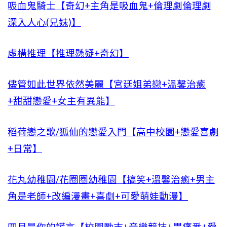
吸血鬼騎士【奇幻+主角是吸血鬼+倫理劇倫理劇
深入人心(兄妹)】
虛構推理【推理懸疑+奇幻】
儘管如此世界依然美麗【宮廷姐弟戀+溫馨治癒
+甜甜戀愛+女主有異能】
稻荷戀之歌/狐仙的戀愛入門【高中校園+戀愛喜劇
+日常】
花丸幼稚園/花圈圈幼稚園【搞笑+溫馨治癒+男主
角是老師+改編漫畫+喜劇+可愛萌娃動漫】