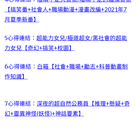
【搞笑番+社會人+職場動漫+漫畫改編+2021年7
月夏季新番】
5心得連結：
超能力女兒/極道超女/黑社會的超能
力女兒【奇幻+搞笑+校園】
6心得連結：
白箱【社會+職場+勵志+科普動畫制
作知識】
7心得連結：
深夜的超自然公務員【推理+懸疑+奇
幻+靈異神怪(妖怪)+神話要素】