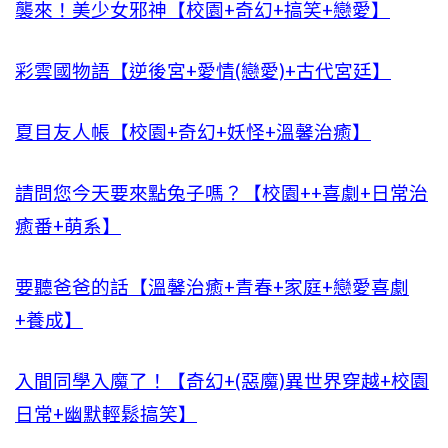
襲來！美少女邪神【校園+奇幻+搞笑+戀愛】
彩雲國物語【逆後宮+愛情(戀愛)+古代宮廷】
夏目友人帳【校園+奇幻+妖怪+溫馨治癒】
請問您今天要來點兔子嗎？【校園++喜劇+日常治
癒番+萌系】
要聽爸爸的話【溫馨治癒+青春+家庭+戀愛喜劇
+養成】
入間同學入魔了！【奇幻+(惡魔)異世界穿越+校園
日常+幽默輕鬆搞笑】