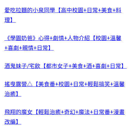
愛吃拉麵的小泉同學【高中校園+日常+美食+料
理】
《學園奶爸》心得+劇情+人物介紹【校園+溫馨
+喜劇+親情+日常】
酒鬼妹子/宅飲【都市女子+美食+酒+喜劇+日常】
搖曳露營△【美食番+校園+日常+輕鬆搞笑+溫馨
治癒】
飛翔的魔女【輕鬆治癒+奇幻+魔法+日常番+漫畫
改編】