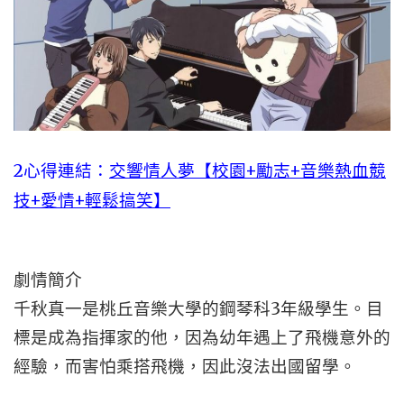
2心得連結：
交響情人夢【校園+勵志+音樂熱血競
技+愛情+輕鬆搞笑】
劇情簡介
千秋真一是桃丘音樂大學的鋼琴科3年級學生。目
標是成為指揮家的他，因為幼年遇上了飛機意外的
經驗，而害怕乘搭飛機，因此沒法出國留學。