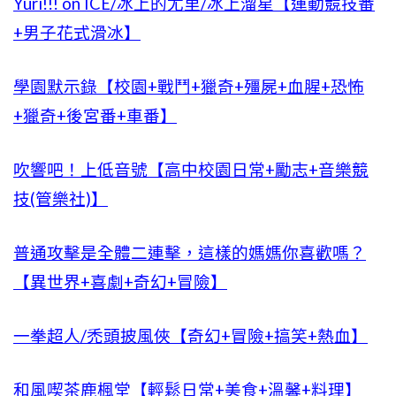
Yuri!!! on ICE/冰上的尤里/冰上溜星【運動競技番
+男子花式滑冰】
學園默示錄【校園+戰鬥+獵奇+殭屍+血腥+恐怖
+獵奇+後宮番+車番】
吹響吧！上低音號【高中校園日常+勵志+音樂競
技(管樂社)】
普通攻擊是全體二連擊，這樣的媽媽你喜歡嗎？
【異世界+喜劇+奇幻+冒險】
一拳超人/禿頭披風俠【奇幻+冒險+搞笑+熱血】
和風喫茶鹿楓堂【輕鬆日常+美食+溫馨+料理】