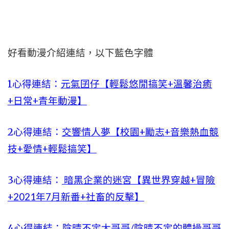
好看動漫介紹連結，以下藍色字體
1心得連結：
元氣囝仔【輕鬆悠閒搞笑+溫馨治癒
+日常+青年動漫】
2心得連結：
交響情人夢【校園+勵志+音樂熱血競
技+愛情+輕鬆搞笑】
3心得連結：
暗黑企業的迷宮【異世界穿越+冒險
+2021年7月新番+社畜的反擊】
4心得連結：
陰晴不定大哥哥/陰晴不定的體操哥哥