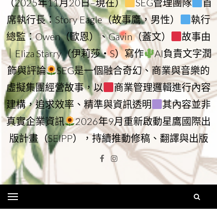
（2025年11月20日–現在）
SEG管理團隊
首
席執行長：Story Eagle（故事鷹，男性）
執行
總監：Owen（歐恩）、Gavin（蓋文）
故事由
｜Eliza Starry（伊莉莎・S）寫作
AI負責文字潤
飾與評論
SEG是一個融合奇幻、商業與音樂的
虛擬集團經營故事，以
商業管理邏輯進行內容
建構，追求效率、精準與資訊透明
其內容並非
真實企業資訊
2026年9月重新啟動星鷹國際出
版計畫（SEIPP），持續推動修稿、翻譯與出版
Facebook
Instagram
Menu