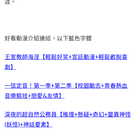
涯。
好看動漫介紹連結，以下藍色字體
王室教師海涅【輕鬆好笑+宮廷動漫+輕鬆歡脫喜
劇】
一弦定音！第一季+第二季【校園勵志+青春熱血
音樂競技+戀愛&友情】
深夜的超自然公務員【推理+懸疑+奇幻+靈異神怪
(妖怪)+神話要素】