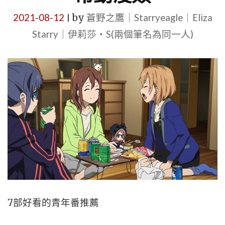
2021-08-12
by
蒼野之鷹｜Starryeagle｜Eliza
|
Starry｜伊莉莎・S(兩個筆名為同一人)
7部好看的青年番推薦