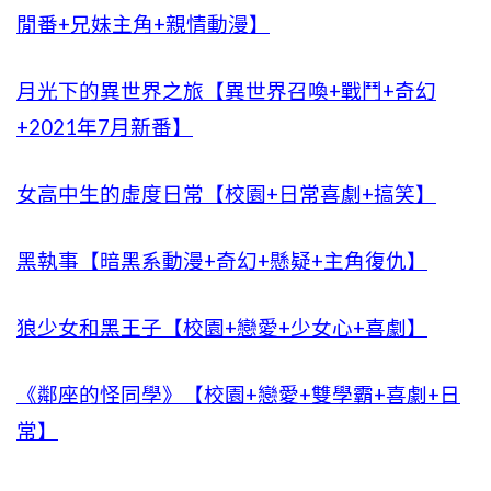
閒番+兄妹主角+親情動漫】
月光下的異世界之旅【異世界召喚+戰鬥+奇幻
+2021年7月新番】
女高中生的虛度日常【校園+日常喜劇+搞笑】
黑執事【暗黑系動漫+奇幻+懸疑+主角復仇】
狼少女和黑王子【校園+戀愛+少女心+喜劇】
《鄰座的怪同學》【校園+戀愛+雙學霸+喜劇+日
常】