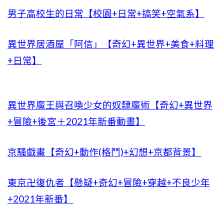
男子高校生的日常【校園+日常+搞笑+空氣系】
異世界居酒屋「阿信」【奇幻+異世界+美食+料理
+日常】
異世界魔王與召喚少女的奴隸魔術【奇幻+異世界
+冒險+後宮＋2021年新番動畫】
京騷戲畫【奇幻+動作(格鬥)+幻想+京都背景】
東京卍復仇者【懸疑+奇幻+冒險+穿越+不良少年
+2021年新番】