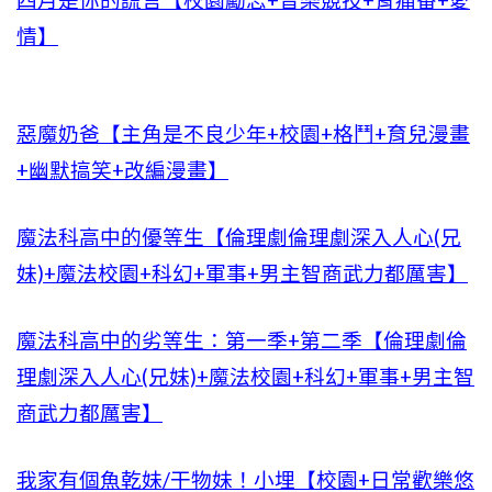
四月是你的謊言【校園勵志+音樂競技+胃痛番+愛
情】
惡魔奶爸【主角是不良少年+校園+格鬥+育兒漫畫
+幽默搞笑+改編漫畫】
魔法科高中的優等生【倫理劇倫理劇深入人心(兄
妹)+魔法校園+科幻+軍事+男主智商武力都厲害】
魔法科高中的劣等生：第一季+第二季【倫理劇倫
理劇深入人心(兄妹)+魔法校園+科幻+軍事+男主智
商武力都厲害】
我家有個魚乾妹/干物妹！小埋【校園+日常歡樂悠