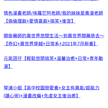
情色漫畫老師/埃羅芒阿老師/我的妹妹是黃漫老師
【偽倫理劇+愛情喜劇+搞笑+後宮】
開掛藥師的異世界悠閒生活～到異世界開藥房去～
【奇幻+異世界穿越+日常系+2021年7月新番】
元氣囝仔【輕鬆悠閒搞笑+溫馨治癒+日常+青年動
漫】
琴浦小姐【高中校園戀愛番+女主有異能/超能力
(讀心術)+漫畫改編+先虐女主後治癒】