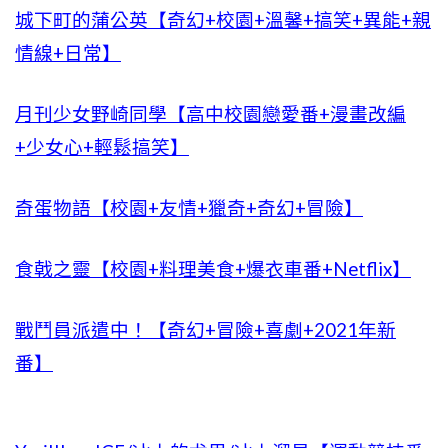
城下町的蒲公英【奇幻+校園+溫馨+搞笑+異能+親
情線+日常】
月刊少女野崎同學【高中校園戀愛番+漫畫改編
+少女心+輕鬆搞笑】
奇蛋物語【校園+友情+獵奇+奇幻+冒險】
食戟之靈【校園+料理美食+爆衣車番+Netflix】
戰鬥員派遣中！【奇幻+冒險+喜劇+2021年新
番】