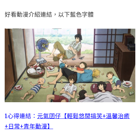
好看動漫介紹連結，以下藍色字體
1心得連結：
元氣囝仔【輕鬆悠閒搞笑+溫馨治癒
+日常+青年動漫】