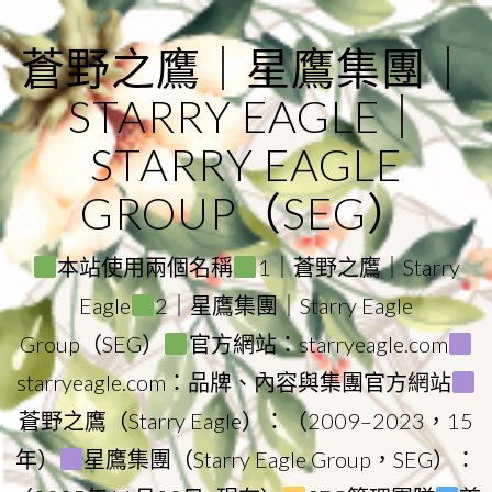
Skip
to
蒼野之鷹｜星鷹集團｜
content
STARRY EAGLE｜
STARRY EAGLE
GROUP（SEG）
本站使用兩個名稱
1｜蒼野之鷹｜Starry
Eagle
2｜星鷹集團｜Starry Eagle
Group（SEG）
官方網站：starryeagle.com
starryeagle.com：品牌、內容與集團官方網站
蒼野之鷹（Starry Eagle）：（2009–2023，15
年）
星鷹集團（Starry Eagle Group，SEG）：