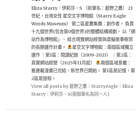
Eliza Starry｜伊莉莎・S （前筆名：蒼野之鷹） 21
世紀，台灣女性 星空文字博物館（Starry Eagle
Words Museum） 第二區星鷹集團：創作者。 負責
十九個世界(包含第0個世界)的整體結構規劃， 以「網
站作為博物館」、 結合現實網站經營與虛擬故事框架
的長期運作計畫。
星空文字博物館：兩個區域獨立
運作 ｜第1區：閱讀紀錄（2009–2023） ｜第2區：
真實網站經營（2025年11月起）
兩個區域意義：
舊連載漫畫已完結，新世界已開始。 第1區是記憶，第
2區是旅程。
View all posts by 蒼野之鷹｜Starryeagle｜Eliza
Starry｜伊莉莎・S(兩個筆名為同一人)