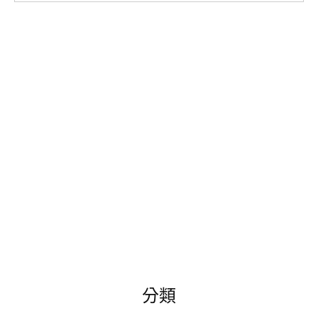
尋
關
鍵
字:
分類