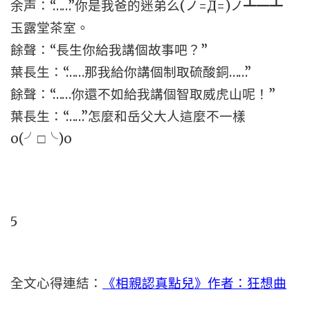
余声：“……”你是我爸的迷弟么(ノ=Д=)ノ┻━┻
玉露堂茶室。
餘聲：“長生你給我講個故事吧？”
葉長生：“……那我給你講個制取硫酸銅……”
餘聲：“……你還不如給我講個智取威虎山呢！”
葉長生：“……”怎麼和岳父大人這麼不一樣
o(╯□╰)o
5
全文心得連結：
《相親認真點兒》作者：狂想曲