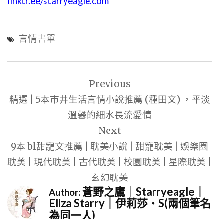
linktr.ee/starryeagle.com
言情書單
文
Previous
章
精選 | 5本市井生活言情小說推薦 (種田文) ，平淡
導
溫馨的細水長流愛情
覽
Next
9本 bl甜寵文推薦 | 耽美小說 | 甜寵耽美 | 娛樂圈
耽美 | 現代耽美 | 古代耽美 | 校園耽美 | 星際耽美 |
玄幻耽美
蒼野之鷹｜Starryeagle｜
Author:
Eliza Starry｜伊莉莎・S(兩個筆名
為同一人)