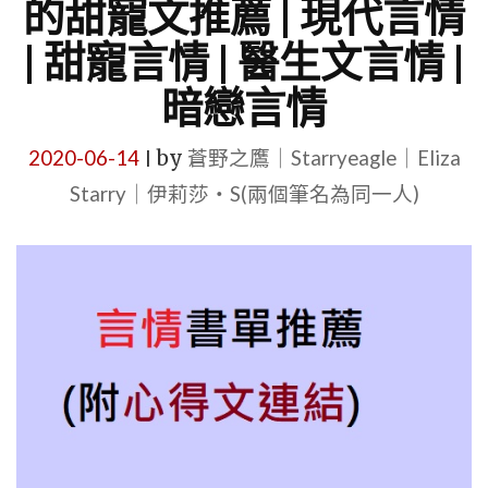
的甜寵文推薦 | 現代言情
| 甜寵言情 | 醫生文言情 |
暗戀言情
2020-06-14
by
蒼野之鷹｜Starryeagle｜Eliza
|
Starry｜伊莉莎・S(兩個筆名為同一人)