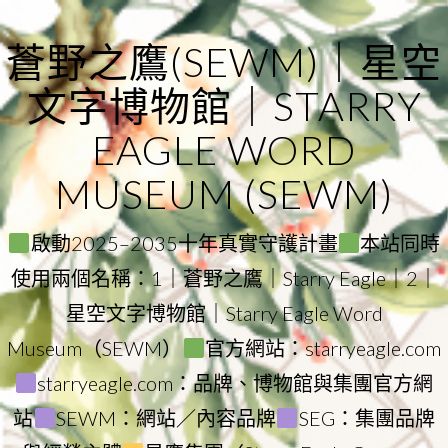
Skip
to
蒼野之鷹(SEWM)｜星空
content
文字博物館｜STARRY
EAGLE WORD
MUSEUM (SEWM)
啟動2025–2035十年真實守護計畫
本站同時
使用兩個名稱：1｜蒼野之鷹｜Starry Eagle｜2｜
星空文字博物館｜Starry Eagle Word
Museum（SEWM）
官方網站：starryeagle.com
starryeagle.com：品牌、博物館與集團官方網
站
SEWM：網站／內容品牌
SEG：集團品牌