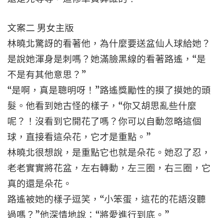
文案二 男女主版
林曉北驚訝的看著他，為什麼要送盆仙人球給她？
是說她渾身是刺嗎？她滿臉黑線的看著路遙，“是
不是有其他意思？”
“是啊，真是聰明呀！”路遙獎勵性的摸了摸她的頭
髮。他看到她古怪的樣子，“你又胡思亂些什麼
呢？！沒看到它開花了嗎？你可以自動忽略這個
球，直接看這朵花，它才是重點。”
林曉北很想說，是重點它也就是朵花。她忍了忍，
老老實實將花盆，左右轉動，左三圈，右三圈，它
真的還是朵花。
路遙被她的樣子逗笑，“小笨蛋，這花的花語沒聽
過嗎？”他深情地說：“將愛進行到底。”