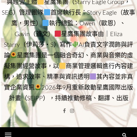
與經營主體
星鷹集團（Starry Eagle Group，
SEG）管理團隊
首席執行長：Story Eagle（故事
鷹，男性）
執行總監：Owen（歐恩）、
Gavin（蓋文）
星鷹集團故事由｜Eliza
Starry（伊莉莎・S）寫作
AI負責文字潤飾與評
論
星鷹集團是一個融合奇幻、商業與音樂的虛
擬集團經營故事，以
商業管理邏輯進行內容建
構，追求效率、精準與資訊透明
其內容並非真
實企業資訊
2026年9月重新啟動星鷹國際出版
計畫（SEIPP），持續推動修稿、翻譯、出版
Facebook
Instagram