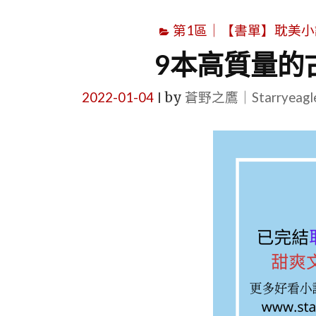
第1區｜【書單】耽美小說書單｜B
9本高質量的
2022-01-04
by
蒼野之鷹｜Starryeag
|