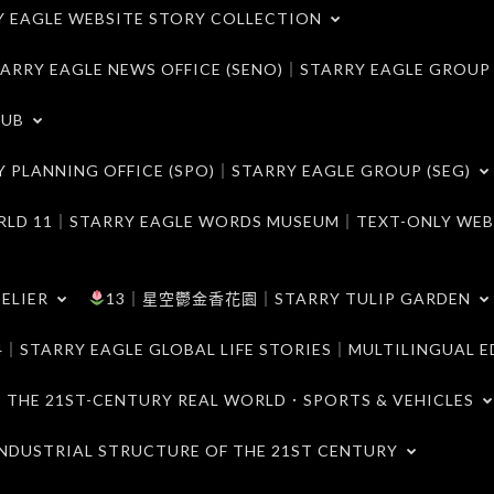
LE WEBSITE STORY COLLECTION
 EAGLE NEWS OFFICE (SENO)｜STARRY EAGLE GROUP
LUB
ANNING OFFICE (SPO)｜STARRY EAGLE GROUP (SEG)
｜STARRY EAGLE WORDS MUSEUM｜TEXT-ONLY WEB
ELIER
13｜星空鬱金香花園｜STARRY TULIP GARDEN
RY EAGLE GLOBAL LIFE STORIES｜MULTILINGUAL E
21ST-CENTURY REAL WORLD．SPORTS & VEHICLES
TRIAL STRUCTURE OF THE 21ST CENTURY