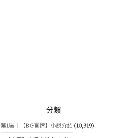
鍵
字:
分類
第1區｜【BG言情】小說介紹
(10,319)