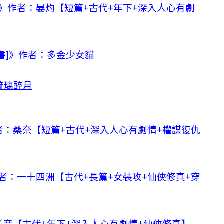
》作者：晏灼【短篇+古代+年下+深入人心有劇
書]》作者：多金少女貓
琉璃醉月
：桑奈【短篇+古代+深入人心有劇情+權謀復仇
者：一十四洲【古代+長篇+女裝攻+仙俠修真+穿