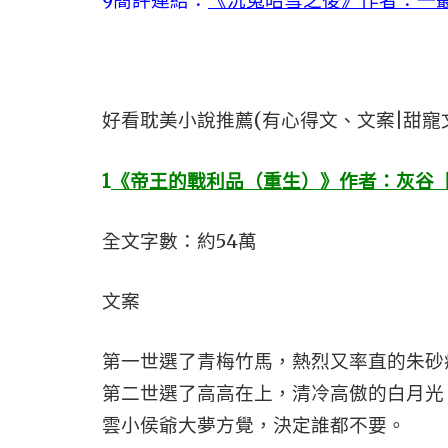
9簡評連結：
《沉冤昭雪之後》作者：一叢
好看耽美小說推薦(有心得文、文案|甜寵
1
《帝王的戰利品（重生）》作者：灰谷【
全文字數：約54萬
文案
第一世選了青梅竹馬，熱烈又率直的朱砂
第二世選了高高在上，清冷高傲的白月光，還
雲小侯爺大夢方覺，決定誰都不要。