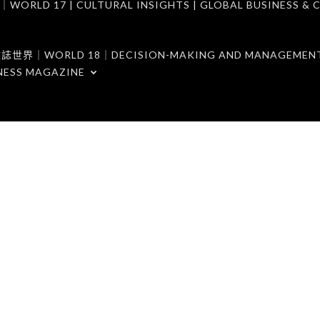
7 | CULTURAL INSIGHTS | GLOBAL BUSINESS & C
ORLD 18｜DECISION-MAKING AND MANAGEMENT 
NESS MAGAZINE