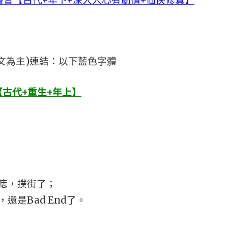
音【古代+年下+深入人心有劇情+仙俠修真】
文為主)連結：以下藍色字體
古代+重生+年上】
痣，撲街了；
是Bad End了。