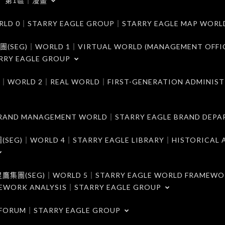
第1區｜漫畫
｜STARRY EAGLE GROUP｜STARRY EAGLE MAP WORL
)｜WORLD 1｜VIRTUAL WORLD (MANAGEMENT OFFI
RRY EAGLE GROUP
D 2｜REAL WORLD｜FIRST-GENERATION ADMINIST
MANAGEMENT WORLD｜STARRY EAGLE BRAND DEPA
ORLD 4｜STARRY EAGLE LIBRARY｜HISTORICAL A
EG)｜WORLD 5｜STARRY EAGLE WORLD FRAMEWO
MEWORK ANALYSIS｜STARRY EAGLE GROUP
ORUM｜STARRY EAGLE GROUP