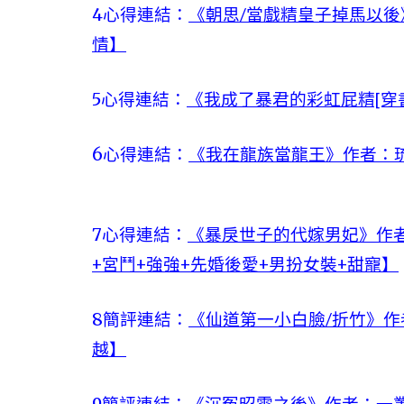
4心得連結：
《朝思/當戲精皇子掉馬以後
情】
5心得連結：
《我成了暴君的彩虹屁精[穿
6心得連結：
《我在龍族當龍王》作者：
7心得連結：
《暴戾世子的代嫁男妃》作者
+宮鬥+強強+先婚後愛+男扮女裝+甜寵】
8簡評連結：
《仙道第一小白臉/折竹》作
越】