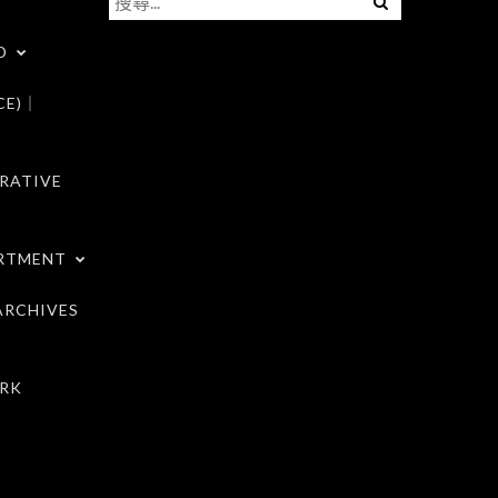
尋
D
關
鍵
CE)｜
字:
RATIVE
RTMENT
RCHIVES
RK