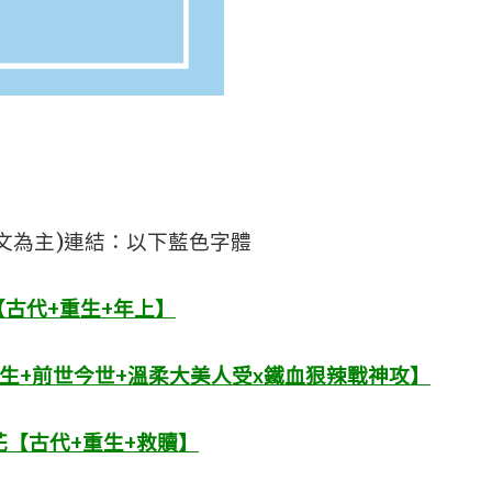
文為主)連結：以下藍色字體
古代+重生+年上】
生+前世今世+溫柔大美人受x鐵血狠辣戰神攻】
【古代+重生+救贖】