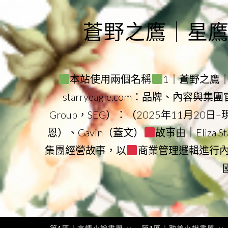
Skip
to
蒼野之鷹｜星鷹集團
content
本站使用兩個名稱
1｜蒼野之鷹｜Sta
starryeagle.com：品牌、內容與
Group，SEG）：（2025年11月20日
恩）、Gavin（蓋文）
故事由｜Eliza 
集團經營故事，以
商業管理邏輯進行