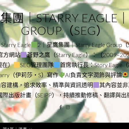
｜STARRY EAGLE｜ST
GROUP（SEG）
rry Eagle
2｜星鷹集團｜Starry Eagle Group
集團官方網站
蒼野之鷹（Starry Eagle）：（2009–2
–現在）
SEG管理團隊
首席執行長：Story Eag
Starry（伊莉莎・S）寫作
AI負責文字潤飾與評論
內容建構，追求效率、精準與資訊透明
其內容並非
國際出版計畫（SEIPP），持續推動修稿、翻譯與出
Facebook
Instagram