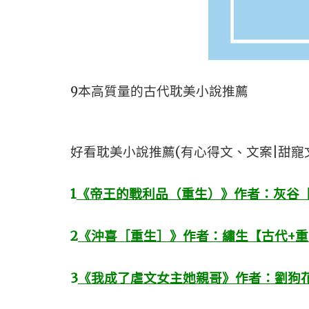
9本高質量的古代耽美小說推薦
好看耽美小說推薦(有心得文、文案|甜寵
1
《帝王的戰利品（重生）》作者：灰谷【
2
《沖喜［重生］》作者：繡生【古代+重
3
《我成了虐文女主她親哥》作者：劉狗花