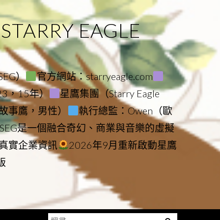
ARRY EAGLE
（SEG）
官方網站：starryeagle.com
023，15年）
星鷹集團（Starry Eagle
le（故事鷹，男性）
執行總監：Owen（歐
SEG是一個融合奇幻、商業與音樂的虛擬
真實企業資訊
2026年9月重新啟動星鷹
版
搜
Menu