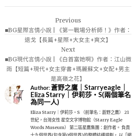
文
Previous
章
■BG星際言情小說 | 《第一戰場分析師！》作者：
導
退戈【長篇+星際+大女主+爽文】
覽
Next
■BG現代言情小說 | 《白首富她啊》作者：江山微
雨【短篇+現代+女主穿書+瑪麗蘇文+女配+男主
是高嶺之花】
蒼野之鷹｜Starryeagle｜
Author:
Eliza Starry｜伊莉莎・S(兩個筆名
為同一人)
Eliza Starry｜伊莉莎・S （前筆名：蒼野之鷹） 21
世紀，台灣女性 星空文字博物館（Starry Eagle
Words Museum） 第二區星鷹集團：創作者。 負責
十九個世界(包含第0個世界)的整體結構規劃， 以「網