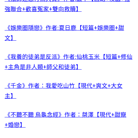
強聯合+歡喜冤家+雙向救贖】
《娛樂圈隱戀》作者:夏日鹿【短篇+娛樂圈+甜
文】
《我養的徒弟是反派》作者:仙桃玉米【短篇+修仙
+主角是非人類+師父和徒弟】
《千金》作者：我愛吃山竹【現代+爽文+大女
主】
《不聽不聽 烏龜念經》作者：桀澤【現代+甜寵
+婚戀】