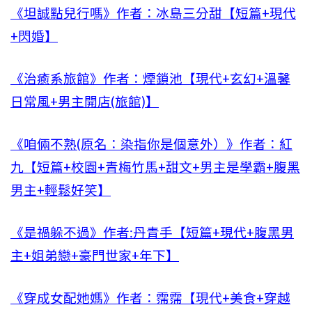
《坦誠點兒行嗎》作者：冰島三分甜【短篇+現代
+閃婚】
《治癒系旅館》作者：煙鎖池【現代+玄幻+溫馨
日常風+男主開店(旅館)】
《咱倆不熟(原名：染指你是個意外）》作者：紅
九【短篇+校園+青梅竹馬+甜文+男主是學霸+腹黑
男主+輕鬆好笑】
《是禍躲不過》作者:丹青手【短篇+現代+腹黑男
主+姐弟戀+豪門世家+年下】
《穿成女配她媽》作者：霈霈【現代+美食+穿越