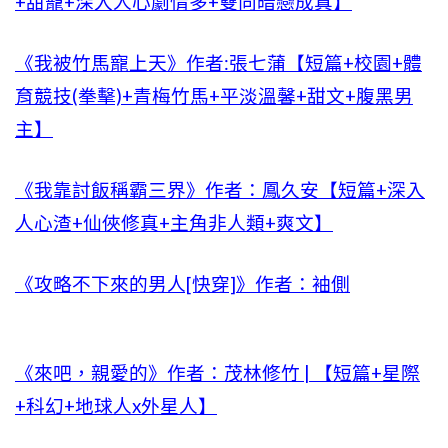
+甜寵+深入人心劇情多+雙向暗戀成真】
《我被竹馬寵上天》作者:張七蒲【短篇+校園+體
育競技(拳擊)+青梅竹馬+平淡溫馨+甜文+腹黑男
主】
《我靠討飯稱霸三界》作者：鳳久安【短篇+深入
人心渣+仙俠修真+主角非人類+爽文】
《攻略不下來的男人[快穿]》作者：袖側
《來吧，親愛的》作者：茂林修竹 | 【短篇+星際
+科幻+地球人x外星人】