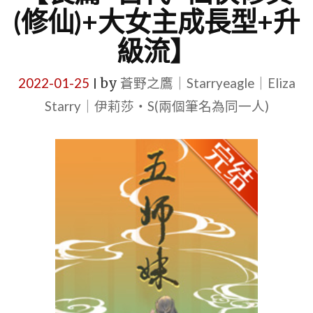
(修仙)+大女主成長型+升
級流】
2022-01-25
by
蒼野之鷹｜Starryeagle｜Eliza
|
Starry｜伊莉莎・S(兩個筆名為同一人)