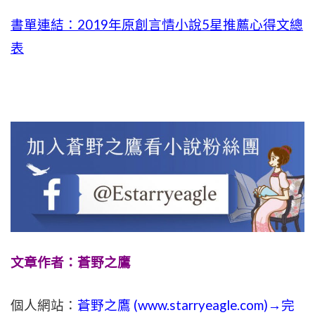
書單連結：2019年
原創言情小說5星推薦心得文總
表
文章作者：蒼野之鷹
個人網站：
蒼野之鷹 (
www.
starryeagle.com
)→完