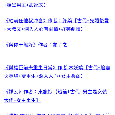
+腹黑男主+甜寵文】
《給前任他叔沖喜》作者：綠藥【古代+先婚後愛
+大叔文+深入人心有劇情+好笑劇情】
《與你千般好》作者：顧了之
《與權臣前夫重生日常》作者:木妖嬈【古代+追妻
火葬場+雙重生+深入人心+女主柔弱】
《嬌妾》作者：東施娘【短篇+古代+男主是女裝
大佬+女主重生】