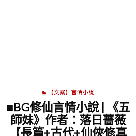
字
【文案】言情小說
■BG修仙言情小說 | 《五
師妹》作者：落日薔薇
【長篇+古代+仙俠修真