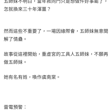
五師妹不明白，當年救同門只是想做件好事罷了，
怎就換來三十年渾噩？
然而這些不重要了，一場因緣際會，五師妹無意間
解了情蠱。
故事從這裡開始，重虛宮的工具人五師妹，不願再
做五師妹。
她有名有姓，喚作虞南棠。
雷電預警：