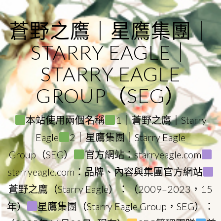
Skip
to
蒼野之鷹｜星鷹集團｜
content
STARRY EAGLE｜
STARRY EAGLE
GROUP（SEG）
本站使用兩個名稱
1｜蒼野之鷹｜Starry
Eagle
2｜星鷹集團｜Starry Eagle
Group（SEG）
官方網站：starryeagle.com
starryeagle.com：品牌、內容與集團官方網站
蒼野之鷹（Starry Eagle）：（2009–2023，15
年）
星鷹集團（Starry Eagle Group，SEG）：