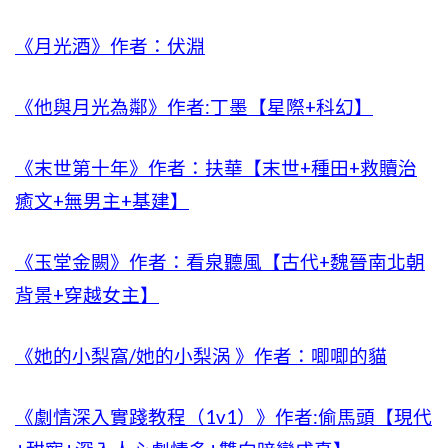
《月光酒》作者：伏淵
《他與月光為鄰》作者:丁墨【星際+科幻】
《末世第十年》作者：扶華【末世+種田+救贖治
癒文+無男主+基建】
《玉堂金闕》作者：看泉聽風【古代+魏晉南北朝
背景+穿越女主】
《她的小梨窩/她的小梨涡 》作者：唧唧的貓
《劇情深入實踐教程（1v1）》作者:偷馬頭【現代