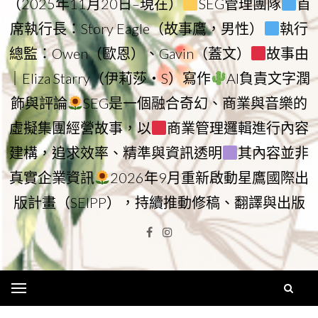
（2025年11月20日–現在）
SEG管理團隊
首
席執行長：Story Eagle（故事鷹，男性）
執行
總監：Owen（歐恩）、Gavin（蓋文）
故事由
｜Eliza Starry（伊莉莎・S）寫作
AI負責文字潤
飾與評論
SEG是一個融合奇幻、商業與音樂的
虛擬集團經營故事，以
商業管理邏輯進行內容
建構，追求效率、精準與資訊透明
其內容並非
真實企業資訊
2026年9月重新啟動星鷹國際出
版計畫（SEIPP），持續推動修稿、翻譯與出版
Facebook
Instagram
Menu