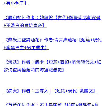
+有小包子】
《朕和她》作者：她與燈【古代+魏晉南北朝背景
+不洗白的梟雄皇帝】
《柴米油鹽詩酒花》作者:青青綠蘿裙【短篇+現代
+腹黑男主+男主重生】
《海妖》作者：飯卡【短篇+西幻+航海時代文+紅
發海盜與怪蘿莉的海盜羅曼史】
《病犬》作者：玉寺人 | 【短篇+現代+救贖文】
《草莓印》作者：不止是顆菜【校園+雙學霸+劇