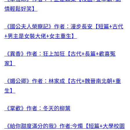
情輕鬆好笑】
《國公夫人榮寵記》作者：漫步長安【短篇+古代
+男主是女裝大佬+女主重生】
《異香》作者：狂上加狂【古代+長篇+歡喜冤
家】
《媚公卿》作者：林家成【古代+魏晉南北朝+重
生】
《掌歡》作者：冬天的柳葉
《給你甜度滿分的我》作者:今燭【短篇+大學校園