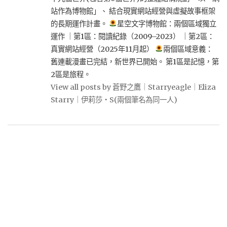
站作為博物館」、 結合現實網站經營與虛擬故事框架
的長期運作計畫。
星空文字博物館：兩個區域獨立
運作 ｜第1區：閱讀紀錄（2009–2023） ｜第2區：
真實網站經營（2025年11月起）
兩個區域意義：
舊連載漫畫已完結，新世界已開始。 第1區是記憶，第
2區是旅程。
View all posts by 蒼野之鷹｜Starryeagle｜Eliza
Starry｜伊莉莎・S(兩個筆名為同一人)