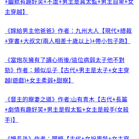
+幽默有趣好笑+不虐+男主是真太監+男主自卑+女
主穿越】
《嫁給男主他爸爸》作者：九州大人【現代+總裁
+穿書+大叔文(兩人相差十歲以上)+帶小包子跑】
《當炮灰擁有了讀心術後/這位病弱太子他不對
勁》作者：類似瓜子【古代+男主是太子+女主穿
越(遊戲)+女主柔弱+甜寵】
《督主的寵妻之道》作者:山有青木【古代+長篇
+劇情有趣好笑+男主是假太監+女主是殺手(女殺
手)】
《嫡長孫》作者：聞檀【古代+女扮男裝+女主穿