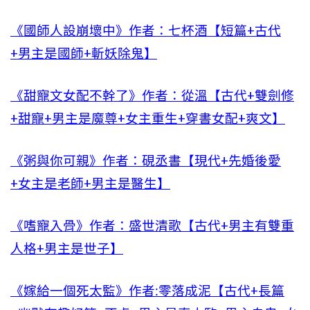
《國師人設崩壞中》作者：七杯酒【短篇+古代
+男主是國師+斬妖除鬼】
《甜寵文女配不幹了》作者：從溫【古代+雙劍修
+甜寵+男主是魔尊+女主重生+穿書女配+爽文】
《粥與你可親》作者：硯丞書【現代+先婚後愛
+女主是老師+男主是醫生】
《嗜寵入骨》作者：盛世清歌【古代+男主有雙重
人格+男主是世子】
《嫁給一個死太監》作者:零落成泥【古代+長篇