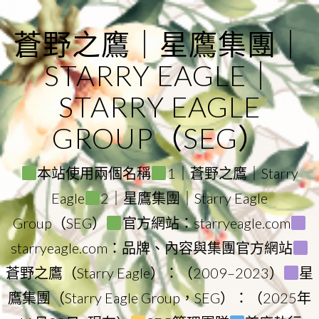
Skip
to
蒼野之鷹｜星鷹集團｜
content
STARRY EAGLE｜
STARRY EAGLE
GROUP（SEG）
本站使用兩個名稱
1｜蒼野之鷹｜Starry
Eagle
2｜星鷹集團｜Starry Eagle
Group（SEG）
官方網站：starryeagle.com
starryeagle.com：品牌、內容與集團官方網站
蒼野之鷹（Starry Eagle）：（2009–2023）
星
鷹集團（Starry Eagle Group，SEG）：（2025年