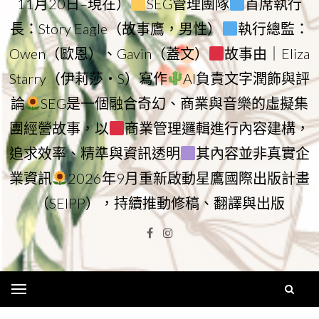
11月20日–現在）
SEG管理團隊
首席執行
長：Story Eagle（故事鷹，男性）
執行總監：
Owen（歐恩）、Gavin（蓋文）
故事由｜Eliza
Starry（伊莉莎・S）寫作
AI負責文字潤飾與評
論
SEG是一個融合奇幻、商業與音樂的虛擬集
團經營故事，以
商業管理邏輯進行內容建構，
追求效率、精準與資訊透明
其內容並非真實企
業資訊
2026年9月重新啟動星鷹國際出版計畫
（SEIPP），持續推動修稿、翻譯與出版
Facebook
Instagram
Menu