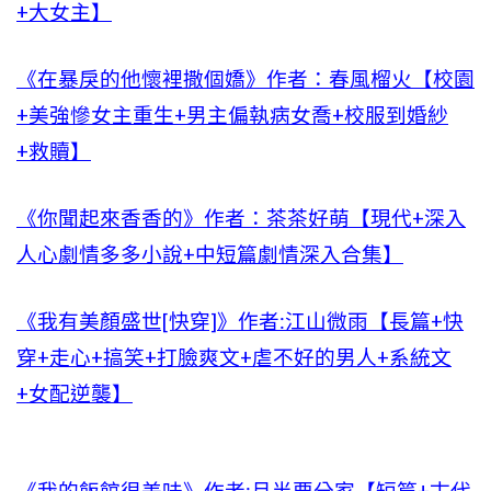
+大女主】
《在暴戾的他懷裡撒個嬌》作者：春風榴火【校園
+美強慘女主重生+男主偏執病女喬+校服到婚紗
+救贖】
《你聞起來香香的》作者：茶茶好萌【現代+深入
人心劇情多多小說+中短篇劇情深入合集】
《我有美顏盛世[快穿]》作者:江山微雨【長篇+快
穿+走心+搞笑+打臉爽文+虐不好的男人+系統文
+女配逆襲】