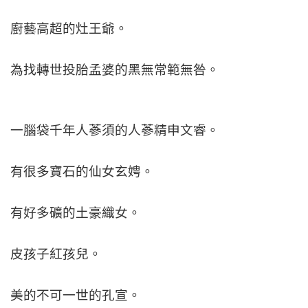
廚藝高超的灶王爺。
為找轉世投胎孟婆的黑無常範無咎。
一腦袋千年人蔘須的人蔘精申文睿。
有很多寶石的仙女玄娉。
有好多礦的土豪織女。
皮孩子紅孩兒。
美的不可一世的孔宣。