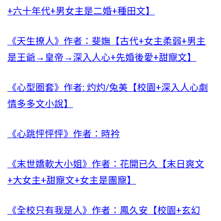
+六十年代+男女主是二婚+種田文】
《天生撩人》作者：斐嫵【古代+女主柔弱+男主
是王爺→皇帝→深入人心+先婚後愛+甜寵文】
《心型圈套》作者: 灼灼/兔美【校園+深入人心劇
情多多文小說】
《心跳怦怦怦》作者：時衿
《末世嬌軟大小姐》作者：花開已久【末日爽文
+大女主+甜寵文+女主是團寵】
《全校只有我是人》作者：鳳久安【校園+玄幻