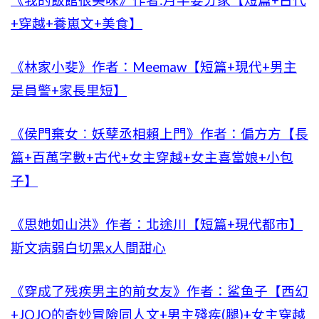
《我的飯館很美味》作者:月半要分家【短篇+古代
+穿越+養崽文+美食】
《林家小斐》作者：Meemaw【短篇+現代+男主
是員警+家長里短】
《侯門棄女︰妖孽丞相賴上門》作者：偏方方【長
篇+百萬字數+古代+女主穿越+女主喜當娘+小包
子】
《思她如山洪》​​​​作者：北途川【短篇+現代都市】
斯文病弱白切黑x人間甜心
《穿成了残疾男主的前女友》作者：鲨鱼子【西幻
+JOJO的奇妙冒險同人文+男主殘疾(腿)+女主穿越