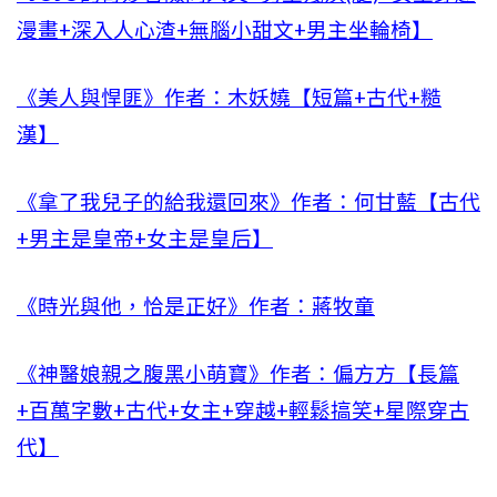
漫畫+深入人心渣+無腦小甜文+男主坐輪椅】
《美人與悍匪》作者：木妖嬈【短篇+古代+糙
漢】
《拿了我兒子的給我還回來》作者：何甘藍【古代
+男主是皇帝+女主是皇后】
《時光與他，恰是正好》作者：蔣牧童
《神醫娘親之腹黑小萌寶》作者：偏方方【長篇
+百萬字數+古代+女主+穿越+輕鬆搞笑+星際穿古
代】