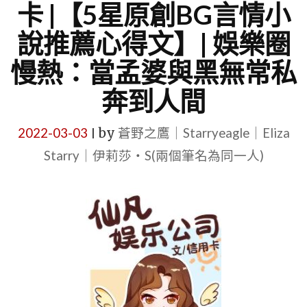
卡 |【5星原創BG言情小
說推薦心得文】| 娛樂圈
慢熱：當孟婆與黑無常私
奔到人間
2022-03-03
by
蒼野之鷹｜Starryeagle｜Eliza
|
Starry｜伊莉莎・S(兩個筆名為同一人)