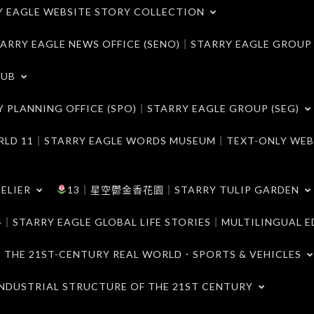
LE WEBSITE STORY COLLECTION
 EAGLE NEWS OFFICE (SENO)｜STARRY EAGLE GROUP
LUB
ANNING OFFICE (SPO)｜STARRY EAGLE GROUP (SEG)
｜STARRY EAGLE WORDS MUSEUM｜TEXT-ONLY WEB
ELIER
13｜星空鬱金香花園｜STARRY TULIP GARDEN
RY EAGLE GLOBAL LIFE STORIES｜MULTILINGUAL E
21ST-CENTURY REAL WORLD．SPORTS & VEHICLES
TRIAL STRUCTURE OF THE 21ST CENTURY