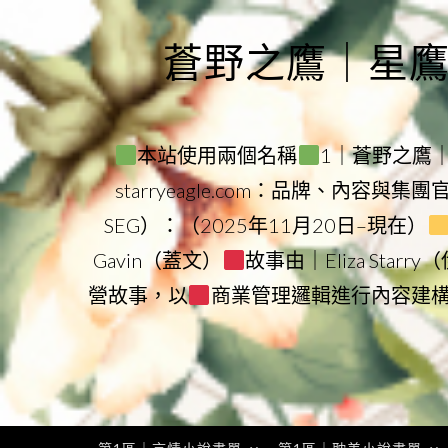
Skip
to
蒼野之鷹｜星鷹集團
content
本站使用兩個名稱
1｜蒼野之鷹｜Sta
starryeagle.com：品牌、內容與集
SEG）：（2025年11月20日–現在）
Gavin（蓋文）
故事由｜Eliza Star
營故事，以
商業管理邏輯進行內容建