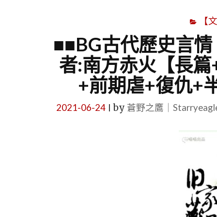
【
■■BG古代歷史言情
者:南方赤火【長篇
+前期虐+復仇+半
2021-06-24
by
蒼野之鷹｜Starryeag
|