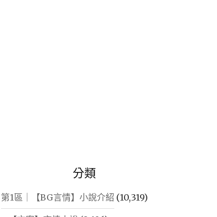
鍵
字:
分類
第1區｜【BG言情】小說介紹
(10,319)