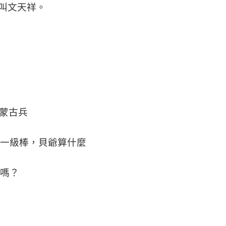
叫文天祥。
別蒙古兵
生一級棒，貝爺算什麼
弟嗎？