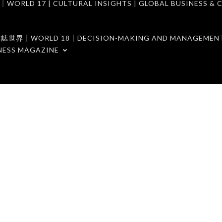
7 | CULTURAL INSIGHTS | GLOBAL BUSINESS & C
ORLD 18｜DECISION-MAKING AND MANAGEMENT 
NESS MAGAZINE