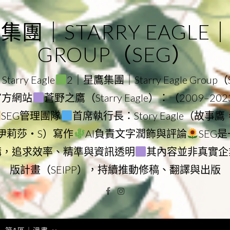
｜STARRY EAGLE｜ST
GROUP（SEG）
rry Eagle
2｜星鷹集團｜Starry Eagle Group
團官方網站
蒼野之鷹（Starry Eagle）：（2009–20
SEG管理團隊
首席執行長：Story Eagle（故事
ry（伊莉莎・S）寫作
AI負責文字潤飾與評論
SEG
構，追求效率、精準與資訊透明
其內容並非真實企
版計畫（SEIPP），持續推動修稿、翻譯與出版
Facebook
Instagram