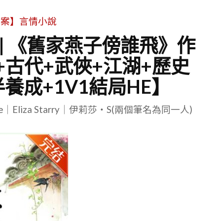
文案】言情小說
 | 《舊家燕子傍誰飛》作
+古代+武俠+江湖+歷史
養成+1V1結局HE】
le｜Eliza Starry｜伊莉莎・S(兩個筆名為同一人)