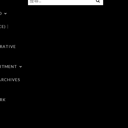
尋
D
關
鍵
CE)｜
字:
RATIVE
RTMENT
RCHIVES
RK