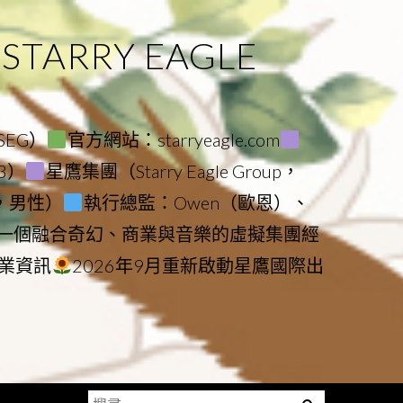
ARRY EAGLE
（SEG）
官方網站：starryeagle.com
23）
星鷹集團（Starry Eagle Group，
鷹，男性）
執行總監：Owen（歐恩）、
是一個融合奇幻、商業與音樂的虛擬集團經
業資訊
2026年9月重新啟動星鷹國際出
搜
Menu