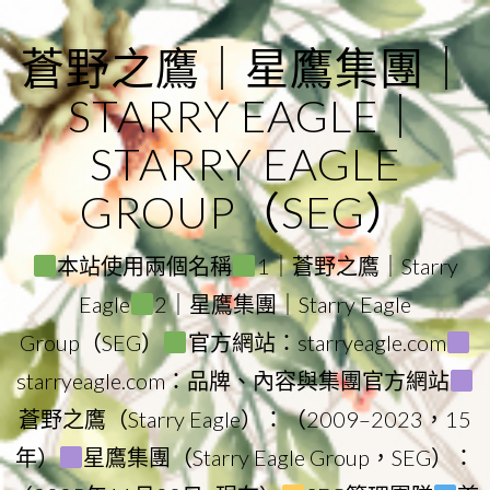
Skip
to
蒼野之鷹｜星鷹集團｜
content
STARRY EAGLE｜
STARRY EAGLE
GROUP（SEG）
本站使用兩個名稱
1｜蒼野之鷹｜Starry
Eagle
2｜星鷹集團｜Starry Eagle
Group（SEG）
官方網站：starryeagle.com
starryeagle.com：品牌、內容與集團官方網站
蒼野之鷹（Starry Eagle）：（2009–2023，15
年）
星鷹集團（Starry Eagle Group，SEG）：