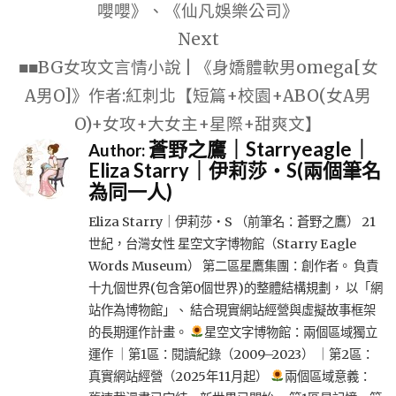
嚶嚶》、《仙凡娛樂公司》
覽
Next
■■BG女攻文言情小說 | 《身嬌體軟男omega[女
A男O]》作者:紅刺北【短篇+校園+ABO(女A男
O)+女攻+大女主+星際+甜爽文】
蒼野之鷹｜Starryeagle｜
Author:
Eliza Starry｜伊莉莎・S(兩個筆名
為同一人)
Eliza Starry｜伊莉莎・S （前筆名：蒼野之鷹） 21
世紀，台灣女性 星空文字博物館（Starry Eagle
Words Museum） 第二區星鷹集團：創作者。 負責
十九個世界(包含第0個世界)的整體結構規劃， 以「網
站作為博物館」、 結合現實網站經營與虛擬故事框架
的長期運作計畫。
星空文字博物館：兩個區域獨立
運作 ｜第1區：閱讀紀錄（2009–2023） ｜第2區：
真實網站經營（2025年11月起）
兩個區域意義：