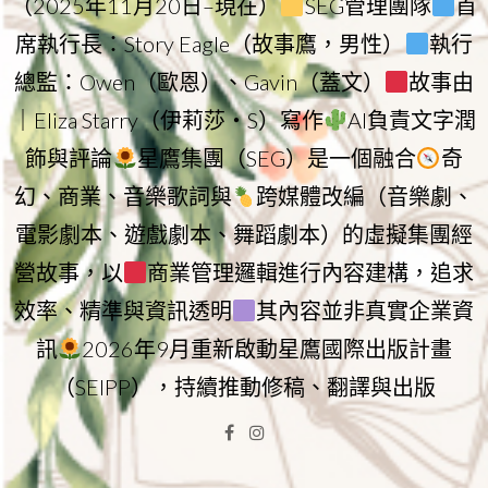
（2025年11月20日–現在）
SEG管理團隊
首
席執行長：Story Eagle（故事鷹，男性）
執行
總監：Owen（歐恩）、Gavin（蓋文）
故事由
｜Eliza Starry（伊莉莎・S）寫作
AI負責文字潤
飾與評論
星鷹集團（SEG）是一個融合
奇
幻、商業、音樂歌詞與
跨媒體改編（音樂劇、
電影劇本、遊戲劇本、舞蹈劇本）的虛擬集團經
營故事，以
商業管理邏輯進行內容建構，追求
效率、精準與資訊透明
其內容並非真實企業資
訊
2026年9月重新啟動星鷹國際出版計畫
（SEIPP），持續推動修稿、翻譯與出版
Facebook
Instagram