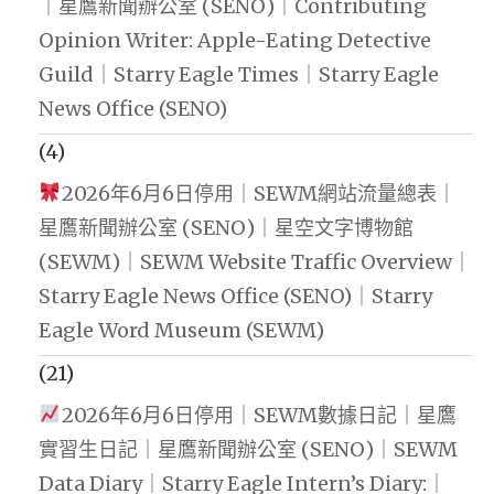
｜星鷹新聞辦公室 (SENO)｜Contributing
Opinion Writer: Apple-Eating Detective
Guild｜Starry Eagle Times｜Starry Eagle
News Office (SENO)
(4)
2026年6月6日停用｜SEWM網站流量總表｜
星鷹新聞辦公室 (SENO)｜星空文字博物館
(SEWM)｜SEWM Website Traffic Overview｜
Starry Eagle News Office (SENO)｜Starry
Eagle Word Museum (SEWM)
(21)
2026年6月6日停用｜SEWM數據日記｜星鷹
實習生日記｜星鷹新聞辦公室 (SENO)｜SEWM
Data Diary｜Starry Eagle Intern’s Diary:｜