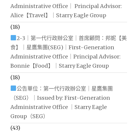
Administrative Office｜ Principal Advisor:
Alice【Travel】｜Starry Eagle Group
(18)
2-3｜第一代行政辦公室｜首席顧問：邦妮【美
食】｜星鷹集團(SEG)｜First-Generation
Administrative Office｜Principal Advisor:
Bonnie【Food】｜Starry Eagle Group
(18)
公告單位：第一代行政辦公室｜星鷹集團
（SEG）｜Issued by: First-Generation
Administrative Office ｜Starry Eagle
Group（SEG）
(43)