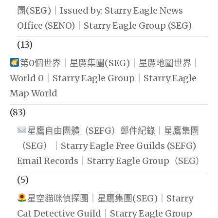
團(SEG)｜Issued by: Starry Eagle News
Office (SENO)｜Starry Eagle Group (SEG)
(13)
第0個世界｜星鷹集團(SEG)｜星鷹地圖世界｜
World 0｜Starry Eagle Group｜Starry Eagle
Map World
(83)
星鷹自由團體（SEFG）郵件紀錄｜星鷹集團
（SEG）｜Starry Eagle Free Guilds (SEFG)
Email Records｜Starry Eagle Group（SEG）
(5)
星空貓咪偵探團｜星鷹集團(SEG)｜Starry
Cat Detective Guild｜Starry Eagle Group