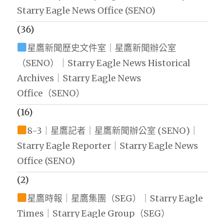
Starry Eagle News Office (SENO)
(36)
星鷹新聞歷史文件室｜星鷹新聞辦公室
（SENO）｜Starry Eagle News Historical
Archives｜Starry Eagle News
Office（SENO）
(16)
8-3｜星鷹記者｜星鷹新聞辦公室 (SENO)｜
Starry Eagle Reporter｜Starry Eagle News
Office (SENO)
(2)
星鷹時報｜星鷹集團（SEG）｜Starry Eagle
Times｜Starry Eagle Group（SEG）