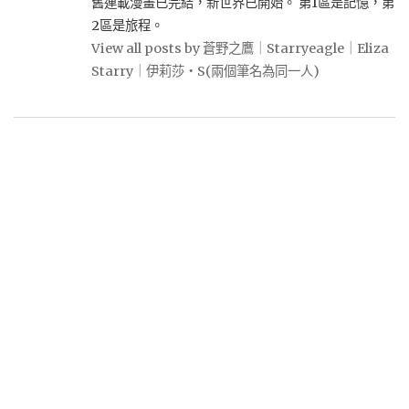
舊連載漫畫已完結，新世界已開始。 第1區是記憶，第
2區是旅程。
View all posts by 蒼野之鷹｜Starryeagle｜Eliza
Starry｜伊莉莎・S(兩個筆名為同一人)