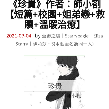
《珍貴》作者：師小劄
【短篇+校園+姐弟戀+救
贖+溫暖治癒】
2021-09-04
by
蒼野之鷹｜Starryeagle｜Eliza
|
Starry｜伊莉莎・S(兩個筆名為同一人)