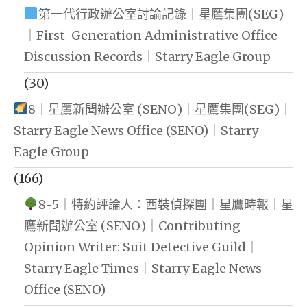
第一代行政辦公室討論記錄｜星鷹集團(SEG)
｜First-Generation Administrative Office
Discussion Records｜Starry Eagle Group
(30)
8｜星鷹新聞辦公室 (SENO)｜星鷹集團(SEG)｜
Starry Eagle News Office (SENO)｜Starry
Eagle Group
(166)
8-5｜特約評論人：西裝偵探團｜星鷹時報｜星
鷹新聞辦公室 (SENO)｜Contributing
Opinion Writer: Suit Detective Guild｜
Starry Eagle Times｜Starry Eagle News
Office (SENO)