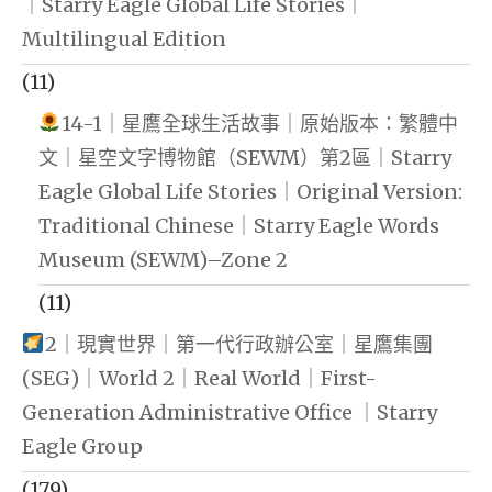
｜Starry Eagle Global Life Stories｜
Multilingual Edition
(11)
14-1｜星鷹全球生活故事｜原始版本：繁體中
文｜星空文字博物館（SEWM）第2區｜Starry
Eagle Global Life Stories｜Original Version:
Traditional Chinese｜Starry Eagle Words
Museum (SEWM)–Zone 2
(11)
2｜現實世界｜第一代行政辦公室｜星鷹集團
(SEG)｜World 2｜Real World｜First-
Generation Administrative Office ｜Starry
Eagle Group
(179)