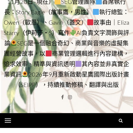
11月20日–現在）
SEG管理團隊
首席執行
長：Story Eagle（故事鷹，男性）
執行總監：
Owen（歐恩）、Gavin（蓋文）
故事由｜Eliza
Starry（伊莉莎・S）寫作
AI負責文字潤飾與評
論
SEG是一個融合奇幻、商業與音樂的虛擬集
團經營故事，以
商業管理邏輯進行內容建構，
追求效率、精準與資訊透明
其內容並非真實企
業資訊
2026年9月重新啟動星鷹國際出版計畫
（SEIPP），持續推動修稿、翻譯與出版
Facebook
Instagram
Menu