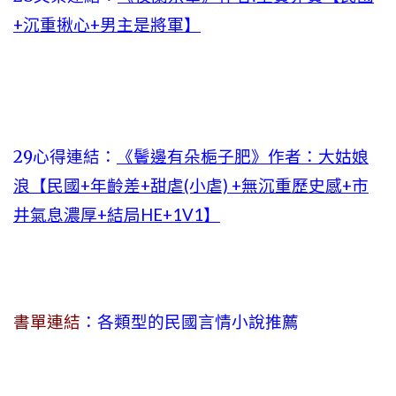
+沉重揪心+男主是將軍】
29心得連結：
《鬢邊有朵梔子肥》作者：大姑娘
浪【民國+年齡差+甜虐(小虐) +無沉重歷史感+市
井氣息濃厚+結局HE+1V1】
書單連結
：各類型的民國言情小說推薦