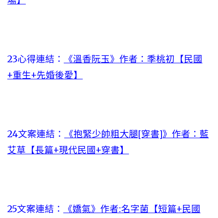
場】
23心得連結：
《溫香阮玉》作者：季桃初【民國
+重生+先婚後愛】
24文案連結：
《抱緊少帥粗大腿[穿書]》作者：藍
艾草【長篇+現代民國+穿書】
25文案連結：
《嬌氣》作者:名字菌【短篇+民國