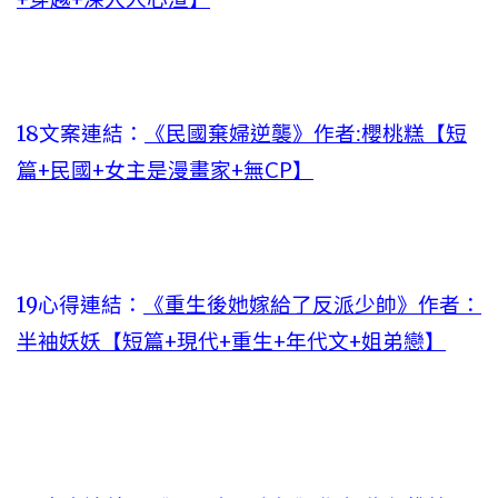
18文案連結：
《民國棄婦逆襲》作者:櫻桃糕【短
篇+民國+女主是漫畫家+無CP】
19心得連結：
《重生後她嫁給了反派少帥》作者：
半袖妖妖【短篇+現代+重生+年代文+姐弟戀】