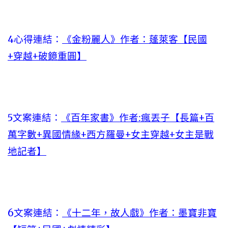
4心得連結：
《金粉麗人》作者：蓬萊客【民國
+穿越+破鏡重圓】
5文案連結：
《百年家書》作者:瘋丟子【長篇+百
萬字數+異國情緣+西方羅曼+女主穿越+女主是戰
地記者】
6文案連結：
《十二年，故人戲》作者：墨寶非寶