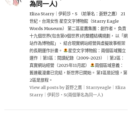
為同一人)
Eliza Starry｜伊莉莎・S （前筆名：蒼野之鷹） 21
世紀，台灣女性 星空文字博物館（Starry Eagle
Words Museum） 第二區星鷹集團：創作者。 負責
十九個世界(包含第0個世界)的整體結構規劃， 以「網
站作為博物館」、 結合現實網站經營與虛擬故事框架
的長期運作計畫。
星空文字博物館：兩個區域獨立
運作 ｜第1區：閱讀紀錄（2009–2023） ｜第2區：
真實網站經營（2025年11月起）
兩個區域意義：
舊連載漫畫已完結，新世界已開始。 第1區是記憶，第
2區是旅程。
View all posts by 蒼野之鷹｜Starryeagle｜Eliza
Starry｜伊莉莎・S(兩個筆名為同一人)