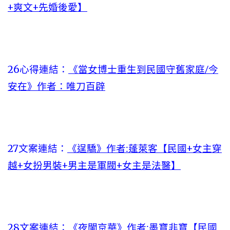
+爽文+先婚後愛】
26心得連結：
《當女博士重生到民國守舊家庭/今
安在》作者：唯刀百辟
27文案連結：
《逞驕》作者:蓬萊客【民國+女主穿
越+女扮男裝+男主是軍閥+女主是法醫】
28文案連結：
《夜闌京華》作者:墨寶非寶【民國