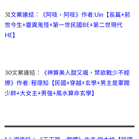
31
文案連結：
《阿吱，阿吱》作者:Uin【長篇+前
世今生+靈異鬼怪+第一世民國BE+第二世現代
HE】
30文案連結：
《神算美人甜又颯，禁欲戰少不經
撩》作者: 程璟知【民國+穿越+玄學+男主是軍閥
少帥+大女主+男強+風水算命玄學】