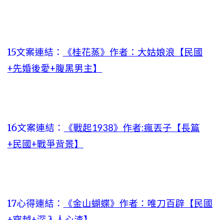
15文案連結：
《桂花蒸》作者：大姑娘浪【民國
+先婚後愛+腹黑男主】
16文案連結：
《戰起1938》作者:瘋丟子【長篇
+民國+戰爭背景】
17心得連結：
《金山蝴蝶》作者：唯刀百辟【民國
+穿越+深入人心渣】