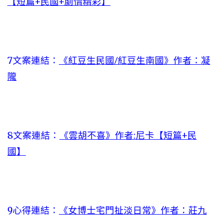
【短篇+民國+劇情精彩】
7文案連結：
《紅豆生民國/紅豆生南國》作者：凝
隴
8文案連結：
《雲胡不喜》作者:尼卡【短篇+民
國】
9心得連結：
《女博士宅門扯淡日常》作者：莊九