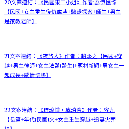
20文案連結：
《民國宋二小姐》作者:為伊憔悴
【民國+女主重生復仇虐渣+懸疑探案+師生+男主
是家教老師】
21文案連結：
《夜旅人》作者：趙熙之【民國+穿
越+男主律師+女主法醫(醫生)+題材新穎+男女主一
起成長+感情慢熱】
22文案連結：
《琉璃鍾，琥珀濃》作者：容九
【長篇+年代(民國)文+女主重生穿越+追妻火葬