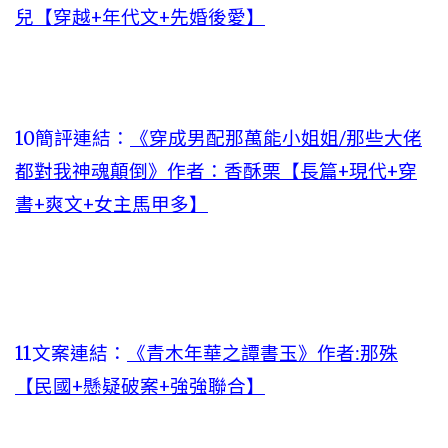
兒【穿越+年代文+先婚後愛】
10簡評連結：
《穿成男配那萬能小姐姐/那些大佬
都對我神魂顛倒》作者：香酥栗【長篇+現代+穿
書+爽文+女主馬甲多】
11文案連結：
《青木年華之譚書玉》作者:那殊
【民國+懸疑破案+強強聯合】