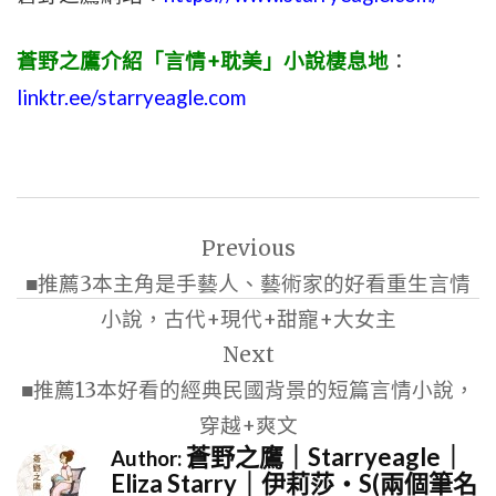
蒼野之鷹介紹「言情+耽美」小說棲息地
：
linktr.ee/starryeagle.com
文
Previous
章
■推薦3本主角是手藝人、藝術家的好看重生言情
導
小說，古代+現代+甜寵+大女主
覽
Next
■推薦13本好看的經典民國背景的短篇言情小說，
穿越+爽文
蒼野之鷹｜Starryeagle｜
Author:
Eliza Starry｜伊莉莎・S(兩個筆名