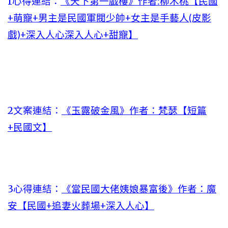
1心得連結：
《天下第一戲樓》作者:柳木桃【民國
+萌寵+男主是民國軍閥少帥+女主是手藝人(皮影
戲)+深入人心深入人心+甜寵】
2文案連結：
《玉露破金風》作者：梵瑟【短篇
+民國文】
3心得連結：
《當民國大佬姨娘暴富後》作者：魔
安【民國+追妻火葬場+深入人心】