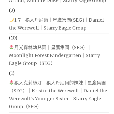
Arthur, Vampire Duke｜Starry Eagle Group
(2)
1-7｜狼人丹尼爾｜星鷹集團(SEG)｜Daniel
the Werewolf｜Starry Eagle Group
(10)
月光森林幼兒園｜星鷹集團（SEG）｜
Moonlight Forest Kindergarten｜Starry
Eagle Group（SEG）
(1)
狼人克莉絲汀｜狼人丹尼爾的妹妹｜星鷹集團
（SEG）｜Kristin the Werewolf｜Daniel the
Werewolf's Younger Sister｜Starry Eagle
Group（SEG）