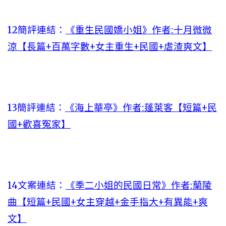
12簡評連結：
《重生民國嬌小姐》作者:十月微微
涼【長篇+百萬字數+女主重生+民國+虐渣爽文】
13簡評連結：
《海上華亭》作者:蓬萊客【短篇+民
國+歡喜冤家】
14文案連結：
《季二小姐的民國日常》作者:蘭陵
曲【短篇+民國+女主穿越+金手指大+有異能+爽
文】