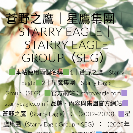
Skip
to
蒼野之鷹｜星鷹集團｜
content
STARRY EAGLE｜
STARRY EAGLE
GROUP（SEG）
本站使用兩個名稱
1｜蒼野之鷹｜Starry
Eagle
2｜星鷹集團｜Starry Eagle
Group（SEG）
官方網站：starryeagle.com
starryeagle.com：品牌、內容與集團官方網站
蒼野之鷹（Starry Eagle）：（2009–2023）
星
鷹集團（Starry Eagle Group，SEG）：（2025年