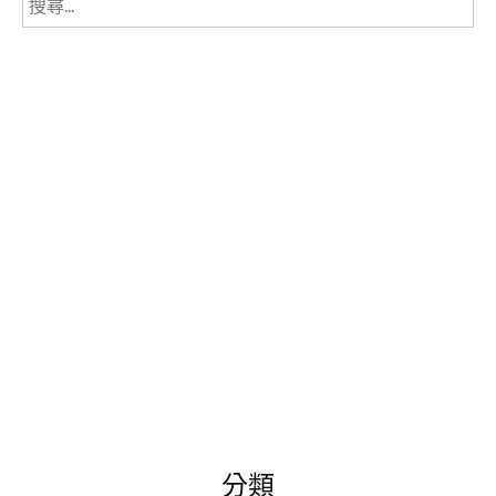
尋
關
鍵
字:
分類