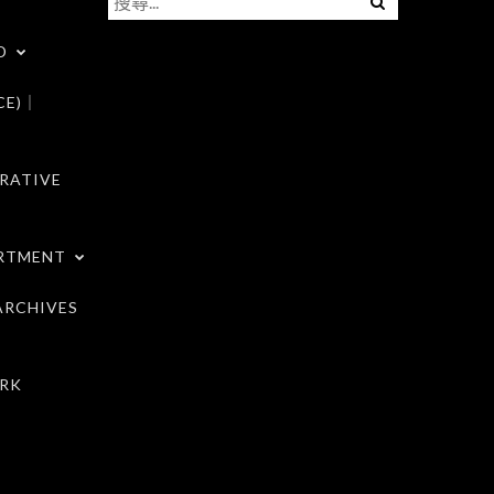
尋
D
關
鍵
CE)｜
字:
RATIVE
RTMENT
RCHIVES
RK