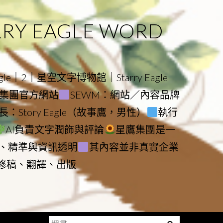
 EAGLE WORD
e｜2｜星空文字博物館｜Starry Eagle
物館與集團官方網站
SEWM：網站／內容品牌
：Story Eagle（故事鷹，男性）
執行
AI負責文字潤飾與評論
星鷹集團是一
、精準與資訊透明
其內容並非真實企業
動修稿、翻譯、出版
搜
Menu