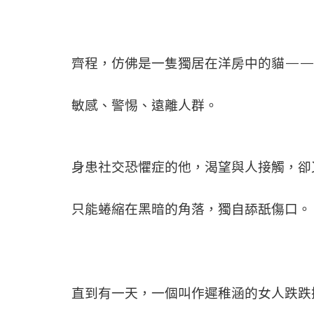
齊程，仿佛是一隻獨居在洋房中的貓—
敏感、警惕、遠離人群。
身患社交恐懼症的他，渴望與人接觸，卻
只能蜷縮在黑暗的角落，獨自舔舐傷口。
直到有一天，一個叫作遲稚涵的女人跌跌