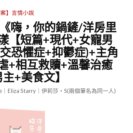
文案】言情小說
| 《嗨，你的鍋鏟/洋房里
漾【短篇+現代+女寵男
交恐懼症+抑鬱症)+主角
虐+相互救贖+溫馨治癒
男主+美食文】
le｜Eliza Starry｜伊莉莎・S(兩個筆名為同一人)