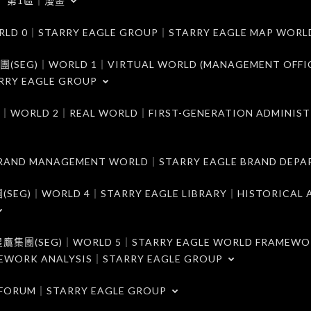
第1區｜漫畫
｜STARRY EAGLE GROUP｜STARRY EAGLE MAP WORL
)｜WORLD 1｜VIRTUAL WORLD (MANAGEMENT OFFI
RRY EAGLE GROUP
D 2｜REAL WORLD｜FIRST-GENERATION ADMINIST
MANAGEMENT WORLD｜STARRY EAGLE BRAND DEPA
ORLD 4｜STARRY EAGLE LIBRARY｜HISTORICAL A
EG)｜WORLD 5｜STARRY EAGLE WORLD FRAMEWO
MEWORK ANALYSIS｜STARRY EAGLE GROUP
ORUM｜STARRY EAGLE GROUP