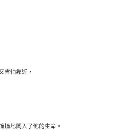
—
又害怕靠近，
撞撞地闖入了他的生命。