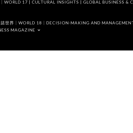
7 | CULTURAL INSIGHTS | GLOBAL BUSINESS & C
ORLD 18｜DECISION-MAKING AND MANAGEMENT 
NESS MAGAZINE