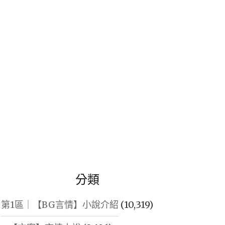
鍵
字:
分類
第1區｜【BG言情】小說介紹
(10,319)