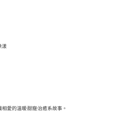
映漾
相愛的溫暖·甜寵·治癒系故事。