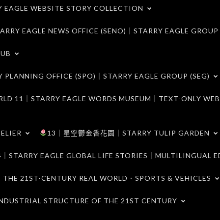
LE WEBSITE STORY COLLECTION
 EAGLE NEWS OFFICE (SENO)｜STARRY EAGLE GROUP
LUB
ANNING OFFICE (SPO)｜STARRY EAGLE GROUP (SEG)
｜STARRY EAGLE WORDS MUSEUM｜TEXT-ONLY WEB
ELIER
13｜星空鬱金香花園｜STARRY TULIP GARDEN
RY EAGLE GLOBAL LIFE STORIES｜MULTILINGUAL E
21ST-CENTURY REAL WORLD．SPORTS & VEHICLES
TRIAL STRUCTURE OF THE 21ST CENTURY