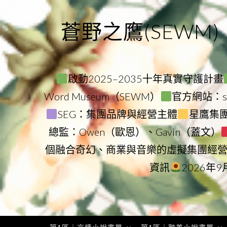
Skip
to
蒼野之鷹(SEWM)
content
啟動2025–2035十年真實守護計畫
Word Museum（SEWM）
官方網站：star
SEG：集團品牌與經營主體
星鷹集團（
總監：Owen（歐恩）、Gavin（蓋文）
個融合奇幻、商業與音樂的虛擬集團經
資訊
2026年