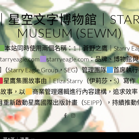
｜星空文字博物館｜STARRY
MUSEUM (SEWM)
本站同時使用兩個名稱：1｜蒼野之鷹｜Starry Eagl
ryeagle.com
starryeagle.com：品牌、博
Starry Eagle Group，SEG）管理團隊
首席執行長
星鷹集團故事由｜Eliza Starry（伊莉莎・S）寫作
營故事，以
商業管理邏輯進行內容建構，追求效率
9月重新啟動星鷹國際出版計畫（SEIPP），持續推
Facebook
Instagram