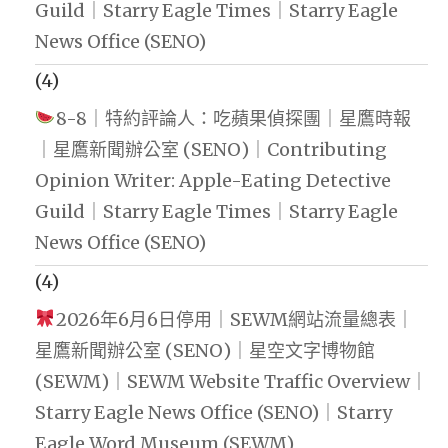
Guild｜Starry Eagle Times｜Starry Eagle
News Office (SENO)
(4)
8-8｜特約評論人：吃蘋果偵探團｜星鷹時報
｜星鷹新聞辦公室 (SENO)｜Contributing
Opinion Writer: Apple-Eating Detective
Guild｜Starry Eagle Times｜Starry Eagle
News Office (SENO)
(4)
2026年6月6日停用｜SEWM網站流量總表｜
星鷹新聞辦公室 (SENO)｜星空文字博物館
(SEWM)｜SEWM Website Traffic Overview｜
Starry Eagle News Office (SENO)｜Starry
Eagle Word Museum (SEWM)