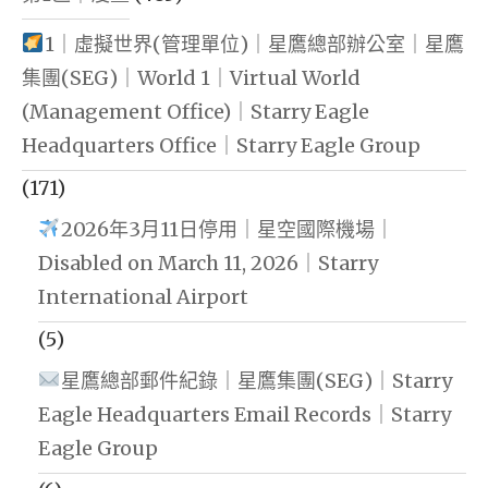
1｜虛擬世界(管理單位)｜星鷹總部辦公室｜星鷹
集團(SEG)｜World 1｜Virtual World
(Management Office)｜Starry Eagle
Headquarters Office｜Starry Eagle Group
(171)
2026年3月11日停用｜星空國際機場｜
Disabled on March 11, 2026｜Starry
International Airport
(5)
星鷹總部郵件紀錄｜星鷹集團(SEG)｜Starry
Eagle Headquarters Email Records｜Starry
Eagle Group