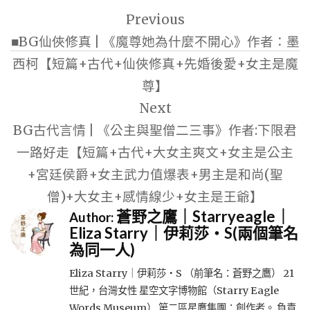
文
Previous
章
■BG仙俠修真 | 《魔尊她為什麼不開心》作者：墨
導
西柯【短篇+古代+仙俠修真+先婚後愛+女主是魔
覽
尊】
Next
BG古代言情 | 《公主與聖僧二三事》作者:下限君
一路好走【短篇+古代+大女主爽文+女主是公主
+宮廷侯爵+女主武力值爆表+男主是和尚(聖
僧)+大女主+感情線少+女主是王爺】
蒼野之鷹｜Starryeagle｜
Author:
Eliza Starry｜伊莉莎・S(兩個筆名
為同一人)
Eliza Starry｜伊莉莎・S （前筆名：蒼野之鷹） 21
世紀，台灣女性 星空文字博物館（Starry Eagle
Words Museum） 第二區星鷹集團：創作者。 負責