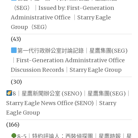
（SEG）｜Issued by: First-Generation
Administrative Office ｜Starry Eagle
Group（SEG）
(43)
第一代行政辦公室討論記錄｜星鷹集團(SEG)
｜First-Generation Administrative Office
Discussion Records｜Starry Eagle Group
(30)
8｜星鷹新聞辦公室 (SENO)｜星鷹集團(SEG)｜
Starry Eagle News Office (SENO)｜Starry
Eagle Group
(166)
8-5｜特約評論人：西裝偵探團｜星鷹時報｜星