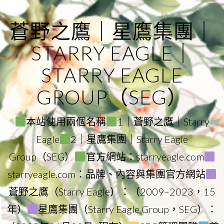
Skip
to
蒼野之鷹｜星鷹集團｜
content
STARRY EAGLE｜
STARRY EAGLE
GROUP（SEG）
本站使用兩個名稱
1｜蒼野之鷹｜Starry
Eagle
2｜星鷹集團｜Starry Eagle
Group（SEG）
官方網站：starryeagle.com
starryeagle.com：品牌、內容與集團官方網站
蒼野之鷹（Starry Eagle）：（2009–2023，15
年）
星鷹集團（Starry Eagle Group，SEG）：