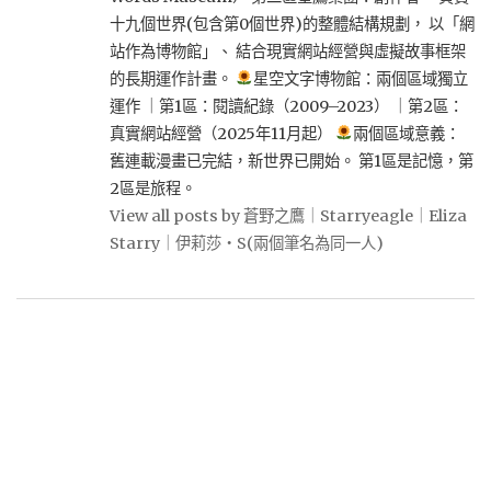
十九個世界(包含第0個世界)的整體結構規劃， 以「網
站作為博物館」、 結合現實網站經營與虛擬故事框架
的長期運作計畫。
星空文字博物館：兩個區域獨立
運作 ｜第1區：閱讀紀錄（2009–2023） ｜第2區：
真實網站經營（2025年11月起）
兩個區域意義：
舊連載漫畫已完結，新世界已開始。 第1區是記憶，第
2區是旅程。
View all posts by 蒼野之鷹｜Starryeagle｜Eliza
Starry｜伊莉莎・S(兩個筆名為同一人)