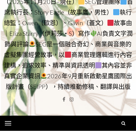
（2025年11月20日–現在）
SEG管理團隊
首
席執行長：Story Eagle（故事鷹，男性）
執行
總監：Owen（歐恩）、Gavin（蓋文）
故事由
｜Eliza Starry（伊莉莎・S）寫作
AI負責文字潤
飾與評論
SEG是一個融合奇幻、商業與音樂的
虛擬集團經營故事，以
商業管理邏輯進行內容
建構，追求效率、精準與資訊透明
其內容並非
真實企業資訊
2026年9月重新啟動星鷹國際出
版計畫（SEIPP），持續推動修稿、翻譯與出版
Facebook
Instagram
Menu