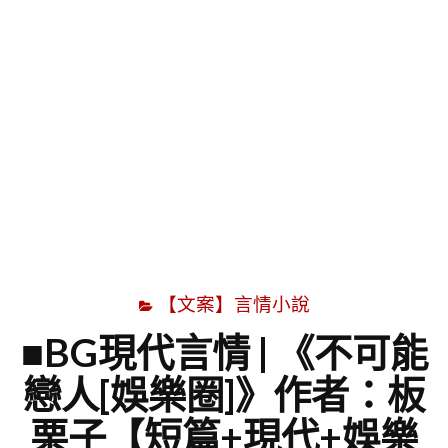
字
【文案】言情小說
■BG現代言情 | 《不可能
戀人[娛樂圈]》作者：板
栗子【短篇+現代+娛樂