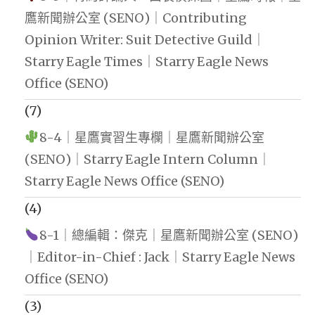
鷹新聞辦公室 (SENO)｜Contributing
Opinion Writer: Suit Detective Guild｜
Starry Eagle Times｜Starry Eagle News
Office (SENO)
(7)
8-4｜星鷹實習生專欄｜星鷹新聞辦公室
(SENO)｜Starry Eagle Intern Column｜
Starry Eagle News Office (SENO)
(4)
8-1｜總編輯：傑克｜星鷹新聞辦公室 (SENO)
｜Editor-in-Chief : Jack｜Starry Eagle News
Office (SENO)
(3)