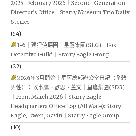
2025–February 2026｜Second-Generation
Director’s Office｜Starry Museum Trio Daily
Stories
(54)
1-6｜狐狸偵探團｜星鷹集團(SEG)｜Fox
Detective Guild｜Starry Eagle Group
(22)
2026年3月開始｜星鷹總部辦公室日記（全體
男性）：故事鷹、歐恩、蓋文｜星鷹集團(SEG)
｜From March 2026｜Starry Eagle
Headquarters Office Log (All Male): Story
Eagle, Owen, Gavin｜Starry Eagle Group
(10)