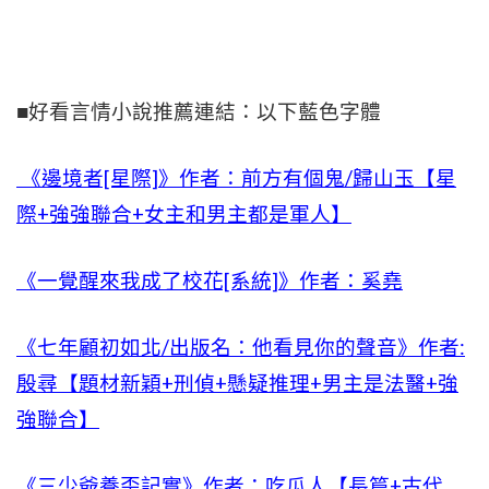
■好看言情小說推薦連結：以下藍色字體
《邊境者[星際]》作者：前方有個鬼/歸山玉【星
際+強強聯合+女主和男主都是軍人】
《一覺醒來我成了校花[系統]》作者：奚堯
《七年顧初如北/出版名：他看見你的聲音》作者:
殷尋【題材新穎+刑偵+懸疑推理+男主是法醫+強
強聯合】
《三少爺養歪記實》作者：吃瓜人【長篇+古代