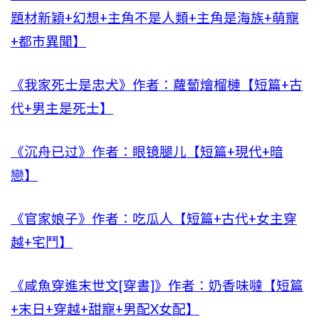
題材新穎+幻想+主角不是人類+主角是海族+萌寵
+都市異聞】
《我家死士是忠犬》作者：蘿蔔燴榴槤【短篇+古
代+男主是死士】
《沉舟已过》作者：眼镜腿儿【短篇+現代+暗
戀】
《官家娘子》作者：吃瓜人【短篇+古代+女主穿
越+宅鬥】
《咸魚穿進末世文[穿書]》作者：奶香味噠【短篇
+末日+穿越+甜寵+男配X女配】