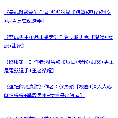
《是心跳說謊》作者:唧唧的貓【短篇+現代+甜文
+男主是電競選手】
《穿成男主極品未婚妻》作者：趙史覺【現代+ 女
配+甜寵】
《國服第一》作者:溫清歡【短篇+現代+甜文+男主
是電競選手+王者榮耀】
《強扭的瓜真甜》作者：偷馬頭【校園+深入人心
劇情多多+學霸男主+女主是出資者】