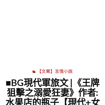
字
【文案】言情小說
■BG現代軍旅文 |《王牌
狙擊之溺愛狂妻》作者:
水果店的瓶子【現代+女