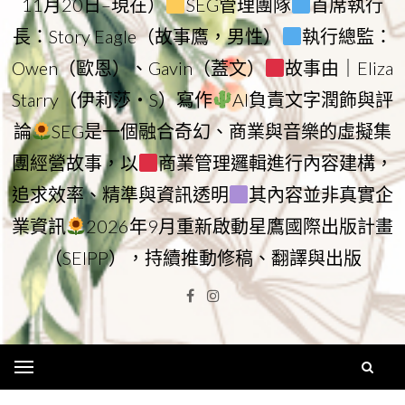
11月20日–現在）
SEG管理團隊
首席執行
長：Story Eagle（故事鷹，男性）
執行總監：
Owen（歐恩）、Gavin（蓋文）
故事由｜Eliza
Starry（伊莉莎・S）寫作
AI負責文字潤飾與評
論
SEG是一個融合奇幻、商業與音樂的虛擬集
團經營故事，以
商業管理邏輯進行內容建構，
追求效率、精準與資訊透明
其內容並非真實企
業資訊
2026年9月重新啟動星鷹國際出版計畫
（SEIPP），持續推動修稿、翻譯與出版
Facebook
Instagram
Menu