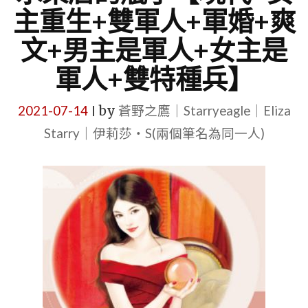
主重生+雙軍人+軍婚+爽
文+男主是軍人+女主是
軍人+雙特種兵】
2021-07-14
by
蒼野之鷹｜Starryeagle｜Eliza
|
Starry｜伊莉莎・S(兩個筆名為同一人)