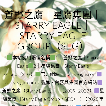
Skip
to
蒼野之鷹｜星鷹集團｜
content
STARRY EAGLE｜
STARRY EAGLE
GROUP（SEG）
本站使用兩個名稱
1｜蒼野之鷹｜Starry
Eagle
2｜星鷹集團｜Starry Eagle
Group（SEG）
官方網站：starryeagle.com
starryeagle.com：品牌、內容與集團官方網站
蒼野之鷹（Starry Eagle）：（2009–2023）
星
鷹集團（Starry Eagle Group，SEG）：（2025年