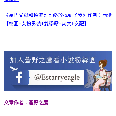
《豪門父母和頂流哥哥終於找到了我》作者：西淅
【校園+女扮男裝+雙學霸+爽文+女配】
文章作者：蒼野之鷹