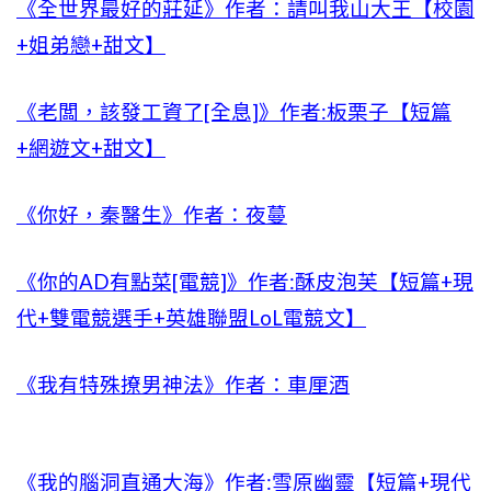
《全世界最好的莊延》作者：請叫我山大王【校園
+姐弟戀+甜文】
《老闆，該發工資了[全息]》作者:板栗子【短篇
+網遊文+甜文】
《你好，秦醫生》作者：夜蔓
《你的AD有點菜[電競]》作者:酥皮泡芙【短篇+現
代+雙電競選手+英雄聯盟LoL電競文】
《我有特殊撩男神法》作者：車厘酒
《我的腦洞直通大海》作者:雪原幽靈【短篇+現代