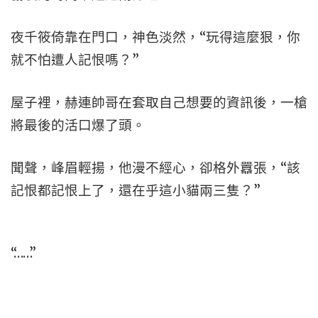
夜千筱倚靠在門口，神色淡然，“玩得這麼狠，你
就不怕遭人記恨嗎？”
屋子裡，赫連帥哥在套取自己想要的資訊後，一槍
將最後的活口爆了頭。
聞聲，峰眉輕揚，他漫不經心，卻格外囂張，“該
記恨都記恨上了，還在乎這小貓兩三隻？”
“……”