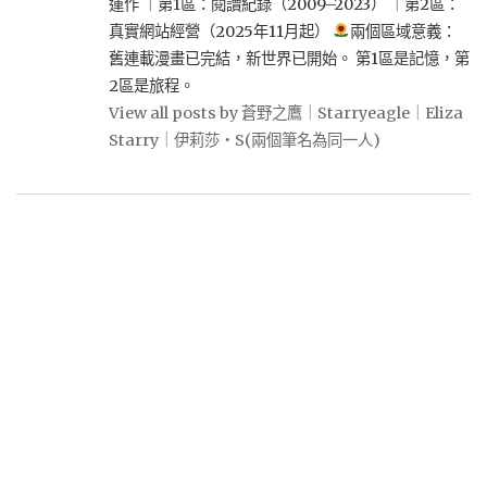
運作 ｜第1區：閱讀紀錄（2009–2023） ｜第2區：
真實網站經營（2025年11月起）
兩個區域意義：
舊連載漫畫已完結，新世界已開始。 第1區是記憶，第
2區是旅程。
View all posts by 蒼野之鷹｜Starryeagle｜Eliza
Starry｜伊莉莎・S(兩個筆名為同一人)