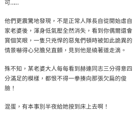
可……
他們更震驚地發現，不是正常人隊長自從開始虐自
家老婆後，渾身低氣壓全然消失，看到你偶爾還會
賞個笑眼，一隻只兇悍的惡鬼們頓時被如此詭異的
情景嚇得心兒膽兒直顫，見到他是繞著道走滴。
殊不知，某老婆大人每每看到赫連同志三分得意四
分滿足的模樣，都恨不得一拳揍向那張欠扁的俊
臉！
混蛋，有本事別半夜給她按到床上去啊！