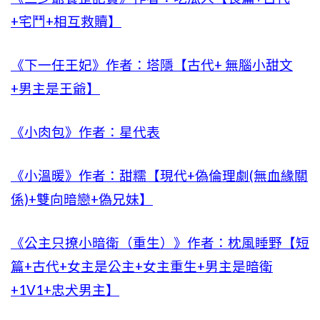
+宅鬥+相互救贖】
《下一任王妃》作者：塔隱【古代+ 無腦小甜文
+男主是王爺】
《小肉包》作者：星代表
《小溫暖》作者：甜糯【現代+偽倫理劇(無血緣關
係)+雙向暗戀+偽兄妹】
《公主只撩小暗衛（重生）》作者：枕風睡野【短
篇+古代+女主是公主+女主重生+男主是暗衛
+1V1+忠犬男主】