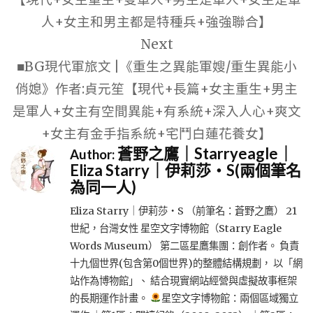
覽
人+女主和男主都是特種兵+強強聯合】
Next
■BG現代軍旅文 |《重生之異能軍嫂/重生異能小
俏媳》作者:貞元笙【現代+長篇+女主重生+男主
是軍人+女主有空間異能+有系統+深入人心+爽文
+女主有金手指系統+宅鬥白蓮花養女】
蒼野之鷹｜Starryeagle｜
Author:
Eliza Starry｜伊莉莎・S(兩個筆名
為同一人)
Eliza Starry｜伊莉莎・S （前筆名：蒼野之鷹） 21
世紀，台灣女性 星空文字博物館（Starry Eagle
Words Museum） 第二區星鷹集團：創作者。 負責
十九個世界(包含第0個世界)的整體結構規劃， 以「網
站作為博物館」、 結合現實網站經營與虛擬故事框架
的長期運作計畫。
星空文字博物館：兩個區域獨立