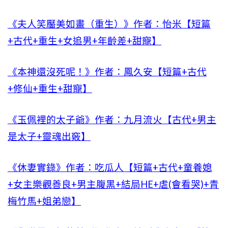
《夫人笑靨美如畫（重生）》作者：怡米【短篇
+古代+重生+女追男+年齡差+甜寵】
《本神還沒死呢！》作者：鳳久安【短篇+古代
+修仙+重生+甜寵】
《玉佩裡的太子爺》作者：九月流火【古代+男主
是太子+靈魂出竅】
《休妻實錄》作者：吃瓜人【短篇+古代+童養媳
+女主樂觀善良+男主腹黑+結局HE+虐(會看哭)+青
梅竹馬+姐弟戀】