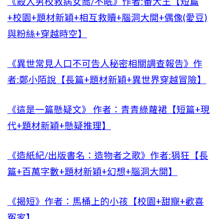
《殺入男校救病女喬/不眠》作者:番大王【短篇
+校園+題材新穎+相互救贖+腦洞大開+偶像(愛豆)
與粉絲+穿越時空】
《異世常見人口不可告人秘密相關調查報告》作
者:鄭小陌說【長篇+題材新穎+異世界穿越冒險】
《這是一篇懸疑文》 作者：青青綠蘿裙【短篇+現
代+題材新穎+懸疑推理】
《造紙紀/出版書名：造物者之歌》作者:狷狂【長
篇+百萬字數+題材新穎+幻想+腦洞大開】
《揭短》作者：馬桶上的小孩【校園+甜寵+歡喜
冤家】