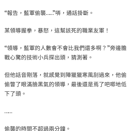
“報告，藍軍偷襲……”哢，通話掛斷。
某領導握拳，暴怒，這幫該死的職業友軍！
“領導，藍軍的人數會不會比我們還多啊？”旁邊膽
戰心驚的技術小兵探出頭，猜測著。
但他話音剛落，就感覺到陣獵獵寒風刮過來，他偷
偷瞥了眼滿臉黑氣的領導，最後還是焉了吧唧地低
下了頭。
……
偷襲的時間不超過兩分鐘。