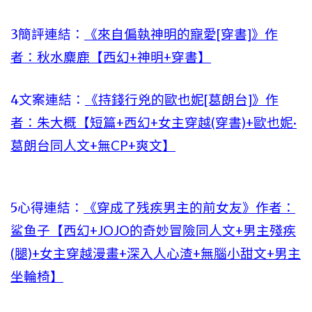
3簡評連結：
《來自偏執神明的寵愛[穿書]》作
者：秋水麋鹿【西幻+神明+穿書】
4文案連結：
《持錢行兇的歐也妮[葛朗台]》作
者：朱大概【短篇+西幻+女主穿越(穿書)+歐也妮·
葛朗台同人文+無CP+爽文】
5心得連結：
《穿成了残疾男主的前女友》作者：
鲨鱼子【西幻+JOJO的奇妙冒險同人文+男主殘疾
(腿)+女主穿越漫畫+深入人心渣+無腦小甜文+男主
坐輪椅】