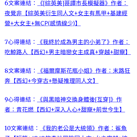
6文案連結：
《[綜英美]哥譚市長模擬器》作者：
夜覺非【綜英美衍生同人文+女主有馬甲+基建經
營+大女主+無CP(感情線少)】
7心得連結：
《我終於成為男主的小弟了》作者：
吃鯨路人【西幻+男主暗戀女主成真+穿越+甜寵】
8文案連結：
《福爾摩斯花瓶小姐》作者：末路狂
奔【西幻+今穿古+懸疑推理同人文】
9心得連結：
《與黑暗神交換身體後[互穿]》作
者：青花燃【西幻+深入人心+甜寵+前世今生】
10文案連結：
《我的老公是大統領》作者：鯊魚