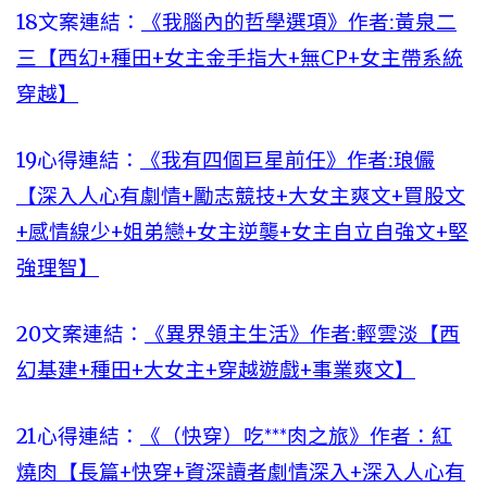
18文案連結：
《我腦內的哲學選項》作者:黃泉二
三【西幻+種田+女主金手指大+無CP+女主帶系統
穿越】
19心得連結：
《我有四個巨星前任》作者:琅儼
【深入人心有劇情+勵志競技+大女主爽文+買股文
+感情線少+姐弟戀+女主逆襲+女主自立自強文+堅
強理智】
20文案連結：
《異界領主生活》作者:輕雲淡【西
幻基建+種田+大女主+穿越遊戲+事業爽文】
21心得連結：
《（快穿）吃***肉之旅》作者：紅
燒肉【長篇+快穿+資深讀者劇情深入+深入人心有