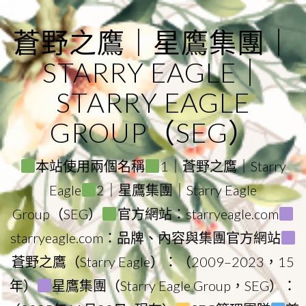
Skip
to
蒼野之鷹｜星鷹集團｜
content
STARRY EAGLE｜
STARRY EAGLE
GROUP（SEG）
本站使用兩個名稱
1｜蒼野之鷹｜Starry
Eagle
2｜星鷹集團｜Starry Eagle
Group（SEG）
官方網站：starryeagle.com
starryeagle.com：品牌、內容與集團官方網站
蒼野之鷹（Starry Eagle）：（2009–2023，15
年）
星鷹集團（Starry Eagle Group，SEG）：