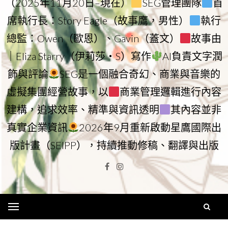
（2025年11月20日–現在）
SEG管理團隊
首
席執行長：Story Eagle（故事鷹，男性）
執行
總監：Owen（歐恩）、Gavin（蓋文）
故事由
｜Eliza Starry（伊莉莎・S）寫作
AI負責文字潤
飾與評論
SEG是一個融合奇幻、商業與音樂的
虛擬集團經營故事，以
商業管理邏輯進行內容
建構，追求效率、精準與資訊透明
其內容並非
真實企業資訊
2026年9月重新啟動星鷹國際出
版計畫（SEIPP），持續推動修稿、翻譯與出版
Facebook
Instagram
Menu