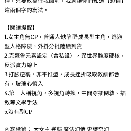
神，只要敢擋在我面前，我就讓你們知道【恐懼】
這兩個字的寫法。
【閱讀提醒】
1.女主角無CP，普通人·缺陷型·成長型主角，逃避
型人格障礙，外掛分批陸續到貨
2.克蘇魯元素設定（含私設），異世界難度硬核，
反派實力線上
3.打臉逆襲，非平推型，成長挫折吸取教訓都會
有，玻璃心慎入
4.第一人稱視角，多視角轉換，中間穿插倒敘、插
敘等文學手法
5.沒有副CP
內容標籤： 大女主 逆襲 魔法幻情 史詩奇幻