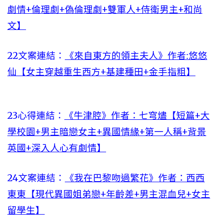
劇情+倫理劇+偽倫理劇+雙軍人+侍衛男主+和尚
文】
22文案連結：
《來自東方的領主夫人》作者:悠悠
仙【女主穿越重生西方+基建種田+金手指粗】
23心得連結：
《牛津腔》作者：七穹燼【短篇+大
學校園+男主暗戀女主+異國情緣+第一人稱+背景
英國+深入人心有劇情】
24文案連結：
《我在巴黎吻過繁花》作者：西西
東東【現代異國姐弟戀+年齡差+男主混血兒+女主
留學生】