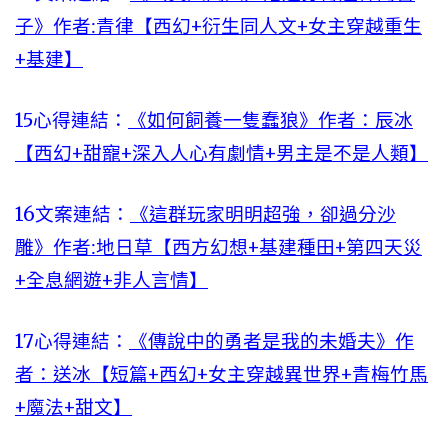
子》作者:青律【西幻+衍生同人文+女主穿越重生
+基建】
15心得連結：
《如何飼養一隻蠢狼》作者：辰冰
【西幻+甜寵+深入人心有劇情+男主是不是人類】
16文案連結：
《這群玩家明明超強，卻過分沙
雕》作者:地日草【西方幻想+基建種田+第四天災
+全息網遊+非人言情】
17心得連結：
《傳說中的勇者是我的未婚夫》作
者：送冰【短篇+西幻+女主穿越異世界+青梅竹馬
+魔法+甜文】