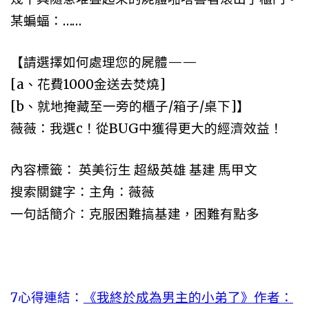
某蝙蝠：……
【請選擇如何處理您的屍體——
[a、花費1000金送去焚燒]
[b、就地掩藏至一旁的櫃子/箱子/桌下]】
薇薇：我選c！從BUG中獲得更大的經濟效益！
內容標籤： 英美衍生 超級英雄 基建 馬甲文
搜索關鍵字：主角：薇薇
一句話簡介：克服困難搞基建，困難有點多
7心得連結：
《我終於成為男主的小弟了》作者：