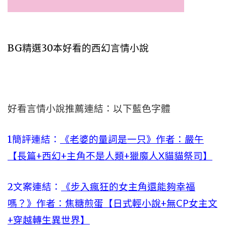
BG精選30本好看的西幻言情小說
好看言情小說推薦連結：以下藍色字體
1簡評連結：
《老婆的量詞是一只》作者：嚴午
【長篇+西幻+主角不是人類+獵魔人X貓貓祭司】
2文案連結：
《步入瘋狂的女主角還能夠幸福
嗎？》作者：焦糖煎蛋【日式輕小說+無CP女主文
+穿越轉生異世界】