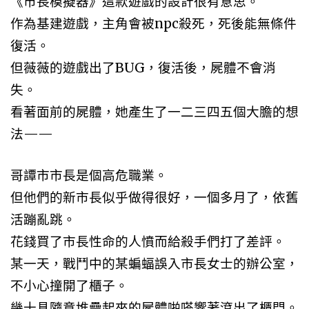
《市長模擬器》這款遊戲的設計很有意思。
作為基建遊戲，主角會被npc殺死，死後能無條件
復活。
但薇薇的遊戲出了BUG，復活後，屍體不會消
失。
看著面前的屍體，她產生了一二三四五個大膽的想
法——
哥譚市市長是個高危職業。
但他們的新市長似乎做得很好，一個多月了，依舊
活蹦亂跳。
花錢買了市長性命的人憤而給殺手們打了差評。
某一天，戰鬥中的某蝙蝠誤入市長女士的辦公室，
不小心撞開了櫃子。
幾十具隨意堆疊起來的屍體啪嗒響著滾出了櫃門。