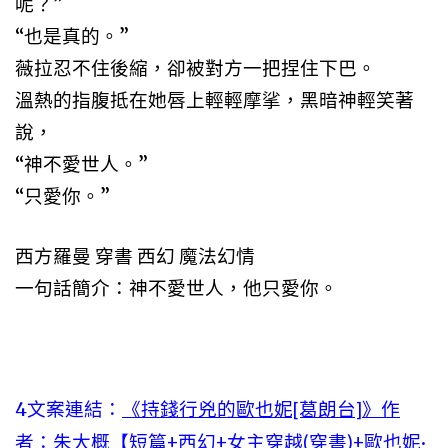
呢？”
“也是真的。”
薇拉忍不住後縮，卻被對方一把捏住下巴。
溫熱的指腹抵在她唇上輕輕摩挲，黑暗神輕笑著
說，
“神不愛世人。”
“只愛你。”
西方羅曼 穿書 西幻 魔法幻情
一句話簡介：神不愛世人，他只愛你。
4文案連結：
《持錢行兇的歐也妮[葛朗台]》作
者：朱大概【短篇+西幻+女主穿越(穿書)+歐也妮·