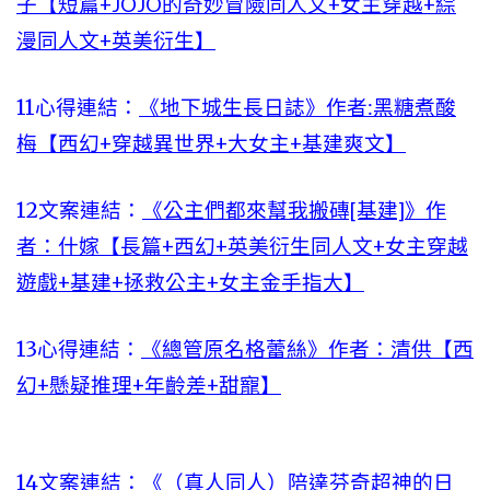
子【短篇+JOJO的奇妙冒險同人文+女主穿越+綜
漫同人文+英美衍生】
11心得連結：
《地下城生長日誌》作者:黑糖煮酸
梅【西幻+穿越異世界+大女主+基建爽文】
12文案連結：
《公主們都來幫我搬磚[基建]》作
者：什嫁【長篇+西幻+英美衍生同人文+女主穿越
遊戲+基建+拯救公主+女主金手指大】
13心得連結：
《總管原名格蕾絲》作者：清供【西
幻+懸疑推理+年齡差+甜寵】
14文案連結：
《（真人同人）陪達芬奇超神的日