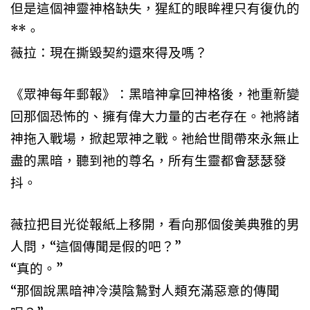
但是這個神靈神格缺失，猩紅的眼眸裡只有復仇的
**。
薇拉：現在撕毀契約還來得及嗎？
《眾神每年郵報》：黑暗神拿回神格後，祂重新變
回那個恐怖的、擁有偉大力量的古老存在。祂將諸
神拖入戰場，掀起眾神之戰。祂給世間帶來永無止
盡的黑暗，聽到祂的尊名，所有生靈都會瑟瑟發
抖。
薇拉把目光從報紙上移開，看向那個俊美典雅的男
人問，“這個傳聞是假的吧？”
“真的。”
“那個說黑暗神冷漠陰鷙對人類充滿惡意的傳聞