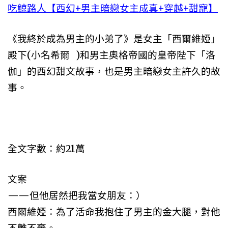
吃鯨路人【西幻+男主暗戀女主成真+穿越+甜寵】
《我終於成為男主的小弟了》是女主「西爾維婭」
殿下(小名希爾 )和男主奧格帝國的皇帝陛下「洛
伽」的西幻甜文故事，也是男主暗戀女主許久的故
事。
全文字數：約21萬
文案
——但他居然把我當女朋友：）
西爾維婭：為了活命我抱住了男主的金大腿，對他