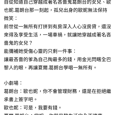
自從知道自己穿越成著名吝嗇鬼葛朗台的女兒、歐
也妮.葛朗台那一刻起，孤兒出身的歐妮無法保持
微笑：
前世從一無所有打拼到有房深入人心沒房貸，還沒
來得及享受生活，一場車禍，就讓她穿越成著名吝
嗇鬼的女兒？
能彌補她受傷心靈的只剩一件事：
讓最吝嗇的爹為自己掏最多的錢，用金光閃瞎全巴
黎人的眼，再讓夏爾.葛朗台學唱一無所有。
小劇場：
葛朗台：歐也妮，你不會管理財務，還是在拒絕繼
承書上簽字吧。
歐也妮：可是，我要有錢。