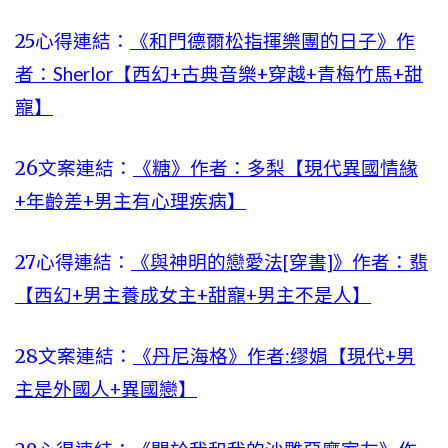
25心得連結：
《和門德爾松指揮樂團的日子》作
者：Sherlor【西幻+古典音樂+穿越+青梅竹馬+甜
寵】
26文案連結：
《糖》作者：多梨【現代異國情緣
+年齡差+男主有心理疾病】
27心得連結：
《與神明的戀愛法[穿書]》作者：翡
【西幻+男主養成女主+甜寵+男主不是人】
28文案連結：
《丹尼海格》作者:缪娟【現代+男
主是外國人+異國戀】