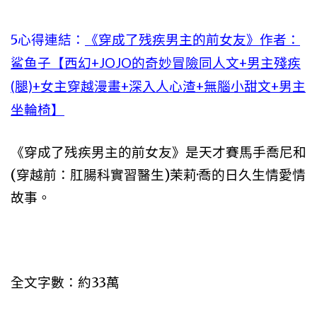
5心得連結：
《穿成了残疾男主的前女友》作者：
鲨鱼子【西幻+JOJO的奇妙冒險同人文+男主殘疾
(腿)+女主穿越漫畫+深入人心渣+無腦小甜文+男主
坐輪椅】
《穿成了残疾男主的前女友》是天才賽馬手喬尼和
(穿越前：肛腸科實習醫生)茉莉·喬的日久生情愛情
故事。
全文字數：約33萬