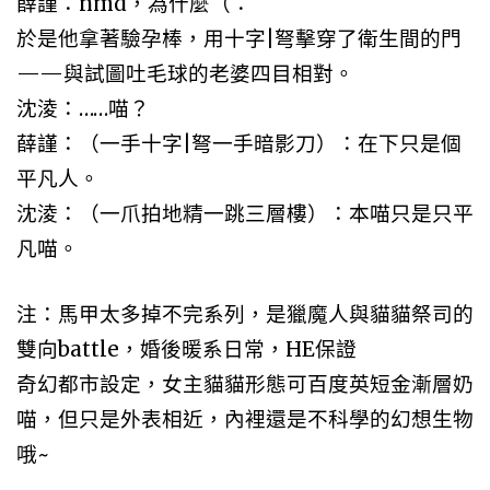
薛謹：nmd，為什麼（：
於是他拿著驗孕棒，用十字|弩擊穿了衛生間的門
——與試圖吐毛球的老婆四目相對。
沈淩：……喵？
薛謹：（一手十字|弩一手暗影刀）：在下只是個
平凡人。
沈淩：（一爪拍地精一跳三層樓）：本喵只是只平
凡喵。
注：馬甲太多掉不完系列，是獵魔人與貓貓祭司的
雙向battle，婚後暖系日常，HE保證
奇幻都市設定，女主貓貓形態可百度英短金漸層奶
喵，但只是外表相近，內裡還是不科學的幻想生物
哦~