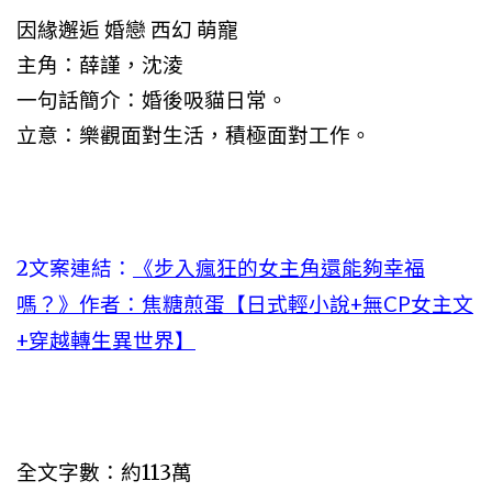
因緣邂逅 婚戀 西幻 萌寵
主角：薛謹，沈淩
一句話簡介：婚後吸貓日常。
立意：樂觀面對生活，積極面對工作。
2文案連結：
《步入瘋狂的女主角還能夠幸福
嗎？》作者：焦糖煎蛋【日式輕小說+無CP女主文
+穿越轉生異世界】
全文字數：約113萬