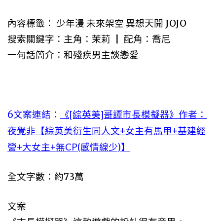
內容標籤： 少年漫 未來架空 異想天開 JOJO
搜索關鍵字：主角：茉莉 ┃ 配角：喬尼
一句話簡介：和殘疾男主談戀愛
6文案連結：
《[綜英美]哥譚市長模擬器》作者：
夜覺非【綜英美衍生同人文+女主有馬甲+基建經
營+大女主+無CP(感情線少)】
全文字數：約73萬
文案