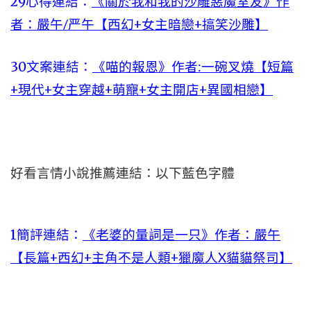
29心得連結：
《關於我和我的沙雕惡魔室友》作
者：嚴午/严午【西幻+女主暗戀+搞笑沙雕】
30文案連結：
《喵的報恩》作者:一碗叉燒【短篇
+現代+女主穿越+萌寵+女主開店+異國相戀】
好看言情小說推薦連結：以下藍色字體
1簡評連結：
《老婆的量詞是一只》作者：嚴午
【長篇+西幻+主角不是人類+獵魔人X貓貓祭司】