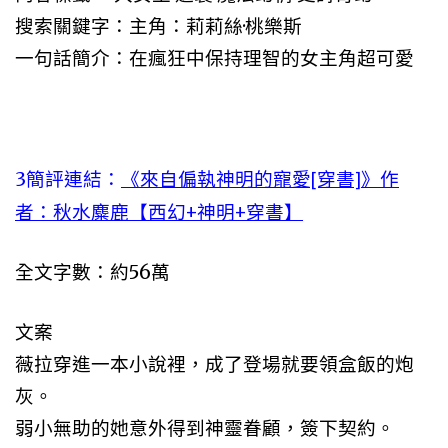
搜索關鍵字：主角：莉莉絲·桃樂斯
一句話簡介：在瘋狂中保持理智的女主角超可愛
3簡評連結：
《來自偏執神明的寵愛[穿書]》作
者：秋水麋鹿【西幻+神明+穿書】
全文字數：約56萬
文案
薇拉穿進一本小說裡，成了登場就要領盒飯的炮
灰。
弱小無助的她意外得到神靈眷顧，簽下契約。