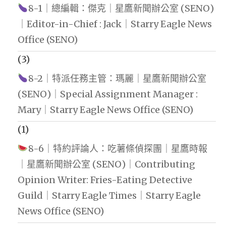
8-1｜總編輯：傑克｜星鷹新聞辦公室 (SENO)
｜Editor-in-Chief : Jack｜Starry Eagle News
Office (SENO)
(3)
8-2｜特派任務主管：瑪麗｜星鷹新聞辦公室
(SENO)｜Special Assignment Manager :
Mary｜Starry Eagle News Office (SENO)
(1)
8-6｜特約評論人：吃薯條偵探團｜星鷹時報
｜星鷹新聞辦公室 (SENO)｜Contributing
Opinion Writer: Fries-Eating Detective
Guild｜Starry Eagle Times｜Starry Eagle
News Office (SENO)