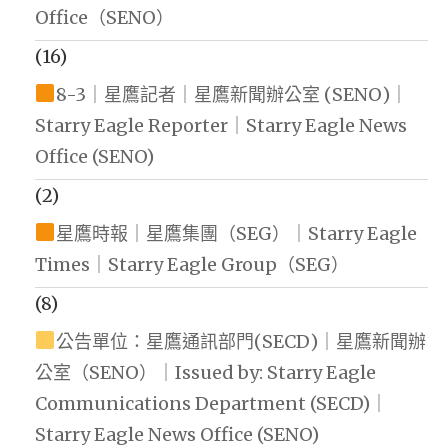
Office（SENO）
(16)
8-3｜星鷹記者｜星鷹新聞辦公室 (SENO)｜
Starry Eagle Reporter｜Starry Eagle News
Office (SENO)
(2)
星鷹時報｜星鷹集團（SEG）｜Starry Eagle
Times｜Starry Eagle Group（SEG）
(8)
公告單位：星鷹通訊部門(SECD)｜星鷹新聞辦
公室（SENO）｜Issued by: Starry Eagle
Communications Department (SECD)｜
Starry Eagle News Office (SENO)