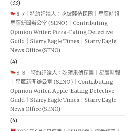
(33)
8-7｜特約評論人：吃披薩偵探團｜星鷹時報｜
星鷹新聞辦公室 (SENO)｜Contributing
Opinion Writer: Pizza-Eating Detective
Guild｜Starry Eagle Times｜Starry Eagle
News Office (SENO)
(4)
8-8｜特約評論人：吃蘋果偵探團｜星鷹時報
｜星鷹新聞辦公室 (SENO)｜Contributing
Opinion Writer: Apple-Eating Detective
Guild｜Starry Eagle Times｜Starry Eagle
News Office (SENO)
(4)