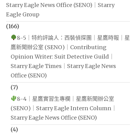
Starry Eagle News Office (SENO)｜Starry
Eagle Group
(166)
8-5｜特約評論人：西裝偵探團｜星鷹時報｜星
鷹新聞辦公室 (SENO)｜Contributing
Opinion Writer: Suit Detective Guild｜
Starry Eagle Times｜Starry Eagle News
Office (SENO)
(7)
8-4｜星鷹實習生專欄｜星鷹新聞辦公室
(SENO)｜Starry Eagle Intern Column｜
Starry Eagle News Office (SENO)
(4)