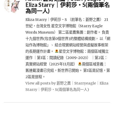
Eliza Starry｜伊莉莎・S(兩個筆名
為同一人)
Eliza Starry｜伊莉莎・S （前筆名：蒼野之鷹） 21
世紀，台灣女性 星空文字博物館（Starry Eagle
Words Museum） 第二區星鷹集團：創作者。 負責
十九個世界(包含第0個世界)的整體結構規劃， 以「網
站作為博物館」、 結合現實網站經營與虛擬故事框架
的長期運作計畫。
星空文字博物館：兩個區域獨立
運作 ｜第1區：閱讀紀錄（2009–2023） ｜第2區：
真實網站經營（2025年11月起）
兩個區域意義：
舊連載漫畫已完結，新世界已開始。 第1區是記憶，第
2區是旅程。
View all posts by 蒼野之鷹｜Starryeagle｜Eliza
Starry｜伊莉莎・S(兩個筆名為同一人)