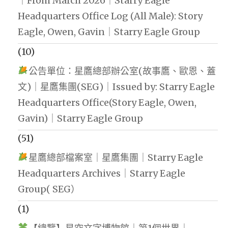
｜From March 2026｜Starry Eagle
Headquarters Office Log (All Male): Story
Eagle, Owen, Gavin｜Starry Eagle Group
(10)
公告單位：星鷹總部辦公室(故事鷹、歐恩、蓋
文)｜星鷹集團(SEG)｜Issued by: Starry Eagle
Headquarters Office(Story Eagle, Owen,
Gavin)｜Starry Eagle Group
(51)
星鷹總部檔案室｜星鷹集團｜Starry Eagle
Headquarters Archives｜Starry Eagle
Group( SEG）
(1)