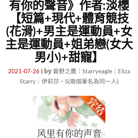
有你的聲音》作者:淡櫻
【短篇+現代+體育競技
(花滑)+男主是運動員+女
主是運動員+姐弟戀(女大
男小)+甜寵】
2021-07-26
by
蒼野之鷹｜Starryeagle｜Eliza
|
Starry｜伊莉莎・S(兩個筆名為同一人)