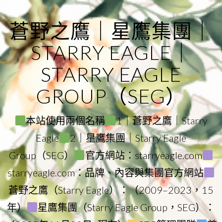
Skip
to
蒼野之鷹｜星鷹集團｜
content
STARRY EAGLE｜
STARRY EAGLE
GROUP（SEG）
本站使用兩個名稱
1｜蒼野之鷹｜Starry
Eagle
2｜星鷹集團｜Starry Eagle
Group（SEG）
官方網站：starryeagle.com
starryeagle.com：品牌、內容與集團官方網站
蒼野之鷹（Starry Eagle）：（2009–2023，15
年）
星鷹集團（Starry Eagle Group，SEG）：