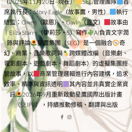
（2025年11月20日–現在）
SEG管理團隊
首
席執行長：Story Eagle（故事鷹，男性）
執行
總監：Owen（歐恩）、Gavin（蓋文）
故事由
｜Eliza Starry（伊莉莎・S）寫作
AI負責文字潤
飾與評論
星鷹集團（SEG）是一個融合
奇
幻、商業、音樂歌詞與
跨媒體改編（音樂劇、
電影劇本、遊戲劇本、舞蹈劇本）的虛擬集團經
營故事，以
商業管理邏輯進行內容建構，追求
效率、精準與資訊透明
其內容並非真實企業資
訊
2026年9月重新啟動星鷹國際出版計畫
（SEIPP），持續推動修稿、翻譯與出版
Facebook
Instagram