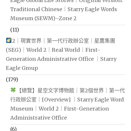
Eagle Global Life Stories｜Original Version:
Traditional Chinese｜Starry Eagle Words
Museum (SEWM)–Zone 2
(11)
2｜現實世界｜第一代行政辦公室｜星鷹集團
(SEG)｜World 2｜Real World｜First-
Generation Administrative Office ｜Starry
Eagle Group
(179)
【總覽】星空文字博物館｜第2個世界｜第一代
行政辦公室｜[Overview] ｜Starry Eagle Word
Museum｜World 2｜First-Generation
Administrative Office
(6)