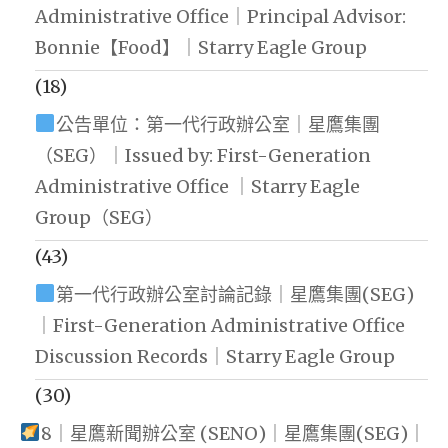
Administrative Office｜Principal Advisor:
Bonnie【Food】｜Starry Eagle Group
(18)
公告單位：第一代行政辦公室｜星鷹集團
（SEG）｜Issued by: First-Generation
Administrative Office ｜Starry Eagle
Group（SEG）
(43)
第一代行政辦公室討論記錄｜星鷹集團(SEG)
｜First-Generation Administrative Office
Discussion Records｜Starry Eagle Group
(30)
8｜星鷹新聞辦公室 (SENO)｜星鷹集團(SEG)｜