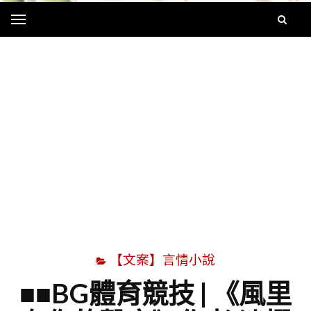
Menu
字
【文案】言情小說
■■BG體育競技 | 《風里