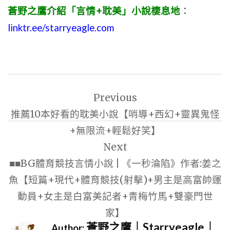
蒼野之鷹介紹「言情+耽美」小說棲息地
：
linktr.ee/starryeagle.com
文
Previous
章
推薦10本好看的耽美小說【哨導+西幻+靈異鬼怪
導
+無限流+輕鬆好笑】
覽
Next
■■BG體育競技言情小說 | 《一秒淪陷》作者:姜之
魚【短篇+現代+體育競技(射擊)+男主是高富帥運
動員+女主是白富美記者+青梅竹馬+雙豪門世
家】
蒼野之鷹｜Starryeagle｜
Author: