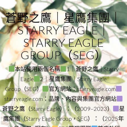
Skip
to
蒼野之鷹｜星鷹集團｜
content
STARRY EAGLE｜
STARRY EAGLE
GROUP（SEG）
本站使用兩個名稱
1｜蒼野之鷹｜Starry
Eagle
2｜星鷹集團｜Starry Eagle
Group（SEG）
官方網站：starryeagle.com
starryeagle.com：品牌、內容與集團官方網站
蒼野之鷹（Starry Eagle）：（2009–2023）
星
鷹集團（Starry Eagle Group，SEG）：（2025年