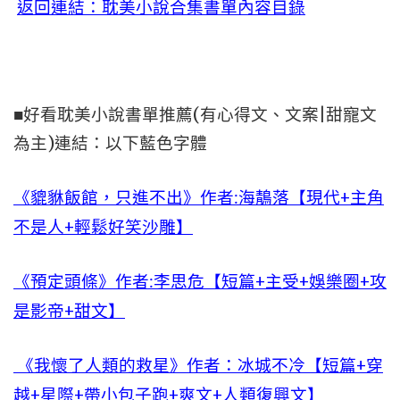
返回連結：耽美小說合集書單內容目錄
■好看耽美小說書單推薦(有心得文、文案|甜寵文
為主)連結：以下藍色字體
《貔貅飯館，只進不出》作者:海鶄落【現代+主角
不是人+輕鬆好笑沙雕】
《預定頭條》作者:李思危【短篇+主受+娛樂圈+攻
是影帝+甜文】
《我懷了人類的救星》作者：冰城不冷【短篇+穿
越+星際+帶小包子跑+爽文+人類復興文】