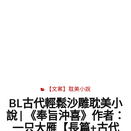
字
【文案】耽美小說
BL古代輕鬆沙雕耽美小
說 | 《奉旨沖喜》作者：
一只大雁【長篇+古代