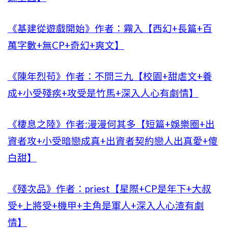
《基建從遊戲開始》作者：霧入【西幻+長篇+百
萬字數+無CP+奇幻+爽文】
《陳年烈苟》作者：不問三九【校園+甜虐文+養
成+小受殘疾+攻受是竹馬+深入人心有劇情】
《棲息之陸》作者:漫漫何其多【短篇+娛樂圈+出
資者攻+小受暗戀成真+出資者契約戀人出真愛+傻
白甜】
《殘次品》作者：priest【星際+CP是年下+大叔
受+上將受+機甲+主角是軍人+深入人心渣有劇
情】