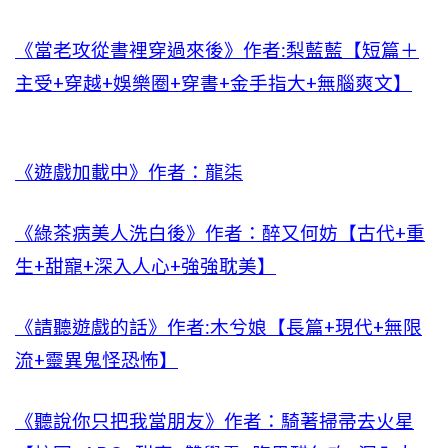
《當老攻從書裡穿過來後》作者:梨藍藍【短篇＋
主受+穿越+娛樂圈+穿書+金手指大+無腦爽文】
《遊戲加載中》作者：龍柒
《綠茶病美人洗白後》作者：醉又何妨【古代+重
生+甜寵+深入人心+強強耽美】
《請聽遊戲的話》作者:木兮娘【長篇+現代+無限
流+靈異鬼怪恐怖】
《聽說你只把我當朋友》作者：騎著掃帚去火星