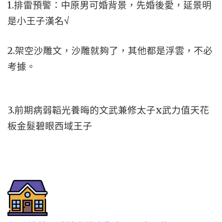
1.排雷預警：中原男可婚背景，先婚後愛，延景明
是小王子漢名√
2.架空沙雕文，沙雕就夠了，其他都是浮雲，不必
考據。
3.前期病弱韜光養晦的文武兼修太子x武力值天花
板金髮碧眼西域王子