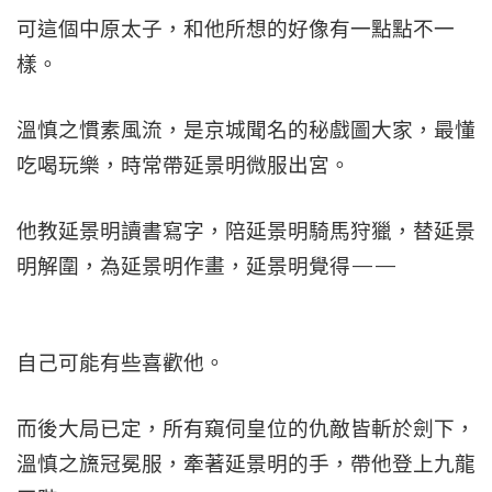
可這個中原太子，和他所想的好像有一點點不一
樣。
溫慎之慣素風流，是京城聞名的秘戲圖大家，最懂
吃喝玩樂，時常帶延景明微服出宮。
他教延景明讀書寫字，陪延景明騎馬狩獵，替延景
明解圍，為延景明作畫，延景明覺得——
自己可能有些喜歡他。
而後大局已定，所有窺伺皇位的仇敵皆斬於劍下，
溫慎之旒冠冕服，牽著延景明的手，帶他登上九龍