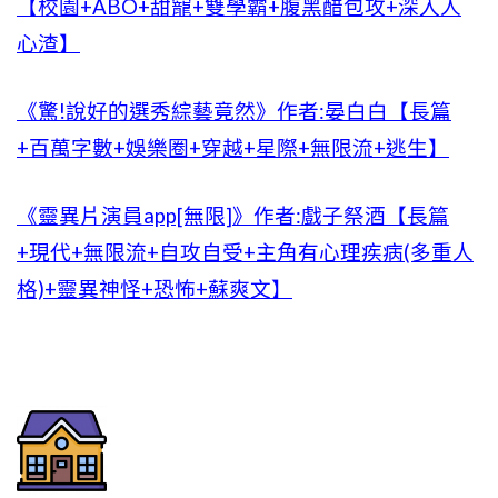
【校園+ABO+甜寵+雙學霸+腹黑醋包攻+深入人
心渣】
《驚!說好的選秀綜藝竟然》作者:晏白白【長篇
+百萬字數+娛樂圈+穿越+星際+無限流+逃生】
《靈異片演員app[無限]》作者:戲子祭酒【長篇
+現代+無限流+自攻自受+主角有心理疾病(多重人
格)+靈異神怪+恐怖+蘇爽文】