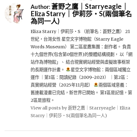
蒼野之鷹｜Starryeagle｜
Author:
Eliza Starry｜伊莉莎・S(兩個筆名
為同一人)
Eliza Starry｜伊莉莎・S （前筆名：蒼野之鷹） 21
世紀，台灣女性 星空文字博物館（Starry Eagle
Words Museum） 第二區星鷹集團：創作者。 負責
十九個世界(包含第0個世界)的整體結構規劃， 以「網
站作為博物館」、 結合現實網站經營與虛擬故事框架
的長期運作計畫。
星空文字博物館：兩個區域獨立
運作 ｜第1區：閱讀紀錄（2009–2023） ｜第2區：
真實網站經營（2025年11月起）
兩個區域意義：
舊連載漫畫已完結，新世界已開始。 第1區是記憶，第
2區是旅程。
View all posts by 蒼野之鷹｜Starryeagle｜Eliza
Starry｜伊莉莎・S(兩個筆名為同一人)