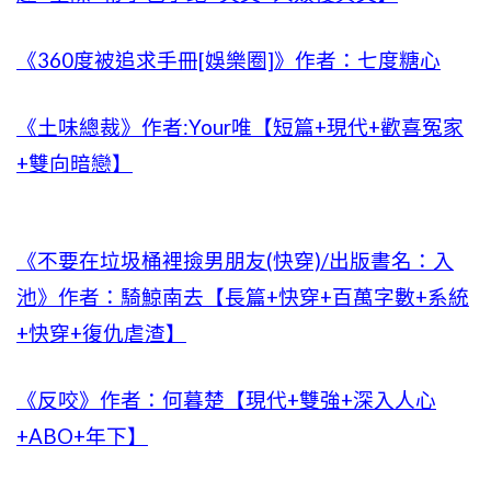
《360度被追求手冊[娛樂圈]》作者：七度糖心
《土味總裁》作者:Your唯【短篇+現代+歡喜冤家
+雙向暗戀】
《不要在垃圾桶裡撿男朋友(快穿)/出版書名：入
池》作者：騎鯨南去【長篇+快穿+百萬字數+系統
+快穿+復仇虐渣】
《反咬》作者：何暮楚【現代+雙強+深入人心
+ABO+年下】