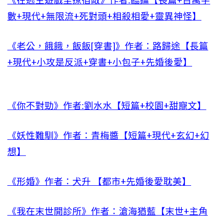
《在逃生遊戲里撩宿敵》作者:臨鑰【長篇+百萬字
數+現代+無限流+死對頭+相殺相愛+靈異神怪】
《老公，餓餓，飯飯[穿書]》作者：路歸途【長篇
+現代+小攻是反派+穿書+小包子+先婚後愛】
《你不對勁》作者:劉水水【短篇+校園+甜寵文】
《妖性難馴》作者：青梅醬【短篇+現代+玄幻+幻
想】
《形婚》作者：犬升 【都市+先婚後愛耽美】
《我在末世開診所》作者：滄海猶藍【末世+主角