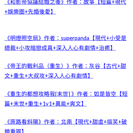
《和影帝協議結婚之後》作者：故箏【短篇+現代
+娛樂圈+先婚後愛】
《明燈照空局》作者：superpanda【現代+小受是
總裁+小攻暗戀成真+深入人心有劇情+治癒】
《帝王的戰利品（重生）》作者：灰谷【古代+甜
文+重生+大叔攻+深入人心有劇情】
《重生的都想攻略我[末世] 》作者：如是皆空【短
篇+末世+重生+1v1+異能+爽文】
《原路看斜陽》作者：北南【現代+甜虐+搞笑+破
鏡重圓】