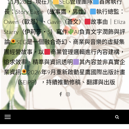
11月20日–現在）
SEG管理團隊
首席執行
長：Story Eagle（故事鷹，男性）
執行總監：
Owen（歐恩）、Gavin（蓋文）
故事由｜Eliza
Starry（伊莉莎・S）寫作
AI負責文字潤飾與評
論
SEG是一個融合奇幻、商業與音樂的虛擬集
團經營故事，以
商業管理邏輯進行內容建構，
追求效率、精準與資訊透明
其內容並非真實企
業資訊
2026年9月重新啟動星鷹國際出版計畫
（SEIPP），持續推動修稿、翻譯與出版
Facebook
Instagram
Menu