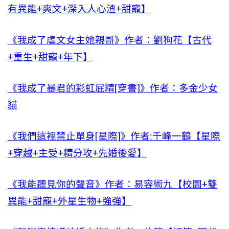
有異能+爽文+深入人心渣+甜寵】
《我成了虐文女主她親哥》作者：劉狗花【古代
+重生+甜寵+年下】
《我成了暴君的彩虹屁精[穿書]》作者：多金少女
貓
《我們這裡禁止單身[星際]》作者:千峰一鶴【星際
+穿越+主受+精分攻+先婚後愛】
《我能聽見你的聲音》作者：易容術九【校園+雙
異能+甜寵+外星生物+強強】