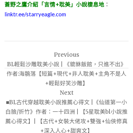
蒼野之鷹介紹「言情+耽美」小說棲息地
：
linktr.ee/starryeagle.com
文
Previous
章
BL輕鬆沙雕耽美小說 | 《貔貅飯館，只進不出》
導
作者:海鶄落【短篇+現代+非人耽美+主角不是人
覽
+輕鬆好笑沙雕】
Next
■BL古代穿越耽美小說推薦心得文 |《仙道第一小
白臉/折竹》作者：一十四洲 | 【5星耽美bl小說推
薦心得文】| 【古代+女裝大佬攻+雙強+仙俠修真
+深入人心+甜爽文】