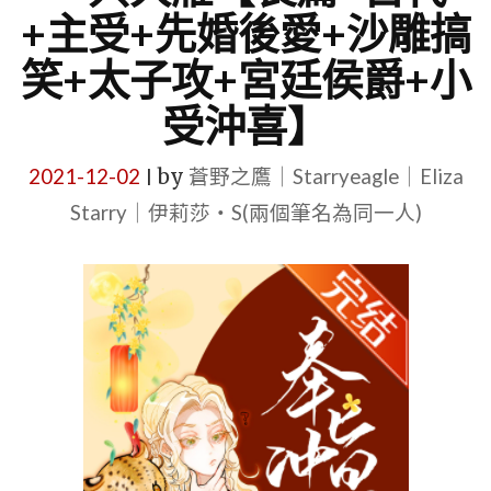
+主受+先婚後愛+沙雕搞
笑+太子攻+宮廷侯爵+小
受沖喜】
2021-12-02
by
蒼野之鷹｜Starryeagle｜Eliza
|
Starry｜伊莉莎・S(兩個筆名為同一人)