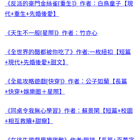
《反派的豪門金絲雀[重生]》作者：白鳥童子【現
代+重生+先婚後愛】
《天生不一般[星際]》作者：竹亦心
《全世界的醋都被你吃了》作者:一枚紐扣【短篇
+現代+先婚後愛+甜文】
《全能攻略遊戲[快穿]》作者：公子如蘭【長篇
+快穿+娛樂圈＋星際】
《同桌令我無心學習》作者：蘇景閑【短篇+校園
+相互救贖+甜寵】