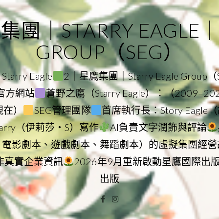
｜STARRY EAGLE｜ST
GROUP（SEG）
rry Eagle
2｜星鷹集團｜Starry Eagle Group
集團官方網站
蒼野之鷹（Starry Eagle）：（2009–2
–現在）
SEG管理團隊
首席執行長：Story Eag
Starry（伊莉莎・S）寫作
AI負責文字潤飾與評論
、電影劇本、遊戲劇本、舞蹈劇本）的虛擬集團經營
非真實企業資訊
2026年9月重新啟動星鷹國際出
出版
Facebook
Instagram