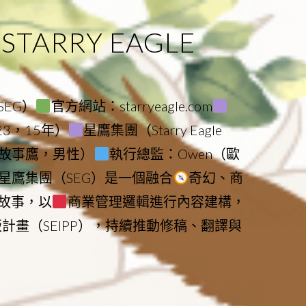
ARRY EAGLE
（SEG）
官方網站：starryeagle.com
023，15年）
星鷹集團（Starry Eagle
le（故事鷹，男性）
執行總監：Owen（歐
星鷹集團（SEG）是一個融合
奇幻、商
故事，以
商業管理邏輯進行內容建構，
版計畫（SEIPP），持續推動修稿、翻譯與