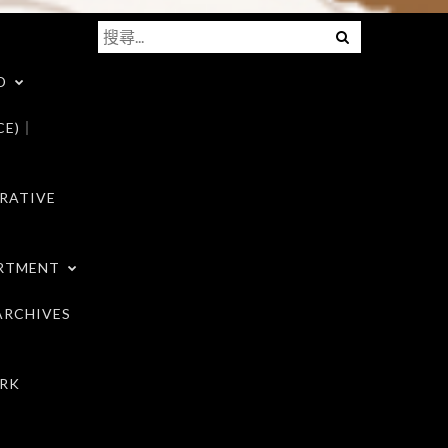
搜
Menu
尋
D
關
鍵
CE)｜
字:
RATIVE
RTMENT
RCHIVES
RK