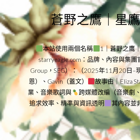
Skip
to
蒼野之鷹｜星鷹集團
content
本站使用兩個名稱
1｜蒼野之鷹｜Sta
starryeagle.com：品牌、內容與
Group，SEG）：（2025年11月20日
恩）、Gavin（蓋文）
故事由｜Eliza 
業、音樂歌詞與
跨媒體改編（音樂劇
追求效率、精準與資訊透明
其內容並