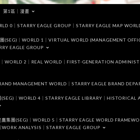
第1區｜漫畫
｜STARRY EAGLE GROUP｜STARRY EAGLE MAP WORL
)｜WORLD 1｜VIRTUAL WORLD (MANAGEMENT OFFI
RRY EAGLE GROUP
D 2｜REAL WORLD｜FIRST-GENERATION ADMINIST
MANAGEMENT WORLD｜STARRY EAGLE BRAND DEPA
ORLD 4｜STARRY EAGLE LIBRARY｜HISTORICAL A
EG)｜WORLD 5｜STARRY EAGLE WORLD FRAMEWO
MEWORK ANALYSIS｜STARRY EAGLE GROUP