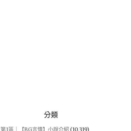
關
鍵
字:
分類
第1區｜【BG言情】小說介紹
(10,319)