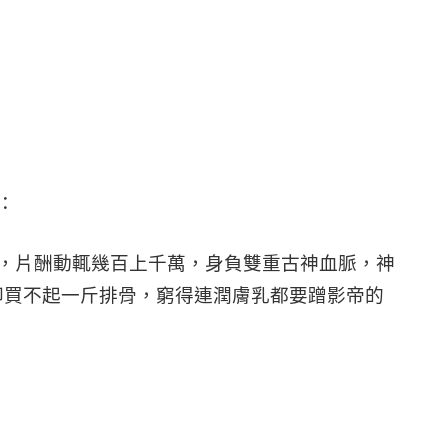
：
，片酬動輒幾百上千萬，身負雙重古神血脈，神
卻買不起一斤排骨，窮得連潤膚乳都要蹭影帝的