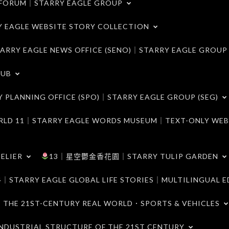
ORUM｜STARRY EAGLE GROUP
LE WEBSITE STORY COLLECTION
 EAGLE NEWS OFFICE (SENO)｜STARRY EAGLE GROUP
LUB
ANNING OFFICE (SPO)｜STARRY EAGLE GROUP (SEG)
｜STARRY EAGLE WORDS MUSEUM｜TEXT-ONLY WEB
ELIER
13｜星空鬱金香花園｜STARRY TULIP GARDEN
RY EAGLE GLOBAL LIFE STORIES｜MULTILINGUAL E
21ST-CENTURY REAL WORLD．SPORTS & VEHICLES
TRIAL STRUCTURE OF THE 21ST CENTURY