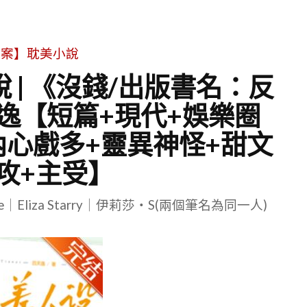
文案】耽美小說
 | 《沒錢/出版書名：反
逸【短篇+現代+娛樂圈
內心戲多+靈異神怪+甜文
攻+主受】
le｜Eliza Starry｜伊莉莎・S(兩個筆名為同一人)