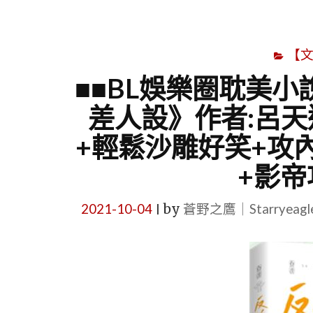
【
■■BL娛樂圈耽美小說
差人設》作者:呂天
+輕鬆沙雕好笑+攻
+影帝
2021-10-04
by
蒼野之鷹｜Starryeag
|