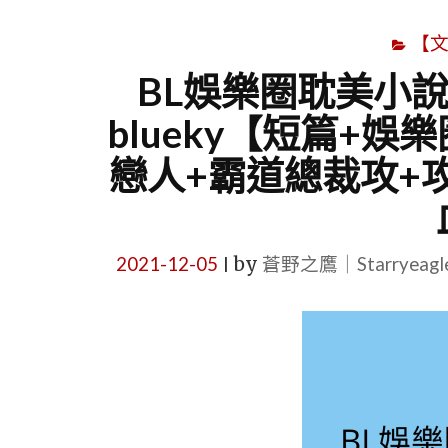
【
BL娛樂圈耽美小說
blueky【短篇+娛
戀人+霸道總裁攻+攻
2021-12-05
by
蒼野之鷹｜Starryeag
|