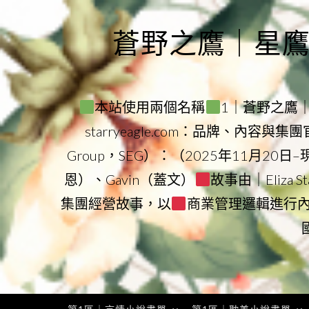
Skip
to
蒼野之鷹｜星鷹集團
content
本站使用兩個名稱
1｜蒼野之鷹｜Sta
starryeagle.com：品牌、內容與
Group，SEG）：（2025年11月20日
恩）、Gavin（蓋文）
故事由｜Eliza 
集團經營故事，以
商業管理邏輯進行