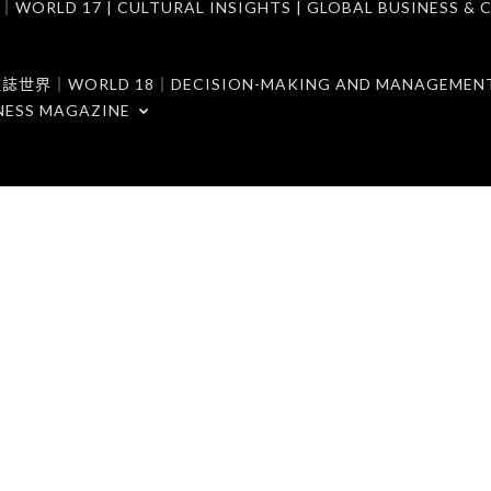
7 | CULTURAL INSIGHTS | GLOBAL BUSINESS & C
ORLD 18｜DECISION-MAKING AND MANAGEMENT 
NESS MAGAZINE