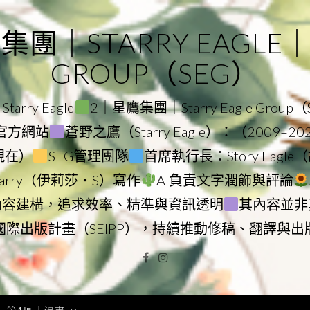
｜STARRY EAGLE｜ST
GROUP（SEG）
rry Eagle
2｜星鷹集團｜Starry Eagle Group
集團官方網站
蒼野之鷹（Starry Eagle）：（2009–2
–現在）
SEG管理團隊
首席執行長：Story Eag
Starry（伊莉莎・S）寫作
AI負責文字潤飾與評論
內容建構，追求效率、精準與資訊透明
其內容並非
國際出版計畫（SEIPP），持續推動修稿、翻譯與出
Facebook
Instagram