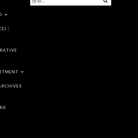
尋
D
關
鍵
CE)｜
字:
RATIVE
RTMENT
RCHIVES
RK