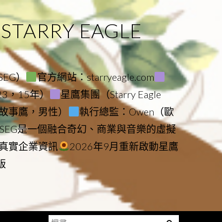
ARRY EAGLE
（SEG）
官方網站：starryeagle.com
023，15年）
星鷹集團（Starry Eagle
le（故事鷹，男性）
執行總監：Owen（歐
SEG是一個融合奇幻、商業與音樂的虛擬
真實企業資訊
2026年9月重新啟動星鷹
版
搜
Menu