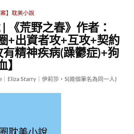
文案】耽美小說
 | 《荒野之春》作者：
樂圈+出資者攻+互攻+契約
有精神疾病(躁鬱症)+狗
血】
le｜Eliza Starry｜伊莉莎・S(兩個筆名為同一人)