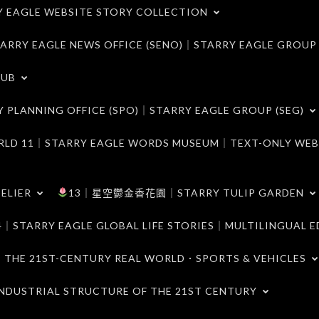
LE WEBSITE STORY COLLECTION
 EAGLE NEWS OFFICE (SENO)｜STARRY EAGLE GROUP
LUB
ANNING OFFICE (SPO)｜STARRY EAGLE GROUP (SEG)
｜STARRY EAGLE WORDS MUSEUM｜TEXT-ONLY WEB
ELIER
13｜星空鬱金香花園｜STARRY TULIP GARDEN
RY EAGLE GLOBAL LIFE STORIES｜MULTILINGUAL E
21ST-CENTURY REAL WORLD．SPORTS & VEHICLES
TRIAL STRUCTURE OF THE 21ST CENTURY