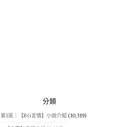
鍵
字:
分類
第1區｜【BG言情】小說介紹
(10,319)