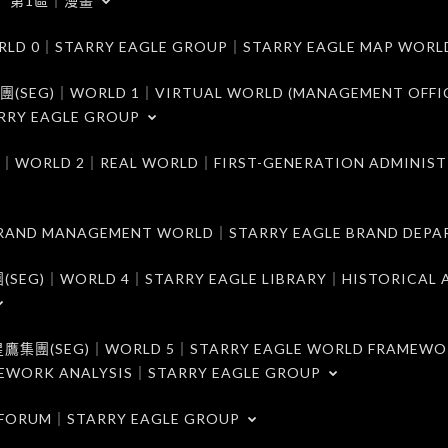
第1區｜漫畫
｜STARRY EAGLE GROUP｜STARRY EAGLE MAP WORL
)｜WORLD 1｜VIRTUAL WORLD (MANAGEMENT OFFI
RRY EAGLE GROUP
D 2｜REAL WORLD｜FIRST-GENERATION ADMINIST
MANAGEMENT WORLD｜STARRY EAGLE BRAND DEPA
ORLD 4｜STARRY EAGLE LIBRARY｜HISTORICAL A
EG)｜WORLD 5｜STARRY EAGLE WORLD FRAMEWO
MEWORK ANALYSIS｜STARRY EAGLE GROUP
ORUM｜STARRY EAGLE GROUP