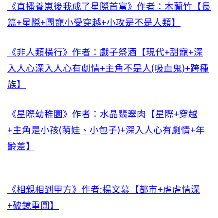
《直播養崽後我成了星際首富》作者：木蘭竹【長
篇+星際+團寵小受穿越+小攻是不是人類】
《非人類橫行》作者：戲子祭酒【現代+甜寵+深
入人心深入人心有劇情+主角不是人(吸血鬼)+跨種
族】
《星際幼稚園》作者：水晶翡翠肉【星際+穿越
+主角是小孩(萌娃、小包子)+深入人心有劇情+年
齡差】
《相親相到甲方》作者:楊文慕【都市+虐虐情深
+破鏡重圓】