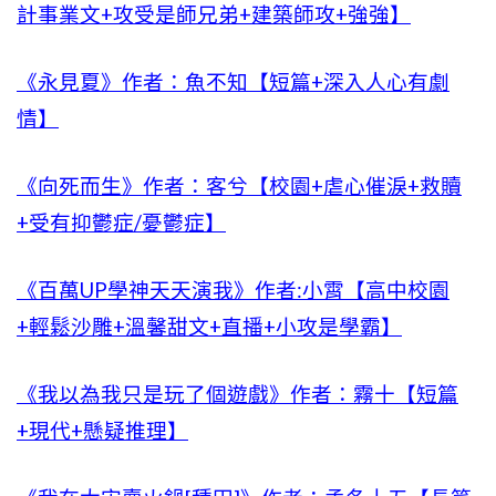
計事業文+攻受是師兄弟+建築師攻+強強】
《永見夏》作者：魚不知【短篇+深入人心有劇
情】
《向死而生》作者：客兮【校園+虐心催淚+救贖
+受有抑鬱症/憂鬱症】
《百萬UP學神天天演我》作者:小霄【高中校園
+輕鬆沙雕+溫馨甜文+直播+小攻是學霸】
《我以為我只是玩了個遊戲》作者：霧十【短篇
+現代+懸疑推理】