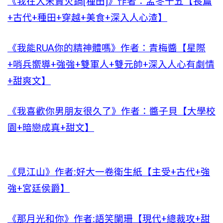
《我在大宋賣火鍋[種田]》作者：孟冬十五【長篇
+古代+種田+穿越+美食+深入人心渣】
《我能RUA你的精神體嗎》作者：青梅醬【星際
+哨兵嚮導+強強+雙軍人+雙元帥+深入人心有劇情
+甜爽文】
《我喜歡你男朋友很久了》作者：醬子貝【大學校
園+暗戀成真+甜文】
《見江山》作者:好大一卷衛生紙【主受+古代+強
強+宮廷侯爵】
《那月光和你》作者:語笑闌珊【現代+總裁攻+甜