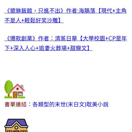
《貔貅飯館，只進不出》作者:海鶄落【現代+主角
不是人+輕鬆好笑沙雕】
《爆款創業》作者：清蒸日華【大學校園+CP是年
下+深入人心+追妻火葬場+甜寵文】
書單連結
：各類型的末世(末日文)耽美小說