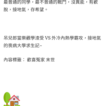
最普通的同學，最不普通的戰鬥，沒異能，有歡
脫，接地氣，存希望。
吊兒郎當樂觀學渣受 VS 外冷內熱學霸攻，接地氣
的喪病大學求生記~
內容標籤： 歡喜冤家 末世