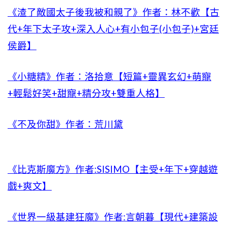
《渣了敵國太子後我被和親了》作者：林不歡【古
代+年下太子攻+深入人心+有小包子(小包子)+宮廷
侯爵】
《小糖精》作者：洛拾意【短篇+靈異玄幻+萌寵
+輕鬆好笑+甜寵+精分攻+雙重人格】
《不及你甜》作者：荒川黛
《比克斯魔方》作者:SISIMO【主受+年下+穿越遊
戲+爽文】
《世界一級基建狂魔》作者:言朝暮【現代+建築設