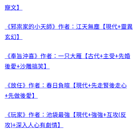
寵文】
《邪祟家的小天師》作者：江天無塵【現代+靈異
玄幻】
《奉旨沖喜》作者：一只大雁【古代+主受+先婚
後愛+沙雕搞笑】
《放任》作者：春日負暄【現代+先走腎後走心
+先做後愛】
《玩家》作者：池袋最強【現代+強強+互攻(反
攻)+深入人心有劇情】