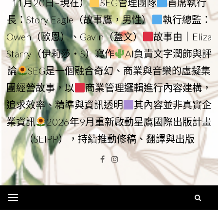
11月20日–現在）
SEG管理團隊
首席執行
長：Story Eagle（故事鷹，男性）
執行總監：
Owen（歐恩）、Gavin（蓋文）
故事由｜Eliza
Starry（伊莉莎・S）寫作
AI負責文字潤飾與評
論
SEG是一個融合奇幻、商業與音樂的虛擬集
團經營故事，以
商業管理邏輯進行內容建構，
追求效率、精準與資訊透明
其內容並非真實企
業資訊
2026年9月重新啟動星鷹國際出版計畫
（SEIPP），持續推動修稿、翻譯與出版
Facebook
Instagram
Menu