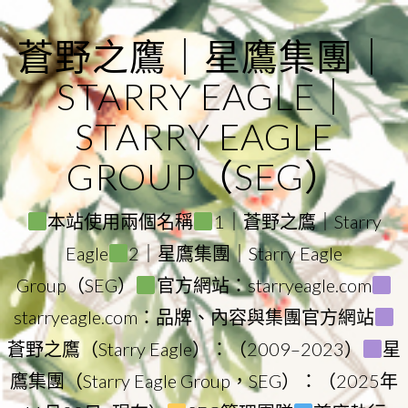
Skip
to
蒼野之鷹｜星鷹集團｜
content
STARRY EAGLE｜
STARRY EAGLE
GROUP（SEG）
本站使用兩個名稱
1｜蒼野之鷹｜Starry
Eagle
2｜星鷹集團｜Starry Eagle
Group（SEG）
官方網站：starryeagle.com
starryeagle.com：品牌、內容與集團官方網站
蒼野之鷹（Starry Eagle）：（2009–2023）
星
鷹集團（Starry Eagle Group，SEG）：（2025年