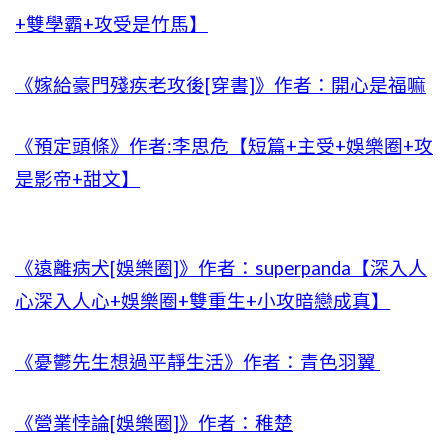
+雙學霸+攻受是竹馬】
《嫁給豪門殘疾老攻後[穿書]》作者：開心是福嘛
《預定頭條》作者:李思危【短篇+主受+娛樂圈+攻
是影帝+甜文】
《遠離病犬[娛樂圈]》作者：superpanda【深入人
心深入人心+娛樂圈+雙重生+小攻暗戀成真】
《憂鬱先生想過平靜生活》作者：青色羽翼
《營業悖論[娛樂圈]》作者：稚楚