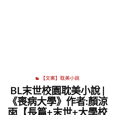
字
【文案】耽美小說
BL末世校園耽美小說 |
《喪病大學》作者:顏涼
雨【長篇+末世+大學校