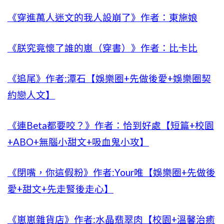
《穿進萬人迷文的我人設崩了》作者：東施娘
《朕究竟懷了誰的崽（穿書）》作者：比卡比
《追尾》作者:潭石【娛樂圈+先做後愛+娛樂圈契
約戀人文】
《連Beta都要咬？》作者：恰到好處【短篇+校園
+ABO+無腦小甜文+吸血鬼小攻】
《閉嘴，你這假粉》作者:Your唯【娛樂圈+先做後
愛+甜文+先走腎後走心】
《崽崽雜貨店》作者:水晶翡翠肉【校園+溫馨治癒