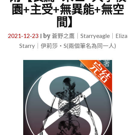
園+主受+無異能+無空
間】
2021-12-23
by
蒼野之鷹｜Starryeagle｜Eliza
|
Starry｜伊莉莎・S(兩個筆名為同一人)