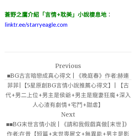
蒼野之鷹介紹「言情+耽美」小說棲息地
：
linktr.ee/starryeagle.com
文
Previous
章
■BG古言暗戀成真心得文 | 《晚庭春》作者:赫連
導
菲菲|【5星原創BG言情小說推薦心得文】| 【古
覽
代+男二上位+男主是侯爺+男主是寵妻狂魔+深入
人心渣有劇情+宅鬥+甜虐】
Next
■■BG末世言情小說 | 《請和我假戲真做[末世]》
作者:在昔【短篇+末世喪屍文+無異能+男主是影