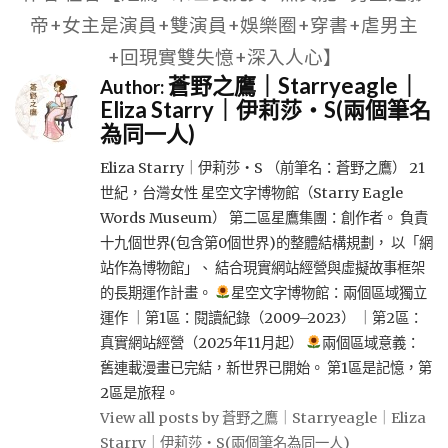
帝+女主是演員+雙演員+娛樂圈+穿書+虐男主
+回現實雙失憶+深入人心】
蒼野之鷹｜Starryeagle｜
Author:
Eliza Starry｜伊莉莎・S(兩個筆名
為同一人)
Eliza Starry｜伊莉莎・S （前筆名：蒼野之鷹） 21
世紀，台灣女性 星空文字博物館（Starry Eagle
Words Museum） 第二區星鷹集團：創作者。 負責
十九個世界(包含第0個世界)的整體結構規劃， 以「網
站作為博物館」、 結合現實網站經營與虛擬故事框架
的長期運作計畫。
星空文字博物館：兩個區域獨立
運作 ｜第1區：閱讀紀錄（2009–2023） ｜第2區：
真實網站經營（2025年11月起）
兩個區域意義：
舊連載漫畫已完結，新世界已開始。 第1區是記憶，第
2區是旅程。
View all posts by 蒼野之鷹｜Starryeagle｜Eliza
Starry｜伊莉莎・S(兩個筆名為同一人)