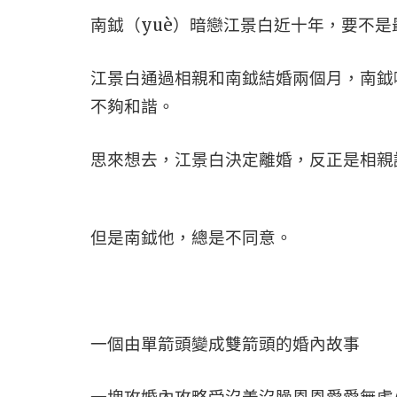
南鉞（yuè）暗戀江景白近十年，要不
江景白通過相親和南鉞結婚兩個月，南鉞
不夠和諧。
思來想去，江景白決定離婚，反正是相親
但是南鉞他，總是不同意。
一個由單箭頭變成雙箭頭的婚內故事