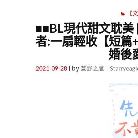
【
■■BL現代甜文耽美
者:一扇輕收【短篇
婚後
2021-09-28
by
蒼野之鷹｜Starryeag
|