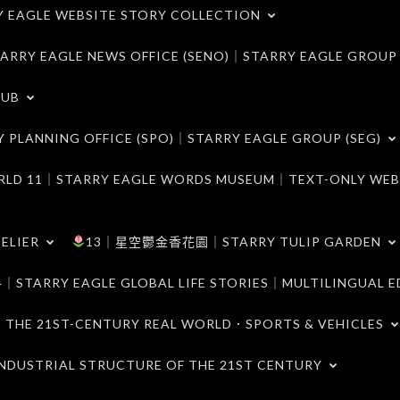
LE WEBSITE STORY COLLECTION
 EAGLE NEWS OFFICE (SENO)｜STARRY EAGLE GROUP
LUB
ANNING OFFICE (SPO)｜STARRY EAGLE GROUP (SEG)
｜STARRY EAGLE WORDS MUSEUM｜TEXT-ONLY WEB
ELIER
13｜星空鬱金香花園｜STARRY TULIP GARDEN
RY EAGLE GLOBAL LIFE STORIES｜MULTILINGUAL E
21ST-CENTURY REAL WORLD．SPORTS & VEHICLES
TRIAL STRUCTURE OF THE 21ST CENTURY