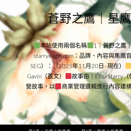
Skip
to
蒼野之鷹｜星鷹集團
content
本站使用兩個名稱
1｜蒼野之鷹｜Sta
starryeagle.com：品牌、內容與集
SEG）：（2025年11月20日–現在）
Gavin（蓋文）
故事由｜Eliza Star
營故事，以
商業管理邏輯進行內容建