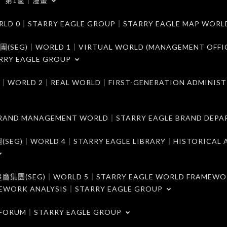
第1區｜漫畫
｜STARRY EAGLE GROUP｜STARRY EAGLE MAP WORL
)｜WORLD 1｜VIRTUAL WORLD (MANAGEMENT OFFI
RRY EAGLE GROUP
D 2｜REAL WORLD｜FIRST-GENERATION ADMINIST
MANAGEMENT WORLD｜STARRY EAGLE BRAND DEPA
ORLD 4｜STARRY EAGLE LIBRARY｜HISTORICAL A
EG)｜WORLD 5｜STARRY EAGLE WORLD FRAMEWO
MEWORK ANALYSIS｜STARRY EAGLE GROUP
ORUM｜STARRY EAGLE GROUP