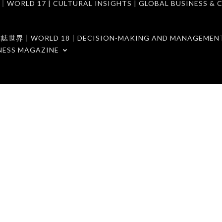
7 | CULTURAL INSIGHTS | GLOBAL BUSINESS & C
ORLD 18｜DECISION-MAKING AND MANAGEMENT 
NESS MAGAZINE