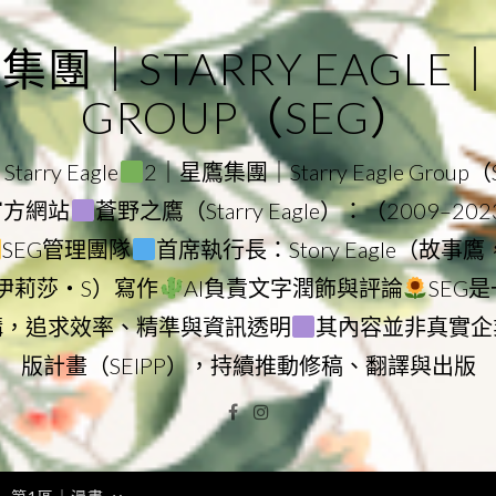
｜STARRY EAGLE｜ST
GROUP（SEG）
rry Eagle
2｜星鷹集團｜Starry Eagle Group
團官方網站
蒼野之鷹（Starry Eagle）：（2009–20
SEG管理團隊
首席執行長：Story Eagle（故事
ry（伊莉莎・S）寫作
AI負責文字潤飾與評論
SEG
構，追求效率、精準與資訊透明
其內容並非真實企
版計畫（SEIPP），持續推動修稿、翻譯與出版
Facebook
Instagram