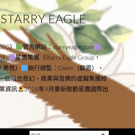
ARRY EAGLE
（SEG）
官方網站：starryeagle.com
23）
星鷹集團（Starry Eagle Group，
鷹，男性）
執行總監：Owen（歐恩）、
是一個融合奇幻、商業與音樂的虛擬集團經
業資訊
2026年9月重新啟動星鷹國際出
搜
Menu