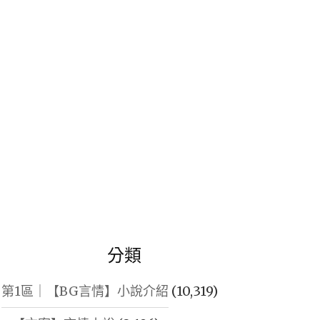
鍵
字:
分類
第1區｜【BG言情】小說介紹
(10,319)