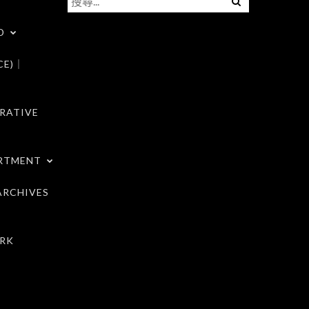
尋
D
關
鍵
CE)｜
字:
RATIVE
RTMENT
RCHIVES
RK