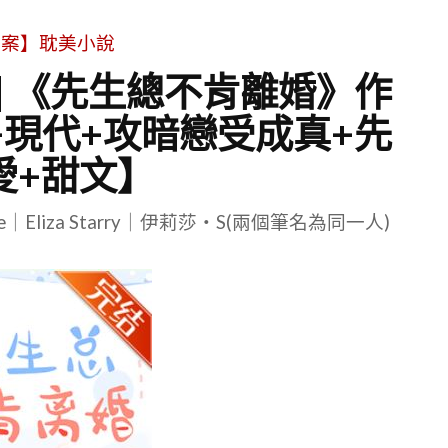
文案】耽美小說
 | 《先生總不肯離婚》作
+現代+攻暗戀受成真+先
愛+甜文】
le｜Eliza Starry｜伊莉莎・S(兩個筆名為同一人)