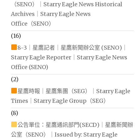
（SENO）｜Starry Eagle News Historical
Archives｜Starry Eagle News
Office（SENO）
(16)
8-3｜星鷹記者｜星鷹新聞辦公室 (SENO)｜
Starry Eagle Reporter｜Starry Eagle News
Office (SENO)
(2)
星鷹時報｜星鷹集團（SEG）｜Starry Eagle
Times｜Starry Eagle Group（SEG）
(8)
公告單位：星鷹通訊部門(SECD)｜星鷹新聞辦
公室（SENO）｜Issued by: Starry Eagle