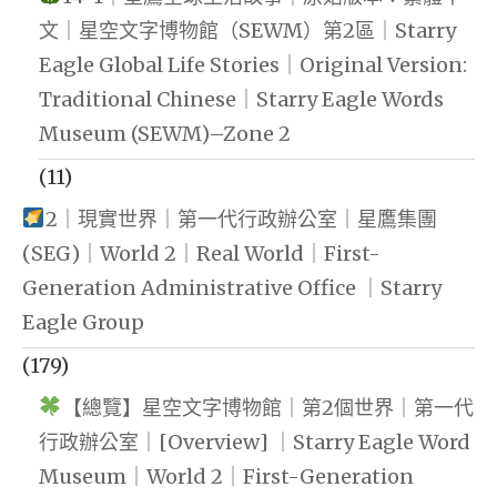
文｜星空文字博物館（SEWM）第2區｜Starry
Eagle Global Life Stories｜Original Version:
Traditional Chinese｜Starry Eagle Words
Museum (SEWM)–Zone 2
(11)
2｜現實世界｜第一代行政辦公室｜星鷹集團
(SEG)｜World 2｜Real World｜First-
Generation Administrative Office ｜Starry
Eagle Group
(179)
【總覽】星空文字博物館｜第2個世界｜第一代
行政辦公室｜[Overview] ｜Starry Eagle Word
Museum｜World 2｜First-Generation