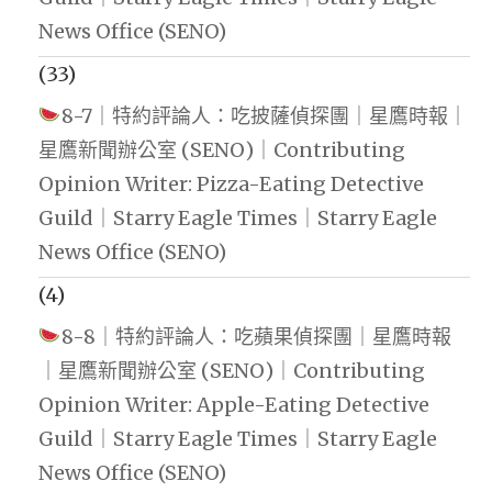
News Office (SENO)
(33)
8-7｜特約評論人：吃披薩偵探團｜星鷹時報｜
星鷹新聞辦公室 (SENO)｜Contributing
Opinion Writer: Pizza-Eating Detective
Guild｜Starry Eagle Times｜Starry Eagle
News Office (SENO)
(4)
8-8｜特約評論人：吃蘋果偵探團｜星鷹時報
｜星鷹新聞辦公室 (SENO)｜Contributing
Opinion Writer: Apple-Eating Detective
Guild｜Starry Eagle Times｜Starry Eagle
News Office (SENO)