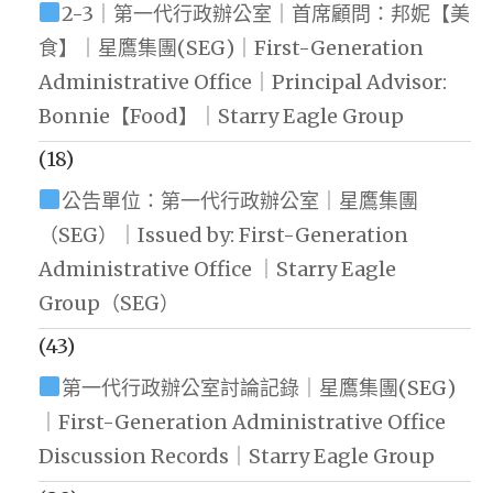
2-3｜第一代行政辦公室｜首席顧問：邦妮【美
食】｜星鷹集團(SEG)｜First-Generation
Administrative Office｜Principal Advisor:
Bonnie【Food】｜Starry Eagle Group
(18)
公告單位：第一代行政辦公室｜星鷹集團
（SEG）｜Issued by: First-Generation
Administrative Office ｜Starry Eagle
Group（SEG）
(43)
第一代行政辦公室討論記錄｜星鷹集團(SEG)
｜First-Generation Administrative Office
Discussion Records｜Starry Eagle Group