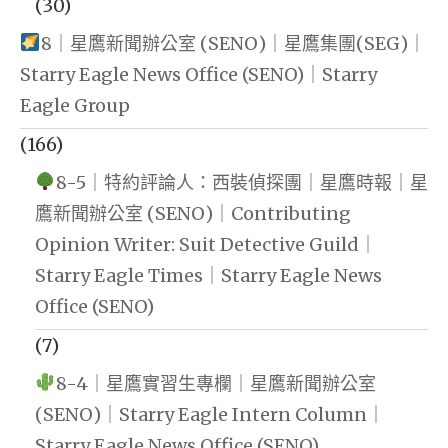
(30)
8｜星鷹新聞辦公室 (SENO)｜星鷹集團(SEG)｜
Starry Eagle News Office (SENO)｜Starry
Eagle Group
(166)
8-5｜特約評論人：西裝偵探團｜星鷹時報｜星
鷹新聞辦公室 (SENO)｜Contributing
Opinion Writer: Suit Detective Guild｜
Starry Eagle Times｜Starry Eagle News
Office (SENO)
(7)
8-4｜星鷹實習生專欄｜星鷹新聞辦公室
(SENO)｜Starry Eagle Intern Column｜
Starry Eagle News Office (SENO)