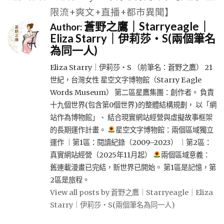
限流+爽文+直播+都市異聞】
蒼野之鷹｜Starryeagle｜
Author:
Eliza Starry｜伊莉莎・S(兩個筆名
為同一人)
Eliza Starry｜伊莉莎・S （前筆名：蒼野之鷹） 21
世紀，台灣女性 星空文字博物館（Starry Eagle
Words Museum） 第二區星鷹集團：創作者。 負責
十九個世界(包含第0個世界)的整體結構規劃， 以「網
站作為博物館」、 結合現實網站經營與虛擬故事框架
的長期運作計畫。
星空文字博物館：兩個區域獨立
運作 ｜第1區：閱讀紀錄（2009–2023） ｜第2區：
真實網站經營（2025年11月起）
兩個區域意義：
舊連載漫畫已完結，新世界已開始。 第1區是記憶，第
2區是旅程。
View all posts by 蒼野之鷹｜Starryeagle｜Eliza
Starry｜伊莉莎・S(兩個筆名為同一人)