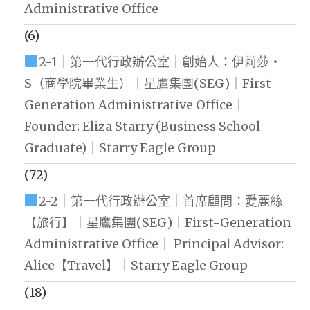
Administrative Office
(6)
2-1｜第一代行政辦公室｜創始人：伊莉莎・
S（商學院畢業生）｜星鷹集團(SEG)｜First-
Generation Administrative Office｜
Founder: Eliza Starry (Business School
Graduate)｜Starry Eagle Group
(72)
2-2｜第一代行政辦公室｜首席顧問：愛麗絲
【旅行】｜星鷹集團(SEG)｜First-Generation
Administrative Office｜ Principal Advisor:
Alice【Travel】｜Starry Eagle Group
(18)