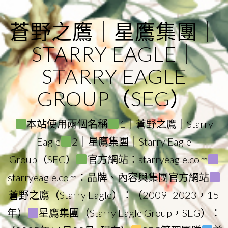
Skip
to
蒼野之鷹｜星鷹集團｜
content
STARRY EAGLE｜
STARRY EAGLE
GROUP（SEG）
本站使用兩個名稱
1｜蒼野之鷹｜Starry
Eagle
2｜星鷹集團｜Starry Eagle
Group（SEG）
官方網站：starryeagle.com
starryeagle.com：品牌、內容與集團官方網站
蒼野之鷹（Starry Eagle）：（2009–2023，15
年）
星鷹集團（Starry Eagle Group，SEG）：