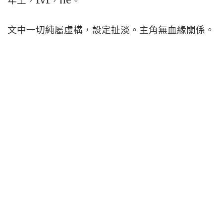
年上，1v1，he。
文中一切純屬虛構，設定扯淡。主角無血緣關係。