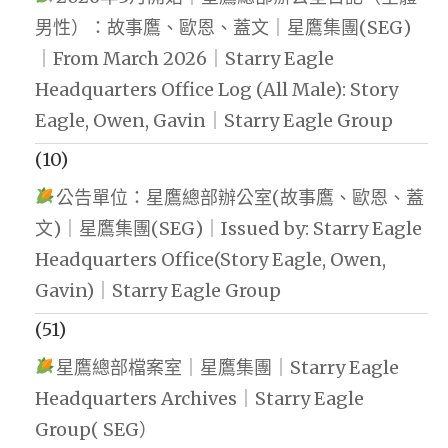
男性）：故事鷹、歐恩、蓋文｜星鷹集團(SEG)
｜From March 2026｜Starry Eagle
Headquarters Office Log (All Male): Story
Eagle, Owen, Gavin｜Starry Eagle Group
(10)
公告單位：星鷹總部辦公室(故事鷹、歐恩、蓋
文)｜星鷹集團(SEG)｜Issued by: Starry Eagle
Headquarters Office(Story Eagle, Owen,
Gavin)｜Starry Eagle Group
(51)
星鷹總部檔案室｜星鷹集團｜Starry Eagle
Headquarters Archives｜Starry Eagle
Group( SEG）