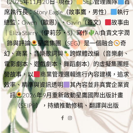
（2025年11月20日–現在）
SEG管理團隊
首
席執行長：Story Eagle（故事鷹，男性）
執行
總監：Owen（歐恩）、Gavin（蓋文）
故事由
｜Eliza Starry（伊莉莎・S）寫作
AI負責文字潤
飾與評論
星鷹集團（SEG）是一個融合
奇
幻、商業、音樂歌詞與
跨媒體改編（音樂劇、
電影劇本、遊戲劇本、舞蹈劇本）的虛擬集團經
營故事，以
商業管理邏輯進行內容建構，追求
效率、精準與資訊透明
其內容並非真實企業資
訊
2026年9月重新啟動星鷹國際出版計畫
（SEIPP），持續推動修稿、翻譯與出版
Facebook
Instagram