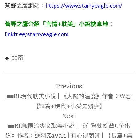
蒼野之鷹網站：
https://www.starryeagle.com/
蒼野之鷹介紹「言情+耽美」小說棲息地
：
linktr.ee/starryeagle.com
北南
文
Previous
章
■■BL現代耽美小說 | 《太陽的溫度》作者：W君
導
【短篇+現代+小受是殘疾】
覽
Next
■■BL無限流爽文耽美小說 | 《在驚悚綜藝C位出
道》作者：逆羽Xayah | 有心得簡評 | 【長篇+無