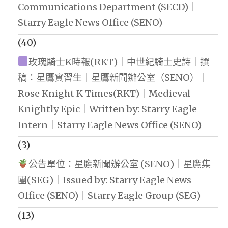
Communications Department (SECD)｜
Starry Eagle News Office (SENO)
(40)
玫瑰騎士K時報(RKT)｜中世紀騎士史詩｜撰
稿：星鷹實習生｜星鷹新聞辦公室（SENO）｜
Rose Knight K Times(RKT)｜Medieval
Knightly Epic｜Written by: Starry Eagle
Intern｜Starry Eagle News Office (SENO)
(3)
公告單位：星鷹新聞辦公室 (SENO)｜星鷹集
團(SEG)｜Issued by: Starry Eagle News
Office (SENO)｜Starry Eagle Group (SEG)
(13)