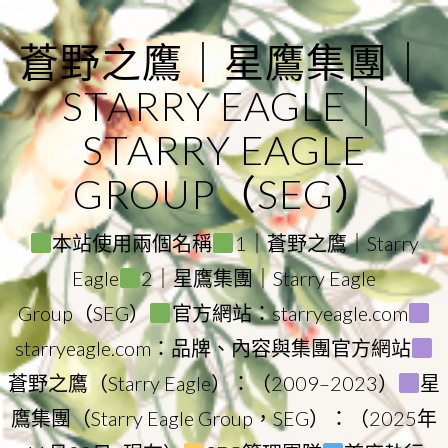
Skip
to
蒼野之鷹｜星鷹集團｜
content
STARRY EAGLE｜
STARRY EAGLE
GROUP（SEG）
本站使用兩個名稱
1｜蒼野之鷹｜Starry
Eagle
2｜星鷹集團｜Starry Eagle
Group（SEG）
官方網站：starryeagle.com
starryeagle.com：品牌、內容與集團官方網站
蒼野之鷹（Starry Eagle）：（2009–2023）
星
鷹集團（Starry Eagle Group，SEG）：（2025年