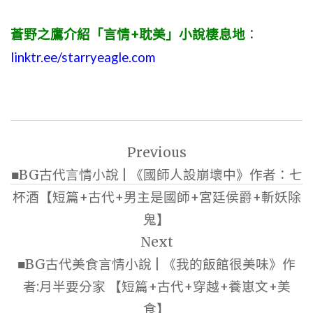
蒼野之鷹介紹「言情+耽美」小說棲息地
：
linktr.ee/starryeagle.com
文
Previous
章
■BG古代言情小說 | 《國師人設崩壞中》作者：七
導
杯酒【短篇+古代+男主是國師+宮廷侯爵+斬妖除
覽
鬼】
Next
■BG古代美食言情小說 | 《我的飯館很美味》作
者:月半要分家 【短篇+古代+穿越+養崽文+美
食】