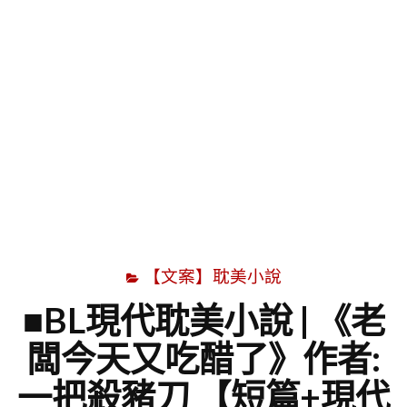
字
【文案】耽美小說
■BL現代耽美小說 | 《老
闆今天又吃醋了》作者:
一把殺豬刀 【短篇+現代