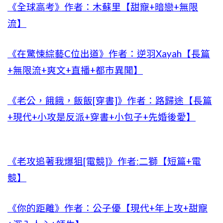
《全球高考》作者：木蘇里【甜寵+暗戀+無限
流】
《在驚悚綜藝C位出道》作者：逆羽Xayah【長篇
+無限流+爽文+直播+都市異聞】
《老公，餓餓，飯飯[穿書]》作者：路歸途【長篇
+現代+小攻是反派+穿書+小包子+先婚後愛】
《老攻追著我爆狙[電競]》作者:二獅【短篇+電
競】
《你的距離》作者：公子優【現代+年上攻+甜寵