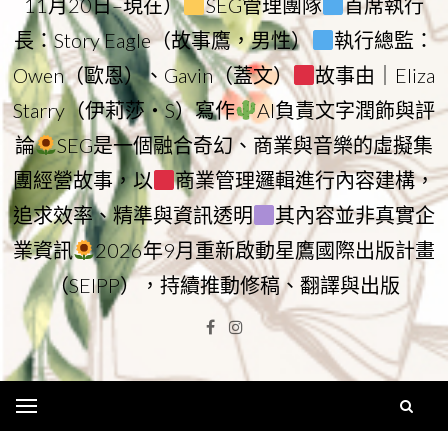
11月20日–現在）
SEG管理團隊
首席執行
長：Story Eagle（故事鷹，男性）
執行總監：
Owen（歐恩）、Gavin（蓋文）
故事由｜Eliza
Starry（伊莉莎・S）寫作
AI負責文字潤飾與評
論
SEG是一個融合奇幻、商業與音樂的虛擬集
團經營故事，以
商業管理邏輯進行內容建構，
追求效率、精準與資訊透明
其內容並非真實企
業資訊
2026年9月重新啟動星鷹國際出版計畫
（SEIPP），持續推動修稿、翻譯與出版
Facebook
Instagram
Menu