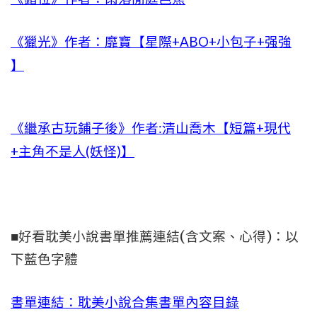
《獵光》作者：靡寶【星際+ABO+小包子+强強
】
《繼承古玩鋪子後》作者:清山喬木【短篇+現代
+主角不是人(妖怪)】
■好看耽美小說書單推薦連結(含文案、心得)：以
下藍色字體
書單連結：耽美小說合集書單內容目錄