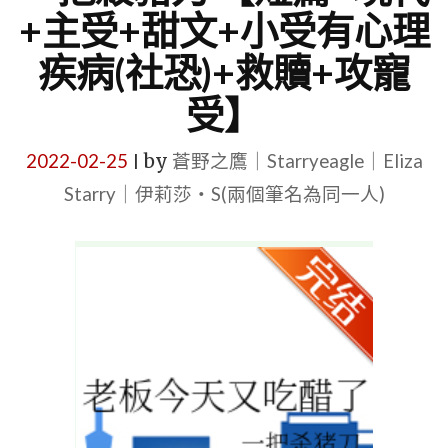
+主受+甜文+小受有心理
疾病(社恐)+救贖+攻寵
受】
2022-02-25
by
蒼野之鷹｜Starryeagle｜Eliza
|
Starry｜伊莉莎・S(兩個筆名為同一人)