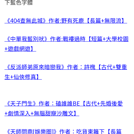
下藍色字體
《404查無此城》作者:野有死鹿【長篇+無限流】
《中單我藍別吠》作者:戰褸過時【短篇+大學校園
+遊戲網遊】
《反派師弟原來暗戀我》作者：詩槐【古代+雙重
生+仙俠修真】
《天子門生》作者：磕誰誰BE【古代+先婚後愛
+劇情深入+無腦甜寵沙雕文】
《天師問鼎[娛樂圈]》作者：吃貨東籬下【長篇