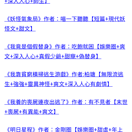
+深入人心+師生】
《妖怪氣象局》作者：喵一下聽聽【短篇+現代妖
怪文+甜文】
《我竟是個假替身》作者：吃飽就困【娛樂圈+爽
文+深入人心+真假少爺+甜寵+偽替身】
《我靠貧窮橫掃逃生游戲》作者:柏瑭【無限流逃
生+強強+靈異神怪+爽文+深入人心有劇情】
《我養的喪屍連夜出逃了》作者：有不見者【末世
+喪屍+有異能+爽文】
《明日星程》作者：金剛圈【娛樂圈+甜虐+年上