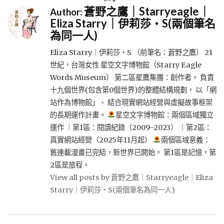
蒼野之鷹｜Starryeagle｜
Author:
Eliza Starry｜伊莉莎・S(兩個筆名
為同一人)
Eliza Starry｜伊莉莎・S （前筆名：蒼野之鷹） 21
世紀，台灣女性 星空文字博物館（Starry Eagle
Words Museum） 第二區星鷹集團：創作者。 負責
十九個世界(包含第0個世界)的整體結構規劃， 以「網
站作為博物館」、 結合現實網站經營與虛擬故事框架
的長期運作計畫。
星空文字博物館：兩個區域獨立
運作 ｜第1區：閱讀紀錄（2009–2023） ｜第2區：
真實網站經營（2025年11月起）
兩個區域意義：
舊連載漫畫已完結，新世界已開始。 第1區是記憶，第
2區是旅程。
View all posts by 蒼野之鷹｜Starryeagle｜Eliza
Starry｜伊莉莎・S(兩個筆名為同一人)