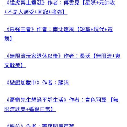
《猛虎禁止垂涎》作者：傅雲見【星際+元帥攻
+不是人類受+萌寵+強強】
《最強王者》作者：南北逐風【短篇+現代+電
競】
《無限流玩家退休以後》作者：桑沃【無限流+爽
文耽美】
《遊戲加載中》作者：龍柒
《憂鬱先生想過平靜生活》作者：青色羽翼 【無
限流耽美+婚後日常】
《錯位》作者：雨落閒庭芭蕉