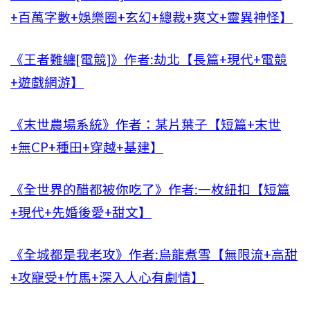
+百萬字數+娛樂圈+玄幻+總裁+爽文+靈異神怪】
《王者難纏[電競]》作者:劫北【長篇+現代+電競
+遊戲網游】
《末世農場系統》作者：某片葉子【短篇+末世
+無CP+種田+穿越+基建】
《全世界的醋都被你吃了》作者:一枚紐扣【短篇
+現代+先婚後愛+甜文】
《全城都是我老攻》作者:烏龍煮雪【無限流+高甜
+攻寵受+竹馬+深入人心有劇情】