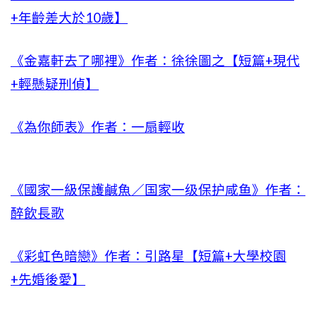
+年齡差大於10歲】
《金嘉軒去了哪裡》作者：徐徐圖之【短篇+現代
+輕懸疑刑偵】
《為你師表》作者：一扇輕收
《國家一級保護鹹魚／国家一级保护咸鱼》作者：
醉飲長歌
《彩虹色暗戀》作者：引路星【短篇+大學校園
+先婚後愛】